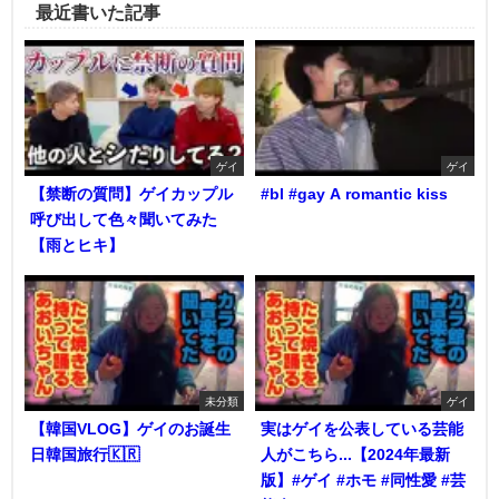
最近書いた記事
ゲイ
ゲイ
【禁断の質問】ゲイカップル
#bl #gay A romantic kiss
呼び出して色々聞いてみた
【雨とヒキ】
未分類
ゲイ
【韓国VLOG】ゲイのお誕生
実はゲイを公表している芸能
日韓国旅行🇰🇷
人がこちら...【2024年最新
版】#ゲイ #ホモ #同性愛 #芸