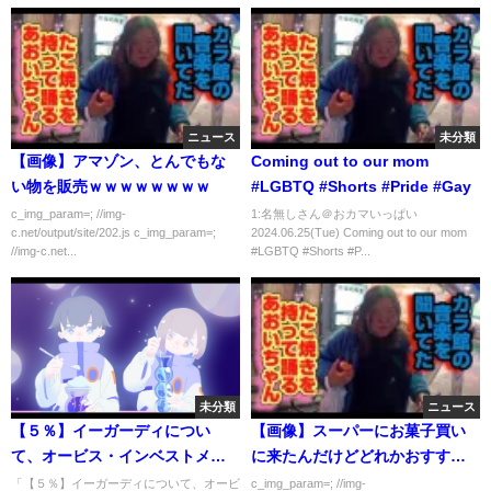
ニュース
未分類
【画像】アマゾン、とんでもな
Coming out to our mom
い物を販売ｗｗｗｗｗｗｗｗ
#LGBTQ #Shorts #Pride #Gay
c_img_param=; //img-
1:名無しさん＠おカマいっぱい
c.net/output/site/202.js c_img_param=;
2024.06.25(Tue) Coming out to our mom
//img-c.net...
#LGBTQ #Shorts #P...
未分類
ニュース
【５％】イーガーディについ
【画像】スーパーにお菓子買い
て、オービス・インベストメン
に来たんだけどどれかおすすめ
ト・マネジメント・(ガーンジ
ある？
「【５％】イーガーディについて、オービ
c_img_param=; //img-