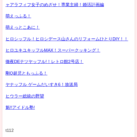
ャアラフィフ女子のめざせ！専業主婦！婚活計画編
萌えっふる！
萌えっとこあに！
ヒロシッフル！ヒロシデース山さんのリフォームひとりDIY！！
ヒロユキユキッフルMAX！スーパークッキング！
徹夜DEテツヤッフル!！レトロ館2号店！
剛Q超児ともっふる！
ヤナッフル ゲームだいすき6！放送局
ヒウラー総統の野望
魁!!アイドル塾!
t112