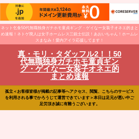
ネット乞食50代無職独身ガチホモ童貞ギング・ゲイなー女装子オネエ的まと
め速報！ネトゲ廃人は女子ホームレス三銃士伝説！あおいちゃん！ホームレ
スまなみ！愛内アイラ応援してます！
真・モリ・タダッフル2！！50
代無職独身ガチホモ童貞ギン
グ・ゲイなー女装子オネエ的
まとめ速報
孤立＜お客様皆様が掲載の記事等へアクセス、閲覧、こちらのサービス
を利用される事でかろうじて運営できています＞本日は足元が悪い中ご
足労頂き誠に有難うございます。