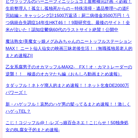
ヒウラッフルのハーニーフィニッシュゴミ屋敷補完計画 ＜必殺！
生前整理人！孤立し孤独死からの～特殊清掃・遺品整理への道F
完結編＞ キャッシング計1500万返済：厨二病借金3500万円！う
つ病統合失調症14年生HKT46！！9期研究生、最後のサイト！全
米が泣いた！認知症鬱病60代のラストサイト絶賛！公開中
魔法熟女/美魔女ッ娘メグみみちゃんのニートッフルステーション
MAX！ ニート仙人仙女の映画三昧老後生活！（無職孤独居老人的
まとめ速報Z)]
乙女系腐男子のオカマッフルMAX2- FX！オ・カマトレーダーの
逆襲！！ 極道のオカマたち編（おもしろ動画まとめ速報）
タダッフル！ネトゲ廃人的まとめ速報！！ネット乞食DE2000万
パワーズ！
新・ハゲッフル！哀愁のハゲ男の髪ってるまとめ速報！！激しく
ハゲっTEL？
こじ！コジッフル@！-レズっ娘百合ネエ！こじらせ！50独身処
女のBL腐女子的まとめ速報-