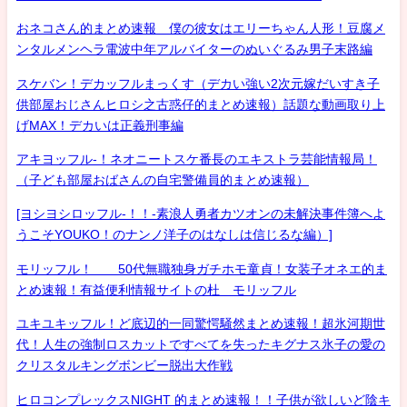
おネコさん的まとめ速報 僕の彼女はエリーちゃん人形！豆腐メ
ンタルメンヘラ電波中年アルバイターのぬいぐるみ男子末路編
スケバン！デカッフルまっくす（デカい強い2次元嫁だいすき子
供部屋おじさんヒロシ之古惑仔的まとめ速報）話題な動画取り上
げMAX！デカいは正義刑事編
アキヨッフル-！ネオニートスケ番長のエキストラ芸能情報局！
（子ども部屋おばさんの自宅警備員的まとめ速報）
[ヨシヨシロッフル-！！-素浪人勇者カツオンの未解決事件簿へよ
うこそYOUKO！のナンノ洋子のはなしは信じるな編）]
モリッフル！ 50代無職独身ガチホモ童貞！女装子オネエ的ま
とめ速報！有益便利情報サイトの杜 モリッフル
ユキユキッフル！ど底辺的一同驚愕騒然まとめ速報！超氷河期世
代！人生の強制ロスカットですべてを失ったキグナス氷子の愛の
クリスタルキングボンビー脱出大作戦
ヒロコンプレックスNIGHT 的まとめ速報！！子供が欲しいど陰キ