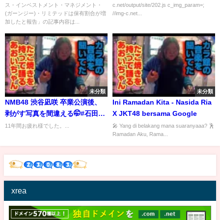
ス・インベストメント・マネジメント・
c.net/output/site/202.js c_img_param=;
ー)・リミテッドは保有割合が増
(ガーンジー)・リミテッドは保有割合が増
//img-c.net...
加したと報告[変更報告書No.4]
加したと報告」の記事内容は...
未分類
未分類
NMB48 渋谷凪咲 卒業公演後、
Ini Ramadan Kita - Nasida Ria
剥がす写真を間違える🤭#石田優
X JKT48 bersama Google
美 231227
11年間お疲れ様でした。...
🎤 Yang di belakang mana suaranyaaa? 🕺
Ramadan Aku, Rama...
xrea