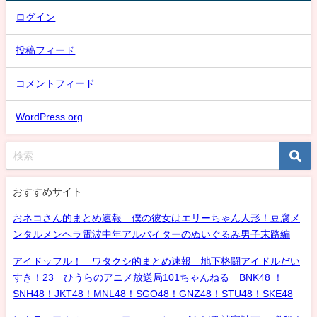
ログイン
投稿フィード
コメントフィード
WordPress.org
おすすめサイト
おネコさん的まとめ速報 僕の彼女はエリーちゃん人形！豆腐メ
ンタルメンヘラ電波中年アルバイターのぬいぐるみ男子末路編
アイドッフル！ ワタクシ的まとめ速報 地下格闘アイドルだい
すき！23 ひうらのアニメ放送局101ちゃんねる BNK48 ！
SNH48！JKT48！MNL48！SGO48！GNZ48！STU48！SKE48