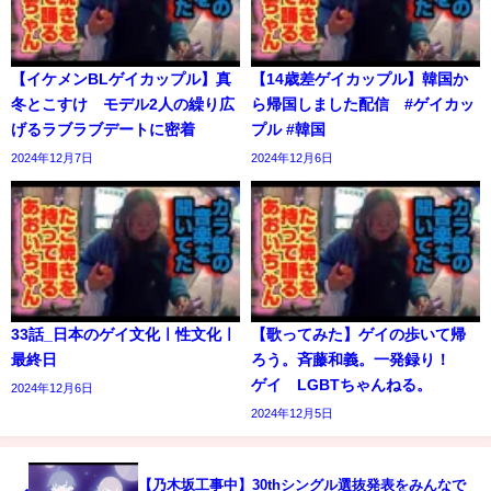
【イケメンBLゲイカップル】真
【14歳差ゲイカップル】韓国か
冬とこすけ モデル2人の繰り広
ら帰国しました配信 #ゲイカッ
げるラブラブデートに密着
プル #韓国
2024年12月7日
2024年12月6日
33話_日本のゲイ文化ㅣ性文化ㅣ
【歌ってみた】ゲイの歩いて帰
最終日
ろう。斉藤和義。一発録り！
ゲイ LGBTちゃんねる。
2024年12月6日
2024年12月5日
【乃木坂工事中】30thシングル選抜発表をみんなで