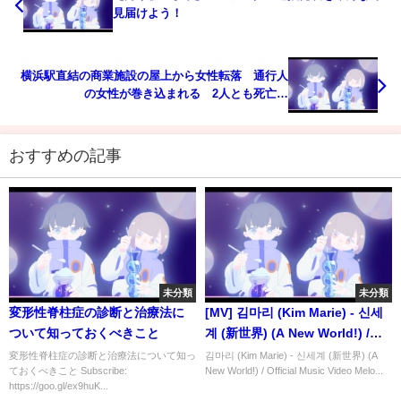
見届けよう！
横浜駅直結の商業施設の屋上から女性転落 通行人
の女性が巻き込まれる 2人とも死亡｜
TBS NEWS DIG
おすすめの記事
未分類
未分類
変形性脊柱症の診断と治療法に
[MV] 김마리 (Kim Marie) - 신세
ついて知っておくべきこと
계 (新世界) (A New World!) /
Official Music Video
変形性脊柱症の診断と治療法について知っ
김마리 (Kim Marie) - 신세계 (新世界) (A
ておくべきこと Subscribe:
New World!) / Official Music Video Melo...
https://goo.gl/ex9huK...