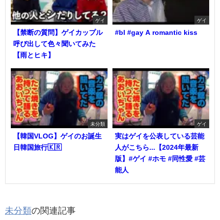
ゲイ
ゲイ
【禁断の質問】ゲイカップル
#bl #gay A romantic kiss
呼び出して色々聞いてみた
【雨とヒキ】
未分類
ゲイ
【韓国VLOG】ゲイのお誕生
実はゲイを公表している芸能
日韓国旅行🇰🇷
人がこちら...【2024年最新
版】#ゲイ #ホモ #同性愛 #芸
能人
未分類
の関連記事