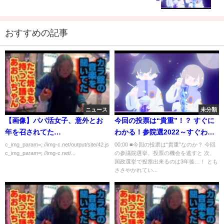
おすすめの記事
ニュース
未分類
【画像】パパ活女子、意外とお
今回の投票は“貴重”！？ すぐに
年を召されてた…
わかる！参院選2022～すぐわか
～(2022年7月6日)
c_img_param=; //img-c.net/output/site/42.js
00:00 ■今回の投票は“貴重”なのか？ 今回
c_img_param=; //img-c.net/...
の参議院選挙、投票の機会を逃すと 次、
国政選挙で投票出来るのは3年後…！ とも
ささやかれてい...