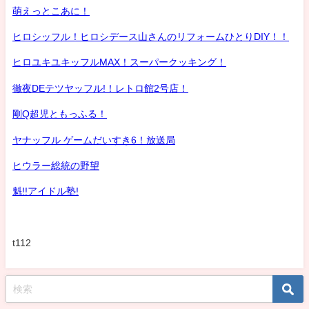
萌えっとこあに！
ヒロシッフル！ヒロシデース山さんのリフォームひとりDIY！！
ヒロユキユキッフルMAX！スーパークッキング！
徹夜DEテツヤッフル!！レトロ館2号店！
剛Q超児ともっふる！
ヤナッフル ゲームだいすき6！放送局
ヒウラー総統の野望
魁!!アイドル塾!
t112