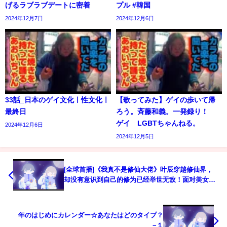
げるラブラブデートに密着
プル #韓国
2024年12月7日
2024年12月6日
33話_日本のゲイ文化ㅣ性文化ㅣ
【歌ってみた】ゲイの歩いて帰
最終日
ろう。斉藤和義。一発録り！
ゲイ LGBTちゃんねる。
2024年12月6日
2024年12月5日
[全球首播]《我真不是修仙大佬》叶辰穿越修仙界，
却没有意识到自己的修为已经举世无敌！面对美女的
质疑，他表示：我真不是修仙大佬！#热门短剧 #短剧
推荐 #修仙 #玄幻 #逆袭 #重生 #爽文 #都市
年のはじめにカレンダー☆あなたはどのタイプ？
−１