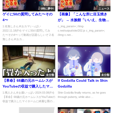
5時に夢中!
ニュース
ゲイに50の質問してみた〜その
【画像】「こんな所に目玉焼き
4〜
が」 → 水族館「いいえ、生物で
す」
1:名無しさん＠おカマいっぱい
c_img_param=; //img-
2022.11.18(Fri) ゲイに50の質問してみ
c.net/output/site/202.js c_img_param=;
た〜その4〜って動画が話題らしいぞ 2:名
//img-c.net...
無しさん＠おカ...
未分類
未分類
【革命】68歳の元ホームレスが
If Godzilla Could Talk in Shin
YouTubeの収益で購入したマイ
Godzilla
ホームに綺麗な畳の部屋が完成
1:廃人さん＠お腹いっぱい2024.03.08(Fri)
Shin Godzilla finally returns, as he goes
【革命】68歳の元ホームレスがYouTubeの
through puberty, while also ...
した結果…
収益で購入したマイホームに綺麗な畳の...