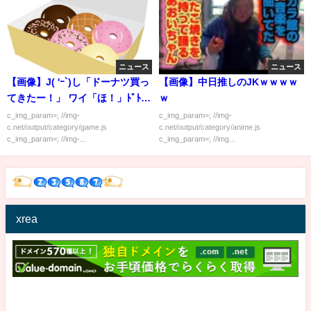
ニュース
ニュース
【画像】J( 'ｰ`)し「ドーナツ買っ
【画像】中日推しのJKｗｗｗｗ
てきたー！」 ワイ「ほ！」ﾄﾞﾄﾞ
ｗ
ﾄﾞﾄﾞﾄﾞ←階段を駆け上る音
c_img_param=; //img-
c_img_param=; //img-
c.net/output/category/game.js
c.net/output/category/anime.js
c_img_param=; //img-...
c_img_param=; //img...
xrea