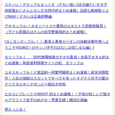
スケバン！デカッフルまっくす（デカい強い2次元嫁だいすき子
供部屋おじさんヒロシ之古惑仔的まとめ速報）話題な動画取り上
げMAX！デカいは正義刑事編
アキヨッフル-！ネオニートスケ番長のエキストラ芸能情報局！
（子ども部屋おばさんの自宅警備員的まとめ速報）
[ヨシヨシロッフル-！！-素浪人勇者カツオンの未解決事件簿へよ
うこそYOUKO！のナンノ洋子のはなしは信じるな編）]
モリッフル！ 50代無職独身ガチホモ童貞！女装子オネエ的ま
とめ速報！有益便利情報サイトの杜 モリッフル
ユキユキッフル！ど底辺的一同驚愕騒然まとめ速報！超氷河期世
代！人生の強制ロスカットですべてを失ったキグナス氷子の愛の
クリスタルキングボンビー脱出大作戦
ヒロコンプレックスNIGHT 的まとめ速報！！子供が欲しいど陰キ
ャアラフィフ女子のめざせ！専業主婦！婚活計画編
萌えっふる！