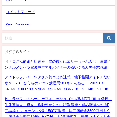
コメントフィード
WordPress.org
おすすめサイト
おネコさん的まとめ速報 僕の彼女はエリーちゃん人形！豆腐メ
ンタルメンヘラ電波中年アルバイターのぬいぐるみ男子末路編
アイドッフル！ ワタクシ的まとめ速報 地下格闘アイドルだい
すき！23 ひうらのアニメ放送局101ちゃんねる BNK48 ！
SNH48！JKT48！MNL48！SGO48！GNZ48！STU48！SKE48
ヒウラッフルのハーニーフィニッシュゴミ屋敷補完計画 ＜必殺！
生前整理人！孤立し孤独死からの～特殊清掃・遺品整理への道F
完結編＞ キャッシング計1500万返済：厨二病借金3500万円！う
つ病統合失調症14年生HKT46！！9期研究生、最後のサイト！全