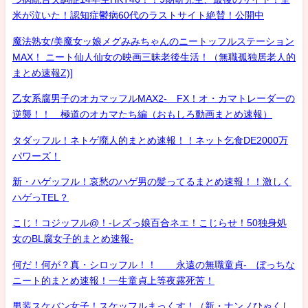
米が泣いた！認知症鬱病60代のラストサイト絶賛！公開中
魔法熟女/美魔女ッ娘メグみみちゃんのニートッフルステーション
MAX！ ニート仙人仙女の映画三昧老後生活！（無職孤独居老人的
まとめ速報Z)]
乙女系腐男子のオカマッフルMAX2- FX！オ・カマトレーダーの
逆襲！！ 極道のオカマたち編（おもしろ動画まとめ速報）
タダッフル！ネトゲ廃人的まとめ速報！！ネット乞食DE2000万
パワーズ！
新・ハゲッフル！哀愁のハゲ男の髪ってるまとめ速報！！激しく
ハゲっTEL？
こじ！コジッフル@！-レズっ娘百合ネエ！こじらせ！50独身処
女のBL腐女子的まとめ速報-
何だ！何が？真・シロッフル！！ 永遠の無職童貞- ぼっちな
ニート的まとめ速報！一生童貞上等夜露死苦！
男装スケバン女子！スケッフルまっくす！（新・ナンノひゃくし