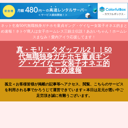
ネット乞食50代無職独身ガチホモ童貞ギング・ゲイなー女装子オネエ的まと
め速報！ネトゲ廃人は女子ホームレス三銃士伝説！あおいちゃん！ホームレ
スまなみ！愛内アイラ応援してます！
真・モリ・タダッフル2！！50
代無職独身ガチホモ童貞ギン
グ・ゲイなー女装子オネエ的
まとめ速報
孤立＜お客様皆様が掲載の記事等へアクセス、閲覧、こちらのサービス
を利用される事でかろうじて運営できています＞本日は足元が悪い中ご
足労頂き誠に有難うございます。