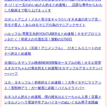
きっ!！ビー玉のおいぬさん的まとめ速報） 話題な事件からおも
しろ動画まで取り上げまっくす
ロボットアニメ！メカと美少女キャラだいすき永遠の非リア充・
非モテ星人 ！あらゆるマニアの為のマニアックサイト
ハルッフル-専業主夫的YOUTUBERまとめ速報！キモデブロリコ
ンおたく！初老人の介護生活！激動の1750日
アニゲタレスト（元祖！アニメッフル） ひきこもりニートのオ
ナベ的まとめ速報
火浦のシネマッフル映画NEWS情報ポータブルの杜！オネエ管理
人オカマちゃんの鬼女的まとめ速報!オカマッフルアタックナンバ
ーハーフ
ユカ・ヨネッフル！初老的まとめ速報！！大帝イタチにラリアッ
ト！害獣神アリ・ガー被害に必殺！パイルドライバー
おネコさん的まとめ速報 僕の彼女はエリーちゃん人形！豆腐メ
ンタルメンヘラ電波中年アルバイターのぬいぐるみ男子末路編