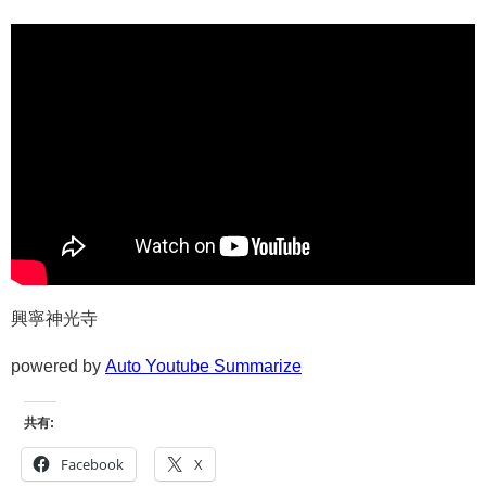
興寧神光寺
powered by
Auto Youtube Summarize
共有:
Facebook
X