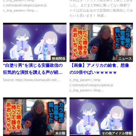
c.net/output/category/game.js
した。 まだまだWikiに載ってない検索ワ
【あんぐら本舗】【VOICEROID
c_img_param=; //img-...
ードは沢山あるので定期的に動画化してみ
解説】
たいと思います！ 検索...
映画関係
ニュース
“白塗り男”を演じる安藤政信の
【画像】アメリカの給食、想像
狂気的な演技を讃える声が続
の10倍やばいｗｗｗｗｗ
出、増田貴久“石川”には今週も
Source: https://www.cinemacafe.net/...
c_img_param=; //img-
c.net/output/category/game.js
心配の声…「ボイスII」6話
c_img_param=; //img-...
未分類
その他アイドル情報