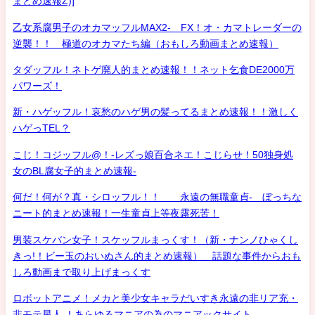
まとめ速報Z)]
乙女系腐男子のオカマッフルMAX2- FX！オ・カマトレーダーの
逆襲！！ 極道のオカマたち編（おもしろ動画まとめ速報）
タダッフル！ネトゲ廃人的まとめ速報！！ネット乞食DE2000万
パワーズ！
新・ハゲッフル！哀愁のハゲ男の髪ってるまとめ速報！！激しく
ハゲっTEL？
こじ！コジッフル@！-レズっ娘百合ネエ！こじらせ！50独身処
女のBL腐女子的まとめ速報-
何だ！何が？真・シロッフル！！ 永遠の無職童貞- ぼっちな
ニート的まとめ速報！一生童貞上等夜露死苦！
男装スケバン女子！スケッフルまっくす！（新・ナンノひゃくし
きっ!！ビー玉のおいぬさん的まとめ速報） 話題な事件からおも
しろ動画まで取り上げまっくす
ロボットアニメ！メカと美少女キャラだいすき永遠の非リア充・
非モテ星人 ！あらゆるマニアの為のマニアックサイト