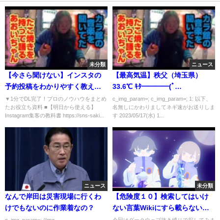
未分類
ニュース
【今さら聞けない】インスタの
【最高気温】秩父（埼玉県）
予約投稿をわかりやすく教えま
33.6℃ ｷﾀ━━━━(ﾟ
す！SAKIYOMI_Instagramマー
∀ﾟ)━━━━!!
▼1分でDL完了！プロのノウハウをまとめ
c_img_param=; c_img_param=; 1: 以下、
たお役立ち資料 ■【明日から使える】
名無しにかわりましてネギ速がお送りしま
ケティング攻略
Instagram集客の教科書 https://sns-saki...
す 2023/05/17(水) 1...
ニュース
未分類
なんで岸田は災害現場に行くわ
【危険度１０】検索してはいけ
けでもないのに作業着なの？
ない言葉Wikiにすら載らない史
上最悪の検索ワードを紹介！
c_img_param=; //img-
今回はダークウェブ抜き縛りで探してみま