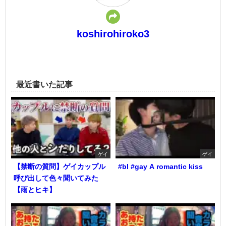
koshirohiroko3
最近書いた記事
ゲイ
ゲイ
【禁断の質問】ゲイカップル
#bl #gay A romantic kiss
呼び出して色々聞いてみた
【雨とヒキ】