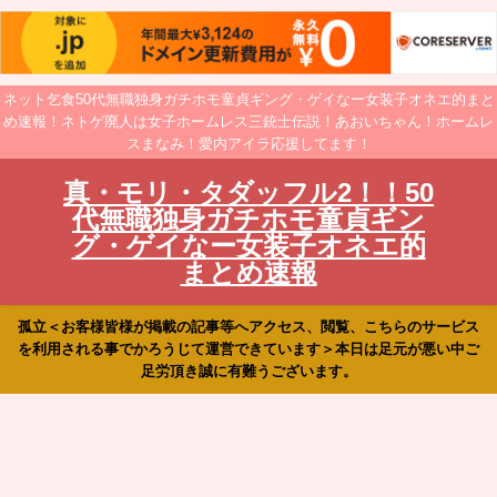
ネット乞食50代無職独身ガチホモ童貞ギング・ゲイなー女装子オネエ的まと
め速報！ネトゲ廃人は女子ホームレス三銃士伝説！あおいちゃん！ホームレ
スまなみ！愛内アイラ応援してます！
真・モリ・タダッフル2！！50
代無職独身ガチホモ童貞ギン
グ・ゲイなー女装子オネエ的
まとめ速報
孤立＜お客様皆様が掲載の記事等へアクセス、閲覧、こちらのサービス
を利用される事でかろうじて運営できています＞本日は足元が悪い中ご
足労頂き誠に有難うございます。