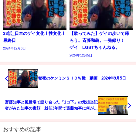
33話_日本のゲイ文化ㅣ性文化ㅣ
【歌ってみた】ゲイの歩いて帰
最終日
ろう。斉藤和義。一発録り！
ゲイ LGBTちゃんねる。
2024年12月6日
2024年12月5日
秘密のケンミンＳＨＯＷ極 動画 2024年9月5日
斎藤知事と風呂場で語り合った「1コ下」の元担当記
者がみた知事の素顔 就任3年間で斎藤知事に何があ
ったのか の記事について
おすすめの記事