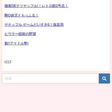
徹夜DEテツヤッフル!！レトロ館2号店！
剛Q超児ともっふる！
ヤナッフル ゲームだいすき6！放送局
ヒウラー総統の野望
魁!!アイドル塾!
t112