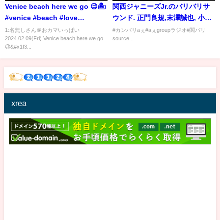
Venice beach here we go 😉🏝️
関西ジャニーズJr.のバリバリサ
#venice #beach #love
ウンド. 正門良規,末澤誠也, 小島
#wonderful #gay
健 (Aぇ! group) 2023.01.10
1:名無しさん＠おカマいっぱい
#カンバリaぇ#aぇgroupラジオ#関バリ
2024.02.09(Fri) Venice beach here we go
source...
😉&#x1f3...
xrea