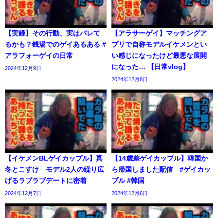
【実録】その行動、実はバレて
【アラサーゲイ】マッチングア
るかも？銭湯でのゲイあるある #
プリで自称モデルイケメンとい
アラフォーゲイの日常
い感じになったけど最悪な展開
になった… 【日常vlog】
2024年12月9日
2024年12月8日
【イケメンBLゲイカップル】真
【14歳差ゲイカップル】韓国か
冬とこすけ モデル2人の繰り広
ら帰国しました配信 #ゲイカッ
げるラブラブデートに密着
プル #韓国
2024年12月7日
2024年12月6日