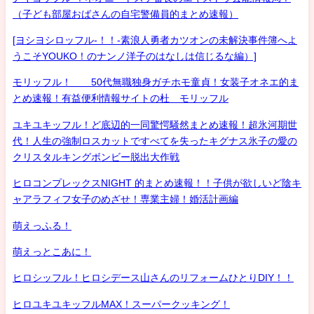
（子ども部屋おばさんの自宅警備員的まとめ速報）
[ヨシヨシロッフル-！！-素浪人勇者カツオンの未解決事件簿へよ
うこそYOUKO！のナンノ洋子のはなしは信じるな編）]
モリッフル！ 50代無職独身ガチホモ童貞！女装子オネエ的ま
とめ速報！有益便利情報サイトの杜 モリッフル
ユキユキッフル！ど底辺的一同驚愕騒然まとめ速報！超氷河期世
代！人生の強制ロスカットですべてを失ったキグナス氷子の愛の
クリスタルキングボンビー脱出大作戦
ヒロコンプレックスNIGHT 的まとめ速報！！子供が欲しいど陰キ
ャアラフィフ女子のめざせ！専業主婦！婚活計画編
萌えっふる！
萌えっとこあに！
ヒロシッフル！ヒロシデース山さんのリフォームひとりDIY！！
ヒロユキユキッフルMAX！スーパークッキング！