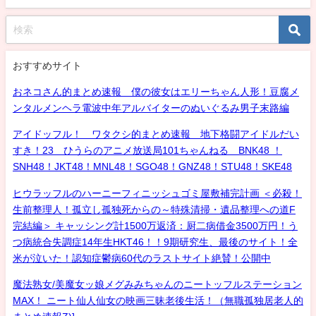
おすすめサイト
おネコさん的まとめ速報 僕の彼女はエリーちゃん人形！豆腐メ
ンタルメンヘラ電波中年アルバイターのぬいぐるみ男子末路編
アイドッフル！ ワタクシ的まとめ速報 地下格闘アイドルだい
すき！23 ひうらのアニメ放送局101ちゃんねる BNK48 ！
SNH48！JKT48！MNL48！SGO48！GNZ48！STU48！SKE48
ヒウラッフルのハーニーフィニッシュゴミ屋敷補完計画 ＜必殺！
生前整理人！孤立し孤独死からの～特殊清掃・遺品整理への道F
完結編＞ キャッシング計1500万返済：厨二病借金3500万円！う
つ病統合失調症14年生HKT46！！9期研究生、最後のサイト！全
米が泣いた！認知症鬱病60代のラストサイト絶賛！公開中
魔法熟女/美魔女ッ娘メグみみちゃんのニートッフルステーション
MAX！ ニート仙人仙女の映画三昧老後生活！（無職孤独居老人的