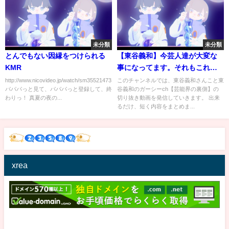
未分類
未分類
とんでもない因縁をつけられる
【東谷義和】今芸人達が大変な
KMR
事になってます。それもこれも
あなた達のせいです。＃東谷義
http://www.nicovideo.jp/watch/sm35521473
このチャンネルでは、東谷義和さんこと東
パパパっと見て、パパパっと登録して、終
谷義和のガーシーch【芸能界の裏側】の
和＃ガーシーch＃切り抜き#松本
わりっ！ 真夏の夜の...
切り抜き動画を発信していきます。 出来
人志#明石家さんま
るだけ、短く内容をまとめま...
xrea