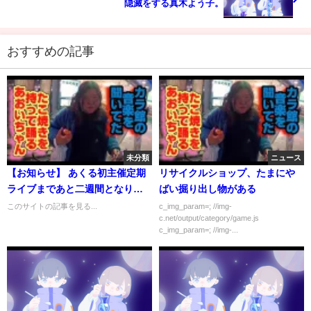
隠滅をする真木よう子。
おすすめの記事
未分類
ニュース
【お知らせ】 あくる初主催定期
リサイクルショップ、たまにや
ライブまであと二週間となりま
ばい掘り出し物がある
し...
このサイトの記事を見る...
c_img_param=; //img-
c.net/output/category/game.js
c_img_param=; //img-...