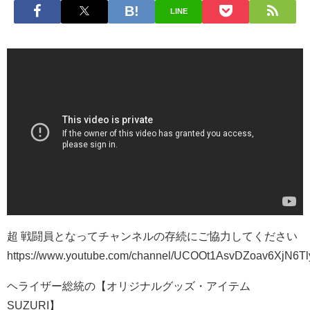
LINE
超 戦闘員となってチャンネルの存続にご協力してください
https://www.youtube.com/channel/UCOOt1AsvDZoav6XjN6Tly
ヘライザー総統の【オリジナルグッズ・アイテム ∞
SUZURI】