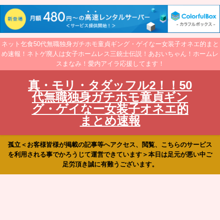
ネット乞食50代無職独身ガチホモ童貞ギング・ゲイなー女装子オネエ的まと
め速報！ネトゲ廃人は女子ホームレス三銃士伝説！あおいちゃん！ホームレ
スまなみ！愛内アイラ応援してます！
真・モリ・タダッフル2！！50
代無職独身ガチホモ童貞ギン
グ・ゲイなー女装子オネエ的
まとめ速報
孤立＜お客様皆様が掲載の記事等へアクセス、閲覧、こちらのサービス
を利用される事でかろうじて運営できています＞本日は足元が悪い中ご
足労頂き誠に有難うございます。