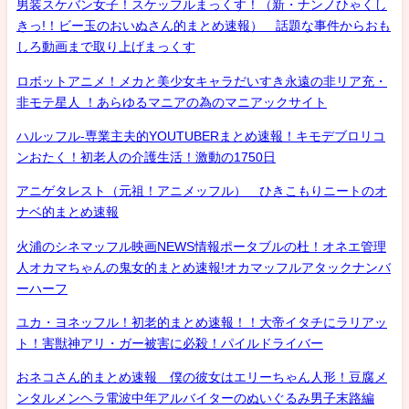
男装スケバン女子！スケッフルまっくす！（新・ナンノひゃくし
きっ!！ビー玉のおいぬさん的まとめ速報） 話題な事件からおも
しろ動画まで取り上げまっくす
ロボットアニメ！メカと美少女キャラだいすき永遠の非リア充・
非モテ星人 ！あらゆるマニアの為のマニアックサイト
ハルッフル-専業主夫的YOUTUBERまとめ速報！キモデブロリコ
ンおたく！初老人の介護生活！激動の1750日
アニゲタレスト（元祖！アニメッフル） ひきこもりニートのオ
ナベ的まとめ速報
火浦のシネマッフル映画NEWS情報ポータブルの杜！オネエ管理
人オカマちゃんの鬼女的まとめ速報!オカマッフルアタックナンバ
ーハーフ
ユカ・ヨネッフル！初老的まとめ速報！！大帝イタチにラリアッ
ト！害獣神アリ・ガー被害に必殺！パイルドライバー
おネコさん的まとめ速報 僕の彼女はエリーちゃん人形！豆腐メ
ンタルメンヘラ電波中年アルバイターのぬいぐるみ男子末路編