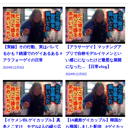
【実録】その行動、実はバレて
【アラサーゲイ】マッチングア
るかも？銭湯でのゲイあるある #
プリで自称モデルイケメンとい
アラフォーゲイの日常
い感じになったけど最悪な展開
になった… 【日常vlog】
2024年12月9日
2024年12月8日
【イケメンBLゲイカップル】真
【14歳差ゲイカップル】韓国か
冬とこすけ モデル2人の繰り広
ら帰国しました配信 #ゲイカッ