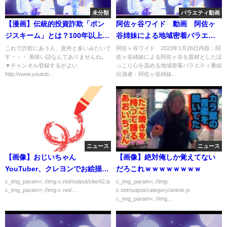
未分類
バラエティ動画
【漫画】伝統的投資詐欺「ポン
阿佐ヶ谷ワイド 動画 阿佐ヶ
ジスキーム」とは？100年以上続
谷姉妹による地域密着バラエテ
く悪魔的手法をわかりやすく漫
ィ 1月26日
これで詐欺にあう人、意外と多いみたいで
阿佐ヶ谷ワイド 2023年1月26日内容：阿
す・・・ 美味い話なんてありませんね。
佐ヶ谷姉妹による阿佐ヶ谷を題材としたほ
画にしてみた
▼チャンネル登録するがよい
っこり心を温める地域密着バラエティ番組
http://www.youtub...
出演者：阿佐ヶ谷姉妹...
ニュース
ニュース
【画像】おじいちゃん
【画像】絶対俺しか覚えてない
YouTuber、クレヨンでお絵描き
だろこれｗｗｗｗｗｗｗｗ
ｗｗｗｗｗ
c_img_param=; //img-c.net/output/site/42.js
c_img_param=; //img-
c_img_param=; //img-c.net/...
c.net/output/category/anime.js
c_img_param=; //img...