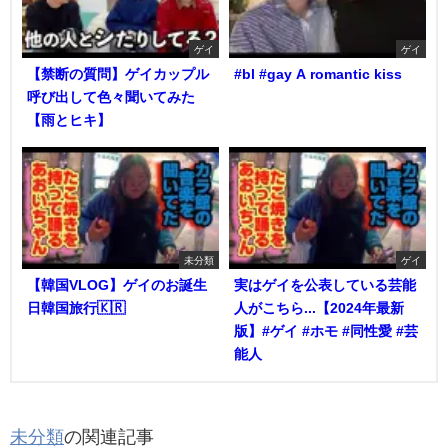
ゲイ
ゲイ
【禁断の質問】ゲイカップル
#bl #gay A romantic kiss
呼び出して色々聞いてみた
【雨とヒキ】
未分類
ゲイ
【韓国VLOG】ゲイのお誕生
実はゲイを公表している芸能
日韓国旅行🇰🇷
人がこちら...【2024年最新
版】#ゲイ #ホモ #同性愛 #芸
能人
未分類
の関連記事