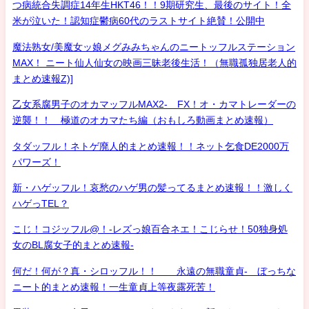
つ病統合失調症14年生HKT46！！9期研究生、最後のサイト！全
米が泣いた！認知症鬱病60代のラストサイト絶賛！公開中
魔法熟女/美魔女ッ娘メグみみちゃんのニートッフルステーション
MAX！ ニート仙人仙女の映画三昧老後生活！（無職孤独居老人的
まとめ速報Z)]
乙女系腐男子のオカマッフルMAX2- FX！オ・カマトレーダーの
逆襲！！ 極道のオカマたち編（おもしろ動画まとめ速報）
タダッフル！ネトゲ廃人的まとめ速報！！ネット乞食DE2000万
パワーズ！
新・ハゲッフル！哀愁のハゲ男の髪ってるまとめ速報！！激しく
ハゲっTEL？
こじ！コジッフル@！-レズっ娘百合ネエ！こじらせ！50独身処
女のBL腐女子的まとめ速報-
何だ！何が？真・シロッフル！！ 永遠の無職童貞- ぼっちな
ニート的まとめ速報！一生童貞上等夜露死苦！