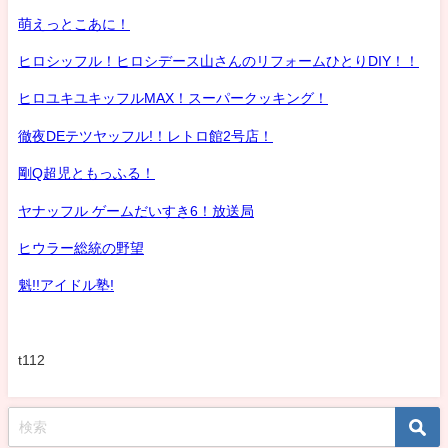
萌えっとこあに！
ヒロシッフル！ヒロシデース山さんのリフォームひとりDIY！！
ヒロユキユキッフルMAX！スーパークッキング！
徹夜DEテツヤッフル!！レトロ館2号店！
剛Q超児ともっふる！
ヤナッフル ゲームだいすき6！放送局
ヒウラー総統の野望
魁!!アイドル塾!
t112