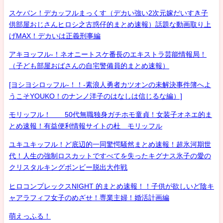
スケバン！デカッフルまっくす（デカい強い2次元嫁だいすき子
供部屋おじさんヒロシ之古惑仔的まとめ速報）話題な動画取り上
げMAX！デカいは正義刑事編
アキヨッフル-！ネオニートスケ番長のエキストラ芸能情報局！
（子ども部屋おばさんの自宅警備員的まとめ速報）
[ヨシヨシロッフル-！！-素浪人勇者カツオンの未解決事件簿へよ
うこそYOUKO！のナンノ洋子のはなしは信じるな編）]
モリッフル！ 50代無職独身ガチホモ童貞！女装子オネエ的ま
とめ速報！有益便利情報サイトの杜 モリッフル
ユキユキッフル！ど底辺的一同驚愕騒然まとめ速報！超氷河期世
代！人生の強制ロスカットですべてを失ったキグナス氷子の愛の
クリスタルキングボンビー脱出大作戦
ヒロコンプレックスNIGHT 的まとめ速報！！子供が欲しいど陰キ
ャアラフィフ女子のめざせ！専業主婦！婚活計画編
萌えっふる！