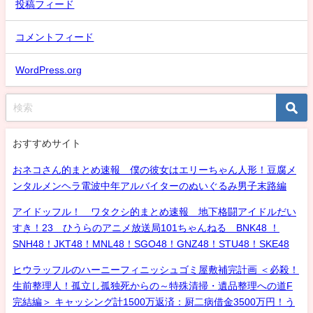
投稿フィード
コメントフィード
WordPress.org
おすすめサイト
おネコさん的まとめ速報 僕の彼女はエリーちゃん人形！豆腐メ
ンタルメンヘラ電波中年アルバイターのぬいぐるみ男子末路編
アイドッフル！ ワタクシ的まとめ速報 地下格闘アイドルだい
すき！23 ひうらのアニメ放送局101ちゃんねる BNK48 ！
SNH48！JKT48！MNL48！SGO48！GNZ48！STU48！SKE48
ヒウラッフルのハーニーフィニッシュゴミ屋敷補完計画 ＜必殺！
生前整理人！孤立し孤独死からの～特殊清掃・遺品整理への道F
完結編＞ キャッシング計1500万返済：厨二病借金3500万円！う