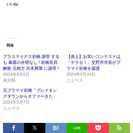
いいね:
関連
プラスマイナス岩橋 謝罪 する
【炎上】お笑いコンテストは
も 暴露の弁明なし ! 岩橋良昌
「ヤラセ！」交野市市長がプ
解散 元相方 吉本興業 に謝罪 !
ラマイ岩橋を援護
2024年9月6日
2024年2月24日
未分類
ニュース
元プラマイ岩橋「ブレイキン
グダウンからオファーきた」
2024年3月7日
ニュース
LINE