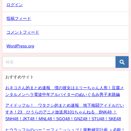
ログイン
投稿フィード
コメントフィード
WordPress.org
おすすめサイト
おネコさん的まとめ速報 僕の彼女はエリーちゃん人形！豆腐メ
ンタルメンヘラ電波中年アルバイターのぬいぐるみ男子末路編
アイドッフル！ ワタクシ的まとめ速報 地下格闘アイドルだい
すき！23 ひうらのアニメ放送局101ちゃんねる BNK48 ！
SNH48！JKT48！MNL48！SGO48！GNZ48！STU48！SKE48
ヒウラッフルのハーニーフィニッシュゴミ屋敷補完計画 ＜必殺！