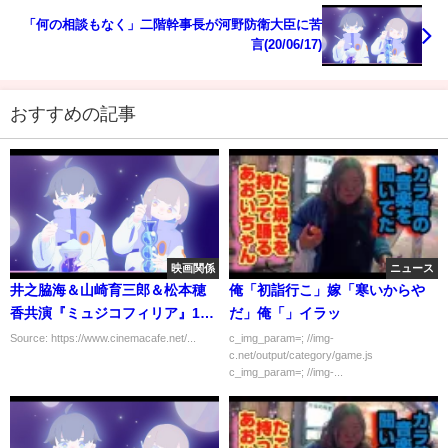
「何の相談もなく」二階幹事長が河野防衛大臣に苦
言(20/06/17)
おすすめの記事
映画関係
ニュース
井之脇海＆山崎育三郎＆松本穂
俺「初詣行こ」嫁「寒いからや
香共演『ミュジコフィリア』11
だ」俺「」イラッ
月19日公開
Source: https://www.cinemacafe.net/...
c_img_param=; //img-
c.net/output/category/game.js
c_img_param=; //img-...