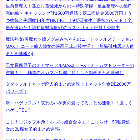
生前整理人！孤立し孤独死からの～特殊清掃・遺品整理への道F
完結編＞ キャッシング計1500万返済：厨二病借金3500万円！う
つ病統合失調症14年生HKT46！！9期研究生、最後のサイト！全
米が泣いた！認知症鬱病60代のラストサイト絶賛！公開中
魔法熟女/美魔女ッ娘メグみみちゃんのニートッフルステーション
MAX！ ニート仙人仙女の映画三昧老後生活！（無職孤独居老人的
まとめ速報Z)]
乙女系腐男子のオカマッフルMAX2- FX！オ・カマトレーダーの
逆襲！！ 極道のオカマたち編（おもしろ動画まとめ速報）
タダッフル！ネトゲ廃人的まとめ速報！！ネット乞食DE2000万
パワーズ！
新・ハゲッフル！哀愁のハゲ男の髪ってるまとめ速報！！激しく
ハゲっTEL？
こじ！コジッフル@！-レズっ娘百合ネエ！こじらせ！50独身処
女のBL腐女子的まとめ速報-