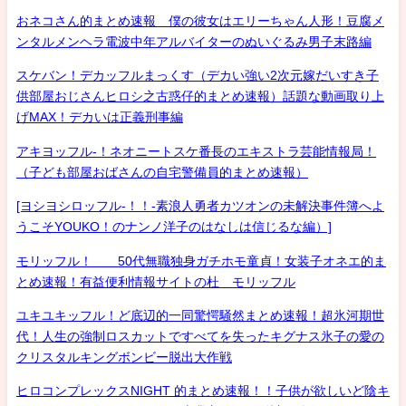
おネコさん的まとめ速報 僕の彼女はエリーちゃん人形！豆腐メ
ンタルメンヘラ電波中年アルバイターのぬいぐるみ男子末路編
スケバン！デカッフルまっくす（デカい強い2次元嫁だいすき子
供部屋おじさんヒロシ之古惑仔的まとめ速報）話題な動画取り上
げMAX！デカいは正義刑事編
アキヨッフル-！ネオニートスケ番長のエキストラ芸能情報局！
（子ども部屋おばさんの自宅警備員的まとめ速報）
[ヨシヨシロッフル-！！-素浪人勇者カツオンの未解決事件簿へよ
うこそYOUKO！のナンノ洋子のはなしは信じるな編）]
モリッフル！ 50代無職独身ガチホモ童貞！女装子オネエ的ま
とめ速報！有益便利情報サイトの杜 モリッフル
ユキユキッフル！ど底辺的一同驚愕騒然まとめ速報！超氷河期世
代！人生の強制ロスカットですべてを失ったキグナス氷子の愛の
クリスタルキングボンビー脱出大作戦
ヒロコンプレックスNIGHT 的まとめ速報！！子供が欲しいど陰キ