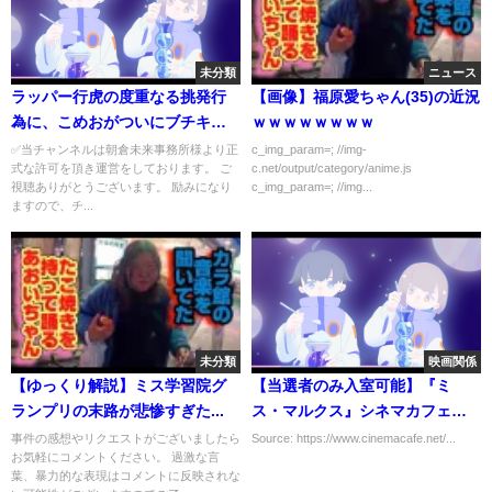
未分類
ニュース
ラッパー行虎の度重なる挑発行
【画像】福原愛ちゃん(35)の近況
為に、こめおがついにブチキレ
ｗｗｗｗｗｗｗｗ
る【朝倉未来切り抜き ブレイキ
✅当チャンネルは朝倉未来事務所様より正
c_img_param=; //img-
式な許可を頂き運営をしております。 ご
c.net/output/category/anime.js
ングダウン】
視聴ありがとうございます。 励みになり
c_img_param=; //img...
ますので、チ...
未分類
映画関係
【ゆっくり解説】ミス学習院グ
【当選者のみ入室可能】『ミ
ランプリの末路が悲惨すぎた...
ス・マルクス』シネマカフェオ
ンライン試写室
事件の感想やリクエストがございましたら
Source: https://www.cinemacafe.net/...
お気軽にコメントください。 過激な言
葉、暴力的な表現はコメントに反映されな