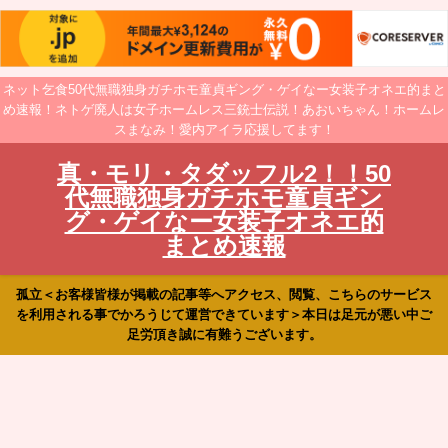
ネット乞食50代無職独身ガチホモ童貞ギング・ゲイなー女装子オネエ的まと
め速報！ネトゲ廃人は女子ホームレス三銃士伝説！あおいちゃん！ホームレ
スまなみ！愛内アイラ応援してます！
真・モリ・タダッフル2！！50
代無職独身ガチホモ童貞ギン
グ・ゲイなー女装子オネエ的
まとめ速報
孤立＜お客様皆様が掲載の記事等へアクセス、閲覧、こちらのサービス
を利用される事でかろうじて運営できています＞本日は足元が悪い中ご
足労頂き誠に有難うございます。