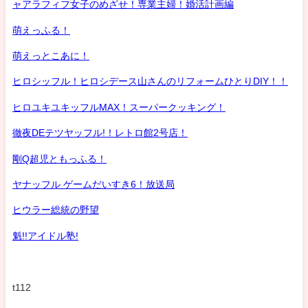
ャアラフィフ女子のめざせ！専業主婦！婚活計画編
萌えっふる！
萌えっとこあに！
ヒロシッフル！ヒロシデース山さんのリフォームひとりDIY！！
ヒロユキユキッフルMAX！スーパークッキング！
徹夜DEテツヤッフル!！レトロ館2号店！
剛Q超児ともっふる！
ヤナッフル ゲームだいすき6！放送局
ヒウラー総統の野望
魁!!アイドル塾!
t112