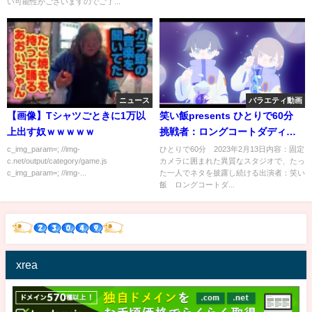
い可能性がございますのでご了...
ニュース
バラエティ動画
【画像】Tシャツごときに1万以
笑い飯presents ひとりで60分
上出す奴ｗｗｗｗｗ
挑戦者：ロングコートダディ・
堂前透 2月13日
c_img_param=; //img-
ひとりで60分 2023年2月13日内容：固定
c.net/output/category/game.js
カメラに囲まれた異質なスタジオで、たっ
c_img_param=; //img-...
た一人でネタを披露し続ける出演者：笑い
飯 ロングコートダ...
xrea