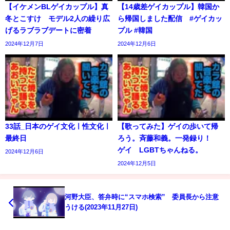
【イケメンBLゲイカップル】真
【14歳差ゲイカップル】韓国か
冬とこすけ モデル2人の繰り広
ら帰国しました配信 #ゲイカッ
げるラブラブデートに密着
プル #韓国
2024年12月7日
2024年12月6日
33話_日本のゲイ文化ㅣ性文化ㅣ
【歌ってみた】ゲイの歩いて帰
最終日
ろう。斉藤和義。一発録り！
ゲイ LGBTちゃんねる。
2024年12月6日
2024年12月5日
河野大臣、答弁時に“スマホ検索” 委員長から注意
うける(2023年11月27日)