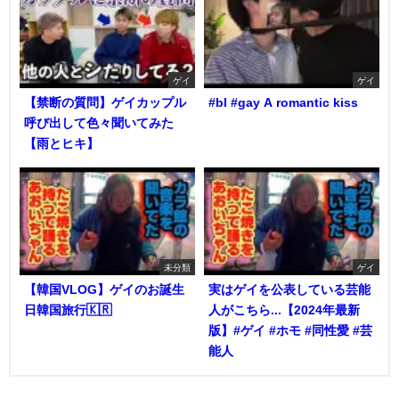
ゲイ
ゲイ
【禁断の質問】ゲイカップル
#bl #gay A romantic kiss
呼び出して色々聞いてみた
【雨とヒキ】
未分類
ゲイ
【韓国VLOG】ゲイのお誕生
実はゲイを公表している芸能
日韓国旅行🇰🇷
人がこちら...【2024年最新
版】#ゲイ #ホモ #同性愛 #芸
能人