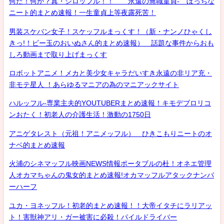
何だ！何が？真・シロッフル！！ 永遠の無職童貞- ぼっちな
ニート的まとめ速報！一生童貞上等夜露死苦！
男装スケバン女子！スケッフルまっくす！（新・ナンノひゃくし
きっ!！ビー玉のおいぬさん的まとめ速報） 話題な事件からおも
しろ動画まで取り上げまっくす
ロボットアニメ！メカと美少女キャラだいすき永遠の非リア充・
非モテ星人 ！あらゆるマニアの為のマニアックサイト
ハルッフル-専業主夫的YOUTUBERまとめ速報！キモデブロリコ
ンおたく！初老人の介護生活！激動の1750日
アニゲタレスト（元祖！アニメッフル） ひきこもりニートのオ
ナベ的まとめ速報
火浦のシネマッフル映画NEWS情報ポータブルの杜！オネエ管理
人オカマちゃんの鬼女的まとめ速報!オカマッフルアタックナンバ
ーハーフ
ユカ・ヨネッフル！初老的まとめ速報！！大帝イタチにラリアッ
ト！害獣神アリ・ガー被害に必殺！パイルドライバー