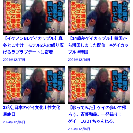
【イケメンBLゲイカップル】真
【14歳差ゲイカップル】韓国か
冬とこすけ モデル2人の繰り広
ら帰国しました配信 #ゲイカッ
げるラブラブデートに密着
プル #韓国
2024年12月7日
2024年12月6日
33話_日本のゲイ文化ㅣ性文化ㅣ
【歌ってみた】ゲイの歩いて帰
最終日
ろう。斉藤和義。一発録り！
ゲイ LGBTちゃんねる。
2024年12月6日
2024年12月5日