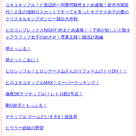
ユキユキッフル！ど底辺的一同驚愕騒然まとめ速報！超氷河期世
代！人生の強制ロスカットですべてを失ったキグナス氷子の愛の
クリスタルキングボンビー脱出大作戦
ヒロコンプレックスNIGHT 的まとめ速報！！子供が欲しいど陰キ
ャアラフィフ女子のめざせ！専業主婦！婚活計画編
萌えっふる！
萌えっとこあに！
ヒロシッフル！ヒロシデース山さんのリフォームひとりDIY！！
ヒロユキユキッフルMAX！スーパークッキング！
徹夜DEテツヤッフル!！レトロ館2号店！
剛Q超児ともっふる！
ヤナッフル ゲームだいすき6！放送局
ヒウラー総統の野望