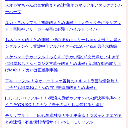
人オカマちゃんの鬼女的まとめ速報!オカマッフルアタックナンバ
ーハーフ
ユカ・ヨネッフル！初老的まとめ速報！！大帝イタチにラリアッ
ト！害獣神アリ・ガー被害に必殺！パイルドライバー
おネコさん的まとめ速報 僕の彼女はエリーちゃん人形！豆腐メ
ンタルメンヘラ電波中年アルバイターのぬいぐるみ男子末路編
スケバン！デカッフルまっくす（デカい強い2次元嫁だいすき子
供部屋おじさんヒロシ之古惑仔的まとめ速報）話題な動画取り上
げMAX！デカいは正義刑事編
アキヨッフル-！ネオニートスケ番長のエキストラ芸能情報局！
（子ども部屋おばさんの自宅警備員的まとめ速報）
[ヨシヨシロッフル-！！-素浪人勇者カツオンの未解決事件簿へよ
うこそYOUKO！のナンノ洋子のはなしは信じるな編）]
モリッフル！ 50代無職独身ガチホモ童貞！女装子オネエ的ま
とめ速報！有益便利情報サイトの杜 モリッフル