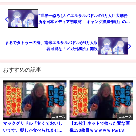
“世界一恐ろしい”エルサルバドルの4万人巨大刑務
所を日本メディア初取材 「ギャング撲滅作戦」の壮
絶さとは…｜TBS NEWS DIG
まるでタトゥーの海、南米エルサルバドルが4万人収
容可能な「メガ刑務所」開設
おすすめの記事
ニュース
ニュース
マックグリドル「甘くておいし
【35枚】ネットで拾った変な画
いです、朝しか食べられませ
像133枚目ｗｗｗｗｗ Part.3