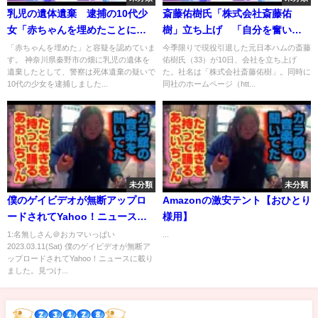
乳児の遺体遺棄 逮捕の10代少
斎藤佑樹氏「株式会社斎藤佑
女「赤ちゃんを埋めたことに間
樹」立ち上げ 「自分を奮い立
違いない」（2022年7月2日）
たせていこうと」
「赤ちゃんを埋めた」と容疑を認めていま
今季限りで現役引退した元日本ハムの斎藤
す。 神奈川県秦野市の畑に乳児の遺体を
佑樹氏（33）が10日、会社を立ち上げ
遺棄したとして、警察は死体遺棄の疑いで
た。社名は「株式会社斎藤佑樹」。同時に
10代の少女を逮捕しました...
同社のホームページ（htt...
未分類
未分類
僕のゲイビデオが無断アップロ
Amazonの激安テント【おひとり
ードされてYahoo！ニュースに
様用】
載りました。見つけたらDMくだ
1:名無しさん＠おカマいっぱい
...
2023.03.11(Sat) 僕のゲイビデオが無断ア
さい。
ップロードされてYahoo！ニュースに載り
ました。見つけ...