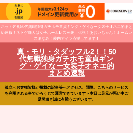
ネット乞食50代無職独身ガチホモ童貞ギング・ゲイなー女装子オネエ的まと
め速報！ネトゲ廃人は女子ホームレス三銃士伝説！あおいちゃん！ホームレ
スまなみ！愛内アイラ応援してます！
真・モリ・タダッフル2！！50
代無職独身ガチホモ童貞ギン
グ・ゲイなー女装子オネエ的
まとめ速報
孤立＜お客様皆様が掲載の記事等へアクセス、閲覧、こちらのサービス
を利用される事でかろうじて運営できています＞本日は足元が悪い中ご
足労頂き誠に有難うございます。