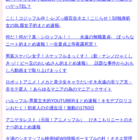
ハゲっTEL？
こじ！コジッフル@！-レズっ娘百合ネエ！こじらせ！50独身処
女のBL腐女子的まとめ速報-
何だ！何が？真・シロッフル！！ 永遠の無職童貞- ぼっちな
ニート的まとめ速報！一生童貞上等夜露死苦！
男装スケバン女子！スケッフルまっくす！（新・ナンノひゃくし
きっ!！ビー玉のおいぬさん的まとめ速報） 話題な事件からおも
しろ動画まで取り上げまっくす
ロボットアニメ！メカと美少女キャラだいすき永遠の非リア充・
非モテ星人 ！あらゆるマニアの為のマニアックサイト
ハルッフル-専業主夫的YOUTUBERまとめ速報！キモデブロリコ
ンおたく！初老人の介護生活！激動の1750日
アニゲタレスト（元祖！アニメッフル） ひきこもりニートのオ
ナベ的まとめ速報
火浦のシネマッフル映画NEWS情報ポータブルの杜！オネエ管理