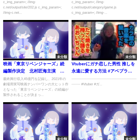
ん」←不人気な理由
c_img_param=; //img-
c_img_param=; //img-
c.net/output/site/202.js c_img_param=;
c.net/output/category/game.js
//img-c.net...
c_img_param=; //img-...
未分類
未分類
映画「東京リベンジャーズ」続
Vtuberにガチ恋した男性 推しを
編製作決定 北村匠海主演 続
永遠に愛する方法 #アベプラ
編決定PV動画
#shorts
最終興行収入45億円を記録し、2021年の
----------------------------------------------------
劇場用実写映画ナンバーワンの大ヒット作
------- #Vtuber #ガ...
となった「東京リベンジャーズ」の続編が
製作されることが決まっ...
未分類
未分類