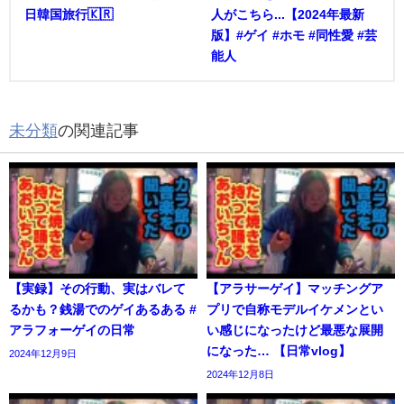
日韓国旅行🇰🇷
人がこちら...【2024年最新
版】#ゲイ #ホモ #同性愛 #芸
能人
未分類
の関連記事
【実録】その行動、実はバレて
【アラサーゲイ】マッチングア
るかも？銭湯でのゲイあるある #
プリで自称モデルイケメンとい
アラフォーゲイの日常
い感じになったけど最悪な展開
になった… 【日常vlog】
2024年12月9日
2024年12月8日