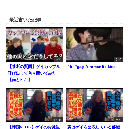
最近書いた記事
ゲイ
ゲイ
【禁断の質問】ゲイカップル
#bl #gay A romantic kiss
呼び出して色々聞いてみた
【雨とヒキ】
未分類
ゲイ
【韓国VLOG】ゲイのお誕生
実はゲイを公表している芸能