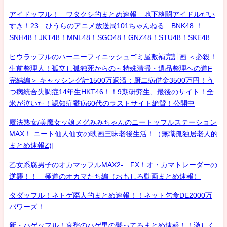
アイドッフル！ ワタクシ的まとめ速報 地下格闘アイドルだい
すき！23 ひうらのアニメ放送局101ちゃんねる BNK48 ！
SNH48！JKT48！MNL48！SGO48！GNZ48！STU48！SKE48
ヒウラッフルのハーニーフィニッシュゴミ屋敷補完計画 ＜必殺！
生前整理人！孤立し孤独死からの～特殊清掃・遺品整理への道F
完結編＞ キャッシング計1500万返済：厨二病借金3500万円！う
つ病統合失調症14年生HKT46！！9期研究生、最後のサイト！全
米が泣いた！認知症鬱病60代のラストサイト絶賛！公開中
魔法熟女/美魔女ッ娘メグみみちゃんのニートッフルステーション
MAX！ ニート仙人仙女の映画三昧老後生活！（無職孤独居老人的
まとめ速報Z)]
乙女系腐男子のオカマッフルMAX2- FX！オ・カマトレーダーの
逆襲！！ 極道のオカマたち編（おもしろ動画まとめ速報）
タダッフル！ネトゲ廃人的まとめ速報！！ネット乞食DE2000万
パワーズ！
新・ハゲッフル！哀愁のハゲ男の髪ってるまとめ速報！！激しく