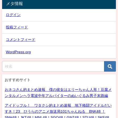
メタ情報
ログイン
投稿フィード
コメントフィード
WordPress.org
おすすめサイト
おネコさん的まとめ速報 僕の彼女はエリーちゃん人形！豆腐メ
ンタルメンヘラ電波中年アルバイターのぬいぐるみ男子末路編
アイドッフル！ ワタクシ的まとめ速報 地下格闘アイドルだい
すき！23 ひうらのアニメ放送局101ちゃんねる BNK48 ！
SNH48！JKT48！MNL48！SGO48！GNZ48！STU48！SKE48