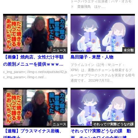
トークバラエティ出演者：ハマ・オカモ
ト 齋藤飛鳥 ほか.....
ニュース
未分類
【画像】焼肉店、女性だけ半額
島田陽子 - 来歴・人物
の差別メニューを提供ｗｗｗｗ
プライムコイン（記号：Ψ;コード：
XPM）は、素数のチェーンを検索するプ
ｗｗ
c_img_param=; //img-c.net/output/site/42.js
ルーフオブワークシステムを実装する暗号
c_img_param=; //img-c.net/...
通貨です。 2013年7月7日...
ニュース
それって!?実際どうなの課
【速報】プラスマイナス岩橋、
それって!?実際どうなの課 動
活動停止
画 チャンカワイの企画に博多