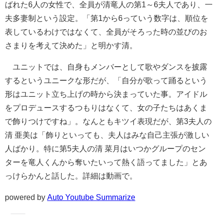
ばれた6人の女性で、全員が清竜人の第1～6夫人であり、一
夫多妻制という設定。「第1から6っていう数字は、順位を
表しているわけではなくて、全員がそろった時の並びのお
さまりを考えて決めた」と明かす清。
ユニットでは、自身もメンバーとして歌やダンスを披露
するというユニークな形だが、「自分が歌って踊るという
形はユニット立ち上げの時から決まっていた事。アイドル
をプロデュースするつもりはなくて、女の子たちはあくま
で飾りつけですね」。なんともキツイ表現だが、第3夫人の
清 亜美は「飾りといっても、夫人はみな自己主張が激しい
人ばかり。特に第5夫人の清 菜月はいつかグループのセン
ターを竜人くんから奪いたいって熱く語ってました」とあ
っけらかんと話した。詳細は動画で。
powered by
Auto Youtube Summarize