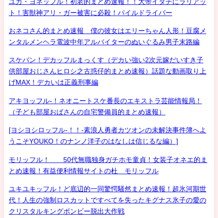
ユカ・ヨネッフル！初老的まとめ速報！！大帝イタチにラリアッ
ト！害獣神アリ・ガー被害に必殺！パイルドライバー
おネコさん的まとめ速報 僕の彼女はエリーちゃん人形！豆腐メ
ンタルメンヘラ電波中年アルバイターのぬいぐるみ男子末路編
スケバン！デカッフルまっくす（デカい強い2次元嫁だいすき子
供部屋おじさんヒロシ之古惑仔的まとめ速報）話題な動画取り上
げMAX！デカいは正義刑事編
アキヨッフル-！ネオニートスケ番長のエキストラ芸能情報局！
（子ども部屋おばさんの自宅警備員的まとめ速報）
[ヨシヨシロッフル-！！-素浪人勇者カツオンの未解決事件簿へよ
うこそYOUKO！のナンノ洋子のはなしは信じるな編）]
モリッフル！ 50代無職独身ガチホモ童貞！女装子オネエ的ま
とめ速報！有益便利情報サイトの杜 モリッフル
ユキユキッフル！ど底辺的一同驚愕騒然まとめ速報！超氷河期世
代！人生の強制ロスカットですべてを失ったキグナス氷子の愛の
クリスタルキングボンビー脱出大作戦