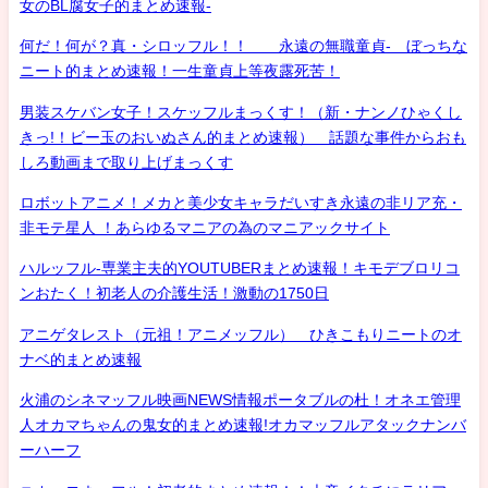
女のBL腐女子的まとめ速報-
何だ！何が？真・シロッフル！！ 永遠の無職童貞- ぼっちな
ニート的まとめ速報！一生童貞上等夜露死苦！
男装スケバン女子！スケッフルまっくす！（新・ナンノひゃくし
きっ!！ビー玉のおいぬさん的まとめ速報） 話題な事件からおも
しろ動画まで取り上げまっくす
ロボットアニメ！メカと美少女キャラだいすき永遠の非リア充・
非モテ星人 ！あらゆるマニアの為のマニアックサイト
ハルッフル-専業主夫的YOUTUBERまとめ速報！キモデブロリコ
ンおたく！初老人の介護生活！激動の1750日
アニゲタレスト（元祖！アニメッフル） ひきこもりニートのオ
ナベ的まとめ速報
火浦のシネマッフル映画NEWS情報ポータブルの杜！オネエ管理
人オカマちゃんの鬼女的まとめ速報!オカマッフルアタックナンバ
ーハーフ