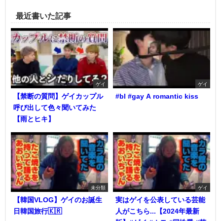
最近書いた記事
ゲイ
ゲイ
【禁断の質問】ゲイカップル
#bl #gay A romantic kiss
呼び出して色々聞いてみた
【雨とヒキ】
未分類
ゲイ
【韓国VLOG】ゲイのお誕生
実はゲイを公表している芸能
日韓国旅行🇰🇷
人がこちら...【2024年最新