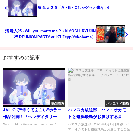
清 竜人２５「A・B・Cじゃグッと来ない!!」
清 竜人25 - Will you marry me ?（KIYOSHI RYUJIN
25 REUNION PARTY at. KT Zepp Yokohama）
おすすめの記事
映画関係
バラエティ動画
JAIHOで“怖くて面白い”ホラー
ハマスカ放送部 ハマ・オカモ
作品公開！『へレディタリー／
トと齋藤飛鳥がお届けする音楽
継承』『スクリーム』ほか
トークバラエティ 4月17日
Source: https://www.cinemacafe.net/...
ハマスカ放送部 2023年4月17日内容：ハ
マ・オカモトと齋藤飛鳥がお届けする音楽