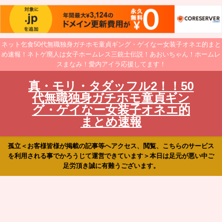
ネット乞食50代無職独身ガチホモ童貞ギング・ゲイなー女装子オネエ的まと
め速報！ネトゲ廃人は女子ホームレス三銃士伝説！あおいちゃん！ホームレ
スまなみ！愛内アイラ応援してます！
真・モリ・タダッフル2！！50
代無職独身ガチホモ童貞ギン
グ・ゲイなー女装子オネエ的
まとめ速報
孤立＜お客様皆様が掲載の記事等へアクセス、閲覧、こちらのサービス
を利用される事でかろうじて運営できています＞本日は足元が悪い中ご
足労頂き誠に有難うございます。