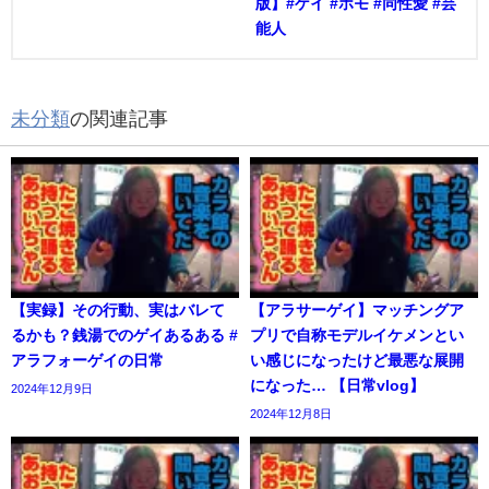
版】#ゲイ #ホモ #同性愛 #芸
能人
未分類
の関連記事
【実録】その行動、実はバレて
【アラサーゲイ】マッチングア
るかも？銭湯でのゲイあるある #
プリで自称モデルイケメンとい
アラフォーゲイの日常
い感じになったけど最悪な展開
になった… 【日常vlog】
2024年12月9日
2024年12月8日