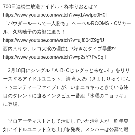
700日連続生放送アイドル・柊木りおとは？
https://www.youtube.com/watch?v=y1Awlpo0H0I
「パウダールームで一人勝ち」 ヘーベルROOMS・CMガー
ル、久慈暁子の素顔に迫る！
https://www.youtube.com/watch?v=ujf804Z9gfU
西内まりや、レコ大涙の理由は?好きなタイプ暴露!?
https://www.youtube.com/watch?v=p2sY7PvSqiI
2月18日にシングル「A･B･Cじゃグッと来ない!!」をリリ
ースするアイドルユニット、清 竜人25（きよしりゅうじん
トゥエンティーファイブ）が、いまニョキっときている注
目のタレントに迫るインタビュー番組『水曜のニョッキ』
に登場。
ソロアーティストとして活動していた清竜人が、昨年突
如アイドルユニット立ち上げを発表。メンバーは公募で選