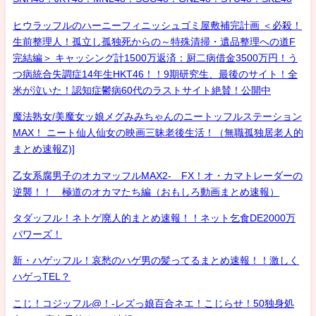
ヒウラッフルのハーニーフィニッシュゴミ屋敷補完計画 ＜必殺！
生前整理人！孤立し孤独死からの～特殊清掃・遺品整理への道F
完結編＞ キャッシング計1500万返済：厨二病借金3500万円！う
つ病統合失調症14年生HKT46！！9期研究生、最後のサイト！全
米が泣いた！認知症鬱病60代のラストサイト絶賛！公開中
魔法熟女/美魔女ッ娘メグみみちゃんのニートッフルステーション
MAX！ ニート仙人仙女の映画三昧老後生活！（無職孤独居老人的
まとめ速報Z)]
乙女系腐男子のオカマッフルMAX2- FX！オ・カマトレーダーの
逆襲！！ 極道のオカマたち編（おもしろ動画まとめ速報）
タダッフル！ネトゲ廃人的まとめ速報！！ネット乞食DE2000万
パワーズ！
新・ハゲッフル！哀愁のハゲ男の髪ってるまとめ速報！！激しく
ハゲっTEL？
こじ！コジッフル@！-レズっ娘百合ネエ！こじらせ！50独身処