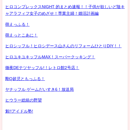
ヒロコンプレックスNIGHT 的まとめ速報！！子供が欲しいど陰キ
ャアラフィフ女子のめざせ！専業主婦！婚活計画編
萌えっふる！
萌えっとこあに！
ヒロシッフル！ヒロシデース山さんのリフォームひとりDIY！！
ヒロユキユキッフルMAX！スーパークッキング！
徹夜DEテツヤッフル!！レトロ館2号店！
剛Q超児ともっふる！
ヤナッフル ゲームだいすき6！放送局
ヒウラー総統の野望
魁!!アイドル塾!