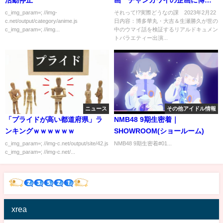
大吉が参戦 2月22日
c_img_param=; //img-
それって!?実際どうなの課 2023年2月22
c.net/output/category/anime.js
日内容：博多華丸・大吉＆生瀬勝久が世の
c_img_param=; //img...
中のウマイ話を検証するリアルドキュメン
トバラエティー出演...
ニュース
その他アイドル情報
「プライドが高い都道府県」ラ
NMB48 9期生密着｜
ンキングｗｗｗｗｗｗ
SHOWROOM(ショールーム)
c_img_param=; //img-c.net/output/site/42.js
NMB48 9期生密着#01...
c_img_param=; //img-c.net/...
xrea