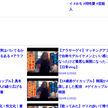
イ #ホモ #同性愛 #芸能
人
、実はバレてるか
【アラサーゲイ】マッチングア
るある #アラフ
で自称モデルイケメンといい感
なったけど最悪な展開になった
【日常vlog】
2024年12月8日
カップル】真冬
【14歳差ゲイカップル】韓国か
人の繰り広げる
国しました配信 #ゲイカップル 
密着
韓国
2024年12月6日
文化ㅣ性文化ㅣ最
【歌ってみた】ゲイの歩いて帰