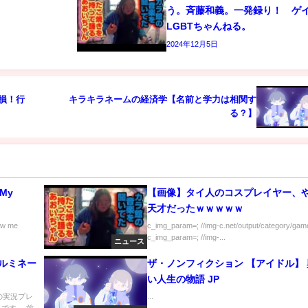
う。斉藤和義。一発録り！ 
LGBTちゃんねる。
2024年12月5日
ゃ損！行
キラキラネームの経済学【名前と学力は相関す
る？】
(My
【画像】タイ人のコスプレイヤー、
天才だったｗｗｗｗｗ
low me
c_img_param=; //img-c.net/output/category/game
c_img_param=; //img-...
ニュース
イルミネー
ザ・ノンフィクション 【アイドル】
い人生の物語 JP
 』の実況プレ
...