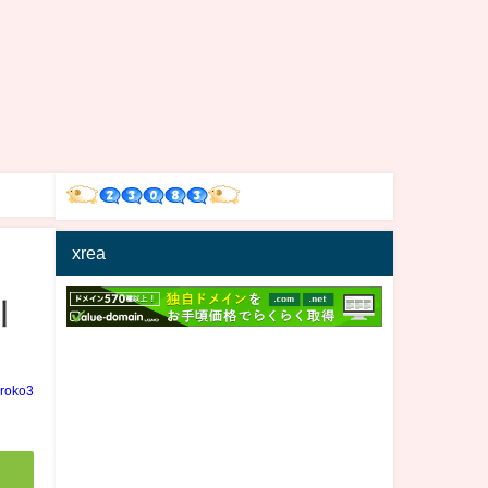
xrea
引
iroko3