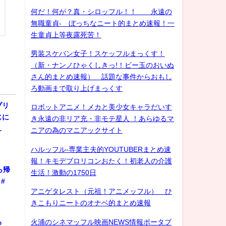
何だ！何が？真・シロッフル！！ 永遠の
無職童貞- ぼっちなニート的まとめ速報！一
生童貞上等夜露死苦！
男装スケバン女子！スケッフルまっくす！
（新・ナンノひゃくしきっ!！ビー玉のおいぬ
さん的まとめ速報） 話題な事件からおもし
ろ動画まで取り上げまっくす
プリ
ロボットアニメ！メカと美少女キャラだいす
じに
き永遠の非リア充・非モテ星人 ！あらゆるマ
…
ニアの為のマニアックサイト
ハルッフル-専業主夫的YOUTUBERまとめ速
報！キモデブロリコンおたく！初老人の介護
ら帰
生活！激動の1750日
#
アニゲタレスト（元祖！アニメッフル） ひ
きこもりニートのオナベ的まとめ速報
ろ
火浦のシネマッフル映画NEWS情報ポータブ