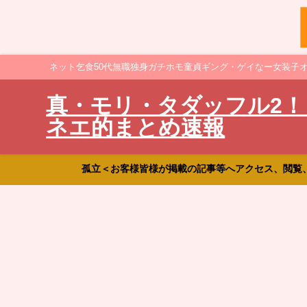
ネット乞食50代無職独身ガチホモ童貞ギング・ゲイなー女装子
真・モリ・タダッフル2！
ネエ的まとめ速報
孤立＜お客様皆様が掲載の記事等へアクセス、閲覧