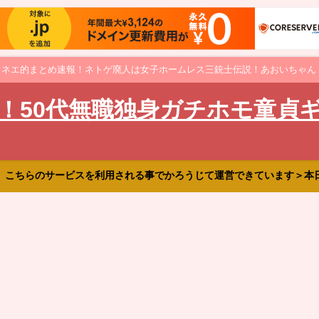
オネエ的まとめ速報！ネトゲ廃人は女子ホームレス三銃士伝説！あおいちゃん
！50代無職独身ガチホモ童貞
、こちらのサービスを利用される事でかろうじて運営できています＞本