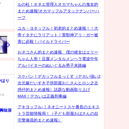
ゲイ
ルの杜！オネエ管理人オカマちゃんの鬼女的
まとめ速報!オカマッフルアタックナンバーハ
ーフ
ユカ・ヨネッフル！初老的まとめ速報！！大
帝イタチにラリアット！害獣神アリ・ガー被
害に必殺！パイルドライバー
おネコさん的まとめ速報 僕の彼女はエリー
ちゃん人形！豆腐メンタルメンヘラ電波中年
アルバイターのぬいぐるみ男子末路編
スケバン！デカッフルまっくす（デカい強い2
やはり
次元嫁だいすき子供部屋おじさんヒロシ之古
惑仔的まとめ速報）話題な動画取り上げ
.js
MAX！デカいは正義刑事編
アキヨッフル-！ネオニートスケ番長のエキス
 興味深
トラ芸能情報局！（子ども部屋おばさんの自
宅警備員的まとめ速報）