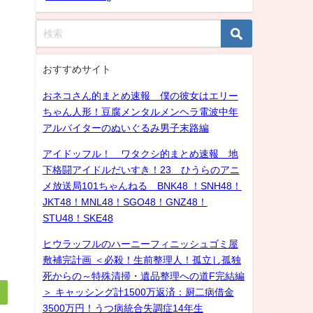
おすすめサイト
おネコさん的まとめ速報 僕の彼女はエリー
ちゃん人形！豆腐メンタルメンヘラ電波中年
アルバイターのぬいぐるみ男子末路編
アイドッフル！ ワタクシ的まとめ速報 地
下格闘アイドルだいすき！23 ひうらのアニ
メ放送局101ちゃんねる BNK48 ！SNH48！
JKT48！MNL48！SGO48！GNZ48！
STU48！SKE48
ヒウラッフルのハーニーフィニッシュゴミ屋
敷補完計画 ＜必殺！生前整理人！孤立し孤独
死からの～特殊清掃・遺品整理への道F完結編
＞ キャッシング計1500万返済：厨二病借金
3500万円！うつ病統合失調症14年生