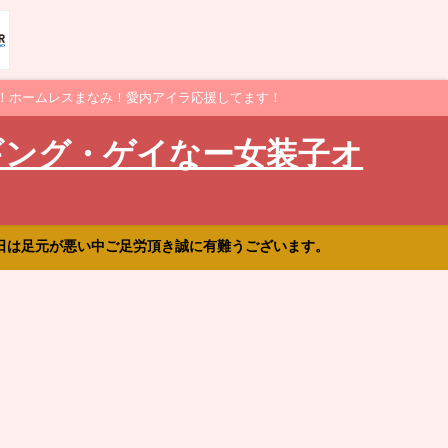
！ホームレスまなみ！愛内アイラ応援してます！
ギング・ゲイなー女装子オ
日は足元が悪い中ご足労頂き誠に有難うございます。