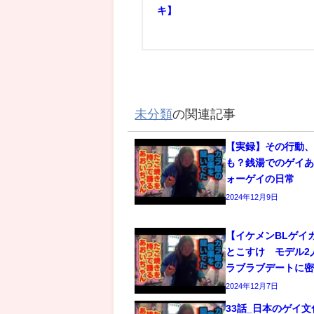
キ】
未分類
の関連記事
【実録】その行動
も？銭湯でのゲイあ
ォーゲイの日常
2024年12月9日
【イケメンBLゲイ
とこすけ モデル2
ラブラブデートに
2024年12月7日
33話_日本のゲイ