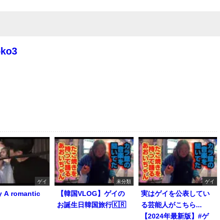
oko3
ゲイ
未分類
ゲイ
y A romantic
【韓国VLOG】ゲイの
実はゲイを公表してい
お誕生日韓国旅行🇰🇷
る芸能人がこちら...
【2024年最新版】#ゲ