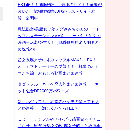
HKT46！！9期研究生、最後のサイト！全米が
泣いた！認知症鬱病60代のラストサイト絶
賛！公開中
魔法熟女/美魔女ッ娘メグみみちゃんのニート
ッフルステーションMAX！ ニート仙人仙女の
映画三昧老後生活！（無職孤独居老人的まと
め速報Z)]
乙女系腐男子のオカマッフルMAX2- FX！
オ・カマトレーダーの逆襲！！ 極道のオカ
マたち編（おもしろ動画まとめ速報）
タダッフル！ネトゲ廃人的まとめ速報！！ネ
ット乞食DE2000万パワーズ！
新・ハゲッフル！哀愁のハゲ男の髪ってるま
とめ速報！！激しくハゲっTEL？
こじ！コジッフル@！-レズっ娘百合ネエ！こ
じらせ！50独身処女のBL腐女子的まとめ速報-