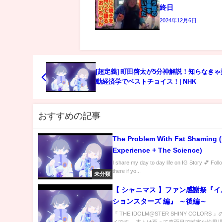
終日
2024年12月6日
[超定義] 町田啓太が5分神解説！知らなき
動経済学でベストチョイス！| NHK
おすすめの記事
The Problem With Fat Shaming 
Experience + The Science)
I share my day to day life on IG Story 💕 Fol
there if yo...
未分類
【 シャニマス 】ファン感謝祭『
ションスターズ 編』 ～後編～
『 THE IDOLM@STER SHINY COLORS