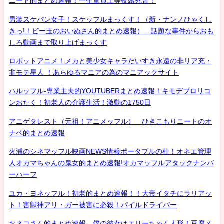
ニート的まとめ速報！一生童貞上等夜露死苦！
男装スケバン女子！スケッフルまっくす！（新・ナンノひゃくし
きっ!！ビー玉のおいぬさん的まとめ速報） 話題な事件からおも
しろ動画まで取り上げまっくす
ロボットアニメ！メカと美少女キャラだいすき永遠の非リア充・
非モテ星人 ！あらゆるマニアの為のマニアックサイト
ハルッフル-専業主夫的YOUTUBERまとめ速報！キモデブロリコ
ンおたく！初老人の介護生活！激動の1750日
アニゲタレスト（元祖！アニメッフル） ひきこもりニートのオ
ナベ的まとめ速報
火浦のシネマッフル映画NEWS情報ポータブルの杜！オネエ管理
人オカマちゃんの鬼女的まとめ速報!オカマッフルアタックナンバ
ーハーフ
ユカ・ヨネッフル！初老的まとめ速報！！大帝イタチにラリアッ
ト！害獣神アリ・ガー被害に必殺！パイルドライバー
おネコさん的まとめ速報 僕の彼女はエリーちゃん人形！豆腐メ