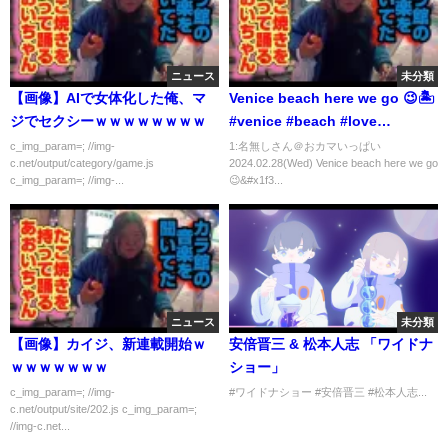
ニュース
未分類
【画像】AIで女体化した俺、マ
Venice beach here we go 😉🏝️
ジでセクシーｗｗｗｗｗｗｗｗ
#venice #beach #love
#wonderful #gay
c_img_param=; //img-
1:名無しさん＠おカマいっぱい
c.net/output/category/game.js
2024.02.28(Wed) Venice beach here we go
c_img_param=; //img-...
😉&#x1f3...
ニュース
未分類
【画像】カイジ、新連載開始ｗ
安倍晋三 & 松本人志 「ワイドナ
ｗｗｗｗｗｗｗ
ショー」
c_img_param=; //img-
#ワイドナショー #安倍晋三 #松本人志...
c.net/output/site/202.js c_img_param=;
//img-c.net...