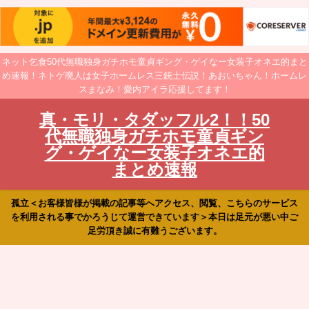
ネット乞食50代無職独身ガチホモ童貞ギング・ゲイなー女装子オネエ的まと
め速報！ネトゲ廃人は女子ホームレス三銃士伝説！あおいちゃん！ホームレ
スまなみ！愛内アイラ応援してます！
真・モリ・タダッフル2！！50
代無職独身ガチホモ童貞ギン
グ・ゲイなー女装子オネエ的
まとめ速報
孤立＜お客様皆様が掲載の記事等へアクセス、閲覧、こちらのサービス
を利用される事でかろうじて運営できています＞本日は足元が悪い中ご
足労頂き誠に有難うございます。