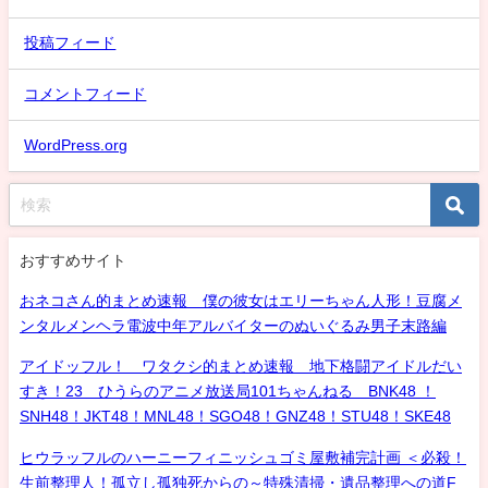
投稿フィード
コメントフィード
WordPress.org
おすすめサイト
おネコさん的まとめ速報 僕の彼女はエリーちゃん人形！豆腐メ
ンタルメンヘラ電波中年アルバイターのぬいぐるみ男子末路編
アイドッフル！ ワタクシ的まとめ速報 地下格闘アイドルだい
すき！23 ひうらのアニメ放送局101ちゃんねる BNK48 ！
SNH48！JKT48！MNL48！SGO48！GNZ48！STU48！SKE48
ヒウラッフルのハーニーフィニッシュゴミ屋敷補完計画 ＜必殺！
生前整理人！孤立し孤独死からの～特殊清掃・遺品整理への道F