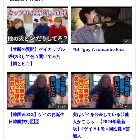
ゲイ
ゲイ
【禁断の質問】ゲイカップル
#bl #gay A romantic kiss
呼び出して色々聞いてみた
【雨とヒキ】
未分類
ゲイ
【韓国VLOG】ゲイのお誕生
実はゲイを公表している芸能
日韓国旅行🇰🇷
人がこちら...【2024年最新
版】#ゲイ #ホモ #同性愛 #芸
能人