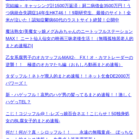
完結編＞ キャッシング計1500万返済：厨二病借金3500万円！う
つ病統合失調症14年生HKT46！！9期研究生、最後のサイト！全
米が泣いた！認知症鬱病60代のラストサイト絶賛！公開中
魔法熟女/美魔女ッ娘メグみみちゃんのニートッフルステーション
MAX！ ニート仙人仙女の映画三昧老後生活！（無職孤独居老人的
まとめ速報Z)]
乙女系腐男子のオカマッフルMAX2- FX！オ・カマトレーダーの
逆襲！！ 極道のオカマたち編（おもしろ動画まとめ速報）
タダッフル！ネトゲ廃人的まとめ速報！！ネット乞食DE2000万
パワーズ！
新・ハゲッフル！哀愁のハゲ男の髪ってるまとめ速報！！激しく
ハゲっTEL？
こじ！コジッフル@！-レズっ娘百合ネエ！こじらせ！50独身処
女のBL腐女子的まとめ速報-
何だ！何が？真・シロッフル！！ 永遠の無職童貞- ぼっちな