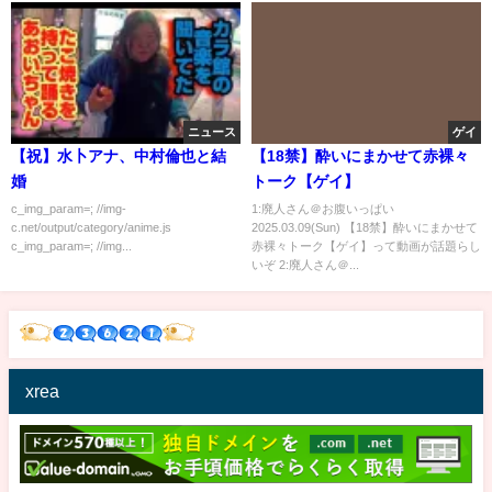
ニュース
ゲイ
【祝】水卜アナ、中村倫也と結
【18禁】酔いにまかせて赤裸々
婚
トーク【ゲイ】
c_img_param=; //img-
1:廃人さん＠お腹いっぱい
c.net/output/category/anime.js
2025.03.09(Sun) 【18禁】酔いにまかせて
c_img_param=; //img...
赤裸々トーク【ゲイ】って動画が話題らし
いぞ 2:廃人さん＠...
xrea