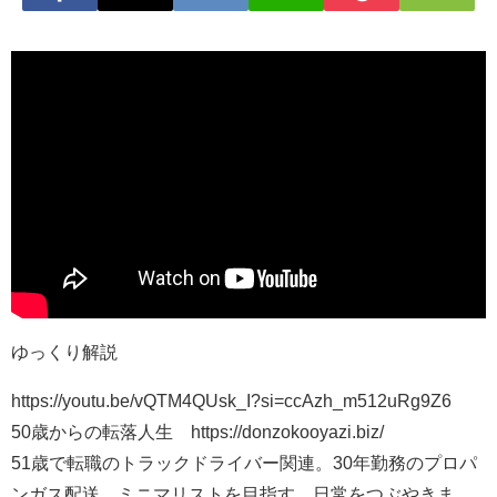
ゆっくり解説
https://youtu.be/vQTM4QUsk_I?si=ccAzh_m512uRg9Z6
50歳からの転落人生 https://donzokooyazi.biz/
51歳で転職のトラックドライバー関連。30年勤務のプロパ
ンガス配送。ミニマリストを目指す。日常をつぶやきま