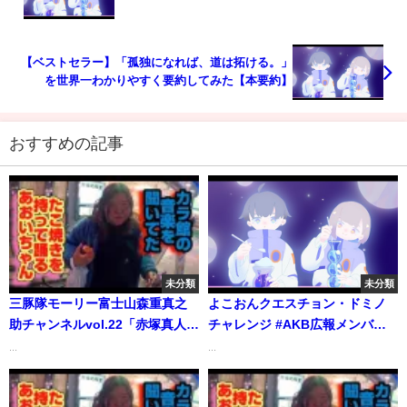
【ベストセラー】「孤独になれば、道は拓ける。」
を世界一わかりやすく要約してみた【本要約】
おすすめの記事
未分類
未分類
三豚隊モーリー富士山森重真之
よこおんクエスチョン・ドミノ
助チャンネルvol.22「赤塚真人観
チャレンジ #AKB広報メンバー
光農園」
山根涼羽 #横山由依 #向井地美音
...
...