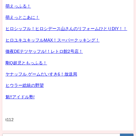
萌えっふる！
萌えっとこあに！
ヒロシッフル！ヒロシデース山さんのリフォームひとりDIY！！
ヒロユキユキッフルMAX！スーパークッキング！
徹夜DEテツヤッフル!！レトロ館2号店！
剛Q超児ともっふる！
ヤナッフル ゲームだいすき6！放送局
ヒウラー総統の野望
魁!!アイドル塾!
t112