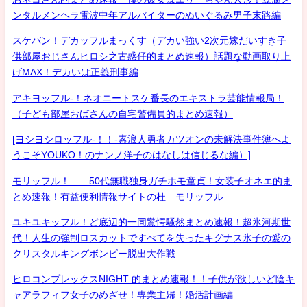
ンタルメンヘラ電波中年アルバイターのぬいぐるみ男子末路編
スケバン！デカッフルまっくす（デカい強い2次元嫁だいすき子
供部屋おじさんヒロシ之古惑仔的まとめ速報）話題な動画取り上
げMAX！デカいは正義刑事編
アキヨッフル-！ネオニートスケ番長のエキストラ芸能情報局！
（子ども部屋おばさんの自宅警備員的まとめ速報）
[ヨシヨシロッフル-！！-素浪人勇者カツオンの未解決事件簿へよ
うこそYOUKO！のナンノ洋子のはなしは信じるな編）]
モリッフル！ 50代無職独身ガチホモ童貞！女装子オネエ的ま
とめ速報！有益便利情報サイトの杜 モリッフル
ユキユキッフル！ど底辺的一同驚愕騒然まとめ速報！超氷河期世
代！人生の強制ロスカットですべてを失ったキグナス氷子の愛の
クリスタルキングボンビー脱出大作戦
ヒロコンプレックスNIGHT 的まとめ速報！！子供が欲しいど陰キ
ャアラフィフ女子のめざせ！専業主婦！婚活計画編