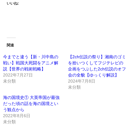
いいね:
関連
今までと違う【新・川中島の
【2ch伝説の祭り】湘南のゴミ
戦い】戦国大死闘をアニメ解
を拾いつくしてフジテレビの
説【世界の戦術戦略】
企画をつぶした2ch伝説のオフ
2022年7月27日
会の全貌【ゆっくり解説】
未分類
2024年7月8日
未分類
海の国境史① 大英帝国が最強
だった頃の話を海の国境とい
う観点から
2022年8月6日
未分類