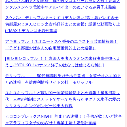
おネコさん的まとめ速報 僕の彼女はエリーちゃん人形！豆腐メ
ンタルメンヘラ電波中年アルバイターのぬいぐるみ男子末路編
スケバン！デカッフルまっくす（デカい強い2次元嫁だいすき子
供部屋おじさんヒロシ之古惑仔的まとめ速報）話題な動画取り上
げMAX！デカいは正義刑事編
アキヨッフル-！ネオニートスケ番長のエキストラ芸能情報局！
（子ども部屋おばさんの自宅警備員的まとめ速報）
[ヨシヨシロッフル-！！-素浪人勇者カツオンの未解決事件簿へよ
うこそYOUKO！のナンノ洋子のはなしは信じるな編）]
モリッフル！ 50代無職独身ガチホモ童貞！女装子オネエ的ま
とめ速報！有益便利情報サイトの杜 モリッフル
ユキユキッフル！ど底辺的一同驚愕騒然まとめ速報！超氷河期世
代！人生の強制ロスカットですべてを失ったキグナス氷子の愛の
クリスタルキングボンビー脱出大作戦
ヒロコンプレックスNIGHT 的まとめ速報！！子供が欲しいど陰キ
ャアラフィフ女子のめざせ！専業主婦！婚活計画編