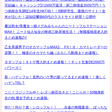
完結編＞ キャッシング計1500万返済：厨二病借金3500万円！う
つ病統合失調症14年生HKT46！！9期研究生、最後のサイト！全
米が泣いた！認知症鬱病60代のラストサイト絶賛！公開中
魔法熟女/美魔女ッ娘メグみみちゃんのニートッフルステーション
MAX！ ニート仙人仙女の映画三昧老後生活！（無職孤独居老人的
まとめ速報Z)]
乙女系腐男子のオカマッフルMAX2- FX！オ・カマトレーダーの
逆襲！！ 極道のオカマたち編（おもしろ動画まとめ速報）
タダッフル！ネトゲ廃人的まとめ速報！！ネット乞食DE2000万
パワーズ！
新・ハゲッフル！哀愁のハゲ男の髪ってるまとめ速報！！激しく
ハゲっTEL？
こじ！コジッフル@！-レズっ娘百合ネエ！こじらせ！50独身処
女のBL腐女子的まとめ速報-
何だ！何が？真・シロッフル！！ 永遠の無職童貞- ぼっちな