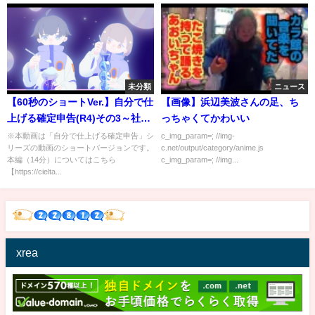
未分類
ニュース
【60秒のショートVer.】自分で仕
【画像】浜辺美波さんの足、ち
上げる確定申告(R4)その3～社会
っちゃくてかわいい
保険料控除
※本動画は「自分で仕上げる確定申告」シ
c_img_param=; //img-
リーズの動画のショートバージョンです。
c.net/output/category/anime.js
本編（14分）についてはこちら
c_img_param=; //img...
【https://cielta...
xrea