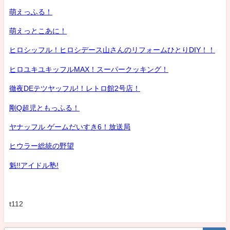
萌えっふる！
萌えっとこあに！
ヒロシッフル！ヒロシデース山さんのリフォームひとりDIY！！
ヒロユキユキッフルMAX！スーパークッキング！
徹夜DEテツヤッフル!！レトロ館2号店！
剛Q超児ともっふる！
ヤナッフル ゲームだいすき6！放送局
ヒウラー総統の野望
魁!!アイドル塾!
t112