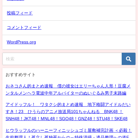
投稿フィード
コメントフィード
WordPress.org
おすすめサイト
おネコさん的まとめ速報 僕の彼女はエリーちゃん人形！豆腐メ
ンタルメンヘラ電波中年アルバイターのぬいぐるみ男子末路編
アイドッフル！ ワタクシ的まとめ速報 地下格闘アイドルだい
すき！23 ひうらのアニメ放送局101ちゃんねる BNK48 ！
SNH48！JKT48！MNL48！SGO48！GNZ48！STU48！SKE48
ヒウラッフルのハーニーフィニッシュゴミ屋敷補完計画 ＜必殺！
生前整理人！孤立し孤独死からの～特殊清掃・遺品整理への道F