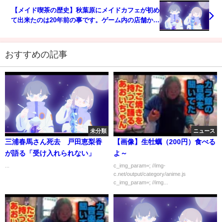
【メイド喫茶の歴史】秋葉原にメイドカフェが初め
て出来たのは20年前の事です。ゲーム内の店舗から
コスプレ喫茶を経て誕生したメイド喫茶はどのよう
に育まれてきたのでしょうか。メイドカフェの歴史
を解説します。
おすすめの記事
未分類
ニュース
三浦春馬さん死去 戸田恵梨香
【画像】生牡蠣（200円）食べる
が語る「受け入れられない」
よ～
...
c_img_param=; //img-
c.net/output/category/anime.js
c_img_param=; //img...