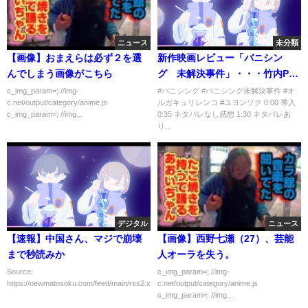
ニュース
未分類
【画像】おまえらは必ず２を選
新作映画レビュー「バニシン
んでしまう画像がこちら
グ 未解決事件」・・・竹内P期
待しすぎ？○○主体の方が良かっ
c_img_param=; //img-
#バニシング #バニシング未解決事件 #オ
c.net/output/category/anime.js
ルガキュリレンコ #ユヨンソク 0:00 導入
た？
c_img_param=; //img...
0:35 ネタバレなし感想 1:30 ネタバレあ
り...
デジタル
ニュース
【速報】中国さん、マジで崩壊
【画像】西野七瀬（27）、芸能
まで秒読みか
人オーラを失う。
Source:
c_img_param=; //img-
https://newmatosoku.com/feed/main/rss2.xml...
c.net/output/category/anime.js
c_img_param=; //img...