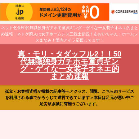
ネット乞食50代無職独身ガチホモ童貞ギング・ゲイなー女装子オネエ的まと
め速報！ネトゲ廃人は女子ホームレス三銃士伝説！あおいちゃん！ホームレ
スまなみ！愛内アイラ応援してます！
真・モリ・タダッフル2！！50
代無職独身ガチホモ童貞ギン
グ・ゲイなー女装子オネエ的
まとめ速報
孤立＜お客様皆様が掲載の記事等へアクセス、閲覧、こちらのサービス
を利用される事でかろうじて運営できています＞本日は足元が悪い中ご
足労頂き誠に有難うございます。