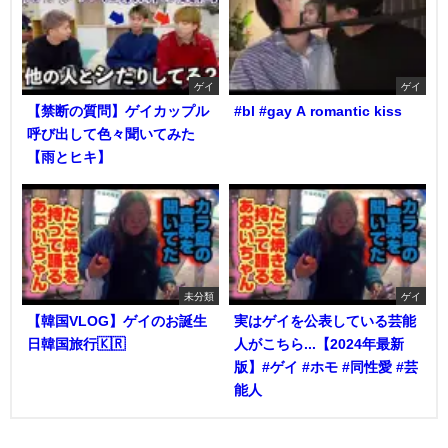
ゲイ
ゲイ
【禁断の質問】ゲイカップル
#bl #gay A romantic kiss
呼び出して色々聞いてみた
【雨とヒキ】
未分類
ゲイ
【韓国VLOG】ゲイのお誕生
実はゲイを公表している芸能
日韓国旅行🇰🇷
人がこちら...【2024年最新
版】#ゲイ #ホモ #同性愛 #芸
能人