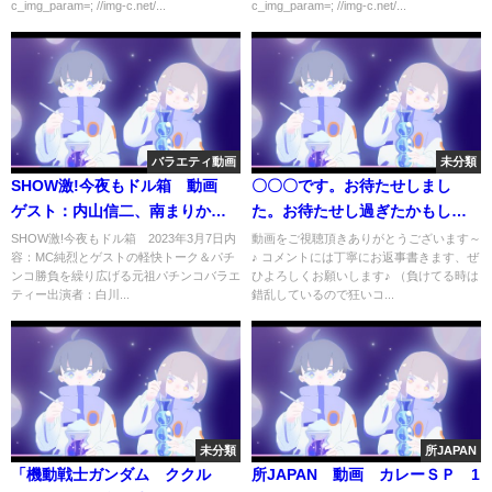
c_img_param=; //img-c.net/...
c_img_param=; //img-c.net/...
バラエティ動画
未分類
SHОW激!今夜もドル箱 動画
〇〇〇です。お待たせしまし
ゲスト：内山信二、南まりか 3
た。お待たせし過ぎたかもしれ
月7日
ません。まさか…遂に…こんな
SHОW激!今夜もドル箱 2023年3月7日内
動画をご視聴頂きありがとうございます～
容：MC純烈とゲストの軽快トーク＆パチ
♪ コメントには丁寧にお返事書きます、ぜ
日が来るなんて…
ンコ勝負を繰り広げる元祖パチンコバラエ
ひよろしくお願いします♪ （負けてる時は
ティー出演者：白川...
錯乱しているので狂いコ...
未分類
所JAPAN
「機動戦士ガンダム ククル
所JAPAN 動画 カレーＳＰ 1