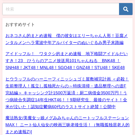
おすすめサイト
おネコさん的まとめ速報 僕の彼女はエリーちゃん人形！豆腐メ
ンタルメンヘラ電波中年アルバイターのぬいぐるみ男子末路編
アイドッフル！ ワタクシ的まとめ速報 地下格闘アイドルだい
すき！23 ひうらのアニメ放送局101ちゃんねる BNK48 ！
SNH48！JKT48！MNL48！SGO48！GNZ48！STU48！SKE48
ヒウラッフルのハーニーフィニッシュゴミ屋敷補完計画 ＜必殺！
生前整理人！孤立し孤独死からの～特殊清掃・遺品整理への道F
完結編＞ キャッシング計1500万返済：厨二病借金3500万円！う
つ病統合失調症14年生HKT46！！9期研究生、最後のサイト！全
米が泣いた！認知症鬱病60代のラストサイト絶賛！公開中
魔法熟女/美魔女ッ娘メグみみちゃんのニートッフルステーション
MAX！ ニート仙人仙女の映画三昧老後生活！（無職孤独居老人的
まとめ速報Z)]