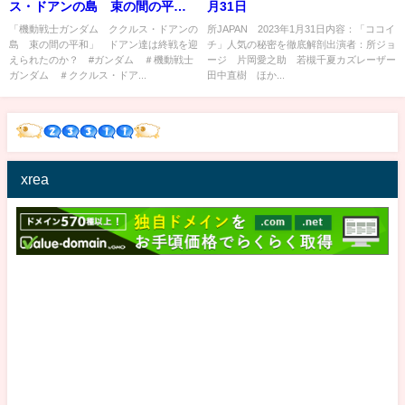
ス・ドアンの島 束の間の平
月31日
和」 ドアン達は終戦を迎えら
「機動戦士ガンダム ククルス・ドアンの
所JAPAN 2023年1月31日内容：「ココイ
島 束の間の平和」 ドアン達は終戦を迎
チ」人気の秘密を徹底解剖出演者：所ジョ
れたのか？ #ガンダム ＃機動
えられたのか？ #ガンダム ＃機動戦士
ージ 片岡愛之助 若槻千夏カズレーザー
戦士ガンダム ＃ククルス・ド
ガンダム ＃ククルス・ドア...
田中直樹 ほか...
アン
xrea