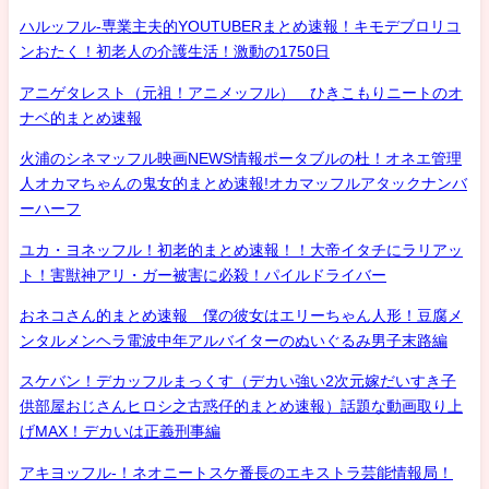
ハルッフル-専業主夫的YOUTUBERまとめ速報！キモデブロリコ
ンおたく！初老人の介護生活！激動の1750日
アニゲタレスト（元祖！アニメッフル） ひきこもりニートのオ
ナベ的まとめ速報
火浦のシネマッフル映画NEWS情報ポータブルの杜！オネエ管理
人オカマちゃんの鬼女的まとめ速報!オカマッフルアタックナンバ
ーハーフ
ユカ・ヨネッフル！初老的まとめ速報！！大帝イタチにラリアッ
ト！害獣神アリ・ガー被害に必殺！パイルドライバー
おネコさん的まとめ速報 僕の彼女はエリーちゃん人形！豆腐メ
ンタルメンヘラ電波中年アルバイターのぬいぐるみ男子末路編
スケバン！デカッフルまっくす（デカい強い2次元嫁だいすき子
供部屋おじさんヒロシ之古惑仔的まとめ速報）話題な動画取り上
げMAX！デカいは正義刑事編
アキヨッフル-！ネオニートスケ番長のエキストラ芸能情報局！