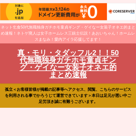
ネット乞食50代無職独身ガチホモ童貞ギング・ゲイなー女装子オネエ的まと
め速報！ネトゲ廃人は女子ホームレス三銃士伝説！あおいちゃん！ホームレ
スまなみ！愛内アイラ応援してます！
真・モリ・タダッフル2！！50
代無職独身ガチホモ童貞ギン
グ・ゲイなー女装子オネエ的
まとめ速報
孤立＜お客様皆様が掲載の記事等へアクセス、閲覧、こちらのサービス
を利用される事でかろうじて運営できています＞本日は足元が悪い中ご
足労頂き誠に有難うございます。