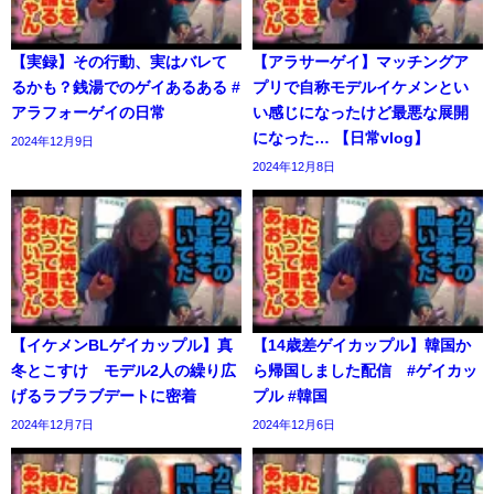
【実録】その行動、実はバレて
【アラサーゲイ】マッチングア
るかも？銭湯でのゲイあるある #
プリで自称モデルイケメンとい
アラフォーゲイの日常
い感じになったけど最悪な展開
になった… 【日常vlog】
2024年12月9日
2024年12月8日
【イケメンBLゲイカップル】真
【14歳差ゲイカップル】韓国か
冬とこすけ モデル2人の繰り広
ら帰国しました配信 #ゲイカッ
げるラブラブデートに密着
プル #韓国
2024年12月7日
2024年12月6日