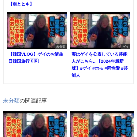
【雨とヒキ】
未分類
ゲイ
【韓国VLOG】ゲイのお誕生
実はゲイを公表している芸能
日韓国旅行🇰🇷
人がこちら...【2024年最新
版】#ゲイ #ホモ #同性愛 #芸
能人
未分類
の関連記事