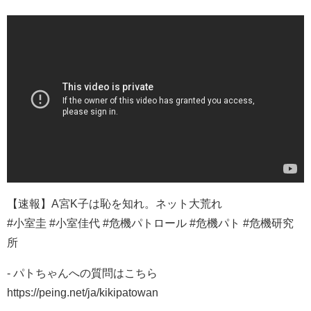
【速報】A宮K子は恥を知れ。ネット大荒れ
#小室圭 #小室佳代 #危機パトロール #危機パト #危機研究
所
- パトちゃんへの質問はこちら
https://peing.net/ja/kikipatowan