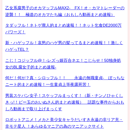
乙女系腐男子のオカマッフルMAX2- FX！オ・カマトレーダーの
逆襲！！ 極道のオカマたち編（おもしろ動画まとめ速報）
タダッフル！ネトゲ廃人的まとめ速報！！ネット乞食DE2000万
パワーズ！
新・ハゲッフル！哀愁のハゲ男の髪ってるまとめ速報！！激しく
ハゲっTEL？
こじ！コジッフル@！-レズっ娘百合ネエ！こじらせ！50独身処
女のBL腐女子的まとめ速報-
何だ！何が？真・シロッフル！！ 永遠の無職童貞- ぼっちな
ニート的まとめ速報！一生童貞上等夜露死苦！
男装スケバン女子！スケッフルまっくす！（新・ナンノひゃくし
きっ!！ビー玉のおいぬさん的まとめ速報） 話題な事件からおも
しろ動画まで取り上げまっくす
ロボットアニメ！メカと美少女キャラだいすき永遠の非リア充・
非モテ星人 ！あらゆるマニアの為のマニアックサイト