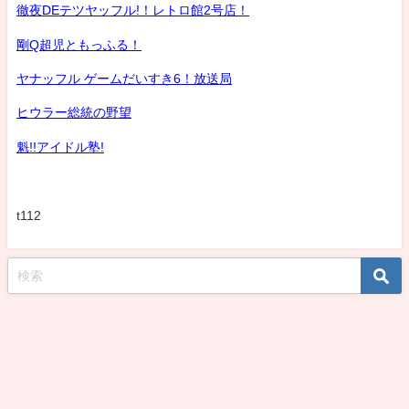
徹夜DEテツヤッフル!！レトロ館2号店！
剛Q超児ともっふる！
ヤナッフル ゲームだいすき6！放送局
ヒウラー総統の野望
魁!!アイドル塾!
t112