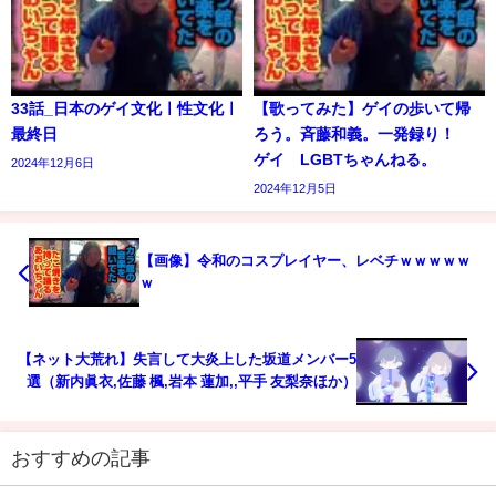
33話_日本のゲイ文化ㅣ性文化ㅣ
【歌ってみた】ゲイの歩いて帰
最終日
ろう。斉藤和義。一発録り！
ゲイ LGBTちゃんねる。
2024年12月6日
2024年12月5日
【画像】令和のコスプレイヤー、レベチｗｗｗｗｗ
ｗ
【ネット大荒れ】失言して大炎上した坂道メンバー5
選（新内眞衣,佐藤 楓,岩本 蓮加,,平手 友梨奈ほか）
おすすめの記事