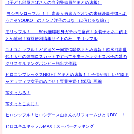
（子ども部屋おばさんの自宅警備員的まとめ速報）
[ヨシヨシロッフル-！！-素浪人勇者カツオンの未解決事件簿へよ
うこそYOUKO！のナンノ洋子のはなしは信じるな編）]
モリッフル！ 50代無職独身ガチホモ童貞！女装子オネエ的ま
とめ速報！有益便利情報サイトの杜 モリッフル
ユキユキッフル！ど底辺的一同驚愕騒然まとめ速報！超氷河期世
代！人生の強制ロスカットですべてを失ったキグナス氷子の愛の
クリスタルキングボンビー脱出大作戦
ヒロコンプレックスNIGHT 的まとめ速報！！子供が欲しいど陰キ
ャアラフィフ女子のめざせ！専業主婦！婚活計画編
萌えっふる！
萌えっとこあに！
ヒロシッフル！ヒロシデース山さんのリフォームひとりDIY！！
ヒロユキユキッフルMAX！スーパークッキング！