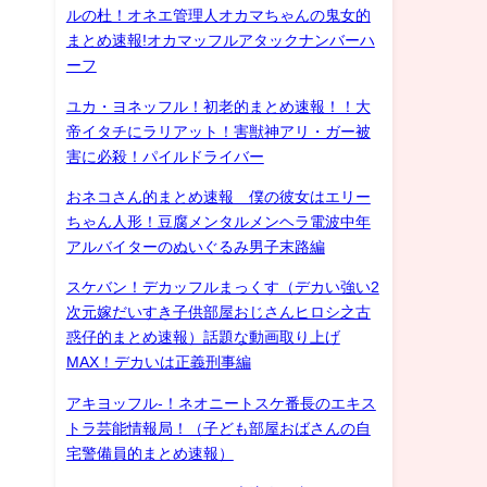
ルの杜！オネエ管理人オカマちゃんの鬼女的
まとめ速報!オカマッフルアタックナンバーハ
ーフ
ユカ・ヨネッフル！初老的まとめ速報！！大
帝イタチにラリアット！害獣神アリ・ガー被
害に必殺！パイルドライバー
おネコさん的まとめ速報 僕の彼女はエリー
ちゃん人形！豆腐メンタルメンヘラ電波中年
アルバイターのぬいぐるみ男子末路編
スケバン！デカッフルまっくす（デカい強い2
次元嫁だいすき子供部屋おじさんヒロシ之古
惑仔的まとめ速報）話題な動画取り上げ
MAX！デカいは正義刑事編
アキヨッフル-！ネオニートスケ番長のエキス
トラ芸能情報局！（子ども部屋おばさんの自
宅警備員的まとめ速報）