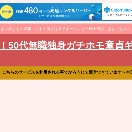
オネエ的まとめ速報！ネトゲ廃人は女子ホームレス三銃士伝説！あおいちゃん
！50代無職独身ガチホモ童貞
、こちらのサービスを利用される事でかろうじて運営できています＞本