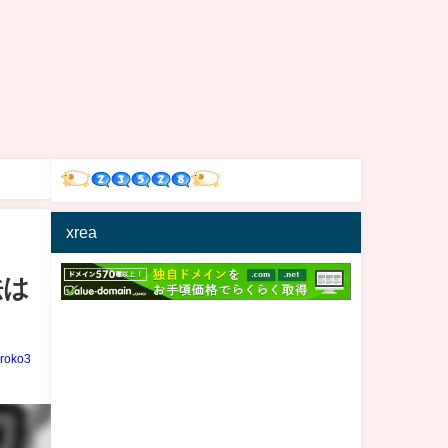
xrea
法は
iroko3