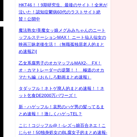
HKT46！！9期研究生、最後のサイト！全米が
泣いた！認知症鬱病60代のラストサイト絶
賛！公開中
魔法熟女/美魔女ッ娘メグみみちゃんのニート
ッフルステーションMAX！ ニート仙人仙女の
映画三昧老後生活！（無職孤独居老人的まと
め速報Z)]
乙女系腐男子のオカマッフルMAX2- FX！
オ・カマトレーダーの逆襲！！ 極道のオカ
マたち編（おもしろ動画まとめ速報）
タダッフル！ネトゲ廃人的まとめ速報！！ネ
ット乞食DE2000万パワーズ！
新・ハゲッフル！哀愁のハゲ男の髪ってるま
とめ速報！！激しくハゲっTEL？
こじ！コジッフル@！-レズっ娘百合ネエ！こ
じらせ！50独身処女のBL腐女子的まとめ速報-