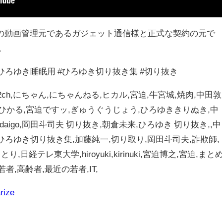
の動画管理元であるガジェット通信様と正式な契約の元で
。
#ひろゆき睡眠用 #ひろゆき切り抜き集 #切り抜き
ch,にちゃん,にちゃんねる,ヒカル,宮迫,牛宮城,焼肉,中田敦
レ,ひかる,宮迫ですッ,ぎゅうぐうじょう,ひろゆききりぬき,中
daigo,岡田斗司夫 切り抜き,朝倉未来,ひろゆき 切り抜き,,中
輔,ひろゆき切り抜き集,加藤純一,切り取り,岡田斗司夫,詐欺師,
日経テレ東大学,hiroyuki,kirinuki,宮迫博之,宮迫,まとめ
者,高齢者,最近の若者,IT,
rize