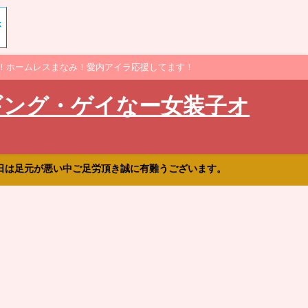
！ホームレスまなみ！愛内アイラ応援してます！
ギング・ゲイなー女装子オ
日は足元が悪い中ご足労頂き誠に有難うございます。