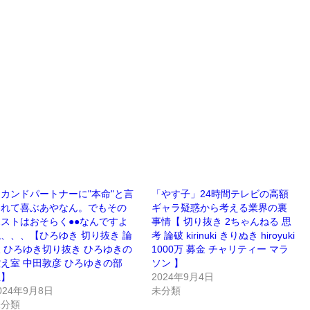
カンドパートナーに"本命"と言
「やす子」24時間テレビの高額
われて喜ぶあやなん。でもその
ギャラ疑惑から考える業界の裏
ストはおそらく●●なんですよ
事情【 切り抜き 2ちゃんねる 思
、、、【ひろゆき 切り抜き 論
考 論破 kirinuki きりぬき hiroyuki
 ひろゆき切り抜き ひろゆきの
1000万 募金 チャリティー マラ
え室 中田敦彦 ひろゆきの部
ソン 】
屋】
2024年9月4日
024年9月8日
未分類
未分類