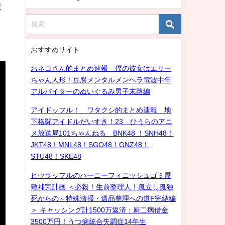
抜
おすすめサイト
おネコさん的まとめ速報 僕の彼女はエリー
ちゃん人形！豆腐メンタルメンヘラ電波中年
アルバイターのぬいぐるみ男子末路編
アイドッフル！ ワタクシ的まとめ速報 地
下格闘アイドルだいすき！23 ひうらのアニ
メ放送局101ちゃんねる BNK48 ！SNH48！
JKT48！MNL48！SGO48！GNZ48！
STU48！SKE48
ヒウラッフルのハーニーフィニッシュゴミ屋
敷補完計画 ＜必殺！生前整理人！孤立し孤独
死からの～特殊清掃・遺品整理への道F完結編
＞ キャッシング計1500万返済：厨二病借金
3500万円！うつ病統合失調症14年生