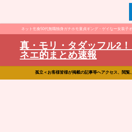
ネット乞食50代無職独身ガチホモ童貞ギング・ゲイなー女装子
真・モリ・タダッフル2！
ネエ的まとめ速報
孤立＜お客様皆様が掲載の記事等へアクセス、閲覧