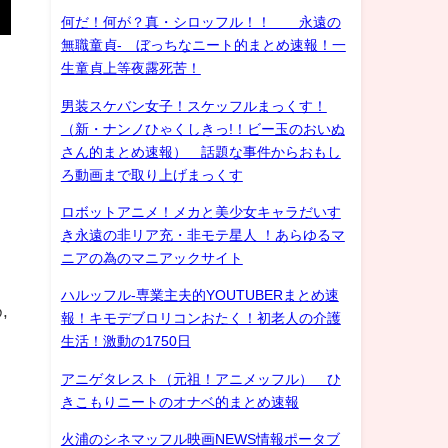
何だ！何が？真・シロッフル！！ 永遠の
無職童貞- ぼっちなニート的まとめ速報！一
生童貞上等夜露死苦！
男装スケバン女子！スケッフルまっくす！
（新・ナンノひゃくしきっ!！ビー玉のおいぬ
さん的まとめ速報） 話題な事件からおもし
ろ動画まで取り上げまっくす
ロボットアニメ！メカと美少女キャラだいす
き永遠の非リア充・非モテ星人 ！あらゆるマ
ニアの為のマニアックサイト
ハルッフル-専業主夫的YOUTUBERまとめ速
,
報！キモデブロリコンおたく！初老人の介護
生活！激動の1750日
アニゲタレスト（元祖！アニメッフル） ひ
きこもりニートのオナベ的まとめ速報
火浦のシネマッフル映画NEWS情報ポータブ