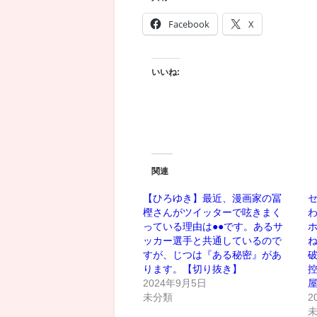
Facebook
X
いいね:
関連
【ひろゆき】最近、漫画家の冨
セ
樫さんがツイッターで呟きまく
っている理由は●●です。あるサ
ホ
ッカー選手と共通しているので
ね
すが、じつは『ある秘密』があ
破
ります。【切り抜き】
控
2024年9月5日
未分類
2