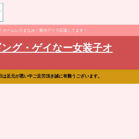
！ホームレスまなみ！愛内アイラ応援してます！
ギング・ゲイなー女装子オ
日は足元が悪い中ご足労頂き誠に有難うございます。