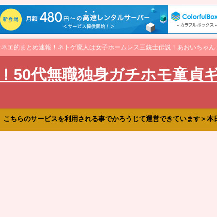
オネエ的まとめ速報！ネトゲ廃人は女子ホームレス三銃士伝説！あおいちゃん
！50代無職独身ガチホモ童貞
、こちらのサービスを利用される事でかろうじて運営できています＞本