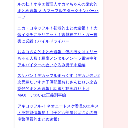
ルの杜！オネエ管理人オカマちゃんの鬼女的
まとめ速報!オカマッフルアタックナンバーハ
ーフ
ユカ・ヨネッフル！初老的まとめ速報！！大
帝イタチにラリアット！害獣神アリ・ガー被
害に必殺！パイルドライバー
おネコさん的まとめ速報 僕の彼女はエリー
ちゃん人形！豆腐メンタルメンヘラ電波中年
アルバイターのぬいぐるみ男子末路編
スケバン！デカッフルまっくす（デカい強い2
次元嫁だいすき子供部屋おじさんヒロシ之古
惑仔的まとめ速報）話題な動画取り上げ
MAX！デカいは正義刑事編
アキヨッフル-！ネオニートスケ番長のエキス
トラ芸能情報局！（子ども部屋おばさんの自
宅警備員的まとめ速報）