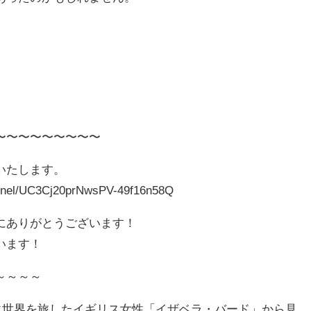
〜〜〜〜〜〜〜〜〜
いたします。
nnel/UC3Cj20prNwsPV-49f16n58Q
にありがとうございます！
います！
～～～～
紀に世界を旅したイギリス女性「イザベラ・バード」から見