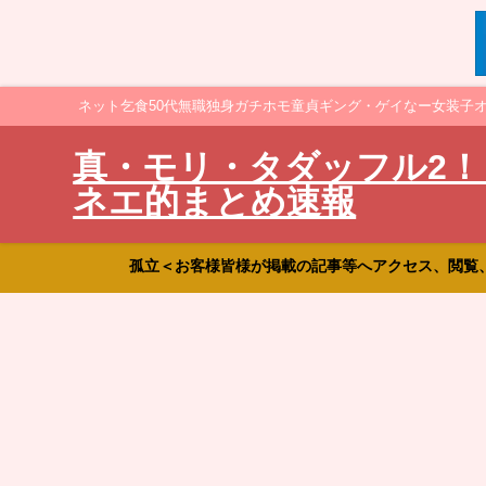
ネット乞食50代無職独身ガチホモ童貞ギング・ゲイなー女装子
真・モリ・タダッフル2！
ネエ的まとめ速報
孤立＜お客様皆様が掲載の記事等へアクセス、閲覧