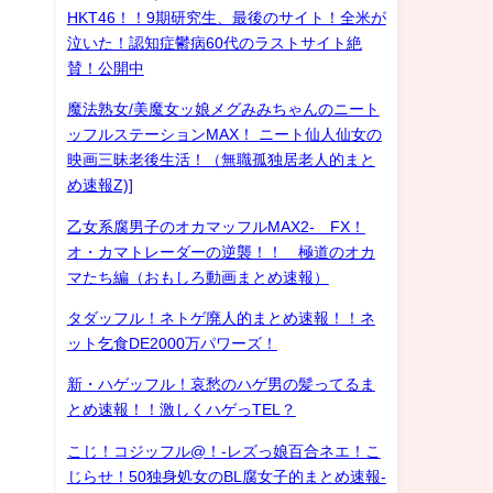
HKT46！！9期研究生、最後のサイト！全米が
泣いた！認知症鬱病60代のラストサイト絶
賛！公開中
魔法熟女/美魔女ッ娘メグみみちゃんのニート
ッフルステーションMAX！ ニート仙人仙女の
映画三昧老後生活！（無職孤独居老人的まと
め速報Z)]
乙女系腐男子のオカマッフルMAX2- FX！
オ・カマトレーダーの逆襲！！ 極道のオカ
マたち編（おもしろ動画まとめ速報）
タダッフル！ネトゲ廃人的まとめ速報！！ネ
ット乞食DE2000万パワーズ！
新・ハゲッフル！哀愁のハゲ男の髪ってるま
とめ速報！！激しくハゲっTEL？
こじ！コジッフル@！-レズっ娘百合ネエ！こ
じらせ！50独身処女のBL腐女子的まとめ速報-