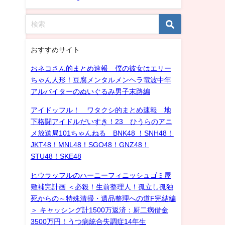
おすすめサイト
おネコさん的まとめ速報 僕の彼女はエリー
ちゃん人形！豆腐メンタルメンヘラ電波中年
アルバイターのぬいぐるみ男子末路編
アイドッフル！ ワタクシ的まとめ速報 地
下格闘アイドルだいすき！23 ひうらのアニ
メ放送局101ちゃんねる BNK48 ！SNH48！
JKT48！MNL48！SGO48！GNZ48！
STU48！SKE48
ヒウラッフルのハーニーフィニッシュゴミ屋
敷補完計画 ＜必殺！生前整理人！孤立し孤独
死からの～特殊清掃・遺品整理への道F完結編
＞ キャッシング計1500万返済：厨二病借金
3500万円！うつ病統合失調症14年生