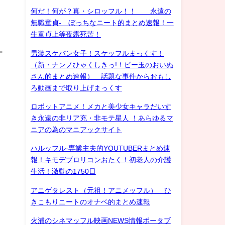
何だ！何が？真・シロッフル！！ 永遠の
無職童貞- ぼっちなニート的まとめ速報！一
生童貞上等夜露死苦！
ー
男装スケバン女子！スケッフルまっくす！
（新・ナンノひゃくしきっ!！ビー玉のおいぬ
さん的まとめ速報） 話題な事件からおもし
ろ動画まで取り上げまっくす
ロボットアニメ！メカと美少女キャラだいす
き永遠の非リア充・非モテ星人 ！あらゆるマ
ニアの為のマニアックサイト
ハルッフル-専業主夫的YOUTUBERまとめ速
報！キモデブロリコンおたく！初老人の介護
生活！激動の1750日
アニゲタレスト（元祖！アニメッフル） ひ
きこもりニートのオナベ的まとめ速報
火浦のシネマッフル映画NEWS情報ポータブ