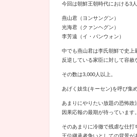
今回は朝鮮王朝時代における3
燕山君（ヨンサングン）
光海君（クァンヘグン）
李芳遠（イ・バンウォン）
中でも燕山君は李氏朝鮮で史上
反逆している家臣に対して容赦
その数は3,000人以上。
あげく妓生(キーセン)を呼び集
あまりにやりたい放題の恐怖政
因果応報の最期が待っています
そのあまりに冷徹で残虐な仕打
王位継承者争いとしての背景が