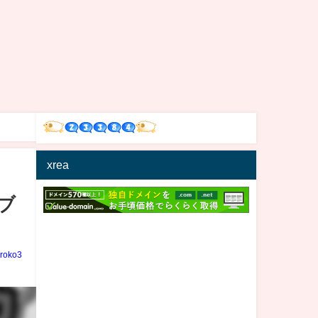
xrea
ブ
iroko3