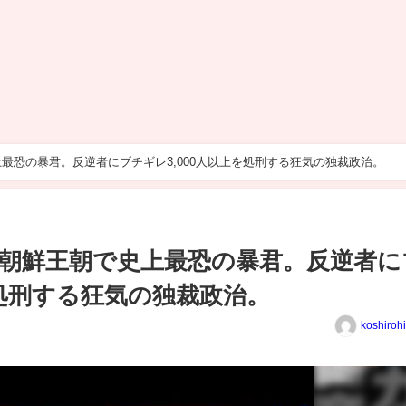
最恐の暴君。反逆者にブチギレ3,000人以上を処刑する狂気の独裁政治。
朝鮮王朝で史上最恐の暴君。反逆者に
を処刑する狂気の独裁政治。
koshiroh