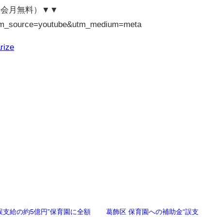
入会月無料）▼▼
p/?utm_source=youtube&utm_medium=meta
rize
誤支給の約5億円”保育園に全額
葛飾区 保育園への補助金“誤支