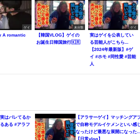
ゲイ
未分類
ゲイ
y A romantic
【韓国VLOG】ゲイの
実はゲイを公表してい
お誕生日韓国旅行🇰🇷
る芸能人がこちら...
【2024年最新版】#ゲ
イ #ホモ #同性愛 #芸能
人
、実はバレてるか
【アラサーゲイ】マッチングア
るある #アラフ
で自称モデルイケメンといい感
なったけど最悪な展開になった
【日常vlog】