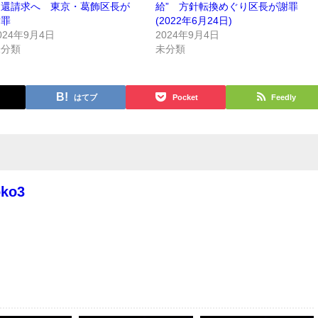
返還請求へ 東京・葛飾区長が
給” 方針転換めぐり区長が謝罪
謝罪
(2022年6月24日)
024年9月4日
2024年9月4日
未分類
未分類
はてブ
Pocket
Feedly
oko3