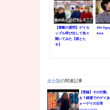
ゲイ
【禁断の質問】ゲイカ
#bl #ga
ップル呼び出して色々
kiss
聞いてみた【雨とヒ
キ】
未分類
の関連記事
【実録】その行動
も？銭湯でのゲイあ
ォーゲイの日常
2024年12月9日