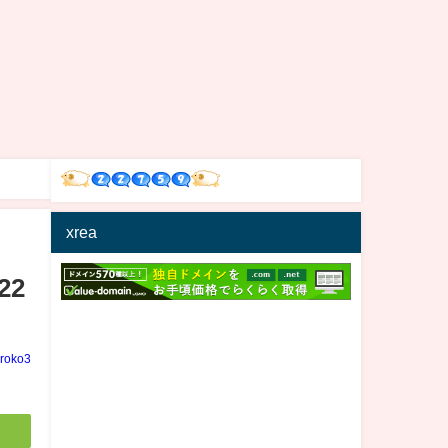
xrea
22
iroko3