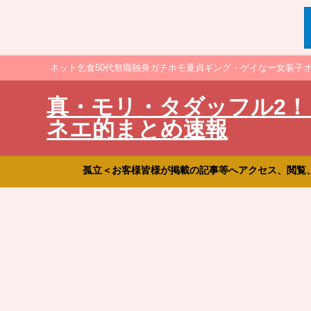
ネット乞食50代無職独身ガチホモ童貞ギング・ゲイなー女装子
真・モリ・タダッフル2！
ネエ的まとめ速報
孤立＜お客様皆様が掲載の記事等へアクセス、閲覧