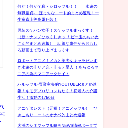
何だ！何が？真・シロッフル！！ 永遠の
無職童貞- ぼっちなニート的まとめ速報！一
生童貞上等夜露死苦！
男装スケバン女子！スケッフルまっくす！
（新・ナンノひゃくしきっ!！ビー玉のおいぬ
さん的まとめ速報） 話題な事件からおもし
ろ動画まで取り上げまっくす
ロボットアニメ！メカと美少女キャラだいす
き永遠の非リア充・非モテ星人 ！あらゆるマ
ニアの為のマニアックサイト
ハルッフル-専業主夫的YOUTUBERまとめ速
報！キモデブロリコンおたく！初老人の介護
生活！激動の1750日
プリ
アニゲタレスト（元祖！アニメッフル） ひ
じに
きこもりニートのオナベ的まとめ速報
…
火浦のシネマッフル映画NEWS情報ポータブ