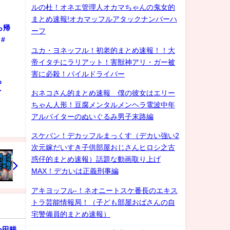
ルの杜！オネエ管理人オカマちゃんの鬼女的
まとめ速報!オカマッフルアタックナンバーハ
ら帰
ーフ
#
ユカ・ヨネッフル！初老的まとめ速報！！大
帝イタチにラリアット！害獣神アリ・ガー被
害に必殺！パイルドライバー
ろ
おネコさん的まとめ速報 僕の彼女はエリー
ゲイ
ちゃん人形！豆腐メンタルメンヘラ電波中年
アルバイターのぬいぐるみ男子末路編
スケバン！デカッフルまっくす（デカい強い2
次元嫁だいすき子供部屋おじさんヒロシ之古
惑仔的まとめ速報）話題な動画取り上げ
MAX！デカいは正義刑事編
アキヨッフル-！ネオニートスケ番長のエキス
トラ芸能情報局！（子ども部屋おばさんの自
宅警備員的まとめ速報）
今田耕