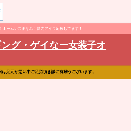
！ホームレスまなみ！愛内アイラ応援してます！
ギング・ゲイなー女装子オ
日は足元が悪い中ご足労頂き誠に有難うございます。