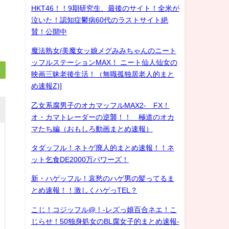
HKT46！！9期研究生、最後のサイト！全米が
泣いた！認知症鬱病60代のラストサイト絶
賛！公開中
魔法熟女/美魔女ッ娘メグみみちゃんのニート
ッフルステーションMAX！ ニート仙人仙女の
映画三昧老後生活！（無職孤独居老人的まと
め速報Z)]
乙女系腐男子のオカマッフルMAX2- FX！
オ・カマトレーダーの逆襲！！ 極道のオカ
マたち編（おもしろ動画まとめ速報）
タダッフル！ネトゲ廃人的まとめ速報！！ネ
ット乞食DE2000万パワーズ！
新・ハゲッフル！哀愁のハゲ男の髪ってるま
とめ速報！！激しくハゲっTEL？
こじ！コジッフル@！-レズっ娘百合ネエ！こ
じらせ！50独身処女のBL腐女子的まとめ速報-