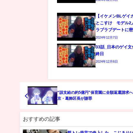
【イケメンBLゲイ
とこすけ モデル2
ラブラブデートに
2024年12月7日
33話_日本のゲイ
終日
2024年12月6日
“誤支給の約5億円”保育園に全額返還請求
京・葛飾区長が謝罪
おすすめの記事
筋トレ発言で炎上した、こじるり(