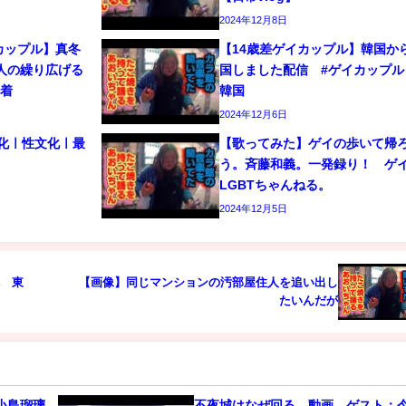
2024年12月8日
カップル】真冬
【14歳差ゲイカップル】韓国か
人の繰り広げる
国しました配信 #ゲイカップル 
密着
韓国
2024年12月6日
文化ㅣ性文化ㅣ最
【歌ってみた】ゲイの歩いて帰
う。斉藤和義。一発録り！ 
LGBTちゃんねる。
2024年12月5日
へ 東
【画像】同じマンションの汚部屋住人を追い出し
たいんだが
小島瑠璃
不夜城はなぜ回る 動画 ゲスト：