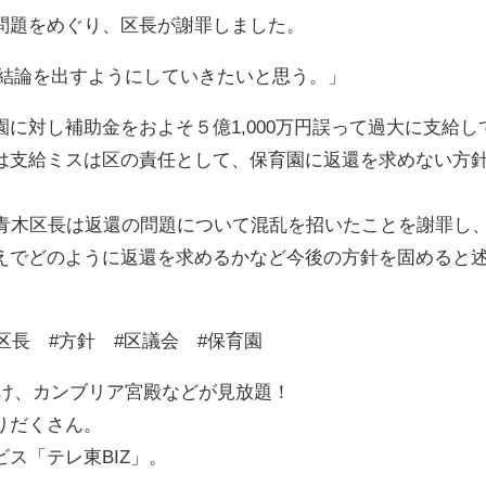
問題をめぐり、区長が謝罪しました。
く結論を出すようにしていきたいと思う。」
に対し補助金をおよそ５億1,000万円誤って過大に支給し
は支給ミスは区の責任として、保育園に返還を求めない方
で青木区長は返還の問題について混乱を招いたことを謝罪し
えでどのように返還を求めるかなど今後の方針を固めると
区長 #方針 #区議会 #保育園
明け、カンブリア宮殿などが見放題！
りだくさん。
ス「テレ東BIZ」。