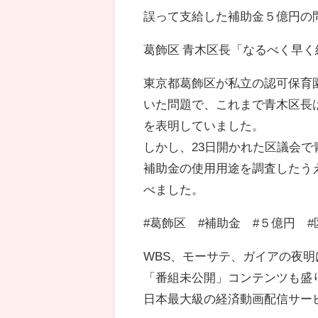
誤って支給した補助金５億円の
葛飾区 青木区長「なるべく早
東京都葛飾区が私立の認可保育園
いた問題で、これまで青木区長
を表明していました。
しかし、23日開かれた区議会
補助金の使用用途を調査したう
べました。
#葛飾区 #補助金 #５億円 #
WBS、モーサテ、ガイアの夜
「番組未公開」コンテンツも盛
日本最大級の経済動画配信サービ