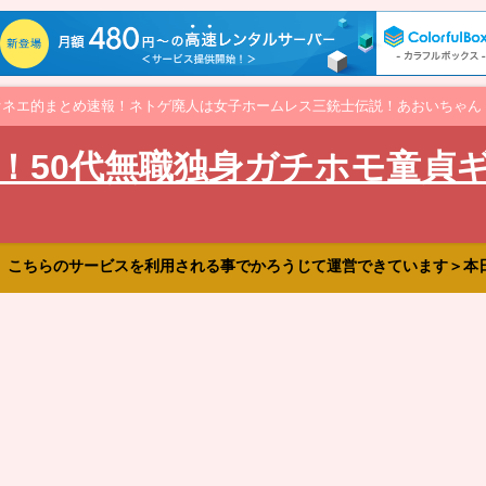
オネエ的まとめ速報！ネトゲ廃人は女子ホームレス三銃士伝説！あおいちゃん
！50代無職独身ガチホモ童貞
、こちらのサービスを利用される事でかろうじて運営できています＞本