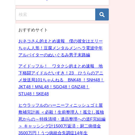
おすすめサイト
おネコさん的まとめ速報 僕の彼女はエリー
ちゃん人形！豆腐メンタルメンヘラ電波中年
アルバイターのぬいぐるみ男子末路編
アイドッフル！ ワタクシ的まとめ速報 地
下格闘アイドルだいすき！23 ひうらのアニ
メ放送局101ちゃんねる BNK48 ！SNH48！
JKT48！MNL48！SGO48！GNZ48！
STU48！SKE48
ヒウラッフルのハーニーフィニッシュゴミ屋
敷補完計画 ＜必殺！生前整理人！孤立し孤独
死からの～特殊清掃・遺品整理への道F完結編
＞ キャッシング計1500万返済：厨二病借金
3500万円！うつ病統合失調症14年生