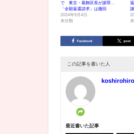
で 東京・葛飾区長が謝罪…
「全額返還請求」は撤回
2024年9月4日
2
未分類
Facebook
post
この記事を書いた人
koshirohir
最近書いた記事