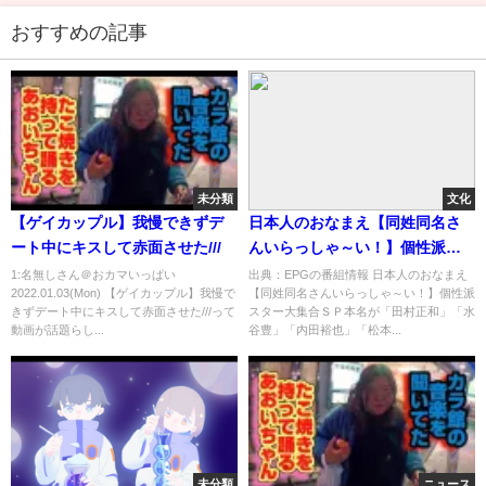
おすすめの記事
未分類
文化
【ゲイカップル】我慢できずデ
日本人のおなまえ【同姓同名さ
ート中にキスして赤面させた///
んいらっしゃ～い！】個性派ス
ター大集合ＳＰ[解][字]…の番組
1:名無しさん＠おカマいっぱい
出典：EPGの番組情報 日本人のおなまえ
2022.01.03(Mon) 【ゲイカップル】我慢で
【同姓同名さんいらっしゃ～い！】個性派
内容解析まとめ
きずデート中にキスして赤面させた///って
スター大集合ＳＰ本名が「田村正和」「水
動画が話題らし...
谷豊」「内田裕也」「松本...
未分類
ニュース