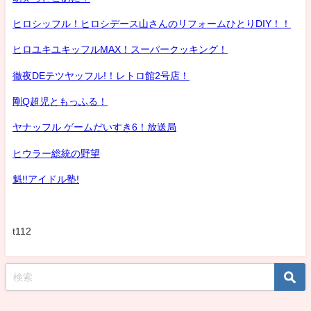
ヒロシッフル！ヒロシデース山さんのリフォームひとりDIY！！
ヒロユキユキッフルMAX！スーパークッキング！
徹夜DEテツヤッフル!！レトロ館2号店！
剛Q超児ともっふる！
ヤナッフル ゲームだいすき6！放送局
ヒウラー総統の野望
魁!!アイドル塾!
t112