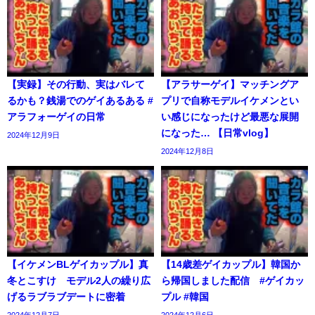
【実録】その行動、実はバレて
【アラサーゲイ】マッチングア
るかも？銭湯でのゲイあるある #
プリで自称モデルイケメンとい
アラフォーゲイの日常
い感じになったけど最悪な展開
になった… 【日常vlog】
2024年12月9日
2024年12月8日
【イケメンBLゲイカップル】真
【14歳差ゲイカップル】韓国か
冬とこすけ モデル2人の繰り広
ら帰国しました配信 #ゲイカッ
げるラブラブデートに密着
プル #韓国