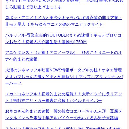
きっ!！ビー玉のおいぬさん的まとめ速報） 話題な事件からおも
しろ動画まで取り上げまっくす
ロボットアニメ！メカと美少女キャラだいすき永遠の非リア充・
非モテ星人 ！あらゆるマニアの為のマニアックサイト
ハルッフル-専業主夫的YOUTUBERまとめ速報！キモデブロリコ
ンおたく！初老人の介護生活！激動の1750日
アニゲタレスト（元祖！アニメッフル） ひきこもりニートのオ
ナベ的まとめ速報
火浦のシネマッフル映画NEWS情報ポータブルの杜！オネエ管理
人オカマちゃんの鬼女的まとめ速報!オカマッフルアタックナンバ
ーハーフ
ユカ・ヨネッフル！初老的まとめ速報！！大帝イタチにラリアッ
ト！害獣神アリ・ガー被害に必殺！パイルドライバー
おネコさん的まとめ速報 僕の彼女はエリーちゃん人形！豆腐メ
ンタルメンヘラ電波中年アルバイターのぬいぐるみ男子末路編
スケバン！デカッフルまっくす（デカい強い2次元嫁だいすき子