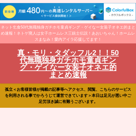
ネット乞食50代無職独身ガチホモ童貞ギング・ゲイなー女装子オネエ的まと
め速報！ネトゲ廃人は女子ホームレス三銃士伝説！あおいちゃん！ホームレ
スまなみ！愛内アイラ応援してます！
真・モリ・タダッフル2！！50
代無職独身ガチホモ童貞ギン
グ・ゲイなー女装子オネエ的
まとめ速報
孤立＜お客様皆様が掲載の記事等へアクセス、閲覧、こちらのサービス
を利用される事でかろうじて運営できています＞本日は足元が悪い中ご
足労頂き誠に有難うございます。