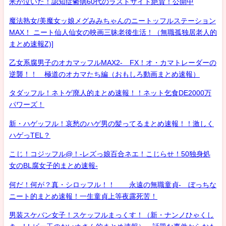
米が泣いた！認知症鬱病60代のラストサイト絶賛！公開中
魔法熟女/美魔女ッ娘メグみみちゃんのニートッフルステーション
MAX！ ニート仙人仙女の映画三昧老後生活！（無職孤独居老人的
まとめ速報Z)]
乙女系腐男子のオカマッフルMAX2- FX！オ・カマトレーダーの
逆襲！！ 極道のオカマたち編（おもしろ動画まとめ速報）
タダッフル！ネトゲ廃人的まとめ速報！！ネット乞食DE2000万
パワーズ！
新・ハゲッフル！哀愁のハゲ男の髪ってるまとめ速報！！激しく
ハゲっTEL？
こじ！コジッフル@！-レズっ娘百合ネエ！こじらせ！50独身処
女のBL腐女子的まとめ速報-
何だ！何が？真・シロッフル！！ 永遠の無職童貞- ぼっちな
ニート的まとめ速報！一生童貞上等夜露死苦！
男装スケバン女子！スケッフルまっくす！（新・ナンノひゃくし