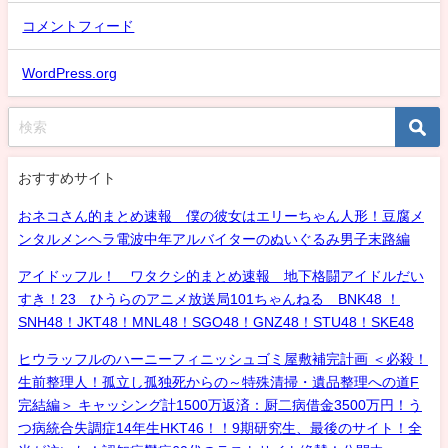
コメントフィード
WordPress.org
おすすめサイト
おネコさん的まとめ速報 僕の彼女はエリーちゃん人形！豆腐メ
ンタルメンヘラ電波中年アルバイターのぬいぐるみ男子末路編
アイドッフル！ ワタクシ的まとめ速報 地下格闘アイドルだい
すき！23 ひうらのアニメ放送局101ちゃんねる BNK48 ！
SNH48！JKT48！MNL48！SGO48！GNZ48！STU48！SKE48
ヒウラッフルのハーニーフィニッシュゴミ屋敷補完計画 ＜必殺！
生前整理人！孤立し孤独死からの～特殊清掃・遺品整理への道F
完結編＞ キャッシング計1500万返済：厨二病借金3500万円！う
つ病統合失調症14年生HKT46！！9期研究生、最後のサイト！全