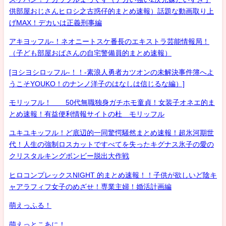
供部屋おじさんヒロシ之古惑仔的まとめ速報）話題な動画取り上
げMAX！デカいは正義刑事編
アキヨッフル-！ネオニートスケ番長のエキストラ芸能情報局！
（子ども部屋おばさんの自宅警備員的まとめ速報）
[ヨシヨシロッフル-！！-素浪人勇者カツオンの未解決事件簿へよ
うこそYOUKO！のナンノ洋子のはなしは信じるな編）]
モリッフル！ 50代無職独身ガチホモ童貞！女装子オネエ的ま
とめ速報！有益便利情報サイトの杜 モリッフル
ユキユキッフル！ど底辺的一同驚愕騒然まとめ速報！超氷河期世
代！人生の強制ロスカットですべてを失ったキグナス氷子の愛の
クリスタルキングボンビー脱出大作戦
ヒロコンプレックスNIGHT 的まとめ速報！！子供が欲しいど陰キ
ャアラフィフ女子のめざせ！専業主婦！婚活計画編
萌えっふる！
萌えっとこあに！