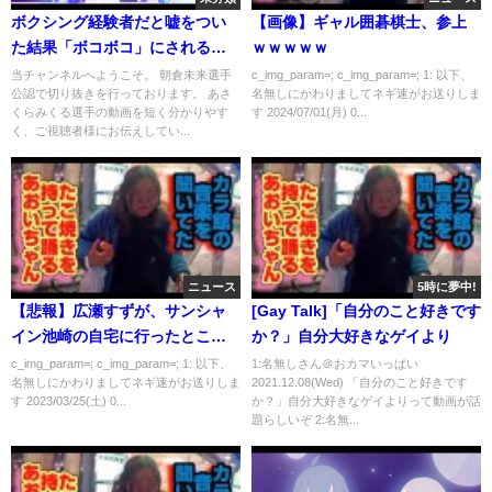
ボクシング経験者だと嘘をつい
【画像】ギャル囲碁棋士、参上
た結果「ボコボコ」にされる不
ｗｗｗｗｗ
波野。朝倉未来主催
当チャンネルへようこそ。 朝倉未来選手
c_img_param=; c_img_param=; 1: 以下、
公認で切り抜きを行っております。 あさ
名無しにかわりましてネギ速がお送りしま
BreakingDownのオーディショ
くらみくる選手の動画を短く分かりやす
す 2024/07/01(月) 0...
ンで喧嘩勃発した【後編】
く、ご視聴者様にお伝えしてい...
ニュース
5時に夢中!
【悲報】広瀬すずが、サンシャ
[Gay Talk]「自分のこと好きです
イン池崎の自宅に行ったところ
か？」自分大好きなゲイより
を撮影される
c_img_param=; c_img_param=; 1: 以下、
1:名無しさん＠おカマいっぱい
名無しにかわりましてネギ速がお送りしま
2021.12.08(Wed) 「自分のこと好きです
す 2023/03/25(土) 0...
か？」自分大好きなゲイよりって動画が話
題らしいぞ 2:名無...