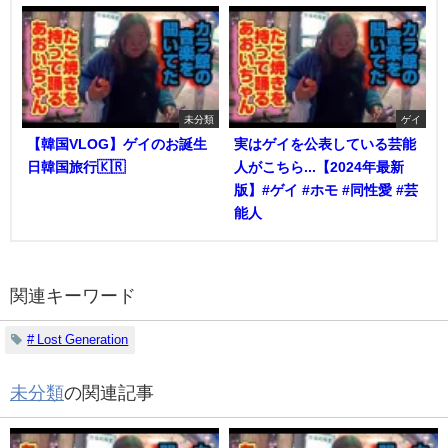
未分類
ゲイ
【韓国VLOG】ゲイのお誕生
実はゲイを公表している芸能
日韓国旅行🇰🇷
人がこちら...【2024年最新
版】#ゲイ #ホモ #同性愛 #芸
能人
関連キーワード
# Lost Generation
未分類
の関連記事