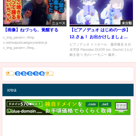
ニュース
未分類
【画像】ねづっち、覚醒する
【ピアノデュオ はじめの一歩】
12.さぁ！ お出かけしましょ
c_img_param=; //img-
c.net/output/category/anime.js
☆（西澤健治）PianoDuo
ピアノデュオ ドゥオール 藤井隆史 & 白
c_img_param=; //img...
水芳枝 Pianoduo DUOR (ex. Deu'or) 2人が
DUOR Shall We Go Out!
解き放つ 光のハーモニー 藤井...
（Kenji Nishizawa）連弾 クラ
シックピアノ
xrea