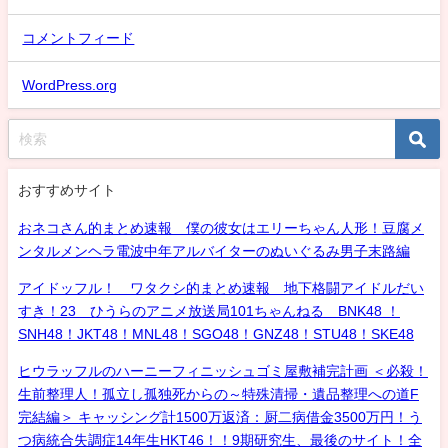
コメントフィード
WordPress.org
おすすめサイト
おネコさん的まとめ速報 僕の彼女はエリーちゃん人形！豆腐メ
ンタルメンヘラ電波中年アルバイターのぬいぐるみ男子末路編
アイドッフル！ ワタクシ的まとめ速報 地下格闘アイドルだい
すき！23 ひうらのアニメ放送局101ちゃんねる BNK48 ！
SNH48！JKT48！MNL48！SGO48！GNZ48！STU48！SKE48
ヒウラッフルのハーニーフィニッシュゴミ屋敷補完計画 ＜必殺！
生前整理人！孤立し孤独死からの～特殊清掃・遺品整理への道F
完結編＞ キャッシング計1500万返済：厨二病借金3500万円！う
つ病統合失調症14年生HKT46！！9期研究生、最後のサイト！全