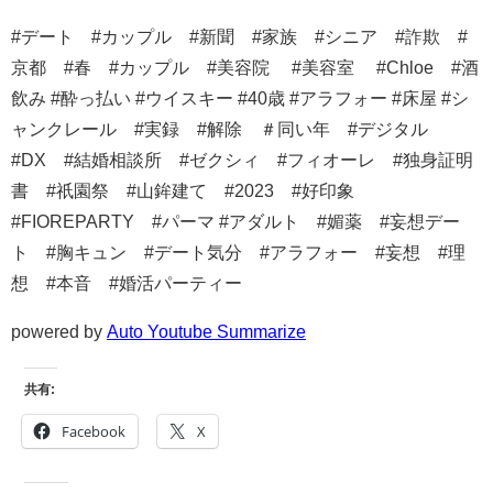
#デート #カップル #新聞 #家族 #シニア #詐欺 #
京都 #春 #カップル #美容院 #美容室 #Chloe #酒
飲み #酔っ払い #ウイスキー #40歳 #アラフォー #床屋 #シ
ャンクレール #実録 #解除 ＃同い年 #デジタル
#DX #結婚相談所 #ゼクシィ #フィオーレ #独身証明
書 #祇園祭 #山鉾建て #2023 #好印象
#FIOREPARTY #パーマ #アダルト #媚薬 #妄想デー
ト #胸キュン #デート気分 #アラフォー #妄想 #理
想 #本音 #婚活パーティー
powered by
Auto Youtube Summarize
共有:
Facebook
X