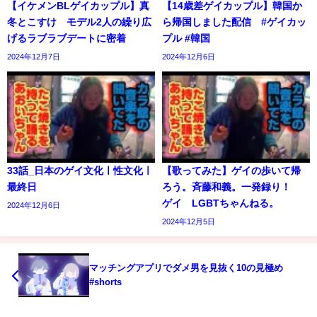
【イケメンBLゲイカップル】真
【14歳差ゲイカップル】韓国か
冬とこすけ モデル2人の繰り広
ら帰国しました配信 #ゲイカッ
げるラブラブデートに密着
プル #韓国
2024年12月7日
2024年12月6日
33話_日本のゲイ文化ㅣ性文化ㅣ
【歌ってみた】ゲイの歩いて帰
最終日
ろう。斉藤和義。一発録り！
ゲイ LGBTちゃんねる。
2024年12月6日
2024年12月5日
マッチングアプリでダメ男を見抜く10の見極め
#shorts