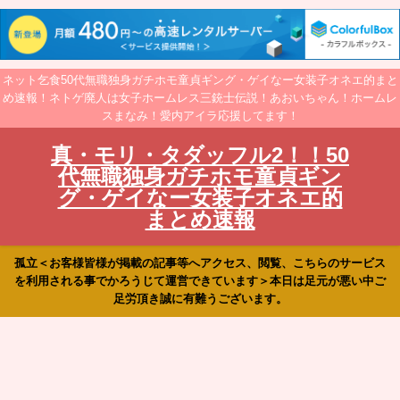
ネット乞食50代無職独身ガチホモ童貞ギング・ゲイなー女装子オネエ的まと
め速報！ネトゲ廃人は女子ホームレス三銃士伝説！あおいちゃん！ホームレ
スまなみ！愛内アイラ応援してます！
真・モリ・タダッフル2！！50
代無職独身ガチホモ童貞ギン
グ・ゲイなー女装子オネエ的
まとめ速報
孤立＜お客様皆様が掲載の記事等へアクセス、閲覧、こちらのサービス
を利用される事でかろうじて運営できています＞本日は足元が悪い中ご
足労頂き誠に有難うございます。