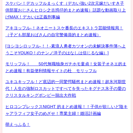
スケバン！デカッフルまっくす（デカい強い2次元嫁だいすき子
供部屋おじさんヒロシ之古惑仔的まとめ速報）話題な動画取り上
げMAX！デカいは正義刑事編
アキヨッフル-！ネオニートスケ番長のエキストラ芸能情報局！
（子ども部屋おばさんの自宅警備員的まとめ速報）
[ヨシヨシロッフル-！！-素浪人勇者カツオンの未解決事件簿へよ
うこそYOUKO！のナンノ洋子のはなしは信じるな編）]
モリッフル！ 50代無職独身ガチホモ童貞！女装子オネエ的ま
とめ速報！有益便利情報サイトの杜 モリッフル
ユキユキッフル！ど底辺的一同驚愕騒然まとめ速報！超氷河期世
代！人生の強制ロスカットですべてを失ったキグナス氷子の愛の
クリスタルキングボンビー脱出大作戦
ヒロコンプレックスNIGHT 的まとめ速報！！子供が欲しいど陰キ
ャアラフィフ女子のめざせ！専業主婦！婚活計画編
萌えっふる！