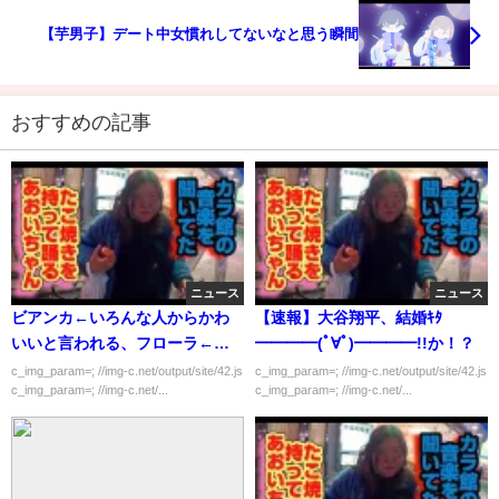
【芋男子】デート中女慣れしてないなと思う瞬間
おすすめの記事
ニュース
ニュース
ビアンカ←いろんな人からかわ
【速報】大谷翔平、結婚ｷﾀ
いいと言われる、フローラ←性
━━━━(ﾟ∀ﾟ)━━━━!!か！？
格が良いという供述しかない
c_img_param=; //img-c.net/output/site/42.js
c_img_param=; //img-c.net/output/site/42.js
c_img_param=; //img-c.net/...
c_img_param=; //img-c.net/...