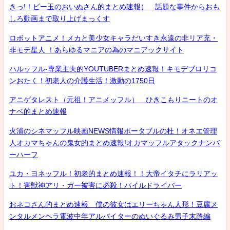
きっ!！ビー玉のおいぬさん的まとめ速報） 話題な事件からおも
しろ動画まで取り上げまっくす
ロボットアニメ！メカと美少女キャラだいすき永遠の非リア充・
非モテ星人 ！あらゆるマニアの為のマニアックサイト
ハルッフル-専業主夫的YOUTUBERまとめ速報！キモデブロリコ
ンおたく！初老人の介護生活！激動の1750日
アニゲタレスト（元祖！アニメッフル） ひきこもりニートのオ
ナベ的まとめ速報
火浦のシネマッフル映画NEWS情報ポータブルの杜！オネエ管理
人オカマちゃんの鬼女的まとめ速報!オカマッフルアタックナンバ
ーハーフ
ユカ・ヨネッフル！初老的まとめ速報！！大帝イタチにラリアッ
ト！害獣神アリ・ガー被害に必殺！パイルドライバー
おネコさん的まとめ速報 僕の彼女はエリーちゃん人形！豆腐メ
ンタルメンヘラ電波中年アルバイターのぬいぐるみ男子末路編