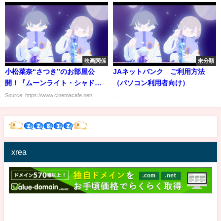
映画関係
未分類
小松菜奈“さつき”のお部屋公
JAネットバンク ご利用方法
開！『ムーンライト・シャド
（パソコン利用者向け）
ウ』ポップなインテリアにも注
Source: https://www.cinemacafe.net/...
...
目
xrea