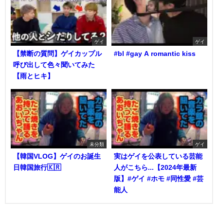
ゲイ
ゲイ
【禁断の質問】ゲイカップル
#bl #gay A romantic kiss
呼び出して色々聞いてみた
【雨とヒキ】
未分類
ゲイ
【韓国VLOG】ゲイのお誕生
実はゲイを公表している芸能
日韓国旅行🇰🇷
人がこちら...【2024年最新
版】#ゲイ #ホモ #同性愛 #芸
能人