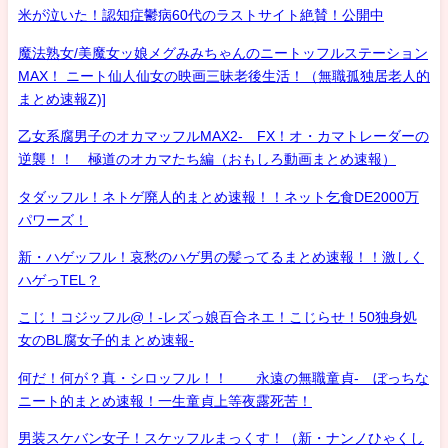
米が泣いた！認知症鬱病60代のラストサイト絶賛！公開中
魔法熟女/美魔女ッ娘メグみみちゃんのニートッフルステーション
MAX！ ニート仙人仙女の映画三昧老後生活！（無職孤独居老人的
まとめ速報Z)]
乙女系腐男子のオカマッフルMAX2- FX！オ・カマトレーダーの
逆襲！！ 極道のオカマたち編（おもしろ動画まとめ速報）
タダッフル！ネトゲ廃人的まとめ速報！！ネット乞食DE2000万
パワーズ！
新・ハゲッフル！哀愁のハゲ男の髪ってるまとめ速報！！激しく
ハゲっTEL？
こじ！コジッフル@！-レズっ娘百合ネエ！こじらせ！50独身処
女のBL腐女子的まとめ速報-
何だ！何が？真・シロッフル！！ 永遠の無職童貞- ぼっちな
ニート的まとめ速報！一生童貞上等夜露死苦！
男装スケバン女子！スケッフルまっくす！（新・ナンノひゃくし