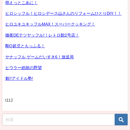
萌えっとこあに！
ヒロシッフル！ヒロシデース山さんのリフォームひとりDIY！！
ヒロユキユキッフルMAX！スーパークッキング！
徹夜DEテツヤッフル!！レトロ館2号店！
剛Q超児ともっふる！
ヤナッフル ゲームだいすき6！放送局
ヒウラー総統の野望
魁!!アイドル塾!
t112