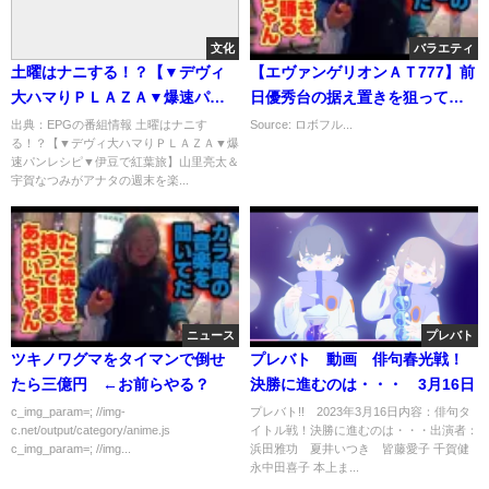
文化
バラエティ
土曜はナニする！？【▼デヴィ
【エヴァンゲリオンＡＴ777】前
大ハマりＰＬＡＺＡ▼爆速パン
日優秀台の据え置きを狙ってみ
レシピ▼伊豆で紅葉旅】[字]…の
た【ほりでーの稼動画日記＃4】
出典：EPGの番組情報 土曜はナニす
Source: ロボフル...
る！？【▼デヴィ大ハマりＰＬＡＺＡ▼爆
番組内容解析まとめ
速パンレシピ▼伊豆で紅葉旅】山里亮太＆
宇賀なつみがアナタの週末を楽...
ニュース
プレバト
ツキノワグマをタイマンで倒せ
プレバト 動画 俳句春光戦！
たら三億円 ←お前らやる？
決勝に進むのは・・・ 3月16日
c_img_param=; //img-
プレバト!! 2023年3月16日内容：俳句タ
c.net/output/category/anime.js
イトル戦！決勝に進むのは・・・出演者：
c_img_param=; //img...
浜田雅功 夏井いつき 皆藤愛子 千賀健
永中田喜子 本上ま...