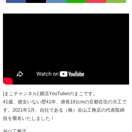
[まこチャンネル] 婚活YouTuberのまこです。
41歳、彼女いない歴41年、身長181cmの京都在住の大工で
す。2021年1月、自社である（株）谷山工務店の代表取締
役を襲名いたしました！
谷山工務店