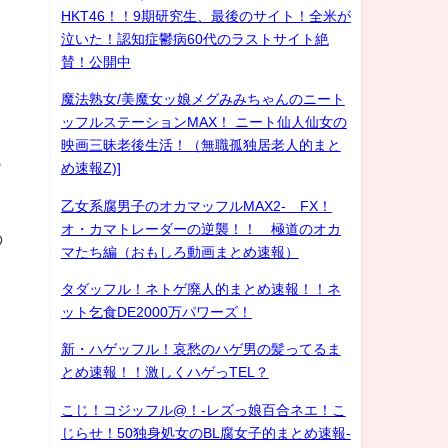
HKT46！！9期研究生、最後のサイト！全米が
泣いた！認知症鬱病60代のラストサイト絶
賛！公開中
魔法熟女/美魔女ッ娘メグみみちゃんのニート
ッフルステーションMAX！ ニート仙人仙女の
映画三昧老後生活！（無職孤独居老人的まと
っ
め速報Z)]
乙女系腐男子のオカマッフルMAX2- FX！
オ・カマトレーダーの逆襲！！ 極道のオカ
の
マたち編（おもしろ動画まとめ速報）
タダッフル！ネトゲ廃人的まとめ速報！！ネ
ット乞食DE2000万パワーズ！
新・ハゲッフル！哀愁のハゲ男の髪ってるま
とめ速報！！激しくハゲっTEL？
こじ！コジッフル@！-レズっ娘百合ネエ！こ
じらせ！50独身処女のBL腐女子的まとめ速報-