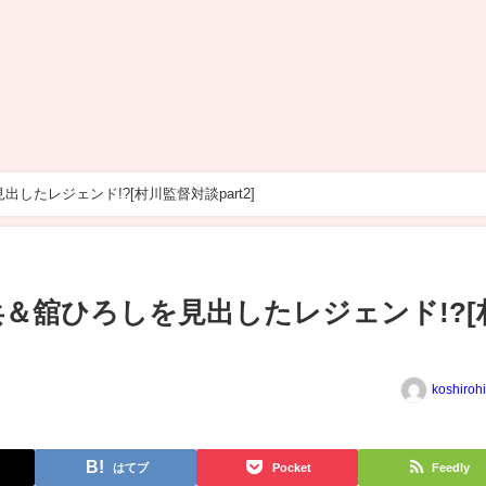
したレジェンド!?[村川監督対談part2]
兵＆舘ひろしを見出したレジェンド!?[
koshiroh
はてブ
Pocket
Feedly