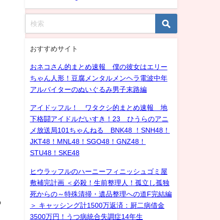
おすすめサイト
おネコさん的まとめ速報 僕の彼女はエリー
ちゃん人形！豆腐メンタルメンヘラ電波中年
アルバイターのぬいぐるみ男子末路編
アイドッフル！ ワタクシ的まとめ速報 地
下格闘アイドルだいすき！23 ひうらのアニ
メ放送局101ちゃんねる BNK48 ！SNH48！
JKT48！MNL48！SGO48！GNZ48！
STU48！SKE48
ヒウラッフルのハーニーフィニッシュゴミ屋
敷補完計画 ＜必殺！生前整理人！孤立し孤独
死からの～特殊清掃・遺品整理への道F完結編
あ
＞ キャッシング計1500万返済：厨二病借金
3500万円！うつ病統合失調症14年生