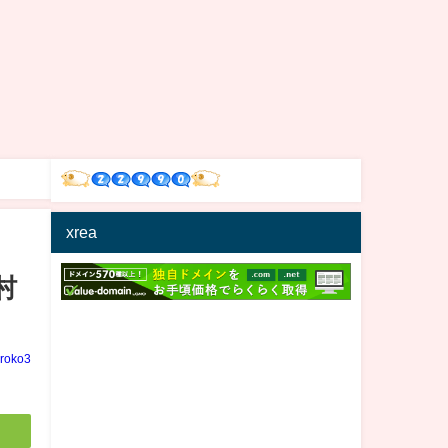
xrea
村
iroko3