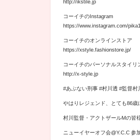
http://ikstile.jp
コーイチのInstagram
https://www.instagram.com/pika
コーイチのオンラインストア
https://xstyle.fashionstore.jp/
コーイチのパーソナルスタイリ
http://x-style.jp
#あぶない刑事 #村川透 #監督
やはりレジェンド、とても86歳に
村川監督・アクトザールMの皆様
ニューイヤーオフ会@Y.C.C 参