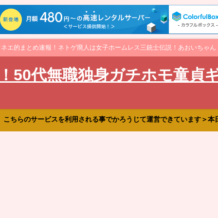
オネエ的まとめ速報！ネトゲ廃人は女子ホームレス三銃士伝説！あおいちゃん
！50代無職独身ガチホモ童貞
、こちらのサービスを利用される事でかろうじて運営できています＞本