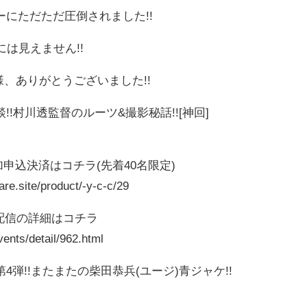
にただただ圧倒されました!!
は見えません!!
、ありがとうございました!!
!!村川透監督のルーツ&撮影秘話!![神回]
加申込決済はコチラ(先着40名限定)
are.site/product/-y-c-c/29
料配信の詳細はコチラ
ents/detail/962.html
!!またまたの柴田恭兵(ユージ)青ジャケ!!