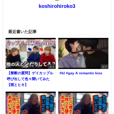
koshirohiroko3
最近書いた記事
ゲイ
ゲイ
【禁断の質問】ゲイカップル
#bl #gay A romantic kiss
呼び出して色々聞いてみた
【雨とヒキ】