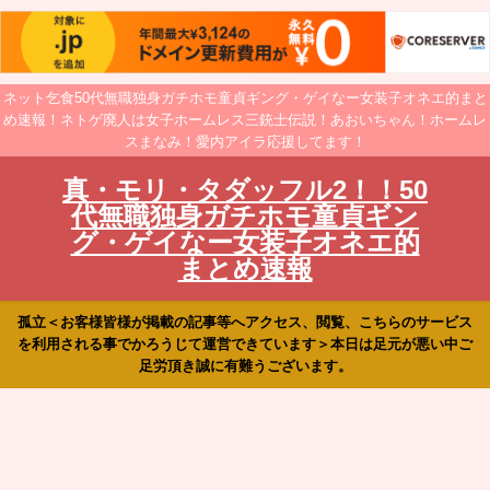
ネット乞食50代無職独身ガチホモ童貞ギング・ゲイなー女装子オネエ的まと
め速報！ネトゲ廃人は女子ホームレス三銃士伝説！あおいちゃん！ホームレ
スまなみ！愛内アイラ応援してます！
真・モリ・タダッフル2！！50
代無職独身ガチホモ童貞ギン
グ・ゲイなー女装子オネエ的
まとめ速報
孤立＜お客様皆様が掲載の記事等へアクセス、閲覧、こちらのサービス
を利用される事でかろうじて運営できています＞本日は足元が悪い中ご
足労頂き誠に有難うございます。