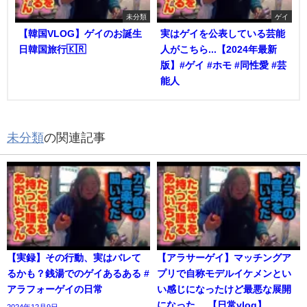
未分類
ゲイ
【韓国VLOG】ゲイのお誕生
実はゲイを公表している芸能
日韓国旅行🇰🇷
人がこちら...【2024年最新
版】#ゲイ #ホモ #同性愛 #芸
能人
未分類
の関連記事
【実録】その行動、実はバレて
【アラサーゲイ】マッチングア
るかも？銭湯でのゲイあるある #
プリで自称モデルイケメンとい
アラフォーゲイの日常
い感じになったけど最悪な展開
になった… 【日常vlog】