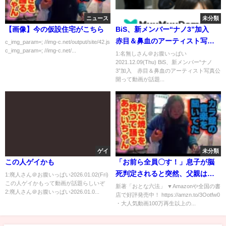
ニュース
未分類
【画像】今の仮設住宅がこちら
BiS、新メンバー“ナノ3”加入
赤目＆鼻血のアーティスト写真
c_img_param=; //img-c.net/output/site/42.js
c_img_param=; //img-c.net/...
公開
1:名無しさん＠お腹いっぱい
2021.12.09(Thu) BiS、新メンバー“ナノ
3”加入 赤目＆鼻血のアーティスト写真公
開って動画が話題...
ゲイ
未分類
この人ゲイかも
「お前ら全員〇す！」息子が脳
死判定されると突然、父親は医
1:廃人さん＠お腹いっぱい2026.01.02(Fri)
この人ゲイかもって動画が話題らしいぞ
師たちに銃を向け…→予想外の
新著「おとな六法」 ▼Amazonや全国の書
2:廃人さん＠お腹いっぱい2026.01.0...
店で好評発売中！ https://amzn.to/3Ootfw0
結末に！？
・大人気動画100万再生以上の...