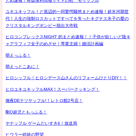
とめ速報！有益便利情報サイトの杜 モリッフル
ユキユキッフル！ど底辺的一同驚愕騒然まとめ速報！超氷河期世
代！人生の強制ロスカットですべてを失ったキグナス氷子の愛の
クリスタルキングボンビー脱出大作戦
ヒロコンプレックスNIGHT 的まとめ速報！！子供が欲しいど陰キ
ャアラフィフ女子のめざせ！専業主婦！婚活計画編
萌えっふる！
萌えっとこあに！
ヒロシッフル！ヒロシデース山さんのリフォームひとりDIY！！
ヒロユキユキッフルMAX！スーパークッキング！
徹夜DEテツヤッフル!！レトロ館2号店！
剛Q超児ともっふる！
ヤナッフル ゲームだいすき6！放送局
ヒウラー総統の野望