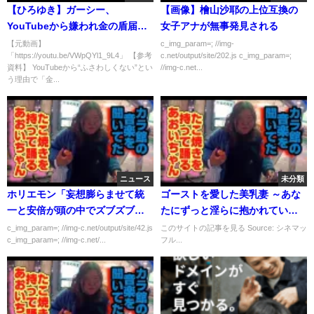
【ひろゆき】ガーシー、
【画像】檜山沙耶の上位互換の
YouTubeから嫌われ金の盾届か
女子アナが無事発見される
ず。可愛そうなので僕の盾を見
【元動画】
c_img_param=; //img-
「https://youtu.be/VWpQYl1_9L4」 【参考
c.net/output/site/202.js c_img_param=;
せてあげます。【東谷義和 三木
資料】 YouTubeから“ふさわしくない”とい
//img-c.net...
谷浩史 楽天オークション】【字
う理由で「金...
幕】
ニュース
未分類
ホリエモン「妄想膨らませて統
ゴーストを愛した美乳妻 ～あな
一と安倍が頭の中でズブズブの
たにずっと淫らに抱かれていた
関係に見えてしまう人が銃撃す
い～
c_img_param=; //img-c.net/output/site/42.js
このサイトの記事を見る Source: シネマッ
c_img_param=; //img-c.net/...
フル...
る」