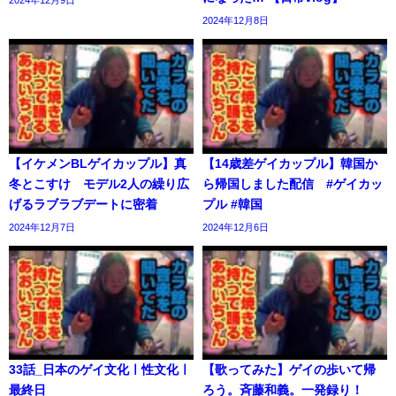
2024年12月9日
2024年12月8日
【イケメンBLゲイカップル】真
【14歳差ゲイカップル】韓国か
冬とこすけ モデル2人の繰り広
ら帰国しました配信 #ゲイカッ
げるラブラブデートに密着
プル #韓国
2024年12月7日
2024年12月6日
33話_日本のゲイ文化ㅣ性文化ㅣ
【歌ってみた】ゲイの歩いて帰
最終日
ろう。斉藤和義。一発録り！