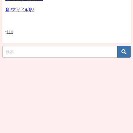
魁!!アイドル塾!
t112
koshirohiroko39jp All Rights Reserved.