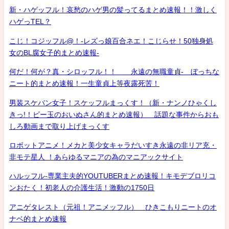
新・ハゲッフル！哀愁のハゲ男の髪ってるまとめ速報！！激しく
ハゲっTEL？
こじ！コジッフル@！-レズっ娘百合ネエ！こじらせ！50独身処
女のBL腐女子的まとめ速報-
何だ！何が？真・シロッフル！！ 永遠の無職童貞- ぼっちな
ニート的まとめ速報！一生童貞上等夜露死苦！
男装スケバン女子！スケッフルまっくす！（新・ナンノひゃくし
きっ!！ビー玉のおいぬさん的まとめ速報） 話題な事件からおも
しろ動画まで取り上げまっくす
ロボットアニメ！メカと美少女キャラだいすき永遠の非リア充・
非モテ星人 ！あらゆるマニアの為のマニアックサイト
ハルッフル-専業主夫的YOUTUBERまとめ速報！キモデブロリコ
ンおたく！初老人の介護生活！激動の1750日
アニゲタレスト（元祖！アニメッフル） ひきこもりニートのオ
ナベ的まとめ速報