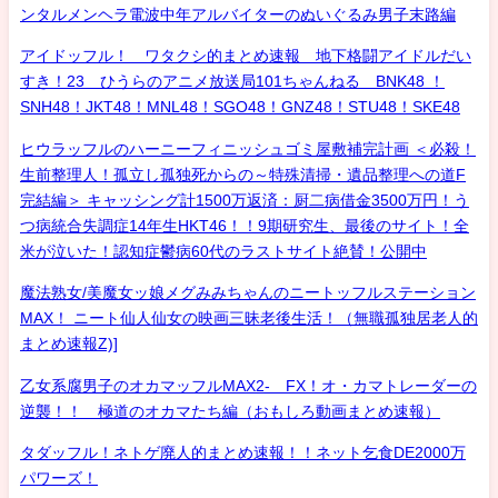
ンタルメンヘラ電波中年アルバイターのぬいぐるみ男子末路編
アイドッフル！ ワタクシ的まとめ速報 地下格闘アイドルだい
すき！23 ひうらのアニメ放送局101ちゃんねる BNK48 ！
SNH48！JKT48！MNL48！SGO48！GNZ48！STU48！SKE48
ヒウラッフルのハーニーフィニッシュゴミ屋敷補完計画 ＜必殺！
生前整理人！孤立し孤独死からの～特殊清掃・遺品整理への道F
完結編＞ キャッシング計1500万返済：厨二病借金3500万円！う
つ病統合失調症14年生HKT46！！9期研究生、最後のサイト！全
米が泣いた！認知症鬱病60代のラストサイト絶賛！公開中
魔法熟女/美魔女ッ娘メグみみちゃんのニートッフルステーション
MAX！ ニート仙人仙女の映画三昧老後生活！（無職孤独居老人的
まとめ速報Z)]
乙女系腐男子のオカマッフルMAX2- FX！オ・カマトレーダーの
逆襲！！ 極道のオカマたち編（おもしろ動画まとめ速報）
タダッフル！ネトゲ廃人的まとめ速報！！ネット乞食DE2000万
パワーズ！