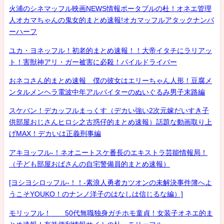
火浦のシネマッフル映画NEWS情報ポータブルの杜！オネエ管理
人オカマちゃんの鬼女的まとめ速報!オカマッフルアタックナンバ
ーハーフ
ユカ・ヨネッフル！初老的まとめ速報！！大帝イタチにラリアッ
ト！害獣神アリ・ガー被害に必殺！パイルドライバー
おネコさん的まとめ速報 僕の彼女はエリーちゃん人形！豆腐メ
ンタルメンヘラ電波中年アルバイターのぬいぐるみ男子末路編
スケバン！デカッフルまっくす（デカい強い2次元嫁だいすき子
供部屋おじさんヒロシ之古惑仔的まとめ速報）話題な動画取り上
げMAX！デカいは正義刑事編
アキヨッフル-！ネオニートスケ番長のエキストラ芸能情報局！
（子ども部屋おばさんの自宅警備員的まとめ速報）
[ヨシヨシロッフル-！！-素浪人勇者カツオンの未解決事件簿へよ
うこそYOUKO！のナンノ洋子のはなしは信じるな編）]
モリッフル！ 50代無職独身ガチホモ童貞！女装子オネエ的ま