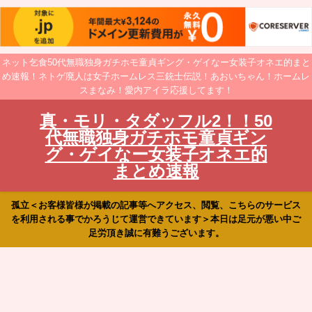
ネット乞食50代無職独身ガチホモ童貞ギング・ゲイなー女装子オネエ的まと
め速報！ネトゲ廃人は女子ホームレス三銃士伝説！あおいちゃん！ホームレ
スまなみ！愛内アイラ応援してます！
真・モリ・タダッフル2！！50
代無職独身ガチホモ童貞ギン
グ・ゲイなー女装子オネエ的
まとめ速報
孤立＜お客様皆様が掲載の記事等へアクセス、閲覧、こちらのサービス
を利用される事でかろうじて運営できています＞本日は足元が悪い中ご
足労頂き誠に有難うございます。