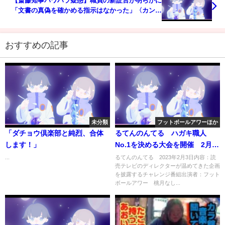
【斎藤知事パワハラ疑惑】職員の新証言が明らかに
「文書の真偽を確かめる指示はなかった」〈カンテ
レNEWS〉
おすすめの記事
未分類
フットボールアワーほか
「ダチョウ倶楽部と純烈、合体
るてんのんてる ハガキ職人
します！」
No.1を決める大会を開催 2月3
日
...
るてんのんてる 2023年2月3日内容：読
売テレビのディレクターが温めてきた企画
を披露するチャレンジ番組出演者：フット
ボールアワー 桃月なし...