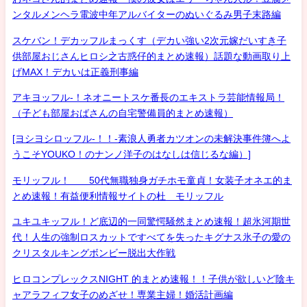
ンタルメンヘラ電波中年アルバイターのぬいぐるみ男子末路編
スケバン！デカッフルまっくす（デカい強い2次元嫁だいすき子
供部屋おじさんヒロシ之古惑仔的まとめ速報）話題な動画取り上
げMAX！デカいは正義刑事編
アキヨッフル-！ネオニートスケ番長のエキストラ芸能情報局！
（子ども部屋おばさんの自宅警備員的まとめ速報）
[ヨシヨシロッフル-！！-素浪人勇者カツオンの未解決事件簿へよ
うこそYOUKO！のナンノ洋子のはなしは信じるな編）]
モリッフル！ 50代無職独身ガチホモ童貞！女装子オネエ的ま
とめ速報！有益便利情報サイトの杜 モリッフル
ユキユキッフル！ど底辺的一同驚愕騒然まとめ速報！超氷河期世
代！人生の強制ロスカットですべてを失ったキグナス氷子の愛の
クリスタルキングボンビー脱出大作戦
ヒロコンプレックスNIGHT 的まとめ速報！！子供が欲しいど陰キ
ャアラフィフ女子のめざせ！専業主婦！婚活計画編