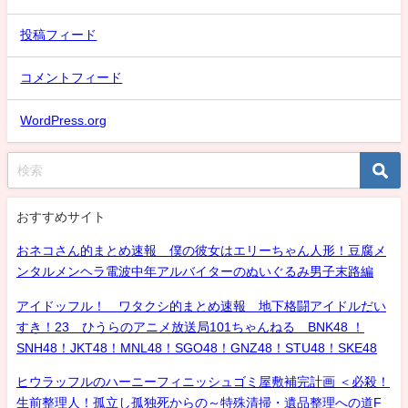
投稿フィード
コメントフィード
WordPress.org
おすすめサイト
おネコさん的まとめ速報 僕の彼女はエリーちゃん人形！豆腐メ
ンタルメンヘラ電波中年アルバイターのぬいぐるみ男子末路編
アイドッフル！ ワタクシ的まとめ速報 地下格闘アイドルだい
すき！23 ひうらのアニメ放送局101ちゃんねる BNK48 ！
SNH48！JKT48！MNL48！SGO48！GNZ48！STU48！SKE48
ヒウラッフルのハーニーフィニッシュゴミ屋敷補完計画 ＜必殺！
生前整理人！孤立し孤独死からの～特殊清掃・遺品整理への道F