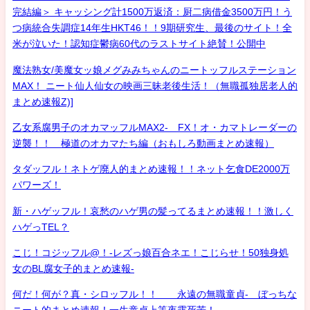
完結編＞ キャッシング計1500万返済：厨二病借金3500万円！う
つ病統合失調症14年生HKT46！！9期研究生、最後のサイト！全
米が泣いた！認知症鬱病60代のラストサイト絶賛！公開中
魔法熟女/美魔女ッ娘メグみみちゃんのニートッフルステーション
MAX！ ニート仙人仙女の映画三昧老後生活！（無職孤独居老人的
まとめ速報Z)]
乙女系腐男子のオカマッフルMAX2- FX！オ・カマトレーダーの
逆襲！！ 極道のオカマたち編（おもしろ動画まとめ速報）
タダッフル！ネトゲ廃人的まとめ速報！！ネット乞食DE2000万
パワーズ！
新・ハゲッフル！哀愁のハゲ男の髪ってるまとめ速報！！激しく
ハゲっTEL？
こじ！コジッフル@！-レズっ娘百合ネエ！こじらせ！50独身処
女のBL腐女子的まとめ速報-
何だ！何が？真・シロッフル！！ 永遠の無職童貞- ぼっちな