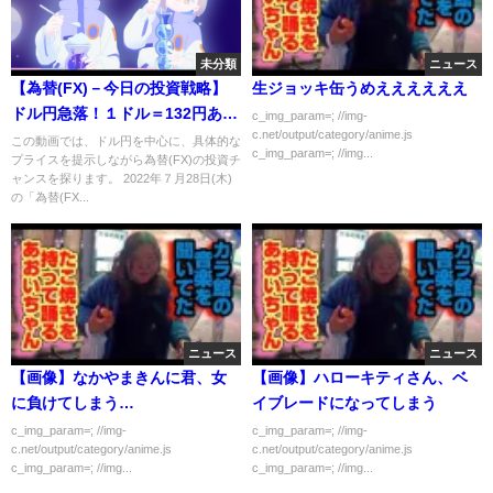
未分類
ニュース
【為替(FX)－今日の投資戦略】
生ジョッキ缶うめええええええ
ドル円急落！１ドル＝132円あ
c_img_param=; //img-
c.net/output/category/anime.js
る？ 米FRBが政策金利を
この動画では、ドル円を中心に、具体的な
c_img_param=; //img...
プライスを提示しながら為替(FX)の投資チ
0.75％引き上げた。これを受け
ャンスを探ります。 2022年７月28日(木)
て、いったんドル高・円安にな
の「為替(FX...
ったが、その後は急落してい
る。132円までの下落も？
ニュース
ニュース
【画像】なかやまきんに君、女
【画像】ハローキティさん、ベ
に負けてしまう…
イブレードになってしまう
c_img_param=; //img-
c_img_param=; //img-
c.net/output/category/anime.js
c.net/output/category/anime.js
c_img_param=; //img...
c_img_param=; //img...