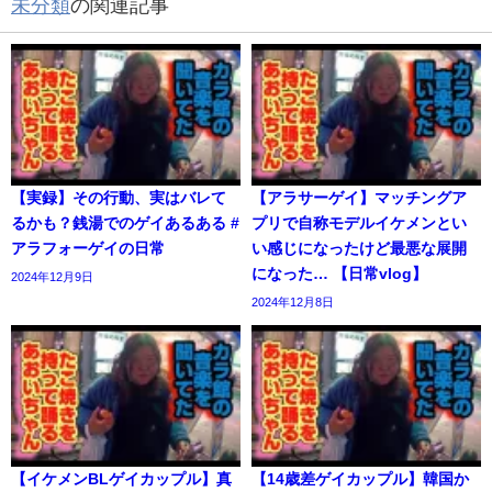
未分類
の関連記事
【実録】その行動、実はバレて
【アラサーゲイ】マッチングア
るかも？銭湯でのゲイあるある #
プリで自称モデルイケメンとい
アラフォーゲイの日常
い感じになったけど最悪な展開
になった… 【日常vlog】
2024年12月9日
2024年12月8日
【イケメンBLゲイカップル】真
【14歳差ゲイカップル】韓国か