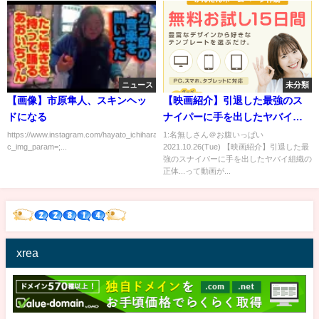
ニュース
未分類
【画像】市原隼人、スキンヘッ
【映画紹介】引退した最強のス
ドになる
ナイパーに手を出したヤバイ組
織の正体...
https://www.instagram.com/hayato_ichihara/p/DAf7Hx7Tjm6/
1:名無しさん＠お腹いっぱい
c_img_param=;...
2021.10.26(Tue) 【映画紹介】引退した最
強のスナイパーに手を出したヤバイ組織の
正体...って動画が...
xrea