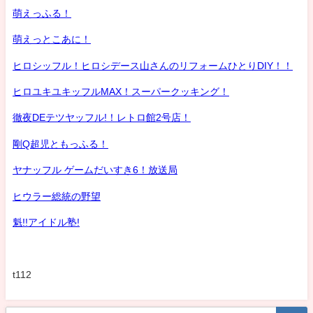
萌えっふる！
萌えっとこあに！
ヒロシッフル！ヒロシデース山さんのリフォームひとりDIY！！
ヒロユキユキッフルMAX！スーパークッキング！
徹夜DEテツヤッフル!！レトロ館2号店！
剛Q超児ともっふる！
ヤナッフル ゲームだいすき6！放送局
ヒウラー総統の野望
魁!!アイドル塾!
t112