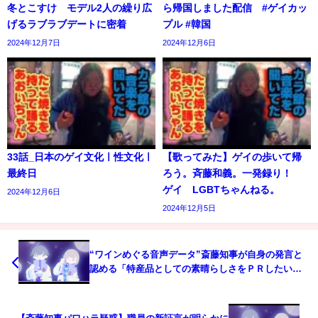
冬とこすけ モデル2人の繰り広
ら帰国しました配信 #ゲイカッ
げるラブラブデートに密着
プル #韓国
2024年12月7日
2024年12月6日
33話_日本のゲイ文化ㅣ性文化ㅣ
【歌ってみた】ゲイの歩いて帰
最終日
ろう。斉藤和義。一発録り！
ゲイ LGBTちゃんねる。
2024年12月6日
2024年12月5日
“ワインめぐる音声データ”斎藤知事が自身の発言と
認める「特産品としての素晴らしさをＰＲしたい趣
旨で」（2024年7月19日）