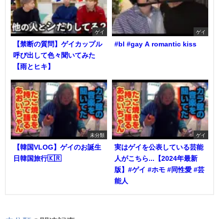
ゲイ
ゲイ
【禁断の質問】ゲイカップル
#bl #gay A romantic kiss
呼び出して色々聞いてみた
【雨とヒキ】
未分類
ゲイ
【韓国VLOG】ゲイのお誕生
実はゲイを公表している芸能
日韓国旅行🇰🇷
人がこちら...【2024年最新
版】#ゲイ #ホモ #同性愛 #芸
能人