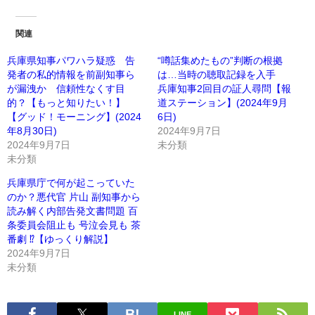
関連
兵庫県知事パワハラ疑惑 告
“噂話集めたもの”判断の根拠
発者の私的情報を前副知事ら
は…当時の聴取記録を入手
が漏洩か 信頼性なくす目
兵庫知事2回目の証人尋問【報
的？【もっと知りたい！】
道ステーション】(2024年9月
【グッド！モーニング】(2024
6日)
年8月30日)
2024年9月7日
2024年9月7日
未分類
未分類
兵庫県庁で何が起こっていた
のか？悪代官 片山 副知事から
読み解く内部告発文書問題 百
条委員会阻止も 号泣会見も 茶
番劇 ⁉︎【ゆっくり解説】
2024年9月7日
未分類
LINE