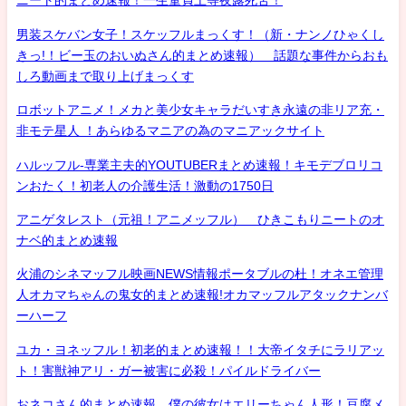
ニート的まとめ速報！一生童貞上等夜露死苦！
男装スケバン女子！スケッフルまっくす！（新・ナンノひゃくし
きっ!！ビー玉のおいぬさん的まとめ速報） 話題な事件からおも
しろ動画まで取り上げまっくす
ロボットアニメ！メカと美少女キャラだいすき永遠の非リア充・
非モテ星人 ！あらゆるマニアの為のマニアックサイト
ハルッフル-専業主夫的YOUTUBERまとめ速報！キモデブロリコ
ンおたく！初老人の介護生活！激動の1750日
アニゲタレスト（元祖！アニメッフル） ひきこもりニートのオ
ナベ的まとめ速報
火浦のシネマッフル映画NEWS情報ポータブルの杜！オネエ管理
人オカマちゃんの鬼女的まとめ速報!オカマッフルアタックナンバ
ーハーフ
ユカ・ヨネッフル！初老的まとめ速報！！大帝イタチにラリアッ
ト！害獣神アリ・ガー被害に必殺！パイルドライバー
おネコさん的まとめ速報 僕の彼女はエリーちゃん人形！豆腐メ