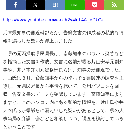
LINE
https://www.youtube.com/watch?v=lqL4A_eDkGk
兵庫県知事の側近幹部らが、告発文書の作成者の私的な情
報を漏らした疑いが浮上しました。
県の元西播磨県民局長は、斎藤知事のパワハラ疑惑など
を指摘した文書を作成。文書に名前が載る片山安孝元副知
事や、井ノ本知明元総務部長らは、知事の最側近でした。
片山氏は３月、斎藤知事からの指示で文書関連の調査を主
導し、元県民局長から事情を聴いて、公用パソコンを回
収。告発文書のデータを確認しています。斎藤知事により
ますと、このパソコン内にある私的な情報を、片山氏や井
ノ本氏らが県議らに漏えいした疑いがあるとして、県の人
事当局が弁護士会などと相談しつつ、調査を検討している
ということです。