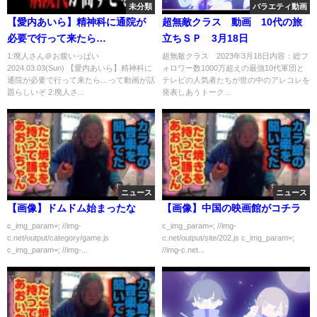
未分類
バラエティ動画
【愛内あいら】精神科に通院が
超無敵クラス 動画 10代の旅
必要で行って来たら…
立ちＳＰ 3月18日
1:廃人さん＠お腹いっぱい
超無敵クラス 2023年3月18日内容：総フ
2024.03.03(Sun) 【愛内あいら】精神科に
ォロワー数1000万超えの最強10代軍団と
通院が必要で行って来たら…って動画が話
テレビの人気者たちが世の中のアレコレを
題らしいぞ 2:廃人さ...
発表しあうトーク...
ニュース
ニュース
【画像】ドムドム始まったな
【画像】中国の映画館がコチラ
c_img_param=; //img-
c_img_param=; //img-
c.net/output/category/game.js
c.net/output/site/202.js c_img_param=;
c_img_param=; //img-...
//img-c.net...