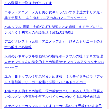
しろ動画まで取り上げまっくす
ロボットアニメ！メカと美少女キャラだいすき永遠の非リア充・
非モテ星人 ！あらゆるマニアの為のマニアックサイト
ハルッフル-専業主夫的YOUTUBERまとめ速報！キモデブロリコ
ンおたく！初老人の介護生活！激動の1750日
アニゲタレスト（元祖！アニメッフル） ひきこもりニートのオ
ナベ的まとめ速報
火浦のシネマッフル映画NEWS情報ポータブルの杜！オネエ管理
人オカマちゃんの鬼女的まとめ速報!オカマッフルアタックナンバ
ーハーフ
ユカ・ヨネッフル！初老的まとめ速報！！大帝イタチにラリアッ
ト！害獣神アリ・ガー被害に必殺！パイルドライバー
おネコさん的まとめ速報 僕の彼女はエリーちゃん人形！豆腐メ
ンタルメンヘラ電波中年アルバイターのぬいぐるみ男子末路編
スケバン！デカッフルまっくす（デカい強い2次元嫁だいすき子