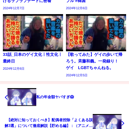
げるラブラブデートに密着
プル #韓国
2024年12月7日
2024年12月6日
33話_日本のゲイ文化ㅣ性文化ㅣ
【歌ってみた】ゲイの歩いて帰
最終日
ろう。斉藤和義。一発録り！
ゲイ LGBTちゃんねる。
2024年12月6日
2024年12月5日
私の年金額ヤバすぎ😱
【絶対に知っておくべき】配偶者控除「よくある誤
解3選」について徹底解説【貯める編】：（アニメ動