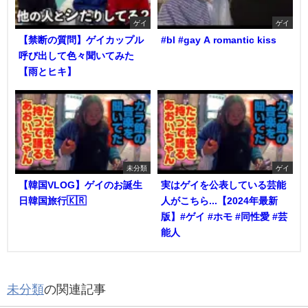
ゲイ
ゲイ
【禁断の質問】ゲイカップル
#bl #gay A romantic kiss
呼び出して色々聞いてみた
【雨とヒキ】
未分類
ゲイ
【韓国VLOG】ゲイのお誕生
実はゲイを公表している芸能
日韓国旅行🇰🇷
人がこちら...【2024年最新
版】#ゲイ #ホモ #同性愛 #芸
能人
未分類
の関連記事