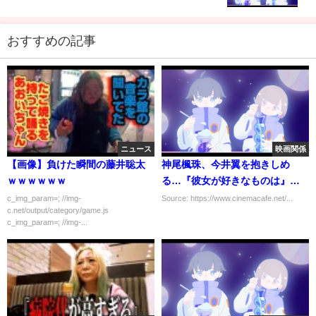
画）第295回
おすすめの記事
ニュース
映画関係
【画像】負けた瞬間の藤井聡太
神尾楓珠、今井翼を抱きしめ
ｗｗｗｗｗｗ
る…『彼女が好きなものは』新
写真解禁
c_img_param=; //img-
Source: https://www.cinemacafe.net/...
c.net/output/category/game.js
c_img_param=; //img-...