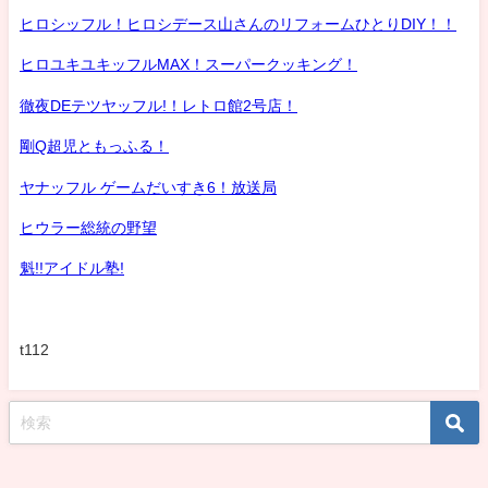
ヒロシッフル！ヒロシデース山さんのリフォームひとりDIY！！
ヒロユキユキッフルMAX！スーパークッキング！
徹夜DEテツヤッフル!！レトロ館2号店！
剛Q超児ともっふる！
ヤナッフル ゲームだいすき6！放送局
ヒウラー総統の野望
魁!!アイドル塾!
t112