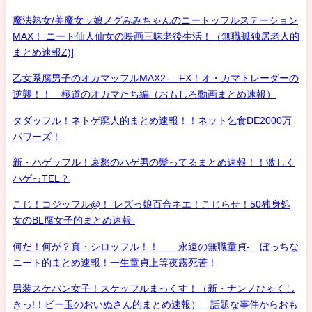
魔法熟女/美魔女ッ娘メグみみちゃんのニートッフルステーション
MAX！ ニート仙人仙女の映画三昧老後生活！（無職孤独居老人的
まとめ速報Z)]
乙女系腐男子のオカマッフルMAX2- FX！オ・カマトレーダーの
逆襲！！ 極道のオカマたち編（おもしろ動画まとめ速報）
タダッフル！ネトゲ廃人的まとめ速報！！ネット乞食DE2000万
パワーズ！
新・ハゲッフル！哀愁のハゲ男の髪ってるまとめ速報！！激しく
ハゲっTEL？
こじ！コジッフル@！-レズっ娘百合ネエ！こじらせ！50独身処
女のBL腐女子的まとめ速報-
何だ！何が？真・シロッフル！！ 永遠の無職童貞- ぼっちな
ニート的まとめ速報！一生童貞上等夜露死苦！
男装スケバン女子！スケッフルまっくす！（新・ナンノひゃくし
きっ!！ビー玉のおいぬさん的まとめ速報） 話題な事件からおも