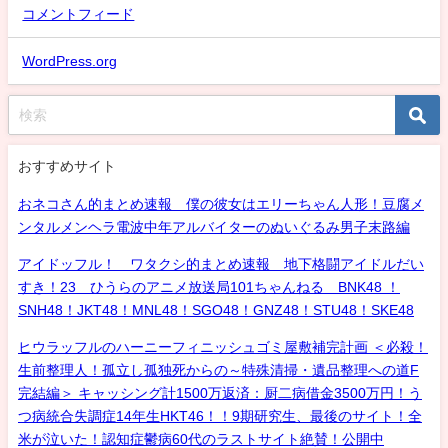
コメントフィード
WordPress.org
おすすめサイト
おネコさん的まとめ速報 僕の彼女はエリーちゃん人形！豆腐メ
ンタルメンヘラ電波中年アルバイターのぬいぐるみ男子末路編
アイドッフル！ ワタクシ的まとめ速報 地下格闘アイドルだい
すき！23 ひうらのアニメ放送局101ちゃんねる BNK48 ！
SNH48！JKT48！MNL48！SGO48！GNZ48！STU48！SKE48
ヒウラッフルのハーニーフィニッシュゴミ屋敷補完計画 ＜必殺！
生前整理人！孤立し孤独死からの～特殊清掃・遺品整理への道F
完結編＞ キャッシング計1500万返済：厨二病借金3500万円！う
つ病統合失調症14年生HKT46！！9期研究生、最後のサイト！全
米が泣いた！認知症鬱病60代のラストサイト絶賛！公開中