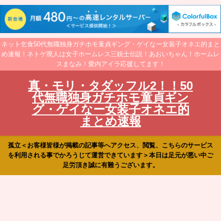
ネット乞食50代無職独身ガチホモ童貞ギング・ゲイなー女装子オネエ的まと
め速報！ネトゲ廃人は女子ホームレス三銃士伝説！あおいちゃん！ホームレ
スまなみ！愛内アイラ応援してます！
真・モリ・タダッフル2！！50
代無職独身ガチホモ童貞ギン
グ・ゲイなー女装子オネエ的
まとめ速報
孤立＜お客様皆様が掲載の記事等へアクセス、閲覧、こちらのサービス
を利用される事でかろうじて運営できています＞本日は足元が悪い中ご
足労頂き誠に有難うございます。