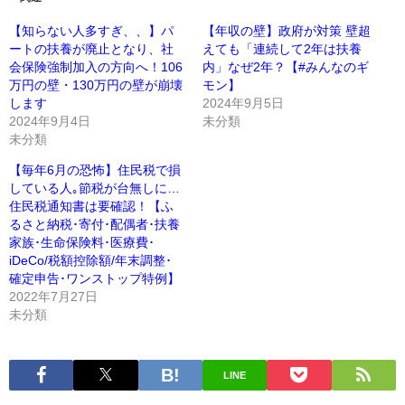
【知らない人多すぎ、、】パ
【年収の壁】政府が対策 壁超
ートの扶養が廃止となり、社
えても「連続して2年は扶養
会保険強制加入の方向へ！106
内」なぜ2年？【#みんなのギ
万円の壁・130万円の壁が崩壊
モン】
します
2024年9月5日
2024年9月4日
未分類
未分類
【毎年6月の恐怖】住民税で損
している人｡節税が台無しに…
住民税通知書は要確認！【ふ
るさと納税･寄付･配偶者･扶養
家族･生命保険料･医療費･
iDeCo/税額控除額/年末調整･
確定申告･ワンストップ特例】
2022年7月27日
未分類
LINE