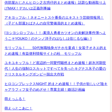
供部屋おじさんヒロシ之古惑仔的まとめ速報）話題な動画取り上
げMAX！デカいは正義刑事編
アキヨッフル-！ネオニートスケ番長のエキストラ芸能情報局！
（子ども部屋おばさんの自宅警備員的まとめ速報）
[ヨシヨシロッフル-！！-素浪人勇者カツオンの未解決事件簿へよ
うこそYOUKO！のナンノ洋子のはなしは信じるな編）]
モリッフル！ 50代無職独身ガチホモ童貞！女装子オネエ的ま
とめ速報！有益便利情報サイトの杜 モリッフル
ユキユキッフル！ど底辺的一同驚愕騒然まとめ速報！超氷河期世
代！人生の強制ロスカットですべてを失ったキグナス氷子の愛の
クリスタルキングボンビー脱出大作戦
ヒロコンプレックスNIGHT 的まとめ速報！！子供が欲しいど陰キ
ャアラフィフ女子のめざせ！専業主婦！婚活計画編
萌えっふる！
萌えっとこあに！