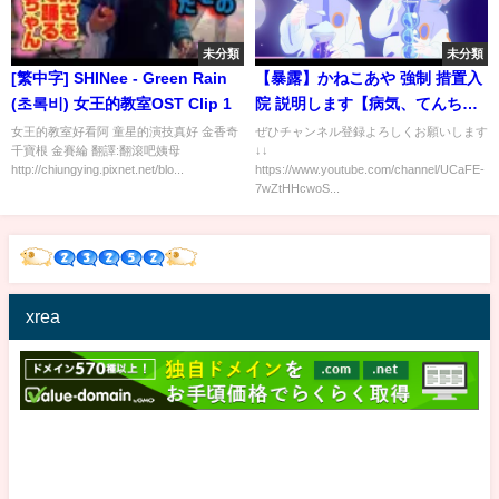
未分類
未分類
[繁中字] SHINee - Green Rain
【暴露】かねこあや 強制 措置入
(초록비) 女王的教室OST Clip 1
院 説明します【病気、てんち
む、コレコレ】
女王的教室好看阿 童星的演技真好 金香奇
ぜひチャンネル登録よろしくお願いします
千寶根 金賽綸 翻譯:翻滾吧姨母
↓↓
http://chiungying.pixnet.net/blo...
https://www.youtube.com/channel/UCaFE-
7wZtHHcwoS...
xrea