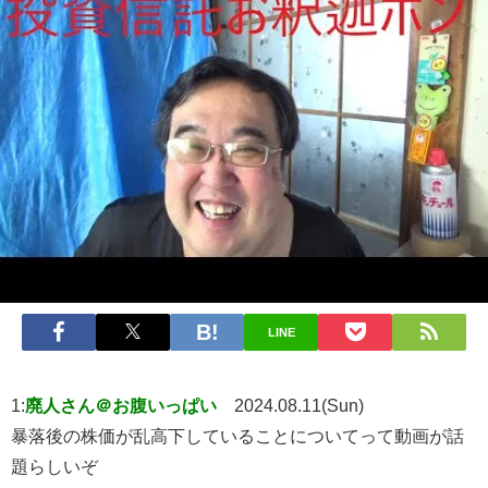
LINE
1:
廃人さん＠お腹いっぱい
2024.08.11(Sun)
暴落後の株価が乱高下していることについてって動画が話
題らしいぞ