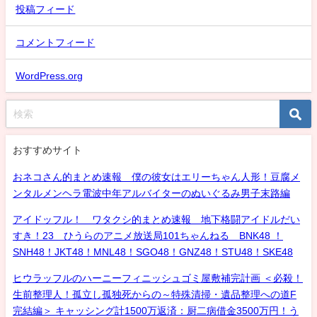
投稿フィード
コメントフィード
WordPress.org
おすすめサイト
おネコさん的まとめ速報 僕の彼女はエリーちゃん人形！豆腐メ
ンタルメンヘラ電波中年アルバイターのぬいぐるみ男子末路編
アイドッフル！ ワタクシ的まとめ速報 地下格闘アイドルだい
すき！23 ひうらのアニメ放送局101ちゃんねる BNK48 ！
SNH48！JKT48！MNL48！SGO48！GNZ48！STU48！SKE48
ヒウラッフルのハーニーフィニッシュゴミ屋敷補完計画 ＜必殺！
生前整理人！孤立し孤独死からの～特殊清掃・遺品整理への道F
完結編＞ キャッシング計1500万返済：厨二病借金3500万円！う