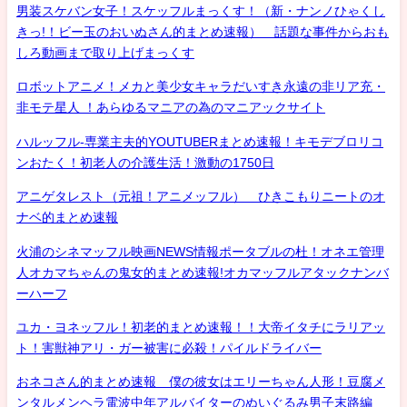
男装スケバン女子！スケッフルまっくす！（新・ナンノひゃくし
きっ!！ビー玉のおいぬさん的まとめ速報） 話題な事件からおも
しろ動画まで取り上げまっくす
ロボットアニメ！メカと美少女キャラだいすき永遠の非リア充・
非モテ星人 ！あらゆるマニアの為のマニアックサイト
ハルッフル-専業主夫的YOUTUBERまとめ速報！キモデブロリコ
ンおたく！初老人の介護生活！激動の1750日
アニゲタレスト（元祖！アニメッフル） ひきこもりニートのオ
ナベ的まとめ速報
火浦のシネマッフル映画NEWS情報ポータブルの杜！オネエ管理
人オカマちゃんの鬼女的まとめ速報!オカマッフルアタックナンバ
ーハーフ
ユカ・ヨネッフル！初老的まとめ速報！！大帝イタチにラリアッ
ト！害獣神アリ・ガー被害に必殺！パイルドライバー
おネコさん的まとめ速報 僕の彼女はエリーちゃん人形！豆腐メ
ンタルメンヘラ電波中年アルバイターのぬいぐるみ男子末路編