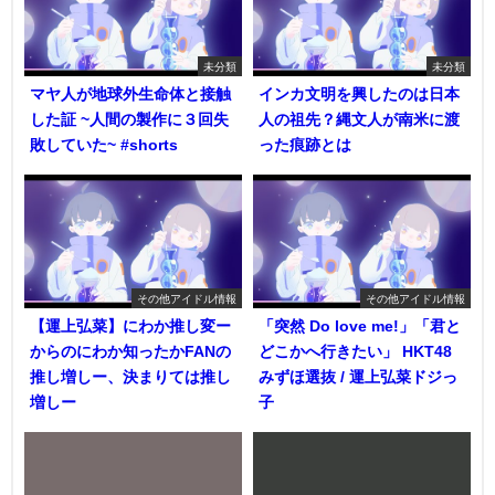
未分類
未分類
マヤ人が地球外生命体と接触
インカ文明を興したのは日本
した証 ~人間の製作に３回失
人の祖先？縄文人が南米に渡
敗していた~ #shorts
った痕跡とは
その他アイドル情報
その他アイドル情報
【運上弘菜】にわか推し変ー
「突然 Do love me!」「君と
からのにわか知ったかFANの
どこかへ行きたい」 HKT48
推し増しー、決まりては推し
みずほ選抜 / 運上弘菜ドジっ
増しー
子