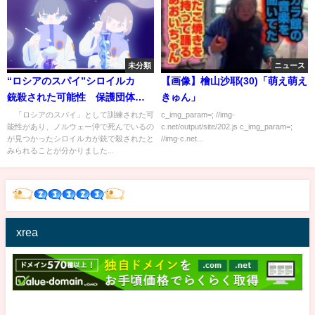
未分類
ニュース
“ロシアのスパイ”シロイルカ
【画像】檜山沙耶(30)「萌え萌え
銃殺された可能性 保護団体
きゅん」
「死骸に銃創」と指摘(2024年9
「ロシアのスパイ」として訓練された可
c_img_param=; //img-
能性があり、ノルウェー沖で死んでいるの
c.net/output/site/202.js c_img_param=;
月5日)
が見つかったシロイルカが銃で殺されたと
//img-c.net...
みられることが分かりました...
xrea