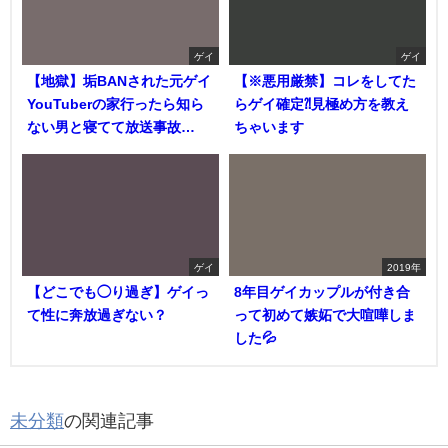
ゲイ
ゲイ
【地獄】垢BANされた元ゲイ
【※悪用厳禁】コレをしてた
YouTuberの家行ったら知ら
らゲイ確定⁈見極め方を教え
ない男と寝てて放送事故…
ちゃいます
ゲイ
2019年
【どこでも◯り過ぎ】ゲイっ
8年目ゲイカップルが付き合
て性に奔放過ぎない？
って初めて嫉妬で大喧嘩しま
した💦
未分類
の関連記事