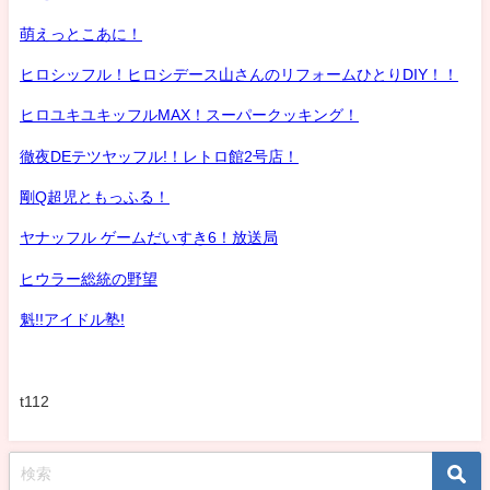
萌えっとこあに！
ヒロシッフル！ヒロシデース山さんのリフォームひとりDIY！！
ヒロユキユキッフルMAX！スーパークッキング！
徹夜DEテツヤッフル!！レトロ館2号店！
剛Q超児ともっふる！
ヤナッフル ゲームだいすき6！放送局
ヒウラー総統の野望
魁!!アイドル塾!
t112