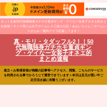
ネット乞食50代無職独身ガチホモ童貞ギング・ゲイなー女装子オネエ的まと
め速報！ネトゲ廃人は女子ホームレス三銃士伝説！あおいちゃん！ホームレ
スまなみ！愛内アイラ応援してます！
真・モリ・タダッフル2！！50
代無職独身ガチホモ童貞ギン
グ・ゲイなー女装子オネエ的
まとめ速報
孤立＜お客様皆様が掲載の記事等へアクセス、閲覧、こちらのサービス
を利用される事でかろうじて運営できています＞本日は足元が悪い中ご
足労頂き誠に有難うございます。