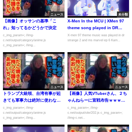
ニュース
未分類
【画像】オッサンの基準「こ
X-Men In the MCU | XMen 97
れ」知ってるかどうかで決定
theme song played in DR
Strange MOM and in Ms
c_img_param=; //img-
X-men 97 theme music was played in dr
c.net/output/category/anime.js
strange 2 and ms marvel ep 6 Kam...
Marvel | Mutants
c_img_param=; //img...
ニュース
ニュース
トランプ大統領、台湾有事が起
【画像】人気VTuberさん、２ち
きても軍事力は絶対に使わない
ゃんねらーに宣戦布告ｗｗｗｗ
と発表
ｗ
c_img_param=; //img-
c_img_param=; //img-
c.net/output/category/anime.js
c.net/output/site/202.js c_img_param=;
c_img_param=; //img...
//img-c.net...