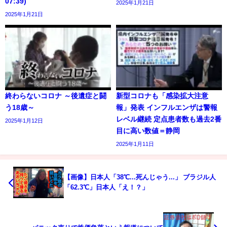
07:39)
2025年1月21日
2025年1月21日
終わらないコロナ ～後遺症と闘
新型コロナも「感染拡大注意
う18歳～
報」発表 インフルエンザは警報
レベル継続 定点患者数も過去2番
2025年1月12日
目に高い数値＝静岡
2025年1月11日
【画像】日本人「38℃...死んじゃう...」 ブラジル人
「62.3℃」日本人「え！？」