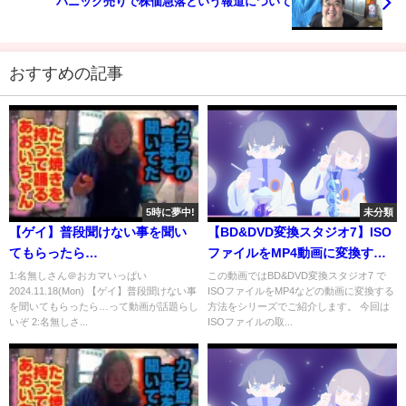
パニック売りで株価急落という報道について
おすすめの記事
5時に夢中!
未分類
【ゲイ】普段聞けない事を聞い
【BD&DVD変換スタジオ7】ISO
てもらったら…
ファイルをMP4動画に変換する
方法 #1 ISO ファイルの取り込み
1:名無しさん＠おカマいっぱい
この動画ではBD&DVD変換スタジオ7 で
2024.11.18(Mon) 【ゲイ】普段聞けない事
ISOファイルをMP4などの動画に変換する
方
を聞いてもらったら…って動画が話題らし
方法をシリーズでご紹介します。 今回は
いぞ 2:名無しさ...
ISOファイルの取...