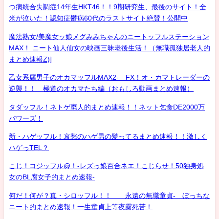
つ病統合失調症14年生HKT46！！9期研究生、最後のサイト！全
米が泣いた！認知症鬱病60代のラストサイト絶賛！公開中
魔法熟女/美魔女ッ娘メグみみちゃんのニートッフルステーション
MAX！ ニート仙人仙女の映画三昧老後生活！（無職孤独居老人的
まとめ速報Z)]
乙女系腐男子のオカマッフルMAX2- FX！オ・カマトレーダーの
逆襲！！ 極道のオカマたち編（おもしろ動画まとめ速報）
タダッフル！ネトゲ廃人的まとめ速報！！ネット乞食DE2000万
パワーズ！
新・ハゲッフル！哀愁のハゲ男の髪ってるまとめ速報！！激しく
ハゲっTEL？
こじ！コジッフル@！-レズっ娘百合ネエ！こじらせ！50独身処
女のBL腐女子的まとめ速報-
何だ！何が？真・シロッフル！！ 永遠の無職童貞- ぼっちな
ニート的まとめ速報！一生童貞上等夜露死苦！