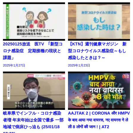
20250125放送 医TV ｢新型コ
【KTN】週刊健康マガジン 新
ロナ感染症 定期接種の現状と
型コロナウイルス感染症～もし
課題」
感染したときは？～
2025年1月27日
2025年1月23日
岐阜県でインフル・コロナ感染
AAJTAK 2 | CORONA और HMPV
者増 年末年始は全国で最多 一部
के बाद आया नया वायरस, नए वायरस ने ले
地域で病床ひっ迫も (25/01/18
ली 8 लोगों की जान ! | AT2