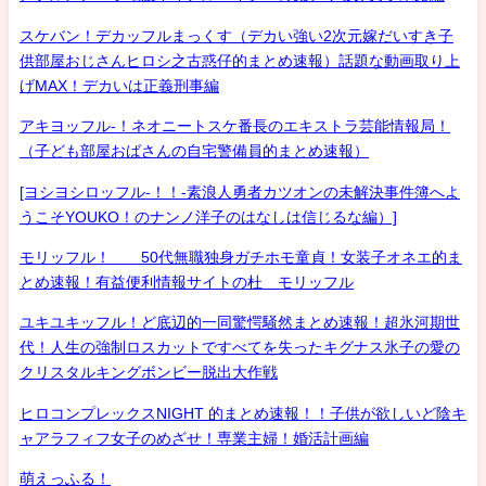
スケバン！デカッフルまっくす（デカい強い2次元嫁だいすき子
供部屋おじさんヒロシ之古惑仔的まとめ速報）話題な動画取り上
げMAX！デカいは正義刑事編
アキヨッフル-！ネオニートスケ番長のエキストラ芸能情報局！
（子ども部屋おばさんの自宅警備員的まとめ速報）
[ヨシヨシロッフル-！！-素浪人勇者カツオンの未解決事件簿へよ
うこそYOUKO！のナンノ洋子のはなしは信じるな編）]
モリッフル！ 50代無職独身ガチホモ童貞！女装子オネエ的ま
とめ速報！有益便利情報サイトの杜 モリッフル
ユキユキッフル！ど底辺的一同驚愕騒然まとめ速報！超氷河期世
代！人生の強制ロスカットですべてを失ったキグナス氷子の愛の
クリスタルキングボンビー脱出大作戦
ヒロコンプレックスNIGHT 的まとめ速報！！子供が欲しいど陰キ
ャアラフィフ女子のめざせ！専業主婦！婚活計画編
萌えっふる！