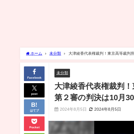
ホーム
未分類
大津綾香代表権裁判！東京高等裁判所
未分類
Facebook
大津綾香代表権裁判！
post
第２審の判決は10月3
2024年8月5日
2024年8月5日
はてブ
Pocket