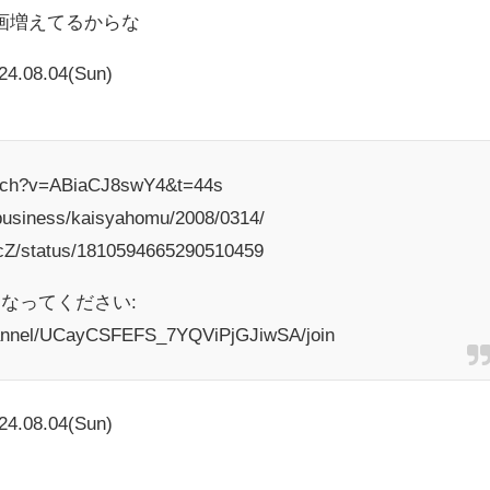
画増えてるからな
24.08.04(Sun)
atch?v=ABiaCJ8swY4&t=44s
/business/kaisyahomu/2008/0314/
hcZ/status/1810594665290510459
なってください:
hannel/UCayCSFEFS_7YQViPjGJiwSA/join
24.08.04(Sun)
と