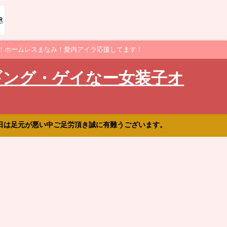
！ホームレスまなみ！愛内アイラ応援してます！
ギング・ゲイなー女装子オ
日は足元が悪い中ご足労頂き誠に有難うございます。