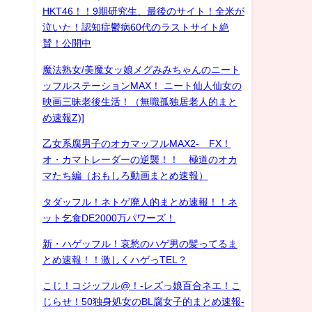
HKT46！！9期研究生、最後のサイト！全米が
泣いた！認知症鬱病60代のラストサイト絶
賛！公開中
魔法熟女/美魔女ッ娘メグみみちゃんのニート
ッフルステーションMAX！ ニート仙人仙女の
映画三昧老後生活！（無職孤独居老人的まと
め速報Z)]
乙女系腐男子のオカマッフルMAX2- FX！
オ・カマトレーダーの逆襲！！ 極道のオカ
マたち編（おもしろ動画まとめ速報）
タダッフル！ネトゲ廃人的まとめ速報！！ネ
ット乞食DE2000万パワーズ！
新・ハゲッフル！哀愁のハゲ男の髪ってるま
とめ速報！！激しくハゲっTEL？
こじ！コジッフル@！-レズっ娘百合ネエ！こ
じらせ！50独身処女のBL腐女子的まとめ速報-