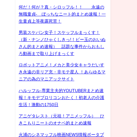
何だ！何が？真・シロッフル！！ 永遠の
無職童貞- ぼっちなニート的まとめ速報！一
生童貞上等夜露死苦！
男装スケバン女子！スケッフルまっくす！
（新・ナンノひゃくしきっ!！ビー玉のおいぬ
さん的まとめ速報） 話題な事件からおもし
ろ動画まで取り上げまっくす
ロボットアニメ！メカと美少女キャラだいす
き永遠の非リア充・非モテ星人 ！あらゆるマ
ニアの為のマニアックサイト
ハルッフル-専業主夫的YOUTUBERまとめ速
報！キモデブロリコンおたく！初老人の介護
生活！激動の1750日
アニゲタレスト（元祖！アニメッフル） ひ
きこもりニートのオナベ的まとめ速報
火浦のシネマッフル映画NEWS情報ポータブ