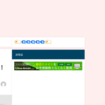
xrea
！