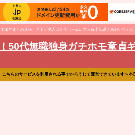
オネエ的まとめ速報！ネトゲ廃人は女子ホームレス三銃士伝説！あおいちゃん
！50代無職独身ガチホモ童貞
、こちらのサービスを利用される事でかろうじて運営できています＞本