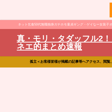
ネット乞食50代無職独身ガチホモ童貞ギング・ゲイなー女装子
真・モリ・タダッフル2！
ネエ的まとめ速報
孤立＜お客様皆様が掲載の記事等へアクセス、閲覧