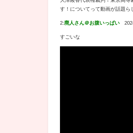
す！についてって動画が話題ら
2:
廃人さん＠お腹いっぱい
202
すごいな