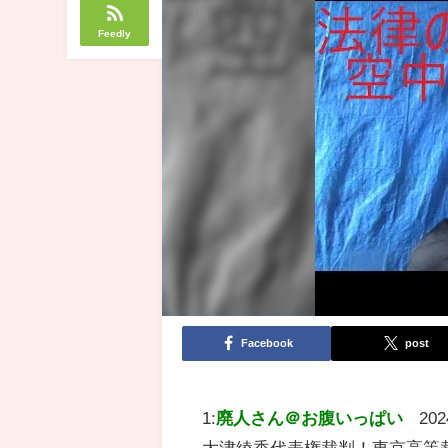
Feedly
Facebook
post
1:
廃人さん＠お腹いっぱい
202
大津綾香代表権裁判！東京高等裁