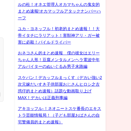
ルの杜！オネエ管理人オカマちゃんの鬼女的
まとめ速報!オカマッフルアタックナンバーハ
ーフ
ユカ・ヨネッフル！初老的まとめ速報！！大
帝イタチにラリアット！害獣神アリ・ガー被
害に必殺！パイルドライバー
おネコさん的まとめ速報 僕の彼女はエリー
ちゃん人形！豆腐メンタルメンヘラ電波中年
アルバイターのぬいぐるみ男子末路編
スケバン！デカッフルまっくす（デカい強い2
次元嫁だいすき子供部屋おじさんヒロシ之古
惑仔的まとめ速報）話題な動画取り上げ
MAX！デカいは正義刑事編
アキヨッフル-！ネオニートスケ番長のエキス
トラ芸能情報局！（子ども部屋おばさんの自
宅警備員的まとめ速報）