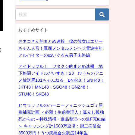
おすすめサイト
おネコさん的まとめ速報 僕の彼女はエリー
ちゃん人形！豆腐メンタルメンヘラ電波中年
0
アルバイターのぬいぐるみ男子末路編
アイドッフル！ ワタクシ的まとめ速報 地
下格闘アイドルだいすき！23 ひうらのアニ
メ放送局101ちゃんねる BNK48 ！SNH48！
JKT48！MNL48！SGO48！GNZ48！
STU48！SKE48
ヒウラッフルのハーニーフィニッシュゴミ屋
敷補完計画 ＜必殺！生前整理人！孤立し孤独
死からの～特殊清掃・遺品整理への道F完結編
＞ キャッシング計1500万返済：厨二病借金
3500万円！うつ病統合失調症14年生