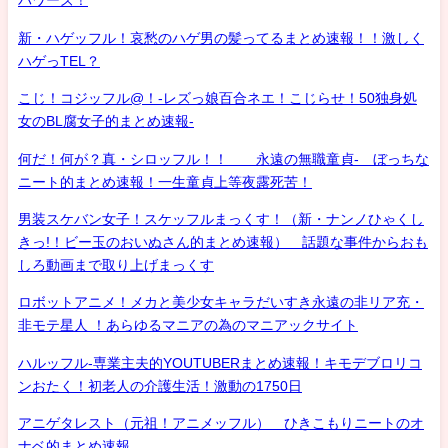
パワーズ！
新・ハゲッフル！哀愁のハゲ男の髪ってるまとめ速報！！激しく
ハゲっTEL？
こじ！コジッフル@！-レズっ娘百合ネエ！こじらせ！50独身処
女のBL腐女子的まとめ速報-
何だ！何が？真・シロッフル！！ 永遠の無職童貞- ぼっちな
ニート的まとめ速報！一生童貞上等夜露死苦！
男装スケバン女子！スケッフルまっくす！（新・ナンノひゃくし
きっ!！ビー玉のおいぬさん的まとめ速報） 話題な事件からおも
しろ動画まで取り上げまっくす
ロボットアニメ！メカと美少女キャラだいすき永遠の非リア充・
非モテ星人 ！あらゆるマニアの為のマニアックサイト
ハルッフル-専業主夫的YOUTUBERまとめ速報！キモデブロリコ
ンおたく！初老人の介護生活！激動の1750日
アニゲタレスト（元祖！アニメッフル） ひきこもりニートのオ
ナベ的まとめ速報