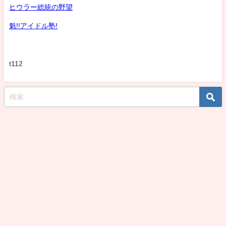
ヒウラー総統の野望
魁!!アイドル塾!
t112
koshirohiroko39jp All Rights Reserved.