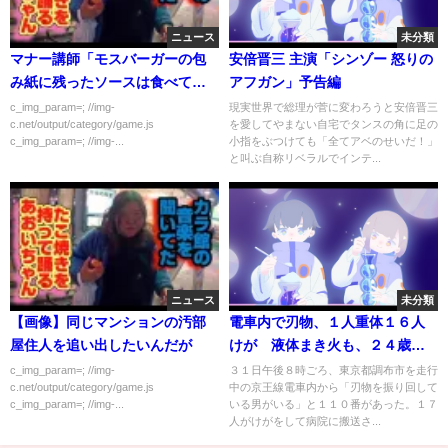
ニュース
未分類
マナー講師「モスバーガーの包
安倍晋三 主演「シンゾー 怒りの
み紙に残ったソースは食べては
アフガン」予告編
いけません」
c_img_param=; //img-
現実世界で総理が菅に変わろうと安倍晋三
c.net/output/category/game.js
を愛してやまない自宅でタンスの角に足の
c_img_param=; //img-...
小指をぶつけても「全てアベのせいだ！」
と叫ぶ自称リベラルでインテ...
ニュース
未分類
【画像】同じマンションの汚部
電車内で刃物、１人重体１６人
屋住人を追い出したいんだが
けが 液体まき火も、２４歳男
逮捕 警視庁
c_img_param=; //img-
３１日午後８時ごろ、東京都調布市を走行
c.net/output/category/game.js
中の京王線電車内から「刃物を振り回して
c_img_param=; //img-...
いる男がいる」と１１０番があった。１７
人がけがをして病院に搬送さ...