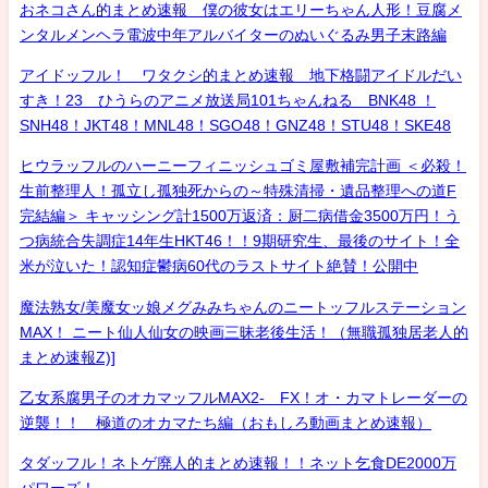
おネコさん的まとめ速報 僕の彼女はエリーちゃん人形！豆腐メ
ンタルメンヘラ電波中年アルバイターのぬいぐるみ男子末路編
アイドッフル！ ワタクシ的まとめ速報 地下格闘アイドルだい
すき！23 ひうらのアニメ放送局101ちゃんねる BNK48 ！
SNH48！JKT48！MNL48！SGO48！GNZ48！STU48！SKE48
ヒウラッフルのハーニーフィニッシュゴミ屋敷補完計画 ＜必殺！
生前整理人！孤立し孤独死からの～特殊清掃・遺品整理への道F
完結編＞ キャッシング計1500万返済：厨二病借金3500万円！う
つ病統合失調症14年生HKT46！！9期研究生、最後のサイト！全
米が泣いた！認知症鬱病60代のラストサイト絶賛！公開中
魔法熟女/美魔女ッ娘メグみみちゃんのニートッフルステーション
MAX！ ニート仙人仙女の映画三昧老後生活！（無職孤独居老人的
まとめ速報Z)]
乙女系腐男子のオカマッフルMAX2- FX！オ・カマトレーダーの
逆襲！！ 極道のオカマたち編（おもしろ動画まとめ速報）
タダッフル！ネトゲ廃人的まとめ速報！！ネット乞食DE2000万