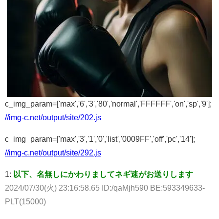
c_img_param=['max','6','3','80','normal','FFFFFF','on','sp','9'];
//img-c.net/output/site/202.js
c_img_param=['max','3','1','0','list','0009FF','off','pc','14'];
//img-c.net/output/site/292.js
1:
以下、名無しにかわりましてネギ速がお送りします
2024/07/30(火) 23:16:58.65 ID:/qaMjh590 BE:593349633-
PLT(15000)