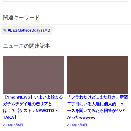
関連キーワード
#EatsMatteosBdaysaMB
ニュース
の関連記事
【9monNEWS】いよいよ始まる
「フラれたけど...まだ好き」新宿
ガチムチゲイ達の恋リアと
二丁目にいる人達に個人的ニュ
は！？【ゲスト：NAWOTO・
ースを聞いてみたら回答がヤバ
TAKA】
かったwwwww
2026年7月5日
2026年7月4日