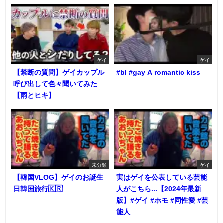
ゲイ
ゲイ
【禁断の質問】ゲイカップル
#bl #gay A romantic kiss
呼び出して色々聞いてみた
【雨とヒキ】
未分類
ゲイ
【韓国VLOG】ゲイのお誕生
実はゲイを公表している芸能
日韓国旅行🇰🇷
人がこちら...【2024年最新
版】#ゲイ #ホモ #同性愛 #芸
能人