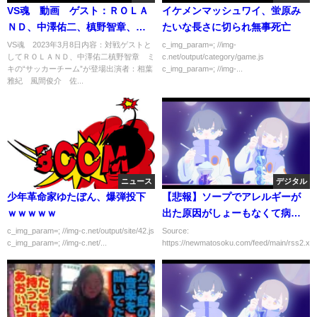
VS魂 動画 ゲスト：ＲＯＬＡ
イケメンマッシュワイ、蛍原み
ＮＤ、中澤佑二、槙野智章、ミ
たいな長さに切られ無事死亡
キ 3月9日
VS魂 2023年3月8日内容：対戦ゲストと
c_img_param=; //img-
してＲＯＬＡＮＤ、中澤佑二槙野智章 ミ
c.net/output/category/game.js
キの“サッカーチーム”が登場出演者：相葉
c_img_param=; //img-...
雅紀 風間俊介 佐...
ニュース
デジタル
少年革命家ゆたぼん、爆弾投下
【悲報】ソープでアレルギーが
ｗｗｗｗｗ
出た原因がしょーもなくて病院
で恥かいた...
c_img_param=; //img-c.net/output/site/42.js
Source:
c_img_param=; //img-c.net/...
https://newmatosoku.com/feed/main/rss2.xml.