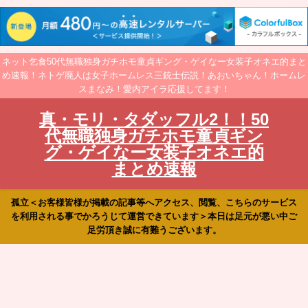
ネット乞食50代無職独身ガチホモ童貞ギング・ゲイなー女装子オネエ的まと
め速報！ネトゲ廃人は女子ホームレス三銃士伝説！あおいちゃん！ホームレ
スまなみ！愛内アイラ応援してます！
真・モリ・タダッフル2！！50
代無職独身ガチホモ童貞ギン
グ・ゲイなー女装子オネエ的
まとめ速報
孤立＜お客様皆様が掲載の記事等へアクセス、閲覧、こちらのサービス
を利用される事でかろうじて運営できています＞本日は足元が悪い中ご
足労頂き誠に有難うございます。