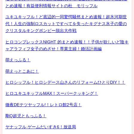
とめ速報！有益便利情報サイトの杜 モリッフル
ユキユキッフル！ど底辺的一同驚愕騒然まとめ速報！超氷河期世
代！人生の強制ロスカットですべてを失ったキグナス氷子の愛の
クリスタルキングボンビー脱出大作戦
ヒロコンプレックスNIGHT 的まとめ速報！！子供が欲しいど陰キ
ャアラフィフ女子のめざせ！専業主婦！婚活計画編
萌えっふる！
萌えっとこあに！
ヒロシッフル！ヒロシデース山さんのリフォームひとりDIY！！
ヒロユキユキッフルMAX！スーパークッキング！
徹夜DEテツヤッフル!！レトロ館2号店！
剛Q超児ともっふる！
ヤナッフル ゲームだいすき6！放送局