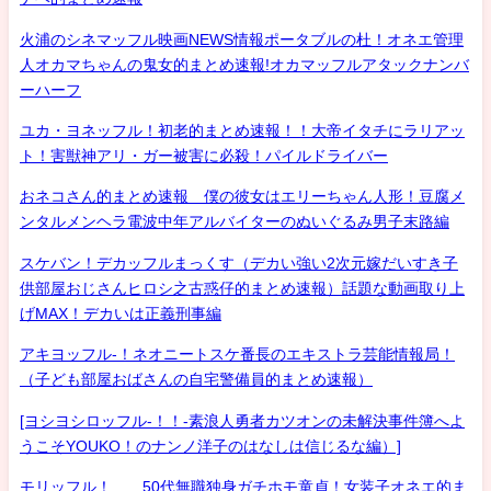
火浦のシネマッフル映画NEWS情報ポータブルの杜！オネエ管理
人オカマちゃんの鬼女的まとめ速報!オカマッフルアタックナンバ
ーハーフ
ユカ・ヨネッフル！初老的まとめ速報！！大帝イタチにラリアッ
ト！害獣神アリ・ガー被害に必殺！パイルドライバー
おネコさん的まとめ速報 僕の彼女はエリーちゃん人形！豆腐メ
ンタルメンヘラ電波中年アルバイターのぬいぐるみ男子末路編
スケバン！デカッフルまっくす（デカい強い2次元嫁だいすき子
供部屋おじさんヒロシ之古惑仔的まとめ速報）話題な動画取り上
げMAX！デカいは正義刑事編
アキヨッフル-！ネオニートスケ番長のエキストラ芸能情報局！
（子ども部屋おばさんの自宅警備員的まとめ速報）
[ヨシヨシロッフル-！！-素浪人勇者カツオンの未解決事件簿へよ
うこそYOUKO！のナンノ洋子のはなしは信じるな編）]
モリッフル！ 50代無職独身ガチホモ童貞！女装子オネエ的ま