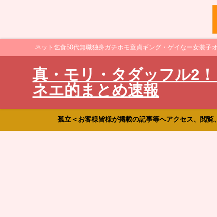
ネット乞食50代無職独身ガチホモ童貞ギング・ゲイなー女装子
真・モリ・タダッフル2！
ネエ的まとめ速報
孤立＜お客様皆様が掲載の記事等へアクセス、閲覧