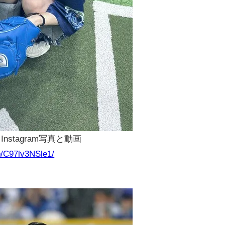
 • Instagram写真と動画
p/C97lv3NSle1/