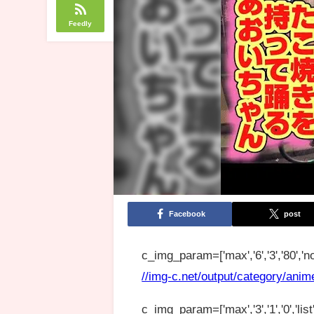
Feedly
Facebook
post
c_img_param=['max','6','3','80','no
//img-c.net/output/category/anim
c_img_param=['max','3','1','0','list',