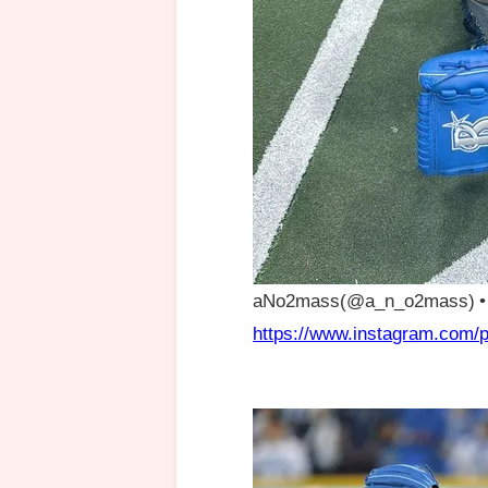
aNo2mass(@a_n_o2mass)
https://www.instagram.com/