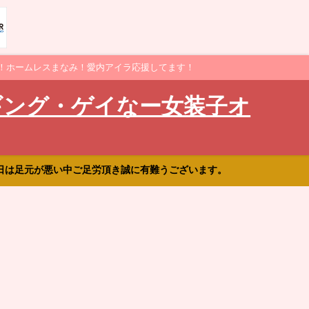
！ホームレスまなみ！愛内アイラ応援してます！
ギング・ゲイなー女装子オ
日は足元が悪い中ご足労頂き誠に有難うございます。