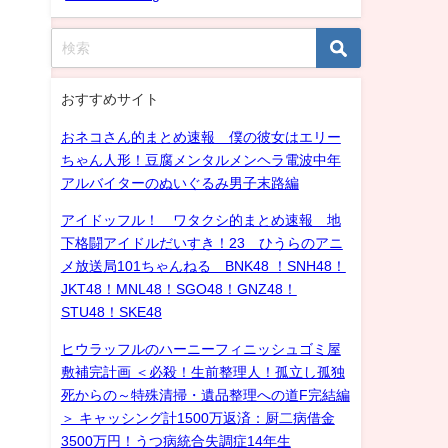
おすすめサイト
おネコさん的まとめ速報 僕の彼女はエリー
ちゃん人形！豆腐メンタルメンヘラ電波中年
アルバイターのぬいぐるみ男子末路編
アイドッフル！ ワタクシ的まとめ速報 地
下格闘アイドルだいすき！23 ひうらのアニ
メ放送局101ちゃんねる BNK48 ！SNH48！
JKT48！MNL48！SGO48！GNZ48！
STU48！SKE48
ヒウラッフルのハーニーフィニッシュゴミ屋
敷補完計画 ＜必殺！生前整理人！孤立し孤独
死からの～特殊清掃・遺品整理への道F完結編
＞ キャッシング計1500万返済：厨二病借金
3500万円！うつ病統合失調症14年生