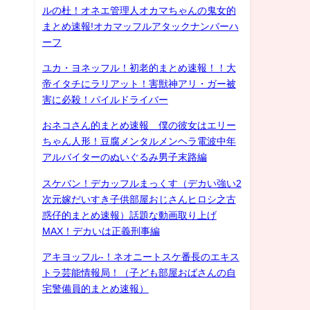
ルの杜！オネエ管理人オカマちゃんの鬼女的
まとめ速報!オカマッフルアタックナンバーハ
ーフ
ユカ・ヨネッフル！初老的まとめ速報！！大
帝イタチにラリアット！害獣神アリ・ガー被
害に必殺！パイルドライバー
おネコさん的まとめ速報 僕の彼女はエリー
ちゃん人形！豆腐メンタルメンヘラ電波中年
アルバイターのぬいぐるみ男子末路編
スケバン！デカッフルまっくす（デカい強い2
次元嫁だいすき子供部屋おじさんヒロシ之古
惑仔的まとめ速報）話題な動画取り上げ
MAX！デカいは正義刑事編
アキヨッフル-！ネオニートスケ番長のエキス
トラ芸能情報局！（子ども部屋おばさんの自
宅警備員的まとめ速報）