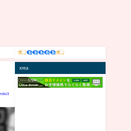
xrea
」
iroko3