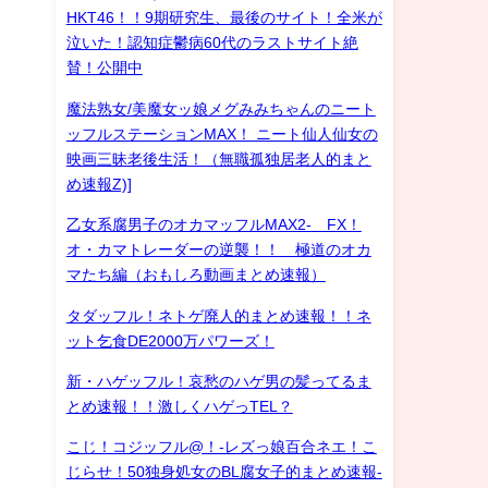
HKT46！！9期研究生、最後のサイト！全米が
泣いた！認知症鬱病60代のラストサイト絶
賛！公開中
魔法熟女/美魔女ッ娘メグみみちゃんのニート
ッフルステーションMAX！ ニート仙人仙女の
映画三昧老後生活！（無職孤独居老人的まと
め速報Z)]
乙女系腐男子のオカマッフルMAX2- FX！
オ・カマトレーダーの逆襲！！ 極道のオカ
マたち編（おもしろ動画まとめ速報）
タダッフル！ネトゲ廃人的まとめ速報！！ネ
ット乞食DE2000万パワーズ！
新・ハゲッフル！哀愁のハゲ男の髪ってるま
とめ速報！！激しくハゲっTEL？
こじ！コジッフル@！-レズっ娘百合ネエ！こ
じらせ！50独身処女のBL腐女子的まとめ速報-