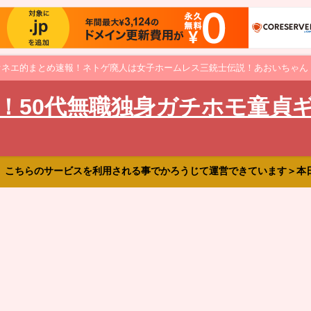
オネエ的まとめ速報！ネトゲ廃人は女子ホームレス三銃士伝説！あおいちゃん
！50代無職独身ガチホモ童貞
、こちらのサービスを利用される事でかろうじて運営できています＞本