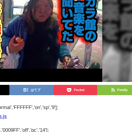
はてブ
Pocket
Feedly
rmal','FFFFFF','on','sp','9'];
e.js
'0009FF','off','pc','14'];