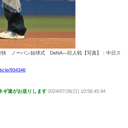
快 ノーバン始球式 DeNA―巨人戦【写真】：中日ス
ticle/934346
ネギ速がお送りします
2024/07/28(日) 10:56:45.94