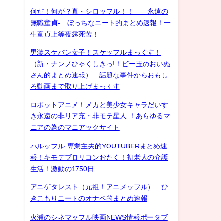
何だ！何が？真・シロッフル！！ 永遠の
無職童貞- ぼっちなニート的まとめ速報！一
生童貞上等夜露死苦！
男装スケバン女子！スケッフルまっくす！
（新・ナンノひゃくしきっ!！ビー玉のおいぬ
さん的まとめ速報） 話題な事件からおもし
ろ動画まで取り上げまっくす
ロボットアニメ！メカと美少女キャラだいす
き永遠の非リア充・非モテ星人 ！あらゆるマ
ニアの為のマニアックサイト
ハルッフル-専業主夫的YOUTUBERまとめ速
報！キモデブロリコンおたく！初老人の介護
生活！激動の1750日
アニゲタレスト（元祖！アニメッフル） ひ
きこもりニートのオナベ的まとめ速報
火浦のシネマッフル映画NEWS情報ポータブ