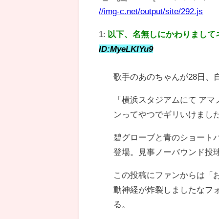
//img-c.net/output/site/292.js
1:
以下、名無しにかわりまして
ID:MyeLKIYu9
歌手のあのちゃんが28日、
「横浜スタジアムにて アマ
ンってやつでギリいけまし
碧グローブと青のショートパ
登場。見事ノーバウンド投
この投稿にファンからは「お
動神経が炸裂しましたなフォ
る。