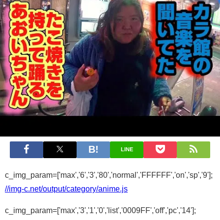
LINE
c_img_param=['max','6','3','80','normal','FFFFFF','on','sp','9'];
//img-c.net/output/category/anime.js
c_img_param=['max','3','1','0','list','0009FF','off','pc','14'];