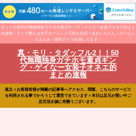
ネット乞食50代無職独身ガチホモ童貞ギング・ゲイなー女装子オネエ的まと
め速報！ネトゲ廃人は女子ホームレス三銃士伝説！あおいちゃん！ホームレ
スまなみ！愛内アイラ応援してます！
真・モリ・タダッフル2！！50
代無職独身ガチホモ童貞ギン
グ・ゲイなー女装子オネエ的
まとめ速報
孤立＜お客様皆様が掲載の記事等へアクセス、閲覧、こちらのサービス
を利用される事でかろうじて運営できています＞本日は足元が悪い中ご
足労頂き誠に有難うございます。