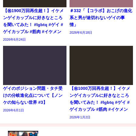
【㊗️1900万回再生超！】イケメ
＃332「【コラボ】おこげの進化
ンゲイカップルに好きなところ
系と男が途切れないゲイの事
を聞いてみた！ #lgbtq #ゲイ #
情」
ゲイカップル #筋肉 #イケメン
2026年6月18日
2026年6月24日
ゲイのポジション問題・タチ受
【㊗️1000万回再生超！】イケメ
けの分岐進化点について【ノン
ンゲイカップルに好きなところ
ケの知らない世界 #3】
を聞いてみた！ #lgbtq #ゲイ #
ゲイカップル #筋肉 #イケメン
2026年6月1日
2026年1月2日