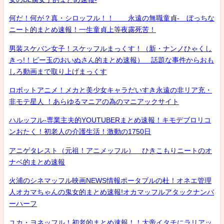
何だ！何が？真・シロッフル！！ 永遠の無職童貞- ぼっちな
ニート的まとめ速報！一生童貞上等夜露死苦！
男装スケバン女子！スケッフルまっくす！（新・ナンノひゃくし
きっ!！ビー玉のおいぬさん的まとめ速報） 話題な事件からおも
しろ動画まで取り上げまっくす
ロボットアニメ！メカと美少女キャラだいすき永遠の非リア充・
非モテ星人 ！あらゆるマニアの為のマニアックサイト
ハルッフル-専業主夫的YOUTUBERまとめ速報！キモデブロリコ
ンおたく！初老人の介護生活！激動の1750日
アニゲタレスト（元祖！アニメッフル） ひきこもりニートのオ
ナベ的まとめ速報
火浦のシネマッフル映画NEWS情報ポータブルの杜！オネエ管理
人オカマちゃんの鬼女的まとめ速報!オカマッフルアタックナンバ
ーハーフ
ユカ・ヨネッフル！初老的まとめ速報！！大帝イタチにラリアッ