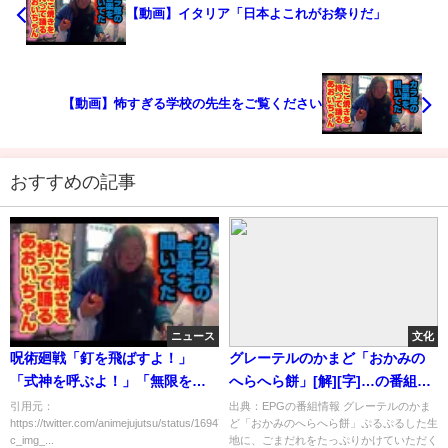
【動画】イタリア「日本よこれがお祭りだ」
【動画】怖すぎる学校の先生をご覧ください
おすすめの記事
ニュース
文化
呪術廻戦「釘を飛ばすよ！」
グレーテルのかまど「おかみの
「式神を呼ぶよ！」「無限を作
へらへら餅」[解][字]…の番組内
るよ！」←面白そう
容解析まとめ
引用元：
出典：EPGの番組情報 グレーテルのかま
https://twitter.com/animejujutsu/status/1694726117855535491
ど「おかみのへらへら餅」ぷるぷるした生
c_img_...
地に、ごまだれをたっぷりかけていただく