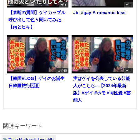
ゲイ
ゲイ
【禁断の質問】ゲイカップル
#bl #gay A romantic kiss
呼び出して色々聞いてみた
【雨とヒキ】
未分類
ゲイ
【韓国VLOG】ゲイのお誕生
実はゲイを公表している芸能
日韓国旅行🇰🇷
人がこちら...【2024年最新
版】#ゲイ #ホモ #同性愛 #芸
能人
関連キーワード
#EatsMatteosBdaysaMB