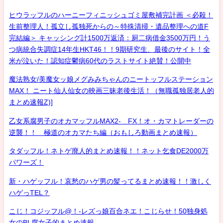
ヒウラッフルのハーニーフィニッシュゴミ屋敷補完計画 ＜必殺！
生前整理人！孤立し孤独死からの～特殊清掃・遺品整理への道F
完結編＞ キャッシング計1500万返済：厨二病借金3500万円！う
つ病統合失調症14年生HKT46！！9期研究生、最後のサイト！全
米が泣いた！認知症鬱病60代のラストサイト絶賛！公開中
魔法熟女/美魔女ッ娘メグみみちゃんのニートッフルステーション
MAX！ ニート仙人仙女の映画三昧老後生活！（無職孤独居老人的
まとめ速報Z)]
乙女系腐男子のオカマッフルMAX2- FX！オ・カマトレーダーの
逆襲！！ 極道のオカマたち編（おもしろ動画まとめ速報）
タダッフル！ネトゲ廃人的まとめ速報！！ネット乞食DE2000万
パワーズ！
新・ハゲッフル！哀愁のハゲ男の髪ってるまとめ速報！！激しく
ハゲっTEL？
こじ！コジッフル@！-レズっ娘百合ネエ！こじらせ！50独身処
女のBL腐女子的まとめ速報-