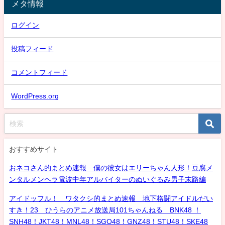
メタ情報
ログイン
投稿フィード
コメントフィード
WordPress.org
おすすめサイト
おネコさん的まとめ速報 僕の彼女はエリーちゃん人形！豆腐メ
ンタルメンヘラ電波中年アルバイターのぬいぐるみ男子末路編
アイドッフル！ ワタクシ的まとめ速報 地下格闘アイドルだい
すき！23 ひうらのアニメ放送局101ちゃんねる BNK48 ！
SNH48！JKT48！MNL48！SGO48！GNZ48！STU48！SKE48