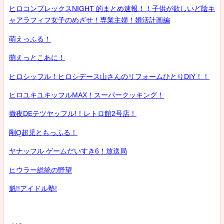
ヒロコンプレックスNIGHT 的まとめ速報！！子供が欲しいど陰キ
ャアラフィフ女子のめざせ！専業主婦！婚活計画編
萌えっふる！
萌えっとこあに！
ヒロシッフル！ヒロシデース山さんのリフォームひとりDIY！！
ヒロユキユキッフルMAX！スーパークッキング！
徹夜DEテツヤッフル!！レトロ館2号店！
剛Q超児ともっふる！
ヤナッフル ゲームだいすき6！放送局
ヒウラー総統の野望
魁!!アイドル塾!