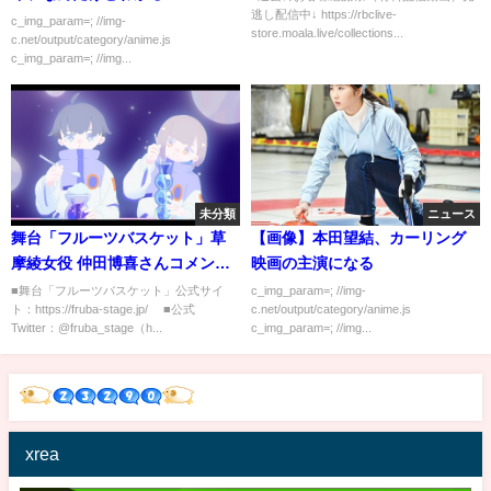
逃し配信中↓ https://rbclive-
c_img_param=; //img-
store.moala.live/collections...
c.net/output/category/anime.js
c_img_param=; //img...
未分類
ニュース
舞台「フルーツバスケット」草
【画像】本田望結、カーリング
摩綾女役 仲田博喜さんコメント
映画の主演になる
動画
■舞台「フルーツバスケット」公式サイ
c_img_param=; //img-
ト：https://fruba-stage.jp/ ■公式
c.net/output/category/anime.js
Twitter：@fruba_stage（h...
c_img_param=; //img...
xrea