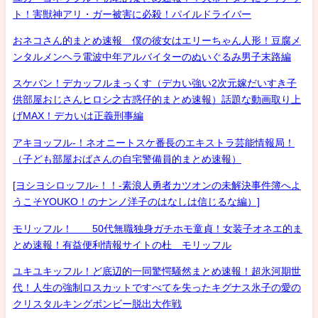
ト！害獣神アリ・ガー被害に必殺！パイルドライバー
おネコさん的まとめ速報 僕の彼女はエリーちゃん人形！豆腐メ
ンタルメンヘラ電波中年アルバイターのぬいぐるみ男子末路編
スケバン！デカッフルまっくす（デカい強い2次元嫁だいすき子
供部屋おじさんヒロシ之古惑仔的まとめ速報）話題な動画取り上
げMAX！デカいは正義刑事編
アキヨッフル-！ネオニートスケ番長のエキストラ芸能情報局！
（子ども部屋おばさんの自宅警備員的まとめ速報）
[ヨシヨシロッフル-！！-素浪人勇者カツオンの未解決事件簿へよ
うこそYOUKO！のナンノ洋子のはなしは信じるな編）]
モリッフル！ 50代無職独身ガチホモ童貞！女装子オネエ的ま
とめ速報！有益便利情報サイトの杜 モリッフル
ユキユキッフル！ど底辺的一同驚愕騒然まとめ速報！超氷河期世
代！人生の強制ロスカットですべてを失ったキグナス氷子の愛の
クリスタルキングボンビー脱出大作戦