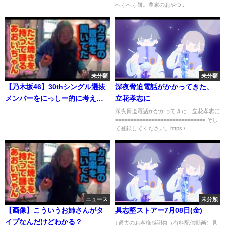
へらへら餅。農家のおやつ...
未分類
未分類
【乃木坂46】30thシングル選抜
深夜脅迫電話がかかってきた、
メンバーをにっしー的に考えて
立花孝志に
みた！
...
深夜脅迫電話がかかってきた、立花孝志に
============================== そし
て登録してください。https:/...
ニュース
未分類
【画像】こういうお姉さんがタ
具志堅ストアー7月08日(金)
イプなんだけどわかる？
↓過去のお客様感謝祭（有料配信動画）見