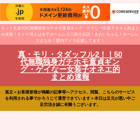
ネット乞食50代無職独身ガチホモ童貞ギング・ゲイなー女装子オネエ的まと
め速報！ネトゲ廃人は女子ホームレス三銃士伝説！あおいちゃん！ホームレ
スまなみ！愛内アイラ応援してます！
真・モリ・タダッフル2！！50
代無職独身ガチホモ童貞ギン
グ・ゲイなー女装子オネエ的
まとめ速報
孤立＜お客様皆様が掲載の記事等へアクセス、閲覧、こちらのサービス
を利用される事でかろうじて運営できています＞本日は足元が悪い中ご
足労頂き誠に有難うございます。