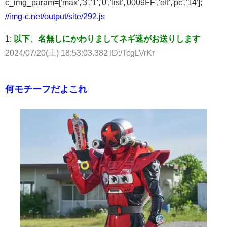
c_img_param=['max','3','1','0','list','0009FF','off','pc','14'];
//img-c.net/output/site/292.js
1:
以下、名無しにかわりましてネギ速がお送りします
2024/07/20(土) 18:53:03.382 ID:/TcgLVrKr
何モチーフだよこれ