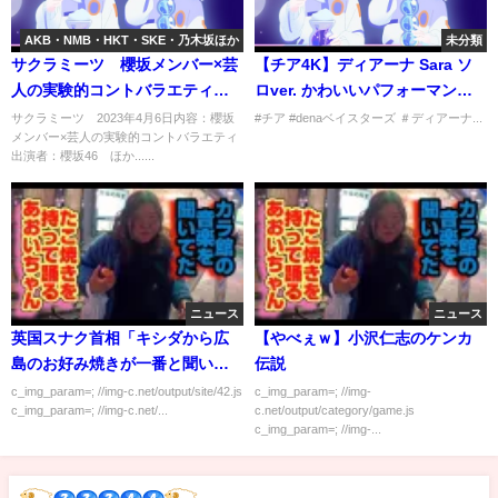
AKB・NMB・HKT・SKE・乃木坂ほか
未分類
サクラミーツ 櫻坂メンバー×芸
【チア4K】ディアーナ Sara ソ
人の実験的コントバラエティ 4
ロver. かわいいパフォーマンス
月6日
DeNAベイスターズ きつねダン
サクラミーツ 2023年4月6日内容：櫻坂
#チア #denaベイスターズ ＃ディアーナ...
メンバー×芸人の実験的コントバラエティ
スだけじゃない！
出演者：櫻坂46 ほか......
ニュース
ニュース
英国スナク首相「キシダから広
【やべぇｗ】小沢仁志のケンカ
島のお好み焼きが一番と聞い
伝説
た。私もそう思った」
c_img_param=; //img-c.net/output/site/42.js
c_img_param=; //img-
c_img_param=; //img-c.net/...
c.net/output/category/game.js
c_img_param=; //img-...