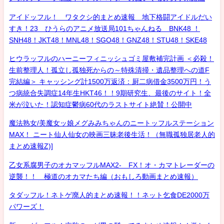
アイドッフル！ ワタクシ的まとめ速報 地下格闘アイドルだい
すき！23 ひうらのアニメ放送局101ちゃんねる BNK48 ！
SNH48！JKT48！MNL48！SGO48！GNZ48！STU48！SKE48
ヒウラッフルのハーニーフィニッシュゴミ屋敷補完計画 ＜必殺！
生前整理人！孤立し孤独死からの～特殊清掃・遺品整理への道F
完結編＞ キャッシング計1500万返済：厨二病借金3500万円！う
つ病統合失調症14年生HKT46！！9期研究生、最後のサイト！全
米が泣いた！認知症鬱病60代のラストサイト絶賛！公開中
魔法熟女/美魔女ッ娘メグみみちゃんのニートッフルステーション
MAX！ ニート仙人仙女の映画三昧老後生活！（無職孤独居老人的
まとめ速報Z)]
乙女系腐男子のオカマッフルMAX2- FX！オ・カマトレーダーの
逆襲！！ 極道のオカマたち編（おもしろ動画まとめ速報）
タダッフル！ネトゲ廃人的まとめ速報！！ネット乞食DE2000万
パワーズ！