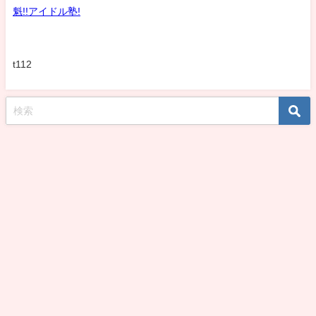
魁!!アイドル塾!
t112
koshirohiroko39jp All Rights Reserved.