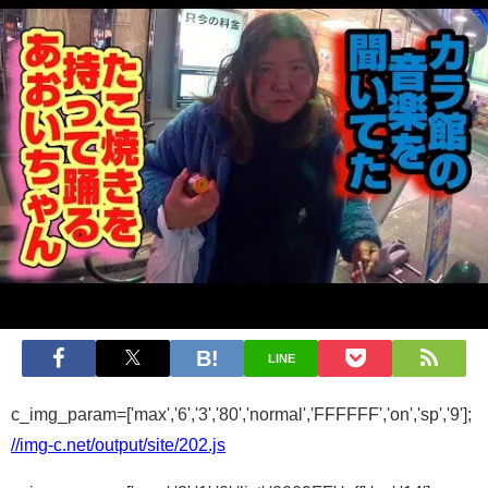
LINE
c_img_param=['max','6','3','80','normal','FFFFFF','on','sp','9'];
//img-c.net/output/site/202.js