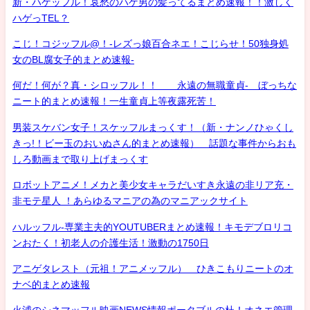
新・ハゲッフル！哀愁のハゲ男の髪ってるまとめ速報！！激しく
ハゲっTEL？
こじ！コジッフル@！-レズっ娘百合ネエ！こじらせ！50独身処
女のBL腐女子的まとめ速報-
何だ！何が？真・シロッフル！！ 永遠の無職童貞- ぼっちな
ニート的まとめ速報！一生童貞上等夜露死苦！
男装スケバン女子！スケッフルまっくす！（新・ナンノひゃくし
きっ!！ビー玉のおいぬさん的まとめ速報） 話題な事件からおも
しろ動画まで取り上げまっくす
ロボットアニメ！メカと美少女キャラだいすき永遠の非リア充・
非モテ星人 ！あらゆるマニアの為のマニアックサイト
ハルッフル-専業主夫的YOUTUBERまとめ速報！キモデブロリコ
ンおたく！初老人の介護生活！激動の1750日
アニゲタレスト（元祖！アニメッフル） ひきこもりニートのオ
ナベ的まとめ速報