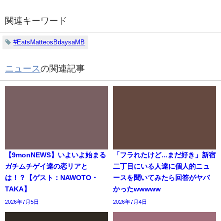
関連キーワード
#EatsMatteosBdaysaMB
ニュース
の関連記事
【9monNEWS】いよいよ始まる
「フラれたけど...まだ好き」新宿
ガチムチゲイ達の恋リアと
二丁目にいる人達に個人的ニュ
は！？【ゲスト：NAWOTO・
ースを聞いてみたら回答がヤバ
TAKA】
かったwwwww
2026年7月5日
2026年7月4日