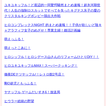
ユキユキッフル！ど底辺的一同驚愕騒然まとめ速報！超氷河期世
代！人生の強制ロスカットですべてを失ったキグナス氷子の愛の
クリスタルキングボンビー脱出大作戦
ヒロコンプレックスNIGHT 的まとめ速報！！子供が欲しいど陰キ
ャアラフィフ女子のめざせ！専業主婦！婚活計画編
萌えっふる！
萌えっとこあに！
ヒロシッフル！ヒロシデース山さんのリフォームひとりDIY！！
ヒロユキユキッフルMAX！スーパークッキング！
徹夜DEテツヤッフル!！レトロ館2号店！
剛Q超児ともっふる！
ヤナッフル ゲームだいすき6！放送局
ヒウラー総統の野望