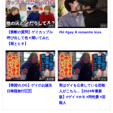
ゲイ
ゲイ
【禁断の質問】ゲイカップル
#bl #gay A romantic kiss
呼び出して色々聞いてみた
【雨とヒキ】
未分類
ゲイ
【韓国VLOG】ゲイのお誕生
実はゲイを公表している芸能
日韓国旅行🇰🇷
人がこちら...【2024年最新
版】#ゲイ #ホモ #同性愛 #芸
能人