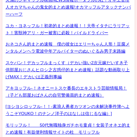
火浦のシネマッフル映画NEWS情報ポータブルの杜！オネエ管理
人オカマちゃんの鬼女的まとめ速報!オカマッフルアタックナンバ
ーハーフ
ユカ・ヨネッフル！初老的まとめ速報！！大帝イタチにラリアッ
ト！害獣神アリ・ガー被害に必殺！パイルドライバー
おネコさん的まとめ速報 僕の彼女はエリーちゃん人形！豆腐メ
ンタルメンヘラ電波中年アルバイターのぬいぐるみ男子末路編
スケバン！デカッフルまっくす（デカい強い2次元嫁だいすき子
供部屋おじさんヒロシ之古惑仔的まとめ速報）話題な動画取り上
げMAX！デカいは正義刑事編
アキヨッフル-！ネオニートスケ番長のエキストラ芸能情報局！
（子ども部屋おばさんの自宅警備員的まとめ速報）
[ヨシヨシロッフル-！！-素浪人勇者カツオンの未解決事件簿へよ
うこそYOUKO！のナンノ洋子のはなしは信じるな編）]
モリッフル！ 50代無職独身ガチホモ童貞！女装子オネエ的ま
とめ速報！有益便利情報サイトの杜 モリッフル