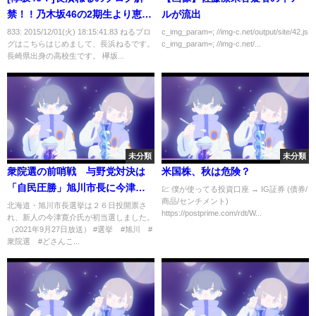
禁！ ! 乃木坂46の2期生より恵ま
ルが流出
れてると話題にwwww（画像あ
833: 2015/12/01(火) 18:15:41.83 ねるブロ
c_img_param=; //img-c.net/output/site/42.js
グはこちらはじめまして、長浜ねるです。
c_img_param=; //img-c.net/...
り）
長崎県出身の高校生です。 欅坂...
未分類
未分類
衆院選の前哨戦 与野党対決は
米国株、秋は危険？
「自民圧勝」旭川市長に今津氏
💹 僕が使ってる投資口座 → IG証券 (債券/
商品/センチメント)
初当選
北海道・旭川市長選挙は２６日投開票さ
https://postprime.com/rdt/W...
れ、新人の今津寛介氏が初当選しました。
（2021年9月27日放送） #選挙 #旭川 #
衆院選 #どさんこ...