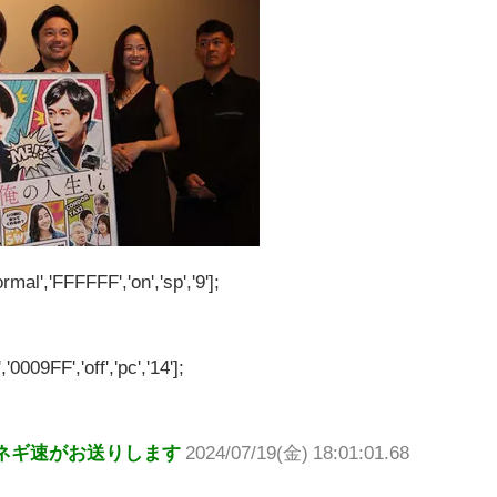
rmal','FFFFFF','on','sp','9'];
'0009FF','off','pc','14'];
ネギ速がお送りします
2024/07/19(金) 18:01:01.68