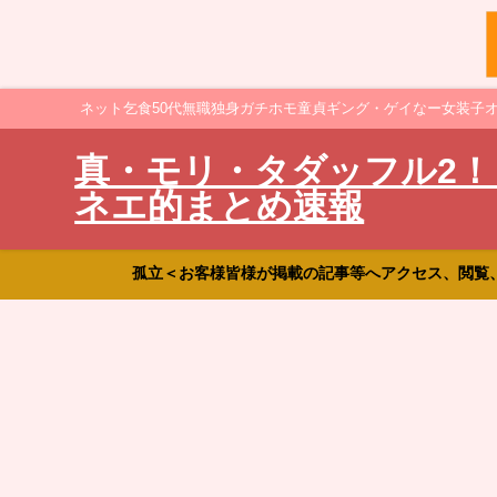
ネット乞食50代無職独身ガチホモ童貞ギング・ゲイなー女装子
真・モリ・タダッフル2！
ネエ的まとめ速報
孤立＜お客様皆様が掲載の記事等へアクセス、閲覧