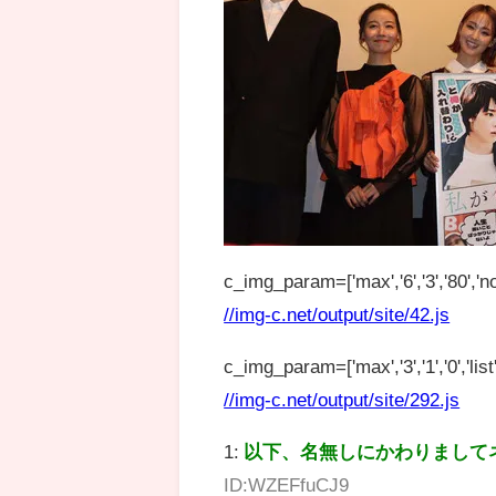
c_img_param=['max','6','3','80','no
//img-c.net/output/site/42.js
c_img_param=['max','3','1','0','list',
//img-c.net/output/site/292.js
1:
以下、名無しにかわりまして
ID:WZEFfuCJ9