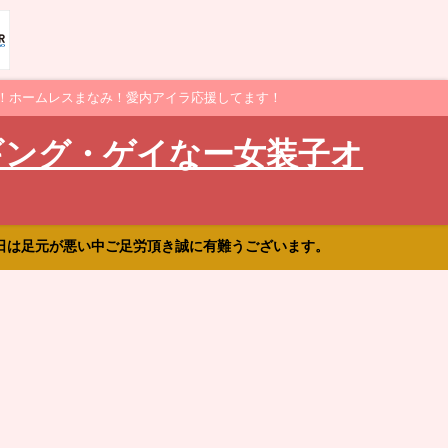
！ホームレスまなみ！愛内アイラ応援してます！
ギング・ゲイなー女装子オ
日は足元が悪い中ご足労頂き誠に有難うございます。