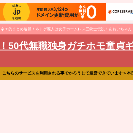
オネエ的まとめ速報！ネトゲ廃人は女子ホームレス三銃士伝説！あおいちゃん
！50代無職独身ガチホモ童貞
、こちらのサービスを利用される事でかろうじて運営できています＞本