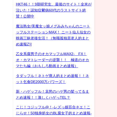
HKT46！！9期研究生、最後のサイト！全米が
泣いた！認知症鬱病60代のラストサイト絶
賛！公開中
魔法熟女/美魔女ッ娘メグみみちゃんのニート
ッフルステーションMAX！ ニート仙人仙女の
映画三昧老後生活！（無職孤独居老人的まと
め速報Z)]
乙女系腐男子のオカマッフルMAX2- FX！
オ・カマトレーダーの逆襲！！ 極道のオカ
マたち編（おもしろ動画まとめ速報）
タダッフル！ネトゲ廃人的まとめ速報！！ネ
ット乞食DE2000万パワーズ！
新・ハゲッフル！哀愁のハゲ男の髪ってるま
とめ速報！！激しくハゲっTEL？
こじ！コジッフル@！-レズっ娘百合ネエ！こ
じらせ！50独身処女のBL腐女子的まとめ速報-