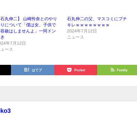
【石丸伸二】 山崎怜奈とのやり
石丸伸二の父、マスコミにブチ
取りについて「僕は女、子供で
キレｗｗｗｗｗｗｗｗ
も容赦はしませんよ」一同ドン
2024年7月12日
引き
ニュース
024年7月12日
ニュース
はてブ
Pocket
Feedly
oko3