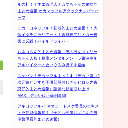
ルの杜！オネエ管理人オカマちゃんの鬼女的
まとめ速報!オカマッフルアタックナンバーハ
ーフ
ユカ・ヨネッフル！初老的まとめ速報！！大
帝イタチにラリアット！害獣神アリ・ガー被
害に必殺！パイルドライバー
おネコさん的まとめ速報 僕の彼女はエリー
ちゃん人形！豆腐メンタルメンヘラ電波中年
アルバイターのぬいぐるみ男子末路編
スケバン！デカッフルまっくす（デカい強い2
次元嫁だいすき子供部屋おじさんヒロシ之古
惑仔的まとめ速報）話題な動画取り上げ
MAX！デカいは正義刑事編
アキヨッフル-！ネオニートスケ番長のエキス
トラ芸能情報局！（子ども部屋おばさんの自
宅警備員的まとめ速報）