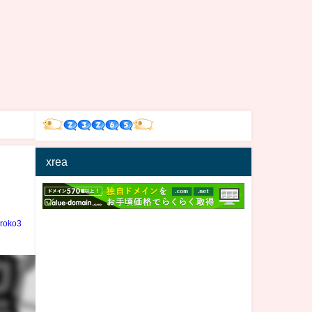
xrea
iroko3