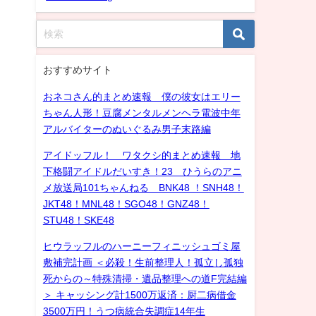
おすすめサイト
おネコさん的まとめ速報 僕の彼女はエリー
ちゃん人形！豆腐メンタルメンヘラ電波中年
アルバイターのぬいぐるみ男子末路編
アイドッフル！ ワタクシ的まとめ速報 地
下格闘アイドルだいすき！23 ひうらのアニ
メ放送局101ちゃんねる BNK48 ！SNH48！
JKT48！MNL48！SGO48！GNZ48！
STU48！SKE48
ヒウラッフルのハーニーフィニッシュゴミ屋
敷補完計画 ＜必殺！生前整理人！孤立し孤独
死からの～特殊清掃・遺品整理への道F完結編
＞ キャッシング計1500万返済：厨二病借金
3500万円！うつ病統合失調症14年生