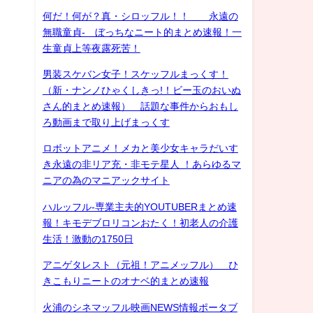
何だ！何が？真・シロッフル！！ 永遠の
無職童貞- ぼっちなニート的まとめ速報！一
生童貞上等夜露死苦！
男装スケバン女子！スケッフルまっくす！
（新・ナンノひゃくしきっ!！ビー玉のおいぬ
さん的まとめ速報） 話題な事件からおもし
ろ動画まで取り上げまっくす
ロボットアニメ！メカと美少女キャラだいす
き永遠の非リア充・非モテ星人 ！あらゆるマ
ニアの為のマニアックサイト
ハルッフル-専業主夫的YOUTUBERまとめ速
報！キモデブロリコンおたく！初老人の介護
生活！激動の1750日
アニゲタレスト（元祖！アニメッフル） ひ
きこもりニートのオナベ的まとめ速報
火浦のシネマッフル映画NEWS情報ポータブ