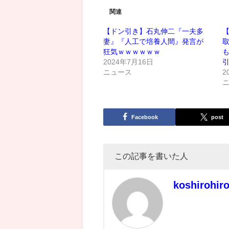
関連
【ドン引き】石丸伸二『一夫多
妻』『人工で培養人間』発言が
狂気ｗｗｗｗｗｗ
2024年7月16日
ニュース
2
Facebook
post
この記事を書いた人
koshirohir