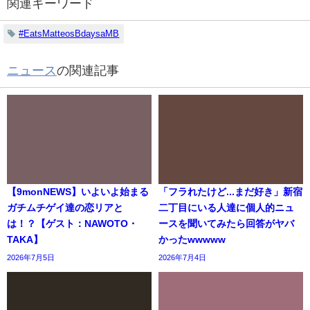
関連キーワード
#EatsMatteosBdaysaMB
ニュース
の関連記事
【9monNEWS】いよいよ始まる
「フラれたけど...まだ好き」新宿
ガチムチゲイ達の恋リアと
二丁目にいる人達に個人的ニュ
は！？【ゲスト：NAWOTO・
ースを聞いてみたら回答がヤバ
TAKA】
かったwwwww
2026年7月5日
2026年7月4日