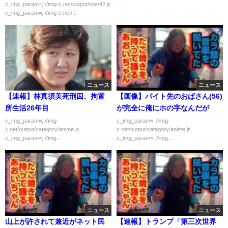
フワちゃん #有吉弘行 #雑学 #芸
c_img_param=; //img-c.net/output/site/42.js
...
c_img_param=; //img-c.net/...
人
ニュース
ニュース
【速報】林真須美死刑囚、拘置
【画像】バイト先のおばさん(56)
所生活26年目
が完全に俺にホの字なんだが
c_img_param=; //img-
c_img_param=; //img-
c.net/output/category/anime.js
c.net/output/category/anime.js
c_img_param=; //img...
c_img_param=; //img...
ニュース
ニュース
山上が許されて兼近がネット民
【速報】トランプ「第三次世界