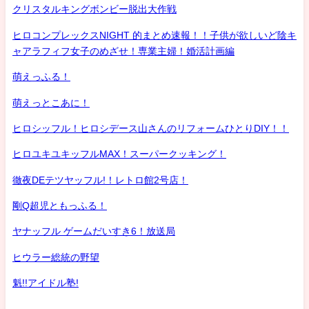
クリスタルキングボンビー脱出大作戦
ヒロコンプレックスNIGHT 的まとめ速報！！子供が欲しいど陰キ
ャアラフィフ女子のめざせ！専業主婦！婚活計画編
萌えっふる！
萌えっとこあに！
ヒロシッフル！ヒロシデース山さんのリフォームひとりDIY！！
ヒロユキユキッフルMAX！スーパークッキング！
徹夜DEテツヤッフル!！レトロ館2号店！
剛Q超児ともっふる！
ヤナッフル ゲームだいすき6！放送局
ヒウラー総統の野望
魁!!アイドル塾!