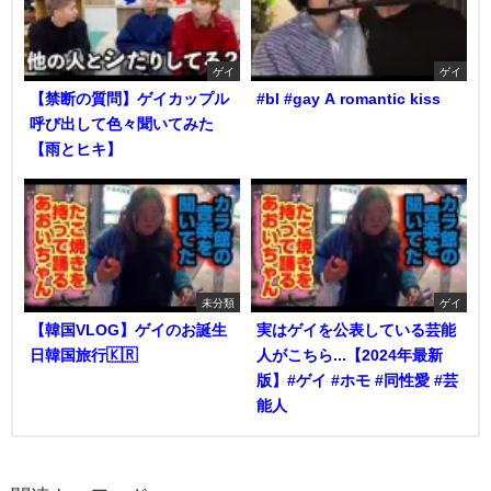
ゲイ
ゲイ
【禁断の質問】ゲイカップル
#bl #gay A romantic kiss
呼び出して色々聞いてみた
【雨とヒキ】
未分類
ゲイ
【韓国VLOG】ゲイのお誕生
実はゲイを公表している芸能
日韓国旅行🇰🇷
人がこちら...【2024年最新
版】#ゲイ #ホモ #同性愛 #芸
能人