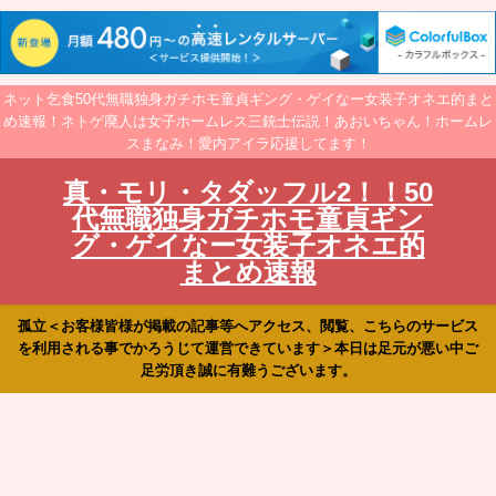
ネット乞食50代無職独身ガチホモ童貞ギング・ゲイなー女装子オネエ的まと
め速報！ネトゲ廃人は女子ホームレス三銃士伝説！あおいちゃん！ホームレ
スまなみ！愛内アイラ応援してます！
真・モリ・タダッフル2！！50
代無職独身ガチホモ童貞ギン
グ・ゲイなー女装子オネエ的
まとめ速報
孤立＜お客様皆様が掲載の記事等へアクセス、閲覧、こちらのサービス
を利用される事でかろうじて運営できています＞本日は足元が悪い中ご
足労頂き誠に有難うございます。