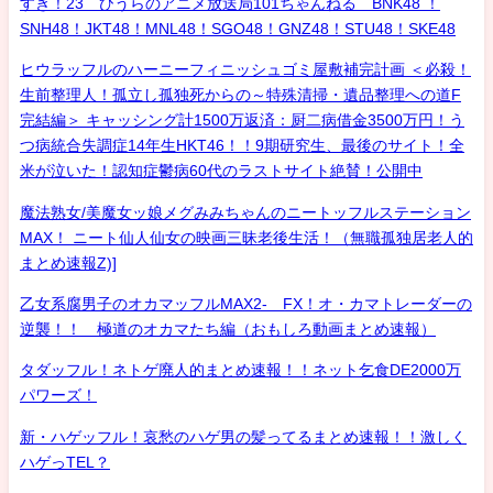
すき！23 ひうらのアニメ放送局101ちゃんねる BNK48 ！
SNH48！JKT48！MNL48！SGO48！GNZ48！STU48！SKE48
ヒウラッフルのハーニーフィニッシュゴミ屋敷補完計画 ＜必殺！
生前整理人！孤立し孤独死からの～特殊清掃・遺品整理への道F
完結編＞ キャッシング計1500万返済：厨二病借金3500万円！う
つ病統合失調症14年生HKT46！！9期研究生、最後のサイト！全
米が泣いた！認知症鬱病60代のラストサイト絶賛！公開中
魔法熟女/美魔女ッ娘メグみみちゃんのニートッフルステーション
MAX！ ニート仙人仙女の映画三昧老後生活！（無職孤独居老人的
まとめ速報Z)]
乙女系腐男子のオカマッフルMAX2- FX！オ・カマトレーダーの
逆襲！！ 極道のオカマたち編（おもしろ動画まとめ速報）
タダッフル！ネトゲ廃人的まとめ速報！！ネット乞食DE2000万
パワーズ！
新・ハゲッフル！哀愁のハゲ男の髪ってるまとめ速報！！激しく
ハゲっTEL？