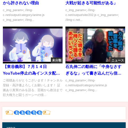
から許されない理由
大戦が起きる可能性がある」
c_img_param=; //img-
c_img_param=; //img-
c.net/output/category/anime.js
c.net/output/site/202.js c_img_param=;
c_img_param=; //img...
//img-c.net...
未分類
ニュース
【東谷義和】７月１４日
石丸伸二の動画に「中身なさす
YouTube停止の為インスタ配
ぎるな」って書き込んだら信者
信。ガーシーの周りに有名人や
が発狂してワロタｗｗｗｗｗ
ご視聴ありがとうございます！チャンネル
c_img_param=; //img-
登録・高評価よろしくお願いします！ 証
c.net/output/category/anime.js
大物だけでなく多くの人が集ま
拠あり真実のみを語る、芸能から政治まで
c_img_param=; //img...
る理由がよく分かる配信。
巨大権力と闘うガーシーの情...
xrea