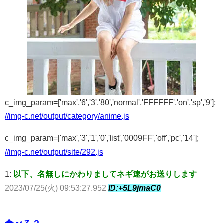
c_img_param=['max','6','3','80','normal','FFFFFF','on','sp','9'];
//img-c.net/output/category/anime.js
c_img_param=['max','3','1','0','list','0009FF','off','pc','14'];
//img-c.net/output/site/292.js
1:
以下、名無しにかわりましてネギ速がお送りします
2023/07/25(火) 09:53:27.952
ID:+5L9jmaC0