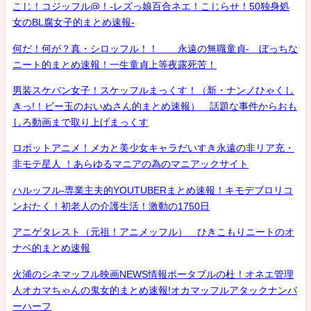
こじ！コジッフル@！-レズっ娘百合ネエ！こじらせ！50独身処
女のBL腐女子的まとめ速報-
何だ！何が？真・シロッフル！！ 永遠の無職童貞- ぼっちな
ニート的まとめ速報！一生童貞上等夜露死苦！
男装スケバン女子！スケッフルまっくす！（新・ナンノひゃくし
きっ!！ビー玉のおいぬさん的まとめ速報） 話題な事件からおも
しろ動画まで取り上げまっくす
ロボットアニメ！メカと美少女キャラだいすき永遠の非リア充・
非モテ星人 ！あらゆるマニアの為のマニアックサイト
ハルッフル-専業主夫的YOUTUBERまとめ速報！キモデブロリコ
ンおたく！初老人の介護生活！激動の1750日
アニゲタレスト（元祖！アニメッフル） ひきこもりニートのオ
ナベ的まとめ速報
火浦のシネマッフル映画NEWS情報ポータブルの杜！オネエ管理
人オカマちゃんの鬼女的まとめ速報!オカマッフルアタックナンバ
ーハーフ