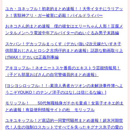
ユカ・ヨネッフル！初老的まとめ速報！！大帝イタチにラリアッ
ト！害獣神アリ・ガー被害に必殺！パイルドライバー
おネコさん的まとめ速報 僕の彼女はエリーちゃん人形！豆腐メ
ンタルメンヘラ電波中年アルバイターのぬいぐるみ男子末路編
スケバン！デカッフルまっくす（デカい強い2次元嫁だいすき子
供部屋おじさんヒロシ之古惑仔的まとめ速報）話題な動画取り上
げMAX！デカいは正義刑事編
アキヨッフル-！ネオニートスケ番長のエキストラ芸能情報局！
（子ども部屋おばさんの自宅警備員的まとめ速報）
[ヨシヨシロッフル-！！-素浪人勇者カツオンの未解決事件簿へよ
うこそYOUKO！のナンノ洋子のはなしは信じるな編）]
モリッフル！ 50代無職独身ガチホモ童貞！女装子オネエ的ま
とめ速報！有益便利情報サイトの杜 モリッフル
ユキユキッフル！ど底辺的一同驚愕騒然まとめ速報！超氷河期世
代！人生の強制ロスカットですべてを失ったキグナス氷子の愛の