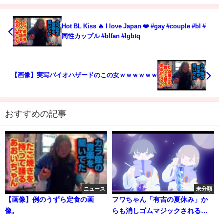
Hot BL Kiss 🔥 I love Japan ❤️ #gay #couple #bl #
同性カップル #blfan #lgbtq
【画像】実写バイオハザードのこの女ｗｗｗｗｗｗ
おすすめの記事
ニュース
未分類
【画像】例のうずら定食の画
フワちゃん「有吉の夏休み」か
像。
らも消しゴムマジックされる🪄#