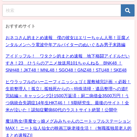
おすすめサイト
おネコさん的まとめ速報 僕の彼女はエリーちゃん人形！豆腐メ
ンタルメンヘラ電波中年アルバイターのぬいぐるみ男子末路編
アイドッフル！ ワタクシ的まとめ速報 地下格闘アイドルだい
すき！23 ひうらのアニメ放送局101ちゃんねる BNK48 ！
SNH48！JKT48！MNL48！SGO48！GNZ48！STU48！SKE48
ヒウラッフルのハーニーフィニッシュゴミ屋敷補完計画 ＜必殺！
生前整理人！孤立し孤独死からの～特殊清掃・遺品整理への道F
完結編＞ キャッシング計1500万返済：厨二病借金3500万円！う
つ病統合失調症14年生HKT46！！9期研究生、最後のサイト！全
米が泣いた！認知症鬱病60代のラストサイト絶賛！公開中
魔法熟女/美魔女ッ娘メグみみちゃんのニートッフルステーション
MAX！ ニート仙人仙女の映画三昧老後生活！（無職孤独居老人的
まとめ速報Z)]