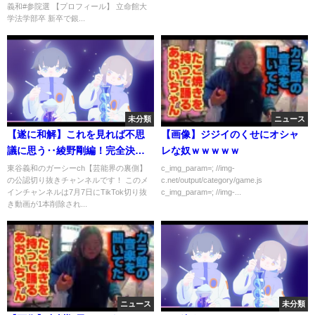
義和#参院選 【プロフィール】 立命館大
学法学部卒 新卒で銀...
未分類
ニュース
【遂に和解】これを見れば不思
【画像】ジジイのくせにオシャ
議に思う‥綾野剛編！完全決着
レな奴ｗｗｗｗｗ
か！？
東谷義和のガーシーch【芸能界の裏側】
c_img_param=; //img-
の公認切り抜きチャンネルです！ このメ
c.net/output/category/game.js
インチャンネルは7月7日にTikTok切り抜
c_img_param=; //img-...
き動画が1本削除され...
ニュース
未分類