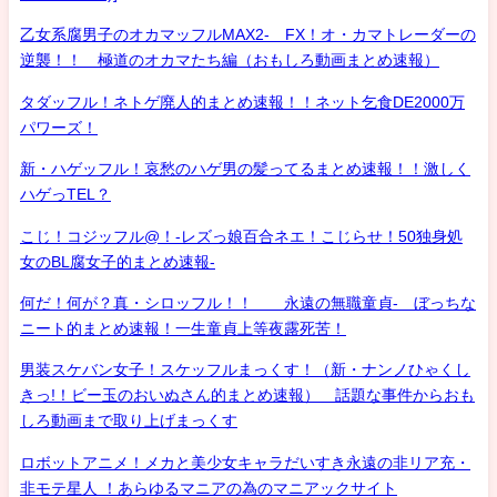
乙女系腐男子のオカマッフルMAX2- FX！オ・カマトレーダーの
逆襲！！ 極道のオカマたち編（おもしろ動画まとめ速報）
タダッフル！ネトゲ廃人的まとめ速報！！ネット乞食DE2000万
パワーズ！
新・ハゲッフル！哀愁のハゲ男の髪ってるまとめ速報！！激しく
ハゲっTEL？
こじ！コジッフル@！-レズっ娘百合ネエ！こじらせ！50独身処
女のBL腐女子的まとめ速報-
何だ！何が？真・シロッフル！！ 永遠の無職童貞- ぼっちな
ニート的まとめ速報！一生童貞上等夜露死苦！
男装スケバン女子！スケッフルまっくす！（新・ナンノひゃくし
きっ!！ビー玉のおいぬさん的まとめ速報） 話題な事件からおも
しろ動画まで取り上げまっくす
ロボットアニメ！メカと美少女キャラだいすき永遠の非リア充・
非モテ星人 ！あらゆるマニアの為のマニアックサイト