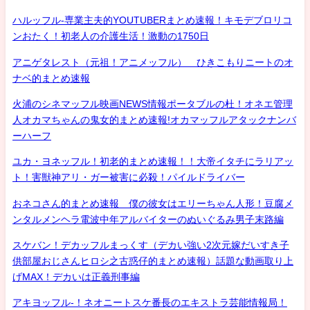
ハルッフル-専業主夫的YOUTUBERまとめ速報！キモデブロリコ
ンおたく！初老人の介護生活！激動の1750日
アニゲタレスト（元祖！アニメッフル） ひきこもりニートのオ
ナベ的まとめ速報
火浦のシネマッフル映画NEWS情報ポータブルの杜！オネエ管理
人オカマちゃんの鬼女的まとめ速報!オカマッフルアタックナンバ
ーハーフ
ユカ・ヨネッフル！初老的まとめ速報！！大帝イタチにラリアッ
ト！害獣神アリ・ガー被害に必殺！パイルドライバー
おネコさん的まとめ速報 僕の彼女はエリーちゃん人形！豆腐メ
ンタルメンヘラ電波中年アルバイターのぬいぐるみ男子末路編
スケバン！デカッフルまっくす（デカい強い2次元嫁だいすき子
供部屋おじさんヒロシ之古惑仔的まとめ速報）話題な動画取り上
げMAX！デカいは正義刑事編
アキヨッフル-！ネオニートスケ番長のエキストラ芸能情報局！