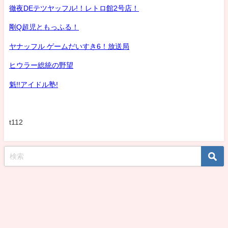
徹夜DEテツヤッフル!！レトロ館2号店！
剛Q超児ともっふる！
ヤナッフル ゲームだいすき6！放送局
ヒウラー総統の野望
魁!!アイドル塾!
t112