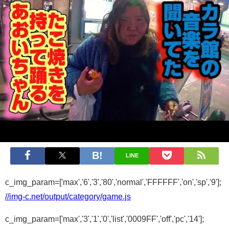
LINE
c_img_param=['max','6','3','80','normal','FFFFFF','on','sp','9'];
//img-c.net/output/category/game.js
c_img_param=['max','3','1','0','list','0009FF','off','pc','14'];