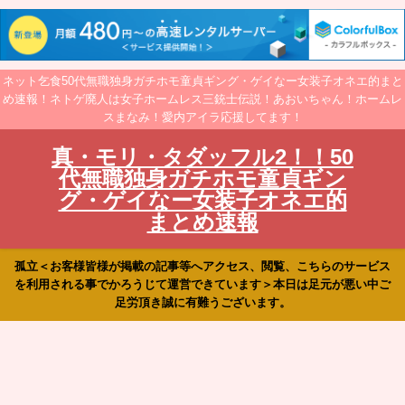
ネット乞食50代無職独身ガチホモ童貞ギング・ゲイなー女装子オネエ的まと
め速報！ネトゲ廃人は女子ホームレス三銃士伝説！あおいちゃん！ホームレ
スまなみ！愛内アイラ応援してます！
真・モリ・タダッフル2！！50
代無職独身ガチホモ童貞ギン
グ・ゲイなー女装子オネエ的
まとめ速報
孤立＜お客様皆様が掲載の記事等へアクセス、閲覧、こちらのサービス
を利用される事でかろうじて運営できています＞本日は足元が悪い中ご
足労頂き誠に有難うございます。