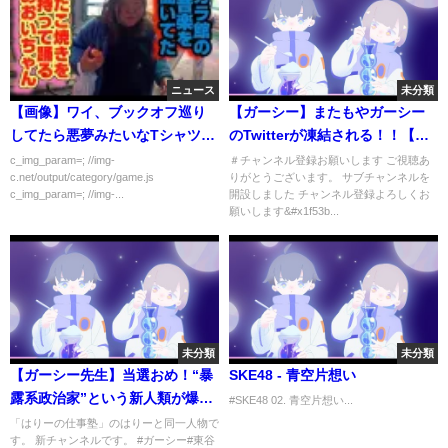
ニュース
未分類
【画像】ワイ、ブックオフ巡り
【ガーシー】またもやガーシー
してたら悪夢みたいなTシャツを
のTwitterが凍結される！！【ガ
発見ｗｗｗｗｗ
ーシー/東谷義和/切り抜き】
c_img_param=; //img-
＃チャンネル登録お願いします ご視聴あ
c.net/output/category/game.js
りがとうございます。 サブチャンネルを
c_img_param=; //img-...
開設しました チャンネル登録よろしくお
願いします&#x1f53b...
未分類
未分類
【ガーシー先生】当選おめ！“暴
SKE48 - 青空片想い
露系政治家”という新人類が爆
#SKE48 02. 青空片想い...
誕！今回の参院選が選挙や政治
「はりーの仕事塾」のはりーと同一人物で
す。 新チャンネルです。 #ガーシー#東谷
の転換点になるかもしれない…