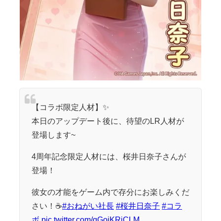
【コラボ限定人材】✨
本日のアップデート後に、待望のLR人材が
登場します~
4周年記念限定人材には、桜井日奈子さんが
登場！
彼女の才能をゲーム内で存分にお楽しみくだ
さい！☕️
#おねがい社長
#桜井日奈子
#コラ
ボ
pic.twitter.com/qGoiKRiCLM