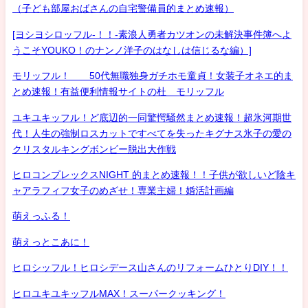
（子ども部屋おばさんの自宅警備員的まとめ速報）
[ヨシヨシロッフル-！！-素浪人勇者カツオンの未解決事件簿へよ
うこそYOUKO！のナンノ洋子のはなしは信じるな編）]
モリッフル！ 50代無職独身ガチホモ童貞！女装子オネエ的ま
とめ速報！有益便利情報サイトの杜 モリッフル
ユキユキッフル！ど底辺的一同驚愕騒然まとめ速報！超氷河期世
代！人生の強制ロスカットですべてを失ったキグナス氷子の愛の
クリスタルキングボンビー脱出大作戦
ヒロコンプレックスNIGHT 的まとめ速報！！子供が欲しいど陰キ
ャアラフィフ女子のめざせ！専業主婦！婚活計画編
萌えっふる！
萌えっとこあに！
ヒロシッフル！ヒロシデース山さんのリフォームひとりDIY！！
ヒロユキユキッフルMAX！スーパークッキング！