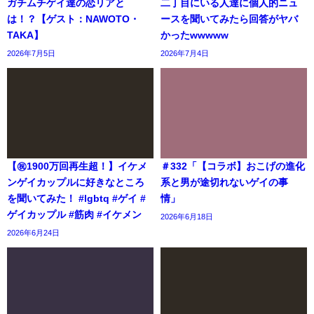
ガチムチゲイ達の恋リアと
二丁目にいる人達に個人的ニュ
は！？【ゲスト：NAWOTO・
ースを聞いてみたら回答がヤバ
TAKA】
かったwwwww
2026年7月5日
2026年7月4日
【㊗️1900万回再生超！】イケメ
＃332「【コラボ】おこげの進化
ンゲイカップルに好きなところ
系と男が途切れないゲイの事
を聞いてみた！ #lgbtq #ゲイ #
情」
ゲイカップル #筋肉 #イケメン
2026年6月18日
2026年6月24日