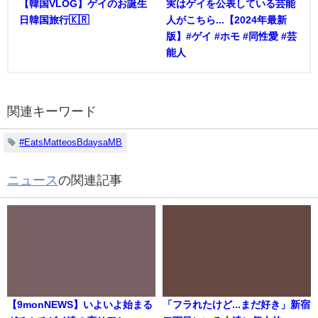
【韓国VLOG】ゲイのお誕生
実はゲイを公表している芸能
日韓国旅行🇰🇷
人がこちら...【2024年最新
版】#ゲイ #ホモ #同性愛 #芸
能人
関連キーワード
#EatsMatteosBdaysaMB
ニュース
の関連記事
【9monNEWS】いよいよ始まる
「フラれたけど...まだ好き」新宿