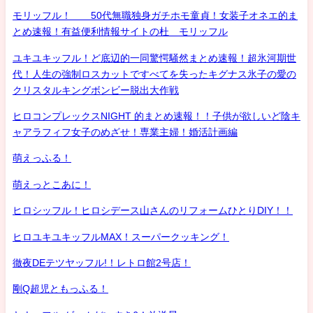
モリッフル！ 50代無職独身ガチホモ童貞！女装子オネエ的ま
とめ速報！有益便利情報サイトの杜 モリッフル
ユキユキッフル！ど底辺的一同驚愕騒然まとめ速報！超氷河期世
代！人生の強制ロスカットですべてを失ったキグナス氷子の愛の
クリスタルキングボンビー脱出大作戦
ヒロコンプレックスNIGHT 的まとめ速報！！子供が欲しいど陰キ
ャアラフィフ女子のめざせ！専業主婦！婚活計画編
萌えっふる！
萌えっとこあに！
ヒロシッフル！ヒロシデース山さんのリフォームひとりDIY！！
ヒロユキユキッフルMAX！スーパークッキング！
徹夜DEテツヤッフル!！レトロ館2号店！
剛Q超児ともっふる！