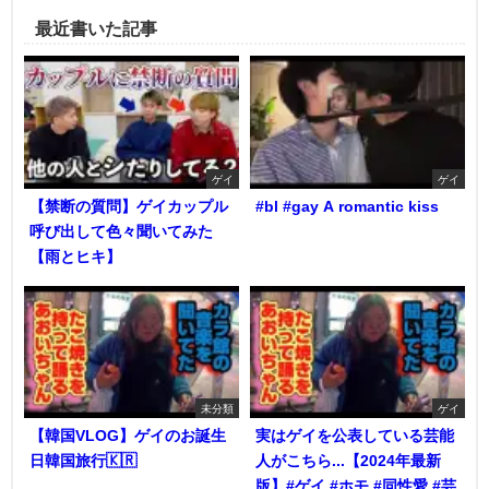
最近書いた記事
ゲイ
ゲイ
【禁断の質問】ゲイカップル
#bl #gay A romantic kiss
呼び出して色々聞いてみた
【雨とヒキ】
未分類
ゲイ
【韓国VLOG】ゲイのお誕生
実はゲイを公表している芸能
日韓国旅行🇰🇷
人がこちら...【2024年最新
版】#ゲイ #ホモ #同性愛 #芸