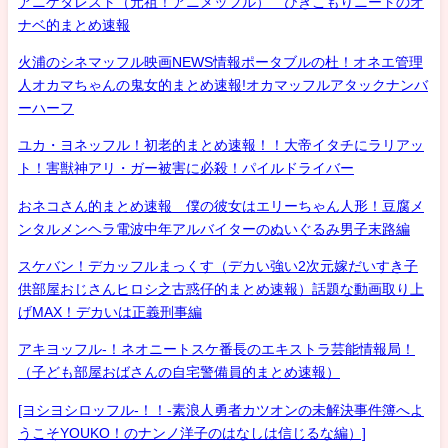
アニゲタレスト（元祖！アニメッフル） ひきこもりニートのオ
ナベ的まとめ速報
火浦のシネマッフル映画NEWS情報ポータブルの杜！オネエ管理
人オカマちゃんの鬼女的まとめ速報!オカマッフルアタックナンバ
ーハーフ
ユカ・ヨネッフル！初老的まとめ速報！！大帝イタチにラリアッ
ト！害獣神アリ・ガー被害に必殺！パイルドライバー
おネコさん的まとめ速報 僕の彼女はエリーちゃん人形！豆腐メ
ンタルメンヘラ電波中年アルバイターのぬいぐるみ男子末路編
スケバン！デカッフルまっくす（デカい強い2次元嫁だいすき子
供部屋おじさんヒロシ之古惑仔的まとめ速報）話題な動画取り上
げMAX！デカいは正義刑事編
アキヨッフル-！ネオニートスケ番長のエキストラ芸能情報局！
（子ども部屋おばさんの自宅警備員的まとめ速報）
[ヨシヨシロッフル-！！-素浪人勇者カツオンの未解決事件簿へよ
うこそYOUKO！のナンノ洋子のはなしは信じるな編）]