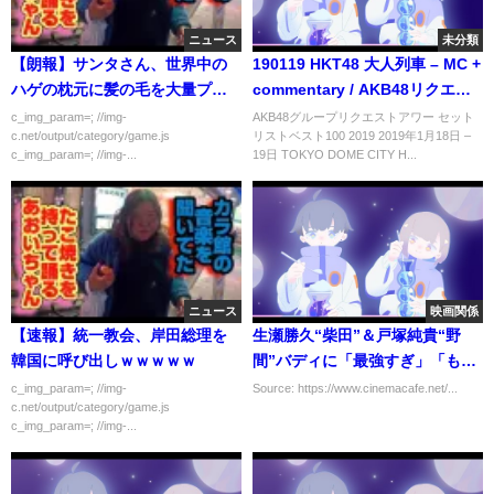
ニュース
未分類
【朗報】サンタさん、世界中の
190119 HKT48 大人列車 – MC +
ハゲの枕元に髪の毛を大量プレ
commentary / AKB48リクエス
ゼント！
トアワー 2019
c_img_param=; //img-
AKB48グループリクエストアワー セット
c.net/output/category/game.js
リストベスト100 2019 2019年1月18日 –
c_img_param=; //img-...
19日 TOKYO DOME CITY H...
ニュース
映画関係
【速報】統一教会、岸田総理を
生瀬勝久“柴田”＆戸塚純貴“野
韓国に呼び出しｗｗｗｗｗ
間”バディに「最強すぎ」「もう
主役」、シシド・カフカ“琴
c_img_param=; //img-
Source: https://www.cinemacafe.net/...
c.net/output/category/game.js
音”には「復活しそう」の声も…
c_img_param=; //img-...
「漂着者」第5話