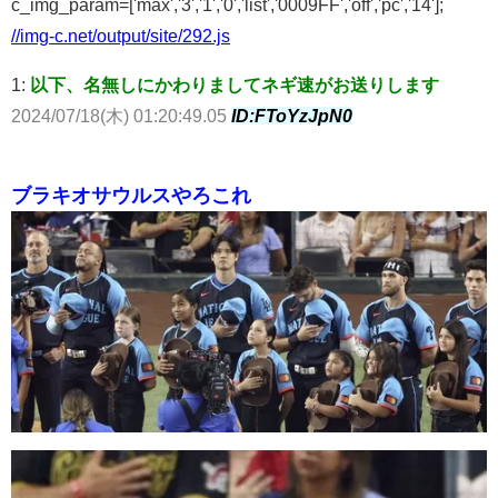
c_img_param=['max','3','1','0','list','0009FF','off','pc','14'];
//img-c.net/output/site/292.js
1:
以下、名無しにかわりましてネギ速がお送りします
2024/07/18(木) 01:20:49.05
ID:FToYzJpN0
ブラキオサウルスやろこれ