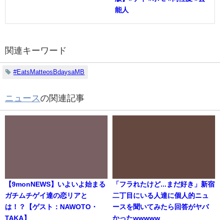
能人
関連キーワード
#EatsMatteosBdaysaMB
ニュース
の関連記事
【9monNEWS】いよいよ始まる
「フラれたけど...まだ好き」新宿
ガチムチゲイ達の恋リアと
二丁目にいる人達に個人的ニュ
は！？【ゲスト：NAWOTO・
ースを聞いてみたら回答がヤバ
TAKA】
かったwwwww