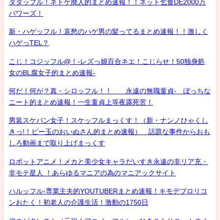
タダッフル！ネトゲ廃人的まとめ速報！！ネット乞食DE2000万
パワーズ！
新・ハゲッフル！哀愁のハゲ男の髪ってるまとめ速報！！激しく
ハゲっTEL？
こじ！コジッフル@！-レズっ娘百合ネエ！こじらせ！50独身処
女のBL腐女子的まとめ速報-
何だ！何が？真・シロッフル！！ 永遠の無職童貞- ぼっちな
ニート的まとめ速報！一生童貞上等夜露死苦！
男装スケバン女子！スケッフルまっくす！（新・ナンノひゃくし
きっ!！ビー玉のおいぬさん的まとめ速報） 話題な事件からおも
しろ動画まで取り上げまっくす
ロボットアニメ！メカと美少女キャラだいすき永遠の非リア充・
非モテ星人 ！あらゆるマニアの為のマニアックサイト
ハルッフル-専業主夫的YOUTUBERまとめ速報！キモデブロリコ
ンおたく！初老人の介護生活！激動の1750日