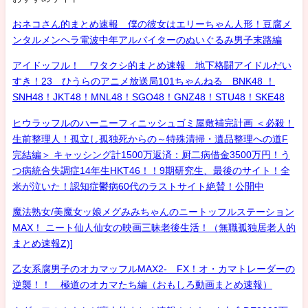
おネコさん的まとめ速報 僕の彼女はエリーちゃん人形！豆腐メ
ンタルメンヘラ電波中年アルバイターのぬいぐるみ男子末路編
アイドッフル！ ワタクシ的まとめ速報 地下格闘アイドルだい
すき！23 ひうらのアニメ放送局101ちゃんねる BNK48 ！
SNH48！JKT48！MNL48！SGO48！GNZ48！STU48！SKE48
ヒウラッフルのハーニーフィニッシュゴミ屋敷補完計画 ＜必殺！
生前整理人！孤立し孤独死からの～特殊清掃・遺品整理への道F
完結編＞ キャッシング計1500万返済：厨二病借金3500万円！う
つ病統合失調症14年生HKT46！！9期研究生、最後のサイト！全
米が泣いた！認知症鬱病60代のラストサイト絶賛！公開中
魔法熟女/美魔女ッ娘メグみみちゃんのニートッフルステーション
MAX！ ニート仙人仙女の映画三昧老後生活！（無職孤独居老人的
まとめ速報Z)]
乙女系腐男子のオカマッフルMAX2- FX！オ・カマトレーダーの
逆襲！！ 極道のオカマたち編（おもしろ動画まとめ速報）