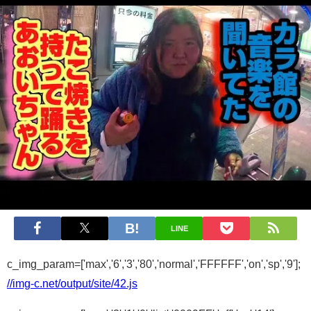
LINE
c_img_param=['max','6','3','80','normal','FFFFFF','on','sp','9'];
//img-c.net/output/site/42.js