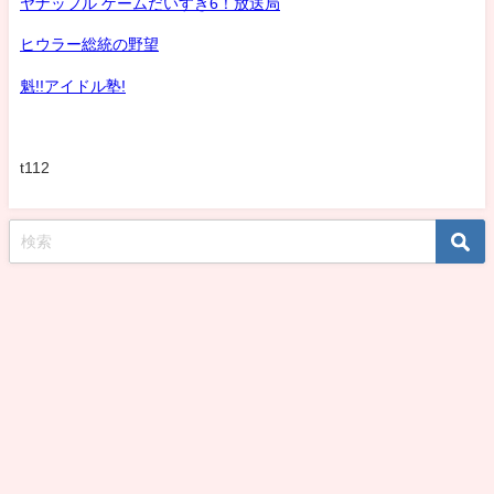
ヤナッフル ゲームだいすき6！放送局
ヒウラー総統の野望
魁!!アイドル塾!
t112