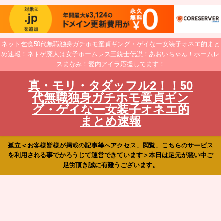
ネット乞食50代無職独身ガチホモ童貞ギング・ゲイなー女装子オネエ的まと
め速報！ネトゲ廃人は女子ホームレス三銃士伝説！あおいちゃん！ホームレ
スまなみ！愛内アイラ応援してます！
真・モリ・タダッフル2！！50
代無職独身ガチホモ童貞ギン
グ・ゲイなー女装子オネエ的
まとめ速報
孤立＜お客様皆様が掲載の記事等へアクセス、閲覧、こちらのサービス
を利用される事でかろうじて運営できています＞本日は足元が悪い中ご
足労頂き誠に有難うございます。