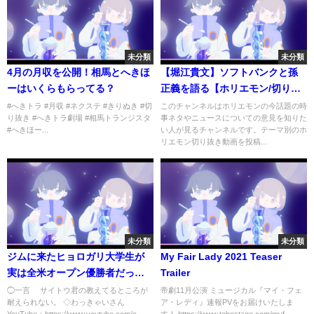
未分類
未分類
4月の月収を公開！相馬とへきほ
【堀江貴文】ソフトバンクと孫
ーはいくらもらってる？
正義を語る【ホリエモン/切り抜
き】
#へきトラ #月収 #ネクステ #きりぬき #切
このチャンネルはホリエモンの今話題の時
り抜き #へきトラ劇場 #相馬トランジスタ
事ネタやニュースについての意見を知りた
#へきほー...
い人が見るチャンネルです。テーマ別のホ
リエモン切り抜き動画を投稿...
未分類
未分類
ジムに来たヒョロガリ大学生が
My Fair Lady 2021 Teaser
実は全米オープン優勝者だった
Trailer
ら
◯一言 サイトウ君の教えてるところが
帝劇11月公演 ミュージカル『マイ・フェ
耐えられない。 ◇わっきゃいさん
ア・レディ』速報PVをお届けいたしま
YouTube：https://www.youtube.com/c...
す！ https://www.tohostage.com/myf...