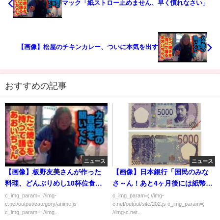
マック「紙ストロー止めません、早く慣れなさい」
【画像】松屋のチキンカレー、ついに本気を出す
おすすめの記事
ニュース
ニュース
【画像】板野友美さんが作った
【画像】日本銀行「国民のみな
料理、どんぶりめし10杯位食べ
さ～ん！あと4ヶ月後には紙幣は
れそう
みんなこれになってますよ！」
c_img_param=; //img-
c_img_param=; //img-
c.net/output/category/anime.js
c.net/output/site/202.js c_img_param=;
c_img_param=; //img...
//img-c.net...