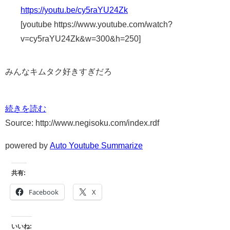
https://youtu.be/cy5raYU24Zk
[youtube https://www.youtube.com/watch?
v=cy5raYU24Zk&w=300&h=250]
みんなキムタク好きすぎだろ
続きを読む
Source: http://www.negisoku.com/index.rdf
powered by
Auto Youtube Summarize
共有:
Facebook
X
いいね: