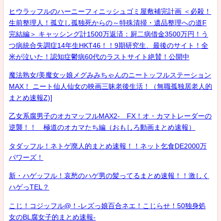
ヒウラッフルのハーニーフィニッシュゴミ屋敷補完計画 ＜必殺！
生前整理人！孤立し孤独死からの～特殊清掃・遺品整理への道F
完結編＞ キャッシング計1500万返済：厨二病借金3500万円！う
つ病統合失調症14年生HKT46！！9期研究生、最後のサイト！全
米が泣いた！認知症鬱病60代のラストサイト絶賛！公開中
魔法熟女/美魔女ッ娘メグみみちゃんのニートッフルステーション
MAX！ ニート仙人仙女の映画三昧老後生活！（無職孤独居老人的
まとめ速報Z)]
乙女系腐男子のオカマッフルMAX2- FX！オ・カマトレーダーの
逆襲！！ 極道のオカマたち編（おもしろ動画まとめ速報）
タダッフル！ネトゲ廃人的まとめ速報！！ネット乞食DE2000万
パワーズ！
新・ハゲッフル！哀愁のハゲ男の髪ってるまとめ速報！！激しく
ハゲっTEL？
こじ！コジッフル@！-レズっ娘百合ネエ！こじらせ！50独身処
女のBL腐女子的まとめ速報-