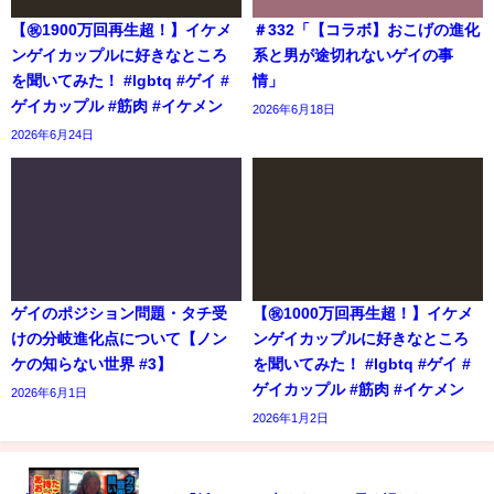
【㊗️1900万回再生超！】イケメ
＃332「【コラボ】おこげの進化
ンゲイカップルに好きなところ
系と男が途切れないゲイの事
を聞いてみた！ #lgbtq #ゲイ #
情」
ゲイカップル #筋肉 #イケメン
2026年6月18日
2026年6月24日
ゲイのポジション問題・タチ受
【㊗️1000万回再生超！】イケメ
けの分岐進化点について【ノン
ンゲイカップルに好きなところ
ケの知らない世界 #3】
を聞いてみた！ #lgbtq #ゲイ #
ゲイカップル #筋肉 #イケメン
2026年6月1日
2026年1月2日