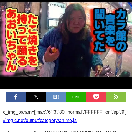
LINE
c_img_param=['max','6','3','80','normal','FFFFFF','on','sp','9'];
//img-c.net/output/category/anime.js