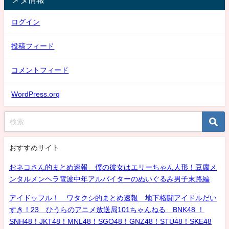
ログイン
投稿フィード
コメントフィード
WordPress.org
おすすめサイト
おネコさん的まとめ速報 僕の彼女はエリーちゃん人形！豆腐メ
ンタルメンヘラ電波中年アルバイターのぬいぐるみ男子末路編
アイドッフル！ ワタクシ的まとめ速報 地下格闘アイドルだい
すき！23 ひうらのアニメ放送局101ちゃんねる BNK48 ！
SNH48！JKT48！MNL48！SGO48！GNZ48！STU48！SKE48