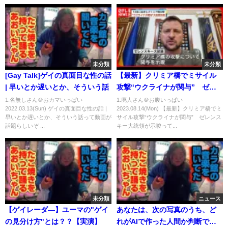
未分類
未分類
[Gay Talk]ゲイの真面目な性の話
【最新】クリミア橋でミサイル
| 早いとか遅いとか、そういう話
攻撃“ウクライナが関与” ゼレ
ンスキー大統領が示唆
1:名無しさん＠おカマいっぱい
1:廃人さん＠お腹いっぱい
2022.03.13(Sun) ゲイの真面目な性の話 |
2023.08.14(Mon) 【最新】クリミア橋でミ
早いとか遅いとか、そういう話って動画が
サイル攻撃“ウクライナが関与” ゼレンス
話題らしいぞ ...
キー大統領が示唆って...
未分類
ニュース
【ゲイレーダ―】ユーマの"ゲイ
あなたは、次の写真のうち、ど
の見分け方"とは？？【実演】
れがAIで作った人間か判断でき