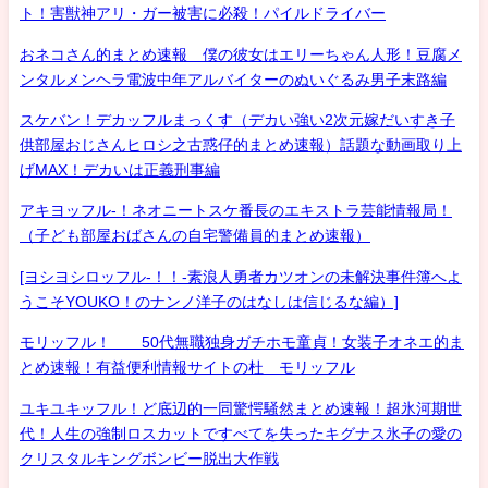
ト！害獣神アリ・ガー被害に必殺！パイルドライバー
おネコさん的まとめ速報 僕の彼女はエリーちゃん人形！豆腐メ
ンタルメンヘラ電波中年アルバイターのぬいぐるみ男子末路編
スケバン！デカッフルまっくす（デカい強い2次元嫁だいすき子
供部屋おじさんヒロシ之古惑仔的まとめ速報）話題な動画取り上
げMAX！デカいは正義刑事編
アキヨッフル-！ネオニートスケ番長のエキストラ芸能情報局！
（子ども部屋おばさんの自宅警備員的まとめ速報）
[ヨシヨシロッフル-！！-素浪人勇者カツオンの未解決事件簿へよ
うこそYOUKO！のナンノ洋子のはなしは信じるな編）]
モリッフル！ 50代無職独身ガチホモ童貞！女装子オネエ的ま
とめ速報！有益便利情報サイトの杜 モリッフル
ユキユキッフル！ど底辺的一同驚愕騒然まとめ速報！超氷河期世
代！人生の強制ロスカットですべてを失ったキグナス氷子の愛の
クリスタルキングボンビー脱出大作戦