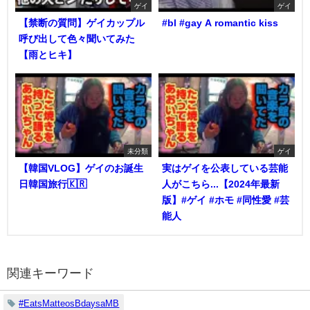
ゲイ
ゲイ
【禁断の質問】ゲイカップル
#bl #gay A romantic kiss
呼び出して色々聞いてみた
【雨とヒキ】
未分類
ゲイ
【韓国VLOG】ゲイのお誕生
実はゲイを公表している芸能
日韓国旅行🇰🇷
人がこちら...【2024年最新
版】#ゲイ #ホモ #同性愛 #芸
能人
関連キーワード
#EatsMatteosBdaysaMB