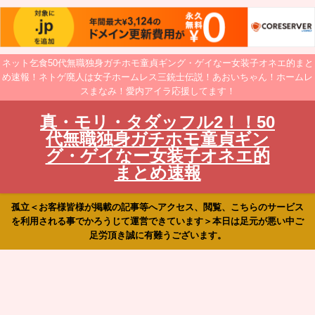
ネット乞食50代無職独身ガチホモ童貞ギング・ゲイなー女装子オネエ的まと
め速報！ネトゲ廃人は女子ホームレス三銃士伝説！あおいちゃん！ホームレ
スまなみ！愛内アイラ応援してます！
真・モリ・タダッフル2！！50
代無職独身ガチホモ童貞ギン
グ・ゲイなー女装子オネエ的
まとめ速報
孤立＜お客様皆様が掲載の記事等へアクセス、閲覧、こちらのサービス
を利用される事でかろうじて運営できています＞本日は足元が悪い中ご
足労頂き誠に有難うございます。