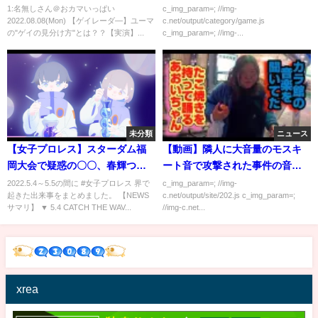
ますか？
1:名無しさん＠おカマいっぱい
c_img_param=; //img-
2022.08.08(Mon) 【ゲイレーダ―】ユーマ
c.net/output/category/game.js
の"ゲイの見分け方"とは？？【実演】...
c_img_param=; //img-...
未分類
ニュース
【女子プロレス】スターダム福
【動画】隣人に大音量のモスキ
岡大会で疑惑の〇〇、春輝つく
ート音で攻撃された事件の音が
し引退興行でベストバウトはま
ヤバイｗｗｗｗｗｗ
2022.5.4～5.5の間に #女子プロレス 界で
c_img_param=; //img-
起きた出来事をまとめました。 【NEWS
c.net/output/site/202.js c_img_param=;
さかのあの選手！
サマリ】 ▼ 5.4 CATCH THE WAV...
//img-c.net...
xrea