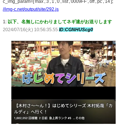
c_img_param=['max','3','1','0','list','0009FF','off','pc','14'];
//img-c.net/output/site/292.js
1:
以下、名無しにかわりましてネギ速がお送りします
2024/07/16(火) 10:56:35.55
ID:CGNHUScg0