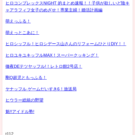
ヒロコンプレックスNIGHT 的まとめ速報！！子供が欲しいど陰キ
ャアラフィフ女子のめざせ！専業主婦！婚活計画編
萌えっふる！
萌えっとこあに！
ヒロシッフル！ヒロシデース山さんのリフォームひとりDIY！！
ヒロユキユキッフルMAX！スーパークッキング！
徹夜DEテツヤッフル!！レトロ館2号店！
剛Q超児ともっふる！
ヤナッフル ゲームだいすき6！放送局
ヒウラー総統の野望
魁!!アイドル塾!
t112