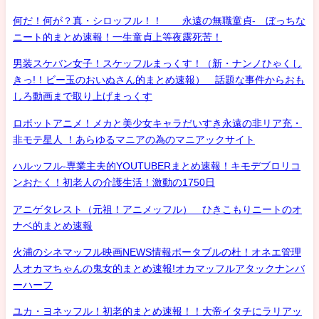
何だ！何が？真・シロッフル！！ 永遠の無職童貞- ぼっちな
ニート的まとめ速報！一生童貞上等夜露死苦！
男装スケバン女子！スケッフルまっくす！（新・ナンノひゃくし
きっ!！ビー玉のおいぬさん的まとめ速報） 話題な事件からおも
しろ動画まで取り上げまっくす
ロボットアニメ！メカと美少女キャラだいすき永遠の非リア充・
非モテ星人 ！あらゆるマニアの為のマニアックサイト
ハルッフル-専業主夫的YOUTUBERまとめ速報！キモデブロリコ
ンおたく！初老人の介護生活！激動の1750日
アニゲタレスト（元祖！アニメッフル） ひきこもりニートのオ
ナベ的まとめ速報
火浦のシネマッフル映画NEWS情報ポータブルの杜！オネエ管理
人オカマちゃんの鬼女的まとめ速報!オカマッフルアタックナンバ
ーハーフ
ユカ・ヨネッフル！初老的まとめ速報！！大帝イタチにラリアッ