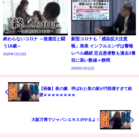
終わらないコロナ ～後遺症と闘
新型コロナも「感染拡大注意
う18歳～
報」発表 インフルエンザは警報
レベル継続 定点患者数も過去2番
2025年1月12日
目に高い数値＝静岡
2025年1月11日
【画像】夜の嬢、呼ばれた客の家が汚部屋すぎて絶
望ｗｗｗｗｗｗｗｗ
大阪万博でジャパンエキスポやるよ！