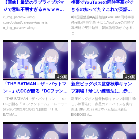
【画像】最近のラブライブがマ
携帯でYouTubeの同時字幕がで
ジで意味不明すぎるｗｗｗｗｗ
きるの知ってた？これで英語、
ｗ
韓国語勉強もさくさく！
c_img_param=; //img-
#韓国語勉強#英語勉強#YouTube同時字幕
c.net/output/category/game.js
#Netflix同時字幕 今日はYouTubeの同時字
c_img_param=; //img-...
幕機能で英語勉強、韓国語勉強ができるこ
と...
未分類
未分類
「THE BATMAN－ザ・バットマ
新庄ビッグボス監督秋季キャン
ン－」のDCが贈る『DCファンド
プ劇場！珍しい練習法に…赤星
ーム』トレーラー第2弾／2021年
のアドバイスを実行
「THE BATMAN－ザ・バットマン－」の
新庄ビッグボス監督秋季キャンプ劇場！珍
DCが贈る『DCファンドーム』トレーラー
しい練習法に…赤星のアドバイスを実行
10月17日開催
第2弾／2021年10月17日開催 『THE
新庄 BIG BOss #日本ハム新庄 #新庄
BATMA...
BIGBOSS #...