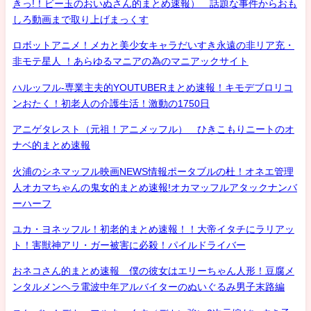
きっ!！ビー玉のおいぬさん的まとめ速報） 話題な事件からおも
しろ動画まで取り上げまっくす
ロボットアニメ！メカと美少女キャラだいすき永遠の非リア充・
非モテ星人 ！あらゆるマニアの為のマニアックサイト
ハルッフル-専業主夫的YOUTUBERまとめ速報！キモデブロリコ
ンおたく！初老人の介護生活！激動の1750日
アニゲタレスト（元祖！アニメッフル） ひきこもりニートのオ
ナベ的まとめ速報
火浦のシネマッフル映画NEWS情報ポータブルの杜！オネエ管理
人オカマちゃんの鬼女的まとめ速報!オカマッフルアタックナンバ
ーハーフ
ユカ・ヨネッフル！初老的まとめ速報！！大帝イタチにラリアッ
ト！害獣神アリ・ガー被害に必殺！パイルドライバー
おネコさん的まとめ速報 僕の彼女はエリーちゃん人形！豆腐メ
ンタルメンヘラ電波中年アルバイターのぬいぐるみ男子末路編