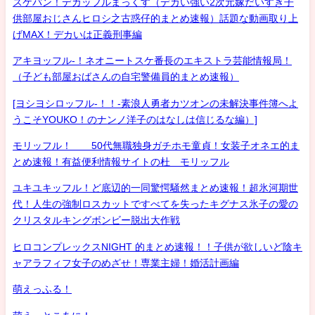
スケバン！デカッフルまっくす（デカい強い2次元嫁だいすき子
供部屋おじさんヒロシ之古惑仔的まとめ速報）話題な動画取り上
げMAX！デカいは正義刑事編
アキヨッフル-！ネオニートスケ番長のエキストラ芸能情報局！
（子ども部屋おばさんの自宅警備員的まとめ速報）
[ヨシヨシロッフル-！！-素浪人勇者カツオンの未解決事件簿へよ
うこそYOUKO！のナンノ洋子のはなしは信じるな編）]
モリッフル！ 50代無職独身ガチホモ童貞！女装子オネエ的ま
とめ速報！有益便利情報サイトの杜 モリッフル
ユキユキッフル！ど底辺的一同驚愕騒然まとめ速報！超氷河期世
代！人生の強制ロスカットですべてを失ったキグナス氷子の愛の
クリスタルキングボンビー脱出大作戦
ヒロコンプレックスNIGHT 的まとめ速報！！子供が欲しいど陰キ
ャアラフィフ女子のめざせ！専業主婦！婚活計画編
萌えっふる！