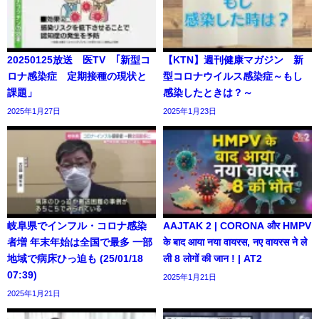
20250125放送 医TV ｢新型コ
【KTN】週刊健康マガジン 新
ロナ感染症 定期接種の現状と
型コロナウイルス感染症～もし
課題」
感染したときは？～
2025年1月27日
2025年1月23日
岐阜県でインフル・コロナ感染
AAJTAK 2 | CORONA और HMPV
者増 年末年始は全国で最多 一部
के बाद आया नया वायरस, नए वायरस ने ले
地域で病床ひっ迫も (25/01/18
ली 8 लोगों की जान ! | AT2
07:39)
2025年1月21日
2025年1月21日