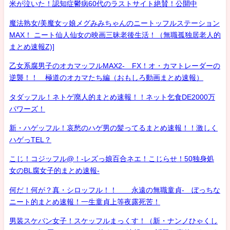
米が泣いた！認知症鬱病60代のラストサイト絶賛！公開中
魔法熟女/美魔女ッ娘メグみみちゃんのニートッフルステーション
MAX！ ニート仙人仙女の映画三昧老後生活！（無職孤独居老人的
まとめ速報Z)]
乙女系腐男子のオカマッフルMAX2- FX！オ・カマトレーダーの
逆襲！！ 極道のオカマたち編（おもしろ動画まとめ速報）
タダッフル！ネトゲ廃人的まとめ速報！！ネット乞食DE2000万
パワーズ！
新・ハゲッフル！哀愁のハゲ男の髪ってるまとめ速報！！激しく
ハゲっTEL？
こじ！コジッフル@！-レズっ娘百合ネエ！こじらせ！50独身処
女のBL腐女子的まとめ速報-
何だ！何が？真・シロッフル！！ 永遠の無職童貞- ぼっちな
ニート的まとめ速報！一生童貞上等夜露死苦！
男装スケバン女子！スケッフルまっくす！（新・ナンノひゃくし