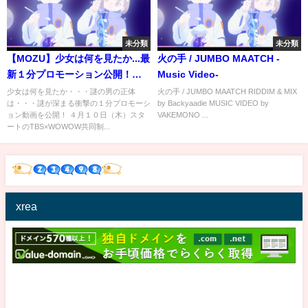
未分類
未分類
【MOZU】少女は何を見たか...最
火の手 / JUMBO MAATCH -
新１分プロモーション公開！
Music Video-
TBS×WOWOW共同制作ドラマ
少女は何を見たか・・・謎の男の正体
火の手 / JUMBO MAATCH RIDDIM & MIX
は・・・謎が深まる衝撃の１分プロモーシ
by Backyaadie MUSIC VIDEO by
「MOZU」 #MOZU
ョン動画を公開！ ４月１０日（木）スタ
VAKEMONO ...
ートのTBS×WOWOW共同制...
xrea