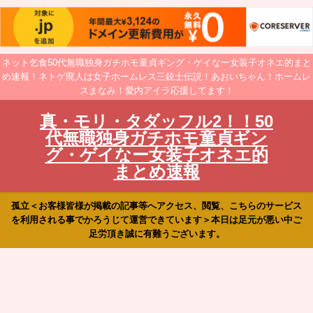
ネット乞食50代無職独身ガチホモ童貞ギング・ゲイなー女装子オネエ的まと
め速報！ネトゲ廃人は女子ホームレス三銃士伝説！あおいちゃん！ホームレ
スまなみ！愛内アイラ応援してます！
真・モリ・タダッフル2！！50
代無職独身ガチホモ童貞ギン
グ・ゲイなー女装子オネエ的
まとめ速報
孤立＜お客様皆様が掲載の記事等へアクセス、閲覧、こちらのサービス
を利用される事でかろうじて運営できています＞本日は足元が悪い中ご
足労頂き誠に有難うございます。