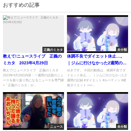
おすすめの記事
正義のミカタ
未分類
教えて!ニュースライブ 正義の
体調不良でダイエット休止…。
ミカタ 2023年4月29日
｜ジムに行けなかった2週間の記
録
教えて!ニュースライブ 正義のミカタ
ゆきです。 今回の動画は、体調不良でダ
2023年4月29日内容：一週間の話題のニュ
イエット休止…。｜ジムに行けなかった2
ースを振り返り気になるニュースを専門家
週間の記録 #ダイエット #ルーティン #産
=「正義のミカタ」が...
後ダイエット ===...
ニュース
未分類