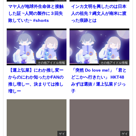
マヤ人が地球外生命体と接触
インカ文明を興したのは日本
した証 ~人間の製作に３回失
人の祖先？縄文人が南米に渡
敗していた~ #shorts
った痕跡とは
その他アイドル情報
その他アイドル情報
【運上弘菜】にわか推し変ー
「突然 Do love me!」「君と
からのにわか知ったかFANの
どこかへ行きたい」 HKT48
推し増しー、決まりては推し
みずほ選抜 / 運上弘菜ドジっ
増しー
子
ゲイ
ゲイ