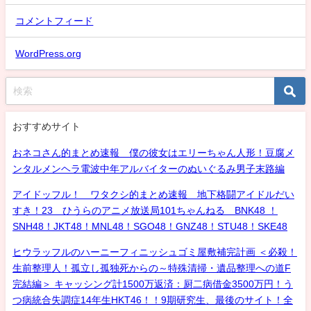
コメントフィード
WordPress.org
おすすめサイト
おネコさん的まとめ速報 僕の彼女はエリーちゃん人形！豆腐メ
ンタルメンヘラ電波中年アルバイターのぬいぐるみ男子末路編
アイドッフル！ ワタクシ的まとめ速報 地下格闘アイドルだい
すき！23 ひうらのアニメ放送局101ちゃんねる BNK48 ！
SNH48！JKT48！MNL48！SGO48！GNZ48！STU48！SKE48
ヒウラッフルのハーニーフィニッシュゴミ屋敷補完計画 ＜必殺！
生前整理人！孤立し孤独死からの～特殊清掃・遺品整理への道F
完結編＞ キャッシング計1500万返済：厨二病借金3500万円！う
つ病統合失調症14年生HKT46！！9期研究生、最後のサイト！全