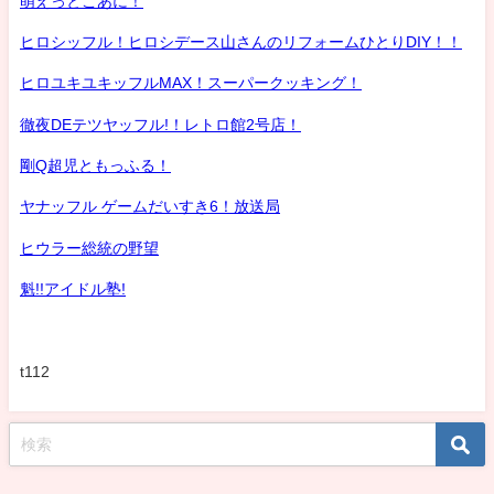
萌えっとこあに！
ヒロシッフル！ヒロシデース山さんのリフォームひとりDIY！！
ヒロユキユキッフルMAX！スーパークッキング！
徹夜DEテツヤッフル!！レトロ館2号店！
剛Q超児ともっふる！
ヤナッフル ゲームだいすき6！放送局
ヒウラー総統の野望
魁!!アイドル塾!
t112