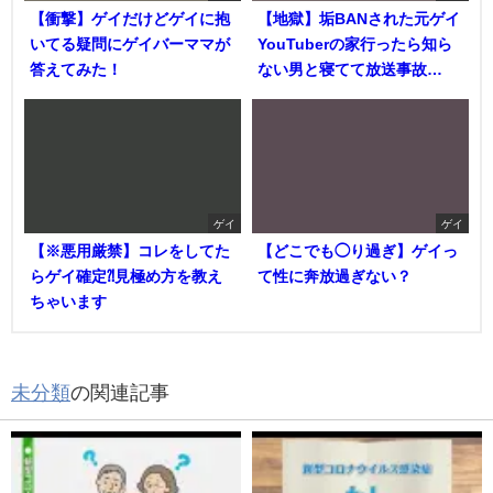
【衝撃】ゲイだけどゲイに抱
【地獄】垢BANされた元ゲイ
いてる疑問にゲイバーママが
YouTuberの家行ったら知ら
答えてみた！
ない男と寝てて放送事故…
ゲイ
ゲイ
【※悪用厳禁】コレをしてた
【どこでも◯り過ぎ】ゲイっ
らゲイ確定⁈見極め方を教え
て性に奔放過ぎない？
ちゃいます
未分類
の関連記事