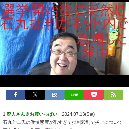
LINE
1:
廃人さん＠お腹いっぱい
2024.07.13(Sat)
石丸伸二氏の傲慢態度が酷すぎて批判殺到で炎上について