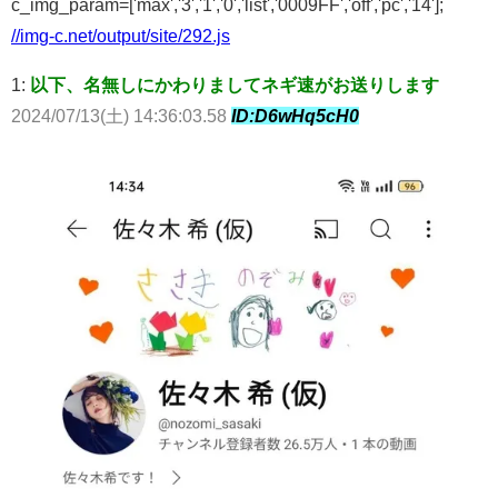
c_img_param=['max','3','1','0','list','0009FF','off','pc','14'];
//img-c.net/output/site/292.js
1:
以下、名無しにかわりましてネギ速がお送りします
2024/07/13(土) 14:36:03.58
ID:D6wHq5cH0