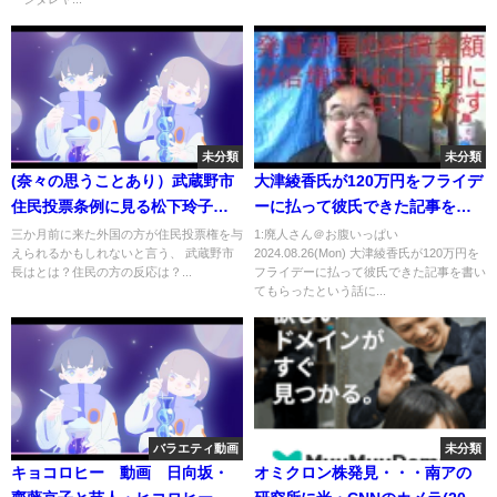
未分類
未分類
(奈々の思うことあり）武蔵野市
大津綾香氏が120万円をフライデ
住民投票条例に見る松下玲子氏
ーに払って彼氏できた記事を書
の本質！！
いてもらったという話について
三か月前に来た外国の方が住民投票権を与
1:廃人さん＠お腹いっぱい
えられるかもしれないと言う、 武蔵野市
2024.08.26(Mon) 大津綾香氏が120万円を
長はとは？住民の方の反応は？...
フライデーに払って彼氏できた記事を書い
てもらったという話に...
バラエティ動画
未分類
キョコロヒー 動画 日向坂・
オミクロン株発見・・・南アの