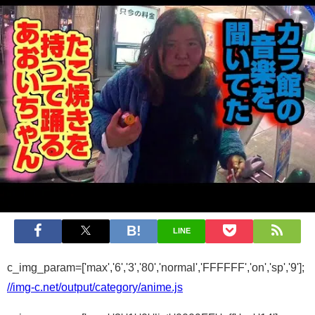
LINE
c_img_param=['max','6','3','80','normal','FFFFFF','on','sp','9'];
//img-c.net/output/category/anime.js