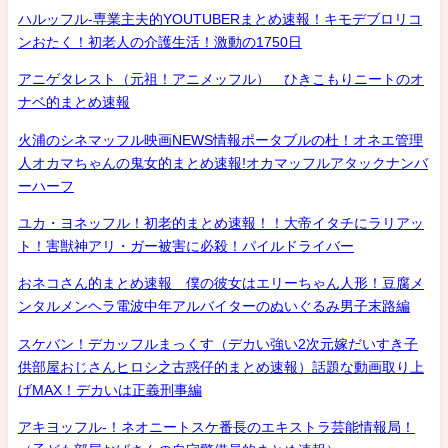
ハルッフル-専業主夫的YOUTUBERまとめ速報！キモデブロリコ
ンおたく！初老人の介護生活！激動の1750日
アニゲタレスト（元祖！アニメッフル） ひきこもりニートのオ
ナベ的まとめ速報
火浦のシネマッフル映画NEWS情報ポータブルの杜！オネエ管理
人オカマちゃんの鬼女的まとめ速報!オカマッフルアタックナンバ
ーハーフ
ユカ・ヨネッフル！初老的まとめ速報！！大帝イタチにラリアッ
ト！害獣神アリ・ガー被害に必殺！パイルドライバー
おネコさん的まとめ速報 僕の彼女はエリーちゃん人形！豆腐メ
ンタルメンヘラ電波中年アルバイターのぬいぐるみ男子末路編
スケバン！デカッフルまっくす（デカい強い2次元嫁だいすき子
供部屋おじさんヒロシ之古惑仔的まとめ速報）話題な動画取り上
げMAX！デカいは正義刑事編
アキヨッフル-！ネオニートスケ番長のエキストラ芸能情報局！