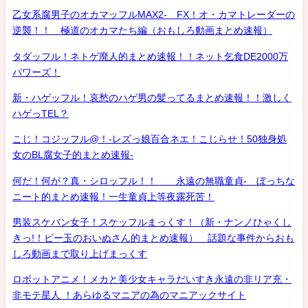
乙女系腐男子のオカマッフルMAX2- FX！オ・カマトレーダーの
逆襲！！ 極道のオカマたち編（おもしろ動画まとめ速報）
タダッフル！ネトゲ廃人的まとめ速報！！ネット乞食DE2000万
パワーズ！
新・ハゲッフル！哀愁のハゲ男の髪ってるまとめ速報！！激しく
ハゲっTEL？
こじ！コジッフル@！-レズっ娘百合ネエ！こじらせ！50独身処
女のBL腐女子的まとめ速報-
何だ！何が？真・シロッフル！！ 永遠の無職童貞- ぼっちな
ニート的まとめ速報！一生童貞上等夜露死苦！
男装スケバン女子！スケッフルまっくす！（新・ナンノひゃくし
きっ!！ビー玉のおいぬさん的まとめ速報） 話題な事件からおも
しろ動画まで取り上げまっくす
ロボットアニメ！メカと美少女キャラだいすき永遠の非リア充・
非モテ星人 ！あらゆるマニアの為のマニアックサイト