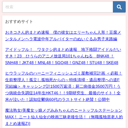
おすすめサイト
おネコさん的まとめ速報 僕の彼女はエリーちゃん人形！豆腐メ
ンタルメンヘラ電波中年アルバイターのぬいぐるみ男子末路編
アイドッフル！ ワタクシ的まとめ速報 地下格闘アイドルだい
すき！23 ひうらのアニメ放送局101ちゃんねる BNK48 ！
SNH48！JKT48！MNL48！SGO48！GNZ48！STU48！SKE48
ヒウラッフルのハーニーフィニッシュゴミ屋敷補完計画 ＜必殺！
生前整理人！孤立し孤独死からの～特殊清掃・遺品整理への道F
完結編＞ キャッシング計1500万返済：厨二病借金3500万円！う
つ病統合失調症14年生HKT46！！9期研究生、最後のサイト！全
米が泣いた！認知症鬱病60代のラストサイト絶賛！公開中
魔法熟女/美魔女ッ娘メグみみちゃんのニートッフルステーション
MAX！ ニート仙人仙女の映画三昧老後生活！（無職孤独居老人的
まとめ速報Z)]