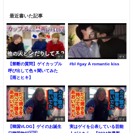
最近書いた記事
ゲイ
ゲイ
【禁断の質問】ゲイカップル
#bl #gay A romantic kiss
呼び出して色々聞いてみた
【雨とヒキ】
未分類
ゲイ
【韓国VLOG】ゲイのお誕生
実はゲイを公表している芸能