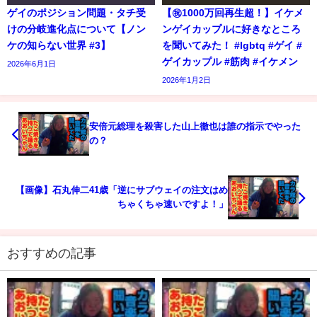
ゲイのポジション問題・タチ受
【㊗️1000万回再生超！】イケメ
けの分岐進化点について【ノン
ンゲイカップルに好きなところ
ケの知らない世界 #3】
を聞いてみた！ #lgbtq #ゲイ #
ゲイカップル #筋肉 #イケメン
2026年6月1日
2026年1月2日
安倍元総理を殺害した山上徹也は誰の指示でやった
の？
【画像】石丸伸二41歳「逆にサブウェイの注文はめ
ちゃくちゃ速いですよ！」
おすすめの記事