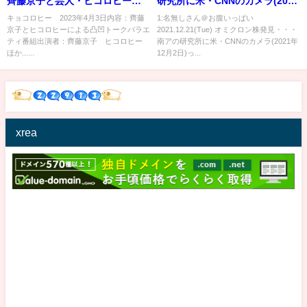
齊藤京子と芸人・ヒコロヒーに
研究所に米・CNNのカメラ(2021
よるトークバラエティ 4月3日
年12月2日)
キョコロヒー 2023年4月3日内容：齊藤
1:名無しさん＠お腹いっぱい
京子とヒコロヒーによる凸凹トークバラエ
2021.12.21(Tue) オミクロン株発見・・・
ティ番組出演者：齊藤京子 ヒコロヒー
南アの研究所に米・CNNのカメラ(2021年
ほか......
12月2日)っ...
xrea