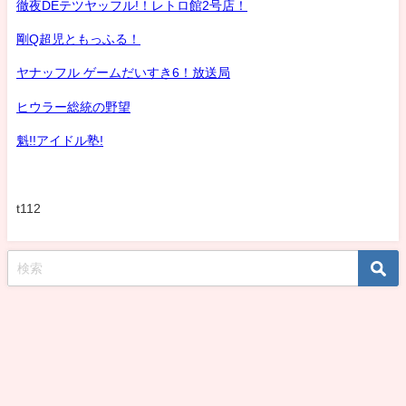
徹夜DEテツヤッフル!！レトロ館2号店！
剛Q超児ともっふる！
ヤナッフル ゲームだいすき6！放送局
ヒウラー総統の野望
魁!!アイドル塾!
t112