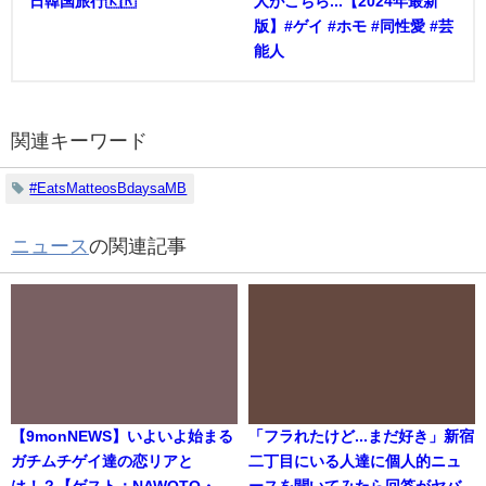
日韓国旅行🇰🇷
人がこちら...【2024年最新
版】#ゲイ #ホモ #同性愛 #芸
能人
関連キーワード
#EatsMatteosBdaysaMB
ニュース
の関連記事
【9monNEWS】いよいよ始まる
「フラれたけど...まだ好き」新宿
ガチムチゲイ達の恋リアと
二丁目にいる人達に個人的ニュ
は！？【ゲスト：NAWOTO・
ースを聞いてみたら回答がヤバ