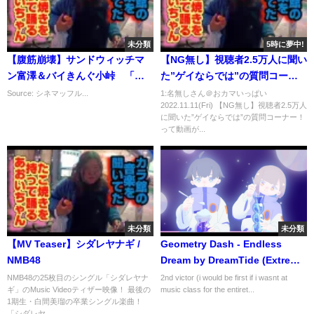
未分類
5時に夢中!
【腹筋崩壊】サンドウィッチマ
【NG無し】視聴者2.5万人に聞い
ン富澤＆バイきんぐ小峠 「お
た”ゲイならでは”の質問コーナ
まえ明るいな！」
ー！
Source: シネマッフル...
1:名無しさん＠おカマいっぱい
2022.11.11(Fri) 【NG無し】視聴者2.5万人
に聞いた”ゲイならでは”の質問コーナー！
って動画が...
未分類
未分類
【MV Teaser】シダレヤナギ /
Geometry Dash - Endless
NMB48
Dream by DreamTide (Extreme
Demon)
NMB48の25枚目のシングル「シダレヤナ
2nd victor (i would be first if i wasnt at
ギ」のMusic Videoティザー映像！ 最後の
music class for the entiret...
1期生・白間美瑠の卒業シングル楽曲！
「シダレヤ...