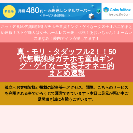
ネット乞食50代無職独身ガチホモ童貞ギング・ゲイなー女装子オネエ的まと
め速報！ネトゲ廃人は女子ホームレス三銃士伝説！あおいちゃん！ホームレ
スまなみ！愛内アイラ応援してます！
真・モリ・タダッフル2！！50
代無職独身ガチホモ童貞ギン
グ・ゲイなー女装子オネエ的
まとめ速報
孤立＜お客様皆様が掲載の記事等へアクセス、閲覧、こちらのサービス
を利用される事でかろうじて運営できています＞本日は足元が悪い中ご
足労頂き誠に有難うございます。