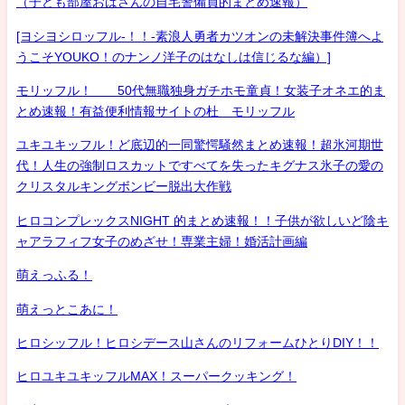
（子ども部屋おばさんの自宅警備員的まとめ速報）
[ヨシヨシロッフル-！！-素浪人勇者カツオンの未解決事件簿へよ
うこそYOUKO！のナンノ洋子のはなしは信じるな編）]
モリッフル！ 50代無職独身ガチホモ童貞！女装子オネエ的ま
とめ速報！有益便利情報サイトの杜 モリッフル
ユキユキッフル！ど底辺的一同驚愕騒然まとめ速報！超氷河期世
代！人生の強制ロスカットですべてを失ったキグナス氷子の愛の
クリスタルキングボンビー脱出大作戦
ヒロコンプレックスNIGHT 的まとめ速報！！子供が欲しいど陰キ
ャアラフィフ女子のめざせ！専業主婦！婚活計画編
萌えっふる！
萌えっとこあに！
ヒロシッフル！ヒロシデース山さんのリフォームひとりDIY！！
ヒロユキユキッフルMAX！スーパークッキング！