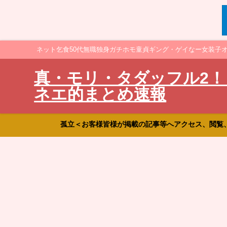
ネット乞食50代無職独身ガチホモ童貞ギング・ゲイなー女装子
真・モリ・タダッフル2！
ネエ的まとめ速報
孤立＜お客様皆様が掲載の記事等へアクセス、閲覧