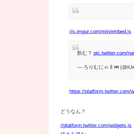
//s.imgur.com/min/embed.js
飲む？
pic.twitter.com/
— ろりむにゃ🍼💤 (@iUx
https://platform.twitter.com/w
どうなん？
//platform.twitter.com/widgets.js