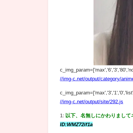
c_img_param=['max','6','3','80','no
//img-c.net/output/category/anim
c_img_param=['max','3','1','0','list',
//img-c.net/output/site/292.js
1:
以下、名無しにかわりまして
ID:WMZ72if1a