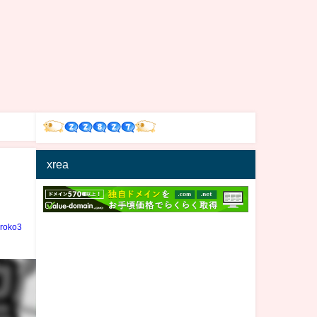
xrea
iroko3