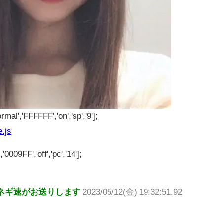
rmal','FFFFFF','on','sp','9'];
e.js
'0009FF','off','pc','14'];
ネギ速がお送りします
2023/05/12(金) 19:32:51.92