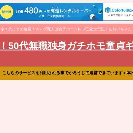
オネエ的まとめ速報！ネトゲ廃人は女子ホームレス三銃士伝説！あおいちゃん
！50代無職独身ガチホモ童貞
、こちらのサービスを利用される事でかろうじて運営できています＞本