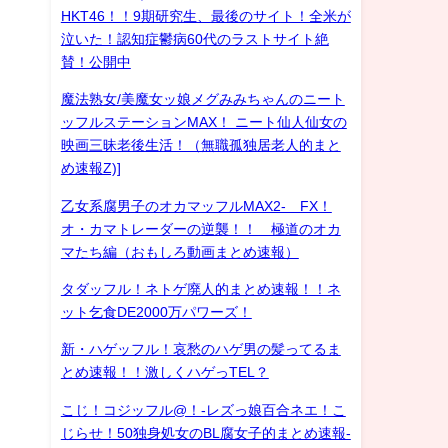
HKT46！！9期研究生、最後のサイト！全米が
泣いた！認知症鬱病60代のラストサイト絶
賛！公開中
魔法熟女/美魔女ッ娘メグみみちゃんのニート
ッフルステーションMAX！ ニート仙人仙女の
映画三昧老後生活！（無職孤独居老人的まと
め速報Z)]
乙女系腐男子のオカマッフルMAX2- FX！
オ・カマトレーダーの逆襲！！ 極道のオカ
マたち編（おもしろ動画まとめ速報）
タダッフル！ネトゲ廃人的まとめ速報！！ネ
ット乞食DE2000万パワーズ！
新・ハゲッフル！哀愁のハゲ男の髪ってるま
とめ速報！！激しくハゲっTEL？
こじ！コジッフル@！-レズっ娘百合ネエ！こ
じらせ！50独身処女のBL腐女子的まとめ速報-