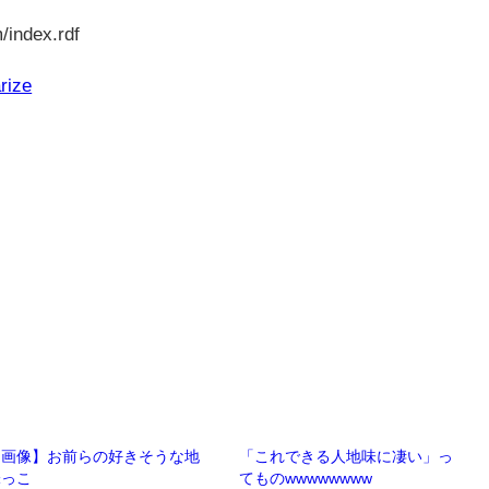
/index.rdf
rize
【画像】お前らの好きそうな地
「これできる人地味に凄い」っ
味っこ
てものwwwwwwww