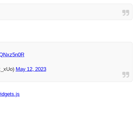
naQNxz5n0R
_xUo)
May 12, 2023
idgets.js