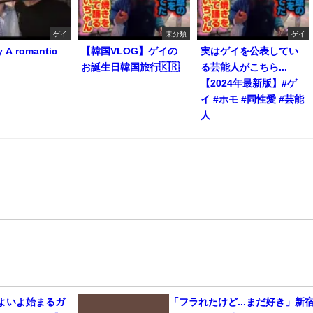
ゲイ
未分類
ゲイ
y A romantic
【韓国VLOG】ゲイの
実はゲイを公表してい
お誕生日韓国旅行🇰🇷
る芸能人がこちら...
【2024年最新版】#ゲ
イ #ホモ #同性愛 #芸能
人
いよいよ始まるガ
「フラれたけど...まだ好き」新