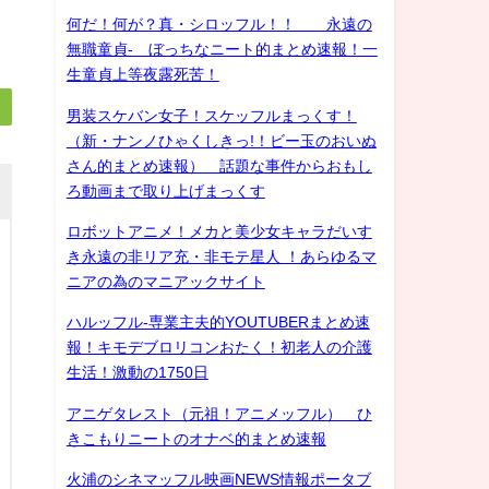
何だ！何が？真・シロッフル！！ 永遠の
無職童貞- ぼっちなニート的まとめ速報！一
生童貞上等夜露死苦！
男装スケバン女子！スケッフルまっくす！
（新・ナンノひゃくしきっ!！ビー玉のおいぬ
さん的まとめ速報） 話題な事件からおもし
ろ動画まで取り上げまっくす
ロボットアニメ！メカと美少女キャラだいす
き永遠の非リア充・非モテ星人 ！あらゆるマ
ニアの為のマニアックサイト
ハルッフル-専業主夫的YOUTUBERまとめ速
報！キモデブロリコンおたく！初老人の介護
生活！激動の1750日
アニゲタレスト（元祖！アニメッフル） ひ
きこもりニートのオナベ的まとめ速報
火浦のシネマッフル映画NEWS情報ポータブ