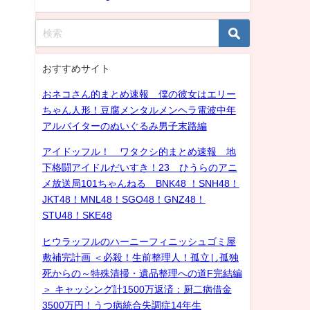
おすすめサイト
おネコさん的まとめ速報 僕の彼女はエリー
ちゃん人形！豆腐メンタルメンヘラ電波中年
アルバイターのぬいぐるみ男子末路編
アイドッフル！ ワタクシ的まとめ速報 地
下格闘アイドルだいすき！23 ひうらのアニ
メ放送局101ちゃんねる BNK48 ！SNH48！
JKT48！MNL48！SGO48！GNZ48！
STU48！SKE48
ヒウラッフルのハーニーフィニッシュゴミ屋
敷補完計画 ＜必殺！生前整理人！孤立し孤独
死からの～特殊清掃・遺品整理への道F完結編
＞ キャッシング計1500万返済：厨二病借金
3500万円！うつ病統合失調症14年生