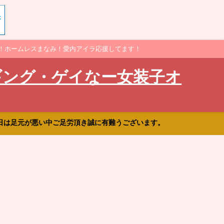
！ホームレスまなみ！愛内アイラ応援してます！
ギング・ゲイなー女装子オ
日は足元が悪い中ご足労頂き誠に有難うございます。