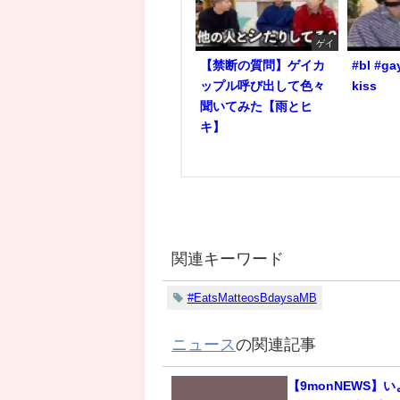
ゲイ
【禁断の質問】ゲイカ
#bl #ga
ップル呼び出して色々
kiss
聞いてみた【雨とヒ
キ】
関連キーワード
#EatsMatteosBdaysaMB
ニュース
の関連記事
【9monNEWS】