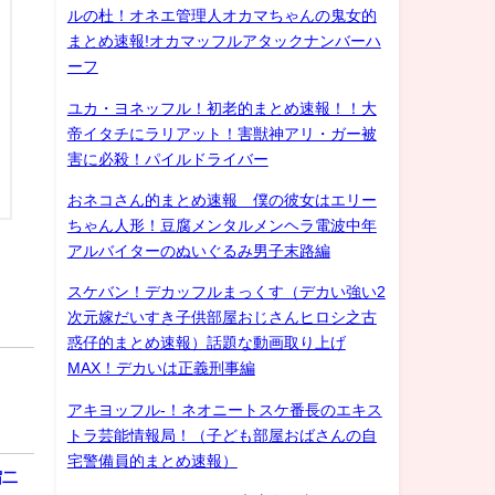
ルの杜！オネエ管理人オカマちゃんの鬼女的
まとめ速報!オカマッフルアタックナンバーハ
ーフ
ユカ・ヨネッフル！初老的まとめ速報！！大
帝イタチにラリアット！害獣神アリ・ガー被
害に必殺！パイルドライバー
おネコさん的まとめ速報 僕の彼女はエリー
ちゃん人形！豆腐メンタルメンヘラ電波中年
アルバイターのぬいぐるみ男子末路編
スケバン！デカッフルまっくす（デカい強い2
次元嫁だいすき子供部屋おじさんヒロシ之古
惑仔的まとめ速報）話題な動画取り上げ
MAX！デカいは正義刑事編
アキヨッフル-！ネオニートスケ番長のエキス
トラ芸能情報局！（子ども部屋おばさんの自
宅警備員的まとめ速報）
宿二