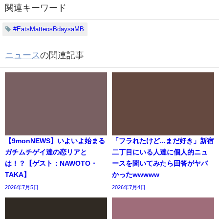
関連キーワード
#EatsMatteosBdaysaMB
ニュース
の関連記事
【9monNEWS】いよいよ始まる
「フラれたけど...まだ好き」新宿
ガチムチゲイ達の恋リアと
二丁目にいる人達に個人的ニュ
は！？【ゲスト：NAWOTO・
ースを聞いてみたら回答がヤバ
TAKA】
かったwwwww
2026年7月5日
2026年7月4日