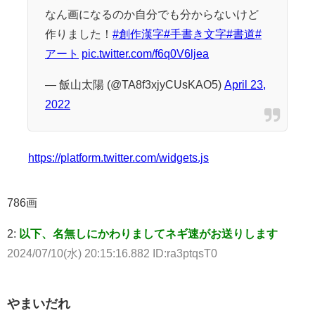
なん画になるのか自分でも分からないけど
作りました！
#創作漢字
#手書き文字
#書道
#
アート
pic.twitter.com/f6q0V6ljea
— 飯山太陽 (@TA8f3xjyCUsKAO5)
April 23,
2022
https://platform.twitter.com/widgets.js
786画
2:
以下、名無しにかわりましてネギ速がお送りします
2024/07/10(水) 20:15:16.882 ID:ra3ptqsT0
やまいだれ