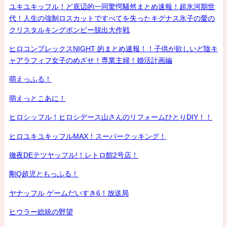
ユキユキッフル！ど底辺的一同驚愕騒然まとめ速報！超氷河期世
代！人生の強制ロスカットですべてを失ったキグナス氷子の愛の
クリスタルキングボンビー脱出大作戦
ヒロコンプレックスNIGHT 的まとめ速報！！子供が欲しいど陰キ
ャアラフィフ女子のめざせ！専業主婦！婚活計画編
萌えっふる！
萌えっとこあに！
ヒロシッフル！ヒロシデース山さんのリフォームひとりDIY！！
ヒロユキユキッフルMAX！スーパークッキング！
徹夜DEテツヤッフル!！レトロ館2号店！
剛Q超児ともっふる！
ヤナッフル ゲームだいすき6！放送局
ヒウラー総統の野望