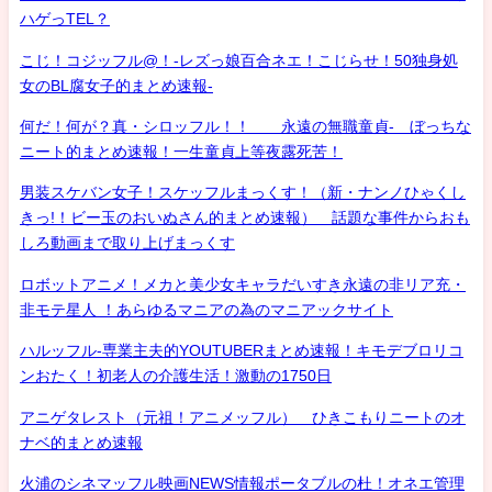
ハゲっTEL？
こじ！コジッフル@！-レズっ娘百合ネエ！こじらせ！50独身処
女のBL腐女子的まとめ速報-
何だ！何が？真・シロッフル！！ 永遠の無職童貞- ぼっちな
ニート的まとめ速報！一生童貞上等夜露死苦！
男装スケバン女子！スケッフルまっくす！（新・ナンノひゃくし
きっ!！ビー玉のおいぬさん的まとめ速報） 話題な事件からおも
しろ動画まで取り上げまっくす
ロボットアニメ！メカと美少女キャラだいすき永遠の非リア充・
非モテ星人 ！あらゆるマニアの為のマニアックサイト
ハルッフル-専業主夫的YOUTUBERまとめ速報！キモデブロリコ
ンおたく！初老人の介護生活！激動の1750日
アニゲタレスト（元祖！アニメッフル） ひきこもりニートのオ
ナベ的まとめ速報
火浦のシネマッフル映画NEWS情報ポータブルの杜！オネエ管理