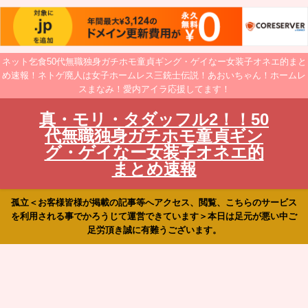
ネット乞食50代無職独身ガチホモ童貞ギング・ゲイなー女装子オネエ的まと
め速報！ネトゲ廃人は女子ホームレス三銃士伝説！あおいちゃん！ホームレ
スまなみ！愛内アイラ応援してます！
真・モリ・タダッフル2！！50
代無職独身ガチホモ童貞ギン
グ・ゲイなー女装子オネエ的
まとめ速報
孤立＜お客様皆様が掲載の記事等へアクセス、閲覧、こちらのサービス
を利用される事でかろうじて運営できています＞本日は足元が悪い中ご
足労頂き誠に有難うございます。