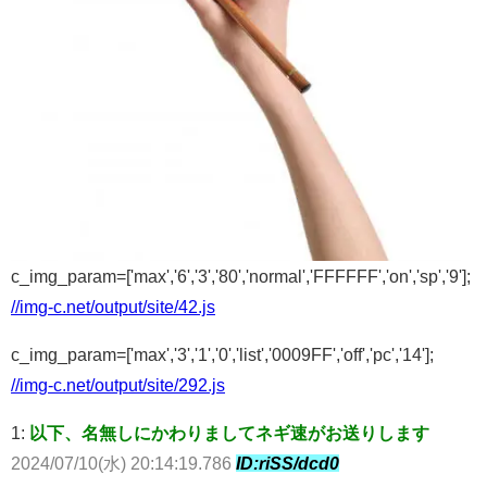
c_img_param=['max','6','3','80','normal','FFFFFF','on','sp','9'];
//img-c.net/output/site/42.js
c_img_param=['max','3','1','0','list','0009FF','off','pc','14'];
//img-c.net/output/site/292.js
1:
以下、名無しにかわりましてネギ速がお送りします
2024/07/10(水) 20:14:19.786
ID:riSS/dcd0