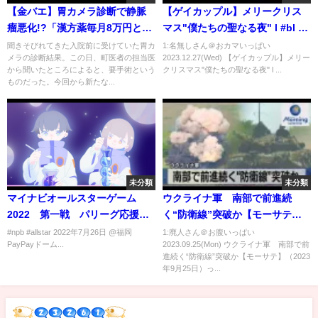
【金バエ】胃カメラ診断で静脈
【ゲイカップル】メリークリス
瘤悪化!?「漢方薬毎月8万円と脳
マス"僕たちの聖なる夜" l #bl #
症の薬追加」10月18日
ゲイカップル #同性カップル
聞きそびれてきた入院前に受けていた胃カ
1:名無しさん＠おカマいっぱい
メラの診断結果。この日、町医者の担当医
2023.12.27(Wed) 【ゲイカップル】メリー
#gay
から聞いたところによると、要手術という
クリスマス"僕たちの聖なる夜" l ...
ものだった。今回から新たな...
未分類
未分類
マイナビオールスターゲーム
ウクライナ軍 南部で前進続
2022 第一戦 パリーグ応援歌
く“防衛線”突破か【モーサテ】
メドレー
（2023年9月25日）
#npb #allstar 2022年7月26日 @福岡
1:廃人さん＠お腹いっぱい
PayPayドーム...
2023.09.25(Mon) ウクライナ軍 南部で前
進続く“防衛線”突破か【モーサテ】（2023
年9月25日）っ...