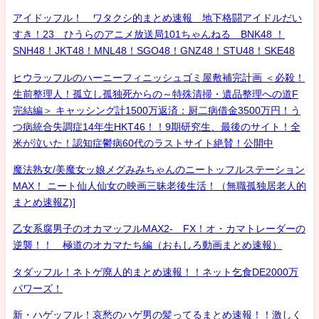
アイドッフル！ ワタクシ的まとめ速報 地下格闘アイドルだい
すき！23 ひうらのアニメ放送局101ちゃんねる BNK48 ！
SNH48！JKT48！MNL48！SGO48！GNZ48！STU48！SKE48
ヒウラッフルのハーニーフィニッシュゴミ屋敷補完計画 ＜必殺！
生前整理人！孤立し孤独死からの～特殊清掃・遺品整理への道F
完結編＞ キャッシング計1500万返済：厨二病借金3500万円！う
つ病統合失調症14年生HKT46！！9期研究生、最後のサイト！全
米が泣いた！認知症鬱病60代のラストサイト絶賛！公開中
魔法熟女/美魔女ッ娘メグみみちゃんのニートッフルステーション
MAX！ ニート仙人仙女の映画三昧老後生活！（無職孤独居老人的
まとめ速報Z)]
乙女系腐男子のオカマッフルMAX2- FX！オ・カマトレーダーの
逆襲！！ 極道のオカマたち編（おもしろ動画まとめ速報）
タダッフル！ネトゲ廃人的まとめ速報！！ネット乞食DE2000万
パワーズ！
新・ハゲッフル！哀愁のハゲ男の髪ってるまとめ速報！！激しく