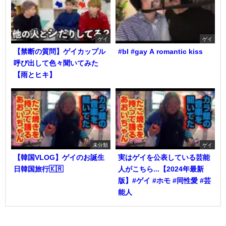
ゲイ
ゲイ
【禁断の質問】ゲイカップル
#bl #gay A romantic kiss
呼び出して色々聞いてみた
【雨とヒキ】
未分類
ゲイ
【韓国VLOG】ゲイのお誕生
実はゲイを公表している芸能
日韓国旅行🇰🇷
人がこちら...【2024年最新
版】#ゲイ #ホモ #同性愛 #芸
能人