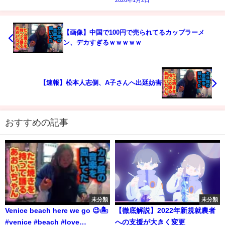
【画像】中国で100円で売られてるカップラーメ
ン、デカすぎるｗｗｗｗｗ
【速報】松本人志側、A子さんへ出廷妨害
おすすめの記事
未分類
未分類
Venice beach here we go 😉🏝️
【徹底解説】2022年新規就農者
#venice #beach #love
への支援が大きく変更