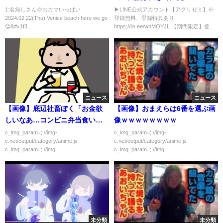
#wonderful #gay
1:名無しさん＠おカマいっぱい
▶︎LINE公式アカウント【アグリゼミ】※
2024.02.22(Thu) Venice beach here we go
登録無料、登録特典あり
😉&#x1f3...
https://lin.ee/whMQYJL 【期間限定】登...
ニュース
ニュース
【画像】底辺社畜ぼく「お金欲
【画像】おまえらは6番を選ぶ画
しいなあ…コンビニ弁当食いて
像ｗｗｗｗｗｗｗｗ
ーよ…」底辺飯はこちら
c_img_param=; //img-
c_img_param=; //img-
c.net/output/category/anime.js
c.net/output/category/anime.js
c_img_param=; //img...
c_img_param=; //img...
未分類
未分類