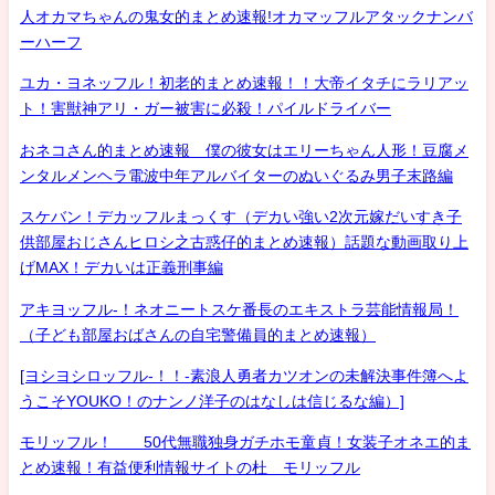
人オカマちゃんの鬼女的まとめ速報!オカマッフルアタックナンバ
ーハーフ
ユカ・ヨネッフル！初老的まとめ速報！！大帝イタチにラリアッ
ト！害獣神アリ・ガー被害に必殺！パイルドライバー
おネコさん的まとめ速報 僕の彼女はエリーちゃん人形！豆腐メ
ンタルメンヘラ電波中年アルバイターのぬいぐるみ男子末路編
スケバン！デカッフルまっくす（デカい強い2次元嫁だいすき子
供部屋おじさんヒロシ之古惑仔的まとめ速報）話題な動画取り上
げMAX！デカいは正義刑事編
アキヨッフル-！ネオニートスケ番長のエキストラ芸能情報局！
（子ども部屋おばさんの自宅警備員的まとめ速報）
[ヨシヨシロッフル-！！-素浪人勇者カツオンの未解決事件簿へよ
うこそYOUKO！のナンノ洋子のはなしは信じるな編）]
モリッフル！ 50代無職独身ガチホモ童貞！女装子オネエ的ま
とめ速報！有益便利情報サイトの杜 モリッフル