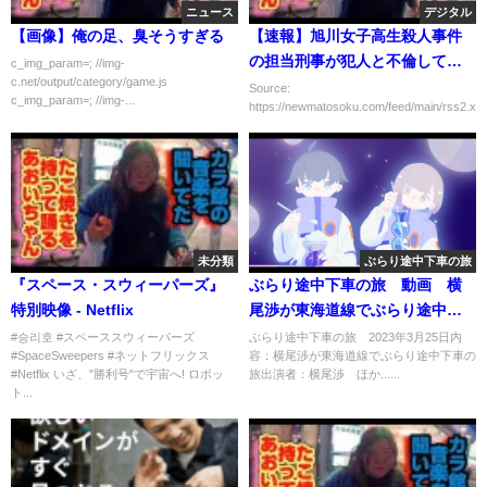
ニュース
デジタル
【画像】俺の足、臭そうすぎる
【速報】旭川女子高生殺人事件
の担当刑事が犯人と不倫してい
c_img_param=; //img-
c.net/output/category/game.js
たｗｗｗｗｗｗｗｗｗｗ
Source:
c_img_param=; //img-...
https://newmatosoku.com/feed/main/rss2.xml.
未分類
ぶらり途中下車の旅
『スペース・スウィーパーズ』
ぶらり途中下車の旅 動画 横
特別映像 - Netflix
尾渉が東海道線でぶらり途中下
車の旅 3月25日
#승리호 #スペーススウィーパーズ
ぶらり途中下車の旅 2023年3月25日内
#SpaceSweepers #ネットフリックス
容：横尾渉が東海道線でぶらり途中下車の
#Netflix いざ、"勝利号"で宇宙へ! ロボッ
旅出演者：横尾渉 ほか......
ト...