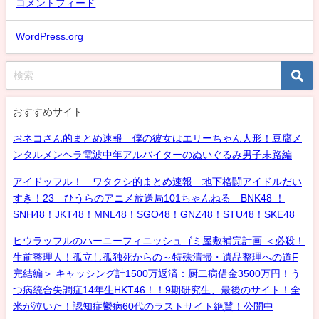
コメントフィード
WordPress.org
おすすめサイト
おネコさん的まとめ速報 僕の彼女はエリーちゃん人形！豆腐メ
ンタルメンヘラ電波中年アルバイターのぬいぐるみ男子末路編
アイドッフル！ ワタクシ的まとめ速報 地下格闘アイドルだい
すき！23 ひうらのアニメ放送局101ちゃんねる BNK48 ！
SNH48！JKT48！MNL48！SGO48！GNZ48！STU48！SKE48
ヒウラッフルのハーニーフィニッシュゴミ屋敷補完計画 ＜必殺！
生前整理人！孤立し孤独死からの～特殊清掃・遺品整理への道F
完結編＞ キャッシング計1500万返済：厨二病借金3500万円！う
つ病統合失調症14年生HKT46！！9期研究生、最後のサイト！全
米が泣いた！認知症鬱病60代のラストサイト絶賛！公開中