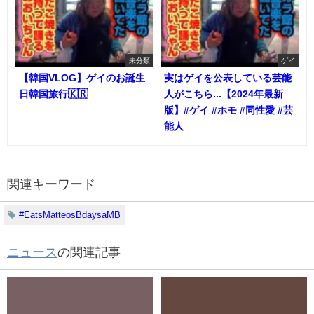
未分類
ゲイ
【韓国VLOG】ゲイのお誕生
実はゲイを公表している芸能
日韓国旅行🇰🇷
人がこちら...【2024年最新
版】#ゲイ #ホモ #同性愛 #芸
能人
関連キーワード
#EatsMatteosBdaysaMB
ニュース
の関連記事