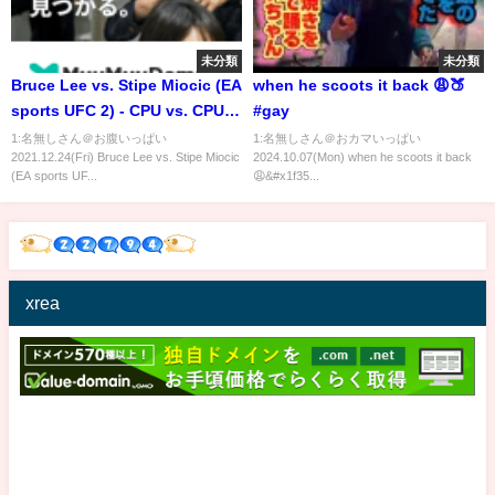
未分類
未分類
Bruce Lee vs. Stipe Miocic (EA
when he scoots it back 😩🍑
sports UFC 2) - CPU vs. CPU -
#gay
Crazy UFC 👊🤪
1:名無しさん＠お腹いっぱい
1:名無しさん＠おカマいっぱい
2021.12.24(Fri) Bruce Lee vs. Stipe Miocic
2024.10.07(Mon) when he scoots it back
(EA sports UF...
😩&#x1f35...
xrea