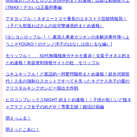
供部屋おじさんヒロシ之古惑仔的まとめ速報）話題な動画取り上
げMAX！デカいは正義刑事編
アキヨッフル-！ネオニートスケ番長のエキストラ芸能情報局！
（子ども部屋おばさんの自宅警備員的まとめ速報）
[ヨシヨシロッフル-！！-素浪人勇者カツオンの未解決事件簿へよ
うこそYOUKO！のナンノ洋子のはなしは信じるな編）]
モリッフル！ 50代無職独身ガチホモ童貞！女装子オネエ的ま
とめ速報！有益便利情報サイトの杜 モリッフル
ユキユキッフル！ど底辺的一同驚愕騒然まとめ速報！超氷河期世
代！人生の強制ロスカットですべてを失ったキグナス氷子の愛の
クリスタルキングボンビー脱出大作戦
ヒロコンプレックスNIGHT 的まとめ速報！！子供が欲しいど陰キ
ャアラフィフ女子のめざせ！専業主婦！婚活計画編
萌えっふる！
萌えっとこあに！