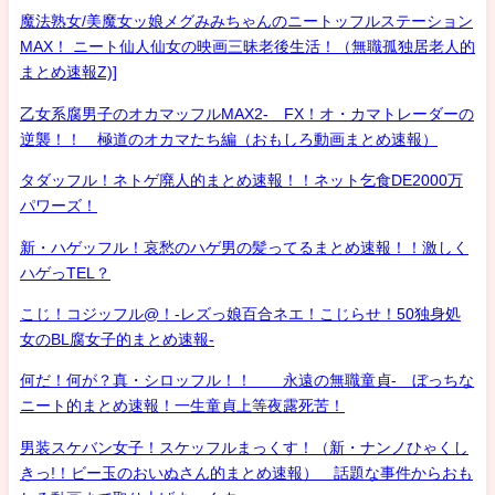
魔法熟女/美魔女ッ娘メグみみちゃんのニートッフルステーション
MAX！ ニート仙人仙女の映画三昧老後生活！（無職孤独居老人的
まとめ速報Z)]
乙女系腐男子のオカマッフルMAX2- FX！オ・カマトレーダーの
逆襲！！ 極道のオカマたち編（おもしろ動画まとめ速報）
タダッフル！ネトゲ廃人的まとめ速報！！ネット乞食DE2000万
パワーズ！
新・ハゲッフル！哀愁のハゲ男の髪ってるまとめ速報！！激しく
ハゲっTEL？
こじ！コジッフル@！-レズっ娘百合ネエ！こじらせ！50独身処
女のBL腐女子的まとめ速報-
何だ！何が？真・シロッフル！！ 永遠の無職童貞- ぼっちな
ニート的まとめ速報！一生童貞上等夜露死苦！
男装スケバン女子！スケッフルまっくす！（新・ナンノひゃくし
きっ!！ビー玉のおいぬさん的まとめ速報） 話題な事件からおも