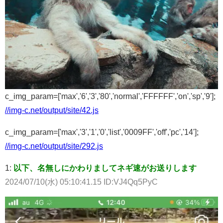
c_img_param=['max','6','3','80','normal','FFFFFF','on','sp','9'];
//img-c.net/output/site/42.js
c_img_param=['max','3','1','0','list','0009FF','off','pc','14'];
//img-c.net/output/site/292.js
1:
以下、名無しにかわりましてネギ速がお送りします
2024/07/10(水) 05:10:41.15 ID:VJ4Qq5PyC