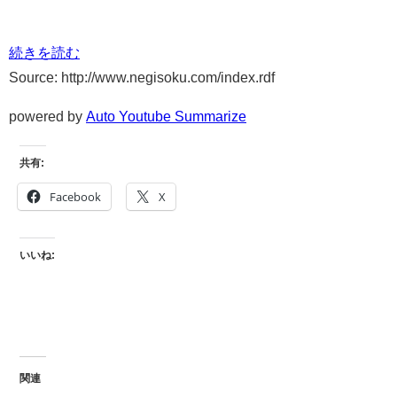
続きを読む
Source: http://www.negisoku.com/index.rdf
powered by
Auto Youtube Summarize
共有:
Facebook
X
いいね:
関連