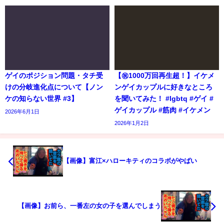
ゲイのポジション問題・タチ受
【㊗️1000万回再生超！】イケメ
けの分岐進化点について【ノン
ンゲイカップルに好きなところ
ケの知らない世界 #3】
を聞いてみた！ #lgbtq #ゲイ #
ゲイカップル #筋肉 #イケメン
2026年6月1日
2026年1月2日
【画像】富江×ハローキティのコラボがやばい
【画像】お前ら、一番左の女の子を選んでしまう