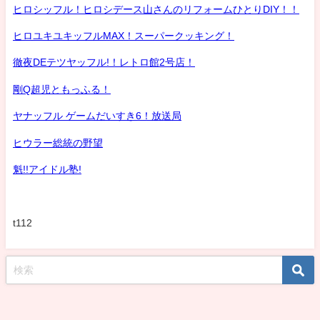
ヒロシッフル！ヒロシデース山さんのリフォームひとりDIY！！
ヒロユキユキッフルMAX！スーパークッキング！
徹夜DEテツヤッフル!！レトロ館2号店！
剛Q超児ともっふる！
ヤナッフル ゲームだいすき6！放送局
ヒウラー総統の野望
魁!!アイドル塾!
t112