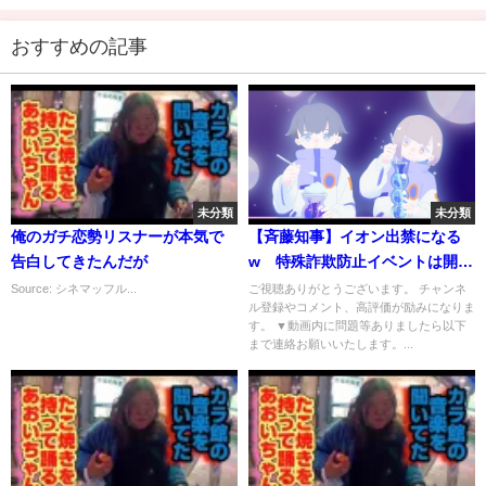
おすすめの記事
未分類
未分類
俺のガチ恋勢リスナーが本気で
【斉藤知事】イオン出禁になる
告白してきたんだが
w 特殊詐欺防止イベントは開催
されるが斎藤知事は参加断られ
Source: シネマッフル...
ご視聴ありがとうございます。 チャンネ
ル登録やコメント、高評価が励みになりま
る【斎藤知事/兵庫県知事/兵庫
す。 ▼動画内に問題等ありましたら以下
県】
まで連絡お願いいたします。...