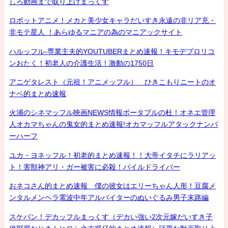
しろ動画まで取り上げまっくす
ロボットアニメ！メカと美少女キャラだいすき永遠の非リア充・
非モテ星人 ！あらゆるマニアの為のマニアックサイト
ハルッフル-専業主夫的YOUTUBERまとめ速報！キモデブロリコ
ンおたく！初老人の介護生活！激動の1750日
アニゲタレスト（元祖！アニメッフル） ひきこもりニートのオ
ナベ的まとめ速報
火浦のシネマッフル映画NEWS情報ポータブルの杜！オネエ管理
人オカマちゃんの鬼女的まとめ速報!オカマッフルアタックナンバ
ーハーフ
ユカ・ヨネッフル！初老的まとめ速報！！大帝イタチにラリアッ
ト！害獣神アリ・ガー被害に必殺！パイルドライバー
おネコさん的まとめ速報 僕の彼女はエリーちゃん人形！豆腐メ
ンタルメンヘラ電波中年アルバイターのぬいぐるみ男子末路編
スケバン！デカッフルまっくす（デカい強い2次元嫁だいすき子