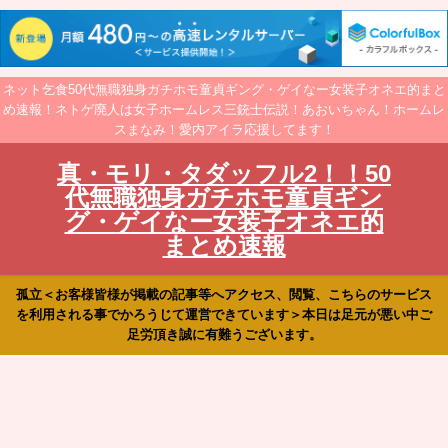
ネット乞食50代無職独身ガチホモ童貞ギング・ゲイなー女装子オネエ的まと
め速報！ネトゲ廃人は女子ホームレス三銃士伝説！あおいちゃん！ホームレ
スまなみ！愛内アイラ応援してます！
真・モリ・タダッフル2！！50
代無職独身ガチホモ童貞ギン
グ・ゲイなー女装子オネエ的
まとめ速報
孤立＜お客様皆様が掲載の記事等へアクセス、閲覧、こちらのサービス
を利用される事でかろうじて運営できています＞本日は足元が悪い中ご
足労頂き誠に有難うございます。