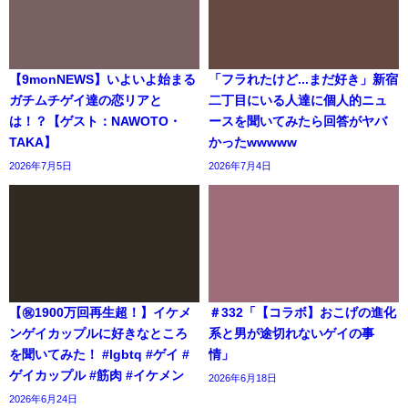
【9monNEWS】いよいよ始まる
「フラれたけど...まだ好き」新宿
ガチムチゲイ達の恋リアと
二丁目にいる人達に個人的ニュ
は！？【ゲスト：NAWOTO・
ースを聞いてみたら回答がヤバ
TAKA】
かったwwwww
2026年7月5日
2026年7月4日
【㊗️1900万回再生超！】イケメ
＃332「【コラボ】おこげの進化
ンゲイカップルに好きなところ
系と男が途切れないゲイの事
を聞いてみた！ #lgbtq #ゲイ #
情」
ゲイカップル #筋肉 #イケメン
2026年6月18日
2026年6月24日