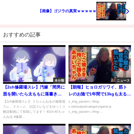
【画像】ゴジラの真実ｗｗｗｗｗ
おすすめの記事
未分類
ニュース
【2ch修羅場スレ】汚嫁「間男に
【朗報】ヒョロガリワイ、筋ト
股を開いたら太ももに落書きが
レのお陰で1年間で13kgも太るこ
あったんだけど！」→汚嫁が寝
とに成功する
【2ch修羅場スレ】 ２ちゃんねるの修羅場
c_img_param=; //img-
スレ、スカッと、伝説スレなどをゆっくり
c.net/output/category/game.js
てる間に太ももに「間男専用」
解説動画にて投稿してます！ #2ch #2ちゃ
c_img_param=; //img-...
って書いておいたｗｗｗ
んねる #修羅...