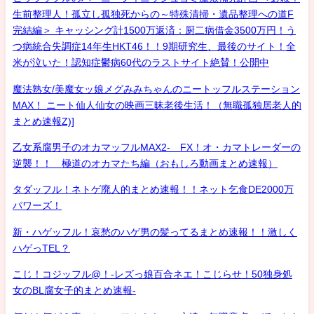
生前整理人！孤立し孤独死からの～特殊清掃・遺品整理への道F
完結編＞ キャッシング計1500万返済：厨二病借金3500万円！う
つ病統合失調症14年生HKT46！！9期研究生、最後のサイト！全
米が泣いた！認知症鬱病60代のラストサイト絶賛！公開中
魔法熟女/美魔女ッ娘メグみみちゃんのニートッフルステーション
MAX！ ニート仙人仙女の映画三昧老後生活！（無職孤独居老人的
まとめ速報Z)]
乙女系腐男子のオカマッフルMAX2- FX！オ・カマトレーダーの
逆襲！！ 極道のオカマたち編（おもしろ動画まとめ速報）
タダッフル！ネトゲ廃人的まとめ速報！！ネット乞食DE2000万
パワーズ！
新・ハゲッフル！哀愁のハゲ男の髪ってるまとめ速報！！激しく
ハゲっTEL？
こじ！コジッフル@！-レズっ娘百合ネエ！こじらせ！50独身処
女のBL腐女子的まとめ速報-