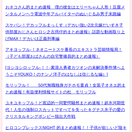
おネコさん的まとめ速報 僕の彼女はエリーちゃん人形！豆腐メ
ンタルメンヘラ電波中年アルバイターのぬいぐるみ男子末路編
スケバン！デカッフルまっくす（デカい強い2次元嫁だいすき子
供部屋おじさんヒロシ之古惑仔的まとめ速報）話題な動画取り上
げMAX！デカいは正義刑事編
アキヨッフル-！ネオニートスケ番長のエキストラ芸能情報局！
（子ども部屋おばさんの自宅警備員的まとめ速報）
[ヨシヨシロッフル-！！-素浪人勇者カツオンの未解決事件簿へよ
うこそYOUKO！のナンノ洋子のはなしは信じるな編）]
モリッフル！ 50代無職独身ガチホモ童貞！女装子オネエ的ま
とめ速報！有益便利情報サイトの杜 モリッフル
ユキユキッフル！ど底辺的一同驚愕騒然まとめ速報！超氷河期世
代！人生の強制ロスカットですべてを失ったキグナス氷子の愛の
クリスタルキングボンビー脱出大作戦
ヒロコンプレックスNIGHT 的まとめ速報！！子供が欲しいど陰キ