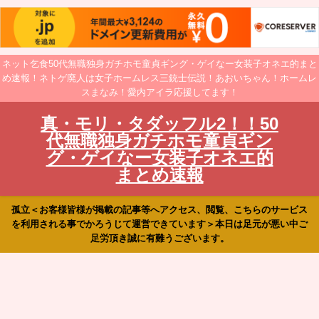
ネット乞食50代無職独身ガチホモ童貞ギング・ゲイなー女装子オネエ的まと
め速報！ネトゲ廃人は女子ホームレス三銃士伝説！あおいちゃん！ホームレ
スまなみ！愛内アイラ応援してます！
真・モリ・タダッフル2！！50
代無職独身ガチホモ童貞ギン
グ・ゲイなー女装子オネエ的
まとめ速報
孤立＜お客様皆様が掲載の記事等へアクセス、閲覧、こちらのサービス
を利用される事でかろうじて運営できています＞本日は足元が悪い中ご
足労頂き誠に有難うございます。