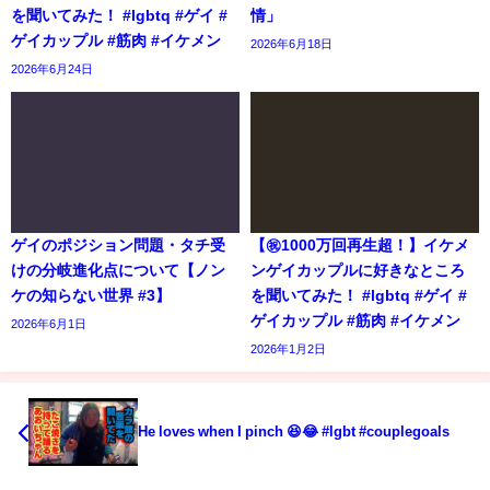
を聞いてみた！ #lgbtq #ゲイ #
情」
ゲイカップル #筋肉 #イケメン
2026年6月18日
2026年6月24日
ゲイのポジション問題・タチ受
【㊗️1000万回再生超！】イケメ
けの分岐進化点について【ノン
ンゲイカップルに好きなところ
ケの知らない世界 #3】
を聞いてみた！ #lgbtq #ゲイ #
ゲイカップル #筋肉 #イケメン
2026年6月1日
2026年1月2日
He loves when I pinch 😆😂 #lgbt #couplegoals