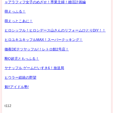
ャアラフィフ女子のめざせ！専業主婦！婚活計画編
萌えっふる！
萌えっとこあに！
ヒロシッフル！ヒロシデース山さんのリフォームひとりDIY！！
ヒロユキユキッフルMAX！スーパークッキング！
徹夜DEテツヤッフル!！レトロ館2号店！
剛Q超児ともっふる！
ヤナッフル ゲームだいすき6！放送局
ヒウラー総統の野望
魁!!アイドル塾!
t112