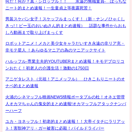
何だ！何が？真・シロッフル！！ 永遠の無職童貞- ぼっちな
ニート的まとめ速報！一生童貞上等夜露死苦！
男装スケバン女子！スケッフルまっくす！（新・ナンノひゃくし
きっ!！ビー玉のおいぬさん的まとめ速報） 話題な事件からおも
しろ動画まで取り上げまっくす
ロボットアニメ！メカと美少女キャラだいすき永遠の非リア充・
非モテ星人 ！あらゆるマニアの為のマニアックサイト
ハルッフル-専業主夫的YOUTUBERまとめ速報！キモデブロリコ
ンおたく！初老人の介護生活！激動の1750日
アニゲタレスト（元祖！アニメッフル） ひきこもりニートのオ
ナベ的まとめ速報
火浦のシネマッフル映画NEWS情報ポータブルの杜！オネエ管理
人オカマちゃんの鬼女的まとめ速報!オカマッフルアタックナンバ
ーハーフ
ユカ・ヨネッフル！初老的まとめ速報！！大帝イタチにラリアッ
ト！害獣神アリ・ガー被害に必殺！パイルドライバー