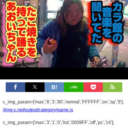
LINE
c_img_param=['max','6','3','80','normal','FFFFFF','on','sp','9'];
//img-c.net/output/category/game.js
c_img_param=['max','3','1','0','list','0009FF','off','pc','14'];