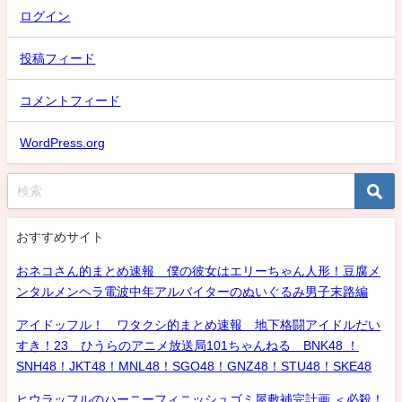
ログイン
投稿フィード
コメントフィード
WordPress.org
おすすめサイト
おネコさん的まとめ速報 僕の彼女はエリーちゃん人形！豆腐メ
ンタルメンヘラ電波中年アルバイターのぬいぐるみ男子末路編
アイドッフル！ ワタクシ的まとめ速報 地下格闘アイドルだい
すき！23 ひうらのアニメ放送局101ちゃんねる BNK48 ！
SNH48！JKT48！MNL48！SGO48！GNZ48！STU48！SKE48
ヒウラッフルのハーニーフィニッシュゴミ屋敷補完計画 ＜必殺！