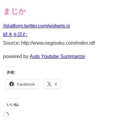
まじか
//platform.twitter.com/widgets.js
続きを読む
Source: http://www.negisoku.com/index.rdf
powered by
Auto Youtube Summarize
共有:
Facebook
X
いいね: