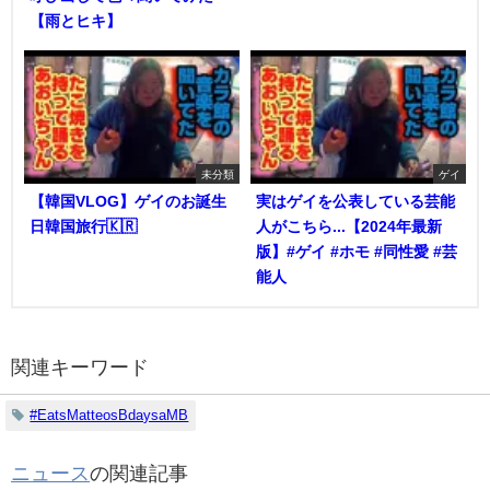
【雨とヒキ】
未分類
ゲイ
【韓国VLOG】ゲイのお誕生
実はゲイを公表している芸能
日韓国旅行🇰🇷
人がこちら...【2024年最新
版】#ゲイ #ホモ #同性愛 #芸
能人
関連キーワード
#EatsMatteosBdaysaMB
ニュース
の関連記事