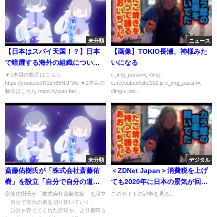
未分類
ニュース
【日本はスパイ天国！？】日本
【画像】TOKIO長瀬、神様みた
で暗躍する海外の組織について
いになる
公安捜査官に聞いた
▼1本目の動画はこちら
c_img_param=; //img-
https://youtu.be/R1tmB5NU-Ws ▼2本目の
c.net/output/site/202.js c_img_param=;
動画はこちら https://youtu.be/...
//img-c.net...
未分類
デジタル
斎藤佑樹氏が「株式会社斎藤佑
＜ZDNet Japan＞消費税を上げ
樹」を設立「自分で自分の道を
ても2020年に日本の景気が回復
切り拓いていく」
すると予想する3つの理由
斎藤佑樹氏が「株式会社斎藤佑樹」を設立
このサイトの記事を見る...
「自分で自分の道を切り拓いていく」
「自分を育ててくれた野球を、より素晴ら