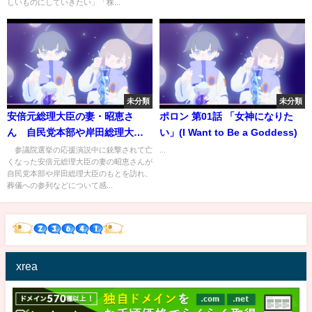
しいものにしていきたい」「株...
未分類
未分類
安倍元総理大臣の妻・昭恵さ
ポロン 第01話 「女神になりた
ん 自民党本部や岸田総理大臣
い」(I Want to Be a Goddess)
を訪れ葬儀参列など謝意(2022年
参議院選挙の応援演説中に銃撃されて亡
...
くなった安倍元総理大臣の妻の昭恵さんが
7月21日)
自民党本部や岸田総理大臣のもとを訪れ、
葬儀への参列などについて感...
xrea