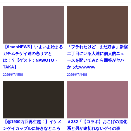
【9monNEWS】いよいよ始まる
「フラれたけど...まだ好き」新宿
ガチムチゲイ達の恋リアと
二丁目にいる人達に個人的ニュ
は！？【ゲスト：NAWOTO・
ースを聞いてみたら回答がヤバ
TAKA】
かったwwwww
2026年7月5日
2026年7月4日
【㊗️1900万回再生超！】イケメ
＃332「【コラボ】おこげの進化
ンゲイカップルに好きなところ
系と男が途切れないゲイの事