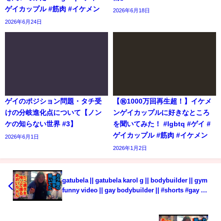
ゲイカップル #筋肉 #イケメン
2026年6月18日
2026年6月24日
ゲイのポジション問題・タチ受
【㊗️1000万回再生超！】イケメ
けの分岐進化点について【ノン
ンゲイカップルに好きなところ
ケの知らない世界 #3】
を聞いてみた！ #lgbtq #ゲイ #
ゲイカップル #筋肉 #イケメン
2026年6月1日
2026年1月2日
gatubela || gatubela karol g || bodybuilder || gym
funny video || gay bodybuilder || #shorts #gay 💪
💪