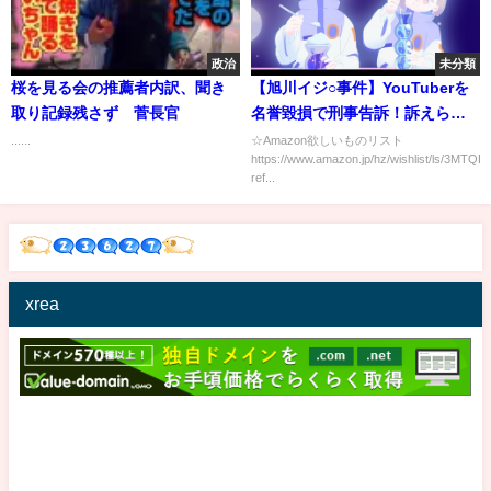
政治
未分類
桜を見る会の推薦者内訳、聞き
【旭川イジ○事件】YouTuberを
取り記録残さず 菅長官
名誉毀損で刑事告訴！訴えられ
るのは特攻チームとあらびき村
......
☆Amazon欲しいものリスト
https://www.amazon.jp/hz/wishlist/ls/3M
長か！
ref...
xrea