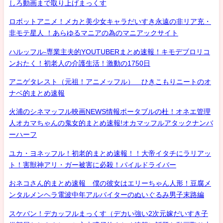
しろ動画まで取り上げまっくす
ロボットアニメ！メカと美少女キャラだいすき永遠の非リア充・
非モテ星人 ！あらゆるマニアの為のマニアックサイト
ハルッフル-専業主夫的YOUTUBERまとめ速報！キモデブロリコ
ンおたく！初老人の介護生活！激動の1750日
アニゲタレスト（元祖！アニメッフル） ひきこもりニートのオ
ナベ的まとめ速報
火浦のシネマッフル映画NEWS情報ポータブルの杜！オネエ管理
人オカマちゃんの鬼女的まとめ速報!オカマッフルアタックナンバ
ーハーフ
ユカ・ヨネッフル！初老的まとめ速報！！大帝イタチにラリアッ
ト！害獣神アリ・ガー被害に必殺！パイルドライバー
おネコさん的まとめ速報 僕の彼女はエリーちゃん人形！豆腐メ
ンタルメンヘラ電波中年アルバイターのぬいぐるみ男子末路編
スケバン！デカッフルまっくす（デカい強い2次元嫁だいすき子