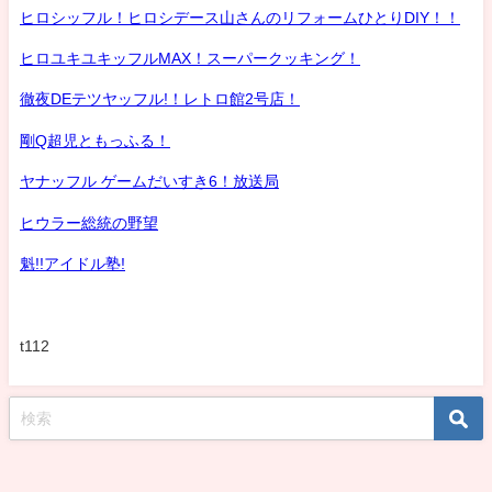
ヒロシッフル！ヒロシデース山さんのリフォームひとりDIY！！
ヒロユキユキッフルMAX！スーパークッキング！
徹夜DEテツヤッフル!！レトロ館2号店！
剛Q超児ともっふる！
ヤナッフル ゲームだいすき6！放送局
ヒウラー総統の野望
魁!!アイドル塾!
t112