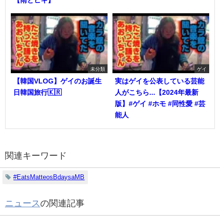
【雨とヒキ】
未分類
ゲイ
【韓国VLOG】ゲイのお誕生
実はゲイを公表している芸能
日韓国旅行🇰🇷
人がこちら...【2024年最新
版】#ゲイ #ホモ #同性愛 #芸
能人
関連キーワード
#EatsMatteosBdaysaMB
ニュース
の関連記事