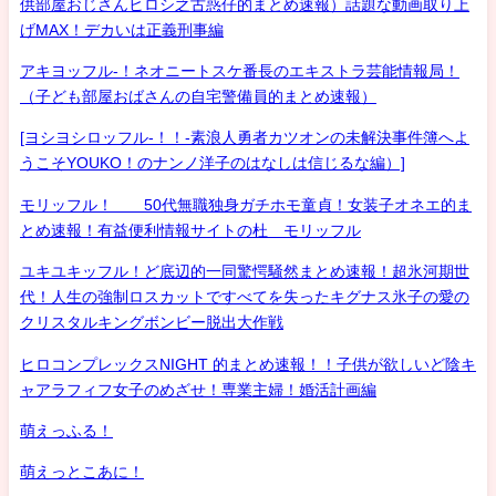
供部屋おじさんヒロシ之古惑仔的まとめ速報）話題な動画取り上
げMAX！デカいは正義刑事編
アキヨッフル-！ネオニートスケ番長のエキストラ芸能情報局！
（子ども部屋おばさんの自宅警備員的まとめ速報）
[ヨシヨシロッフル-！！-素浪人勇者カツオンの未解決事件簿へよ
うこそYOUKO！のナンノ洋子のはなしは信じるな編）]
モリッフル！ 50代無職独身ガチホモ童貞！女装子オネエ的ま
とめ速報！有益便利情報サイトの杜 モリッフル
ユキユキッフル！ど底辺的一同驚愕騒然まとめ速報！超氷河期世
代！人生の強制ロスカットですべてを失ったキグナス氷子の愛の
クリスタルキングボンビー脱出大作戦
ヒロコンプレックスNIGHT 的まとめ速報！！子供が欲しいど陰キ
ャアラフィフ女子のめざせ！専業主婦！婚活計画編
萌えっふる！
萌えっとこあに！