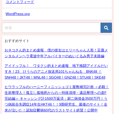
コメントフィード
WordPress.org
おすすめサイト
おネコさん的まとめ速報 僕の彼女はエリーちゃん人形！豆腐メ
ンタルメンヘラ電波中年アルバイターのぬいぐるみ男子末路編
アイドッフル！ ワタクシ的まとめ速報 地下格闘アイドルだい
すき！23 ひうらのアニメ放送局101ちゃんねる BNK48 ！
SNH48！JKT48！MNL48！SGO48！GNZ48！STU48！SKE48
ヒウラッフルのハーニーフィニッシュゴミ屋敷補完計画 ＜必殺！
生前整理人！孤立し孤独死からの～特殊清掃・遺品整理への道F
完結編＞ キャッシング計1500万返済：厨二病借金3500万円！う
つ病統合失調症14年生HKT46！！9期研究生、最後のサイト！全
米が泣いた！認知症鬱病60代のラストサイト絶賛！公開中