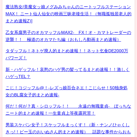
魔法熟女/美魔女ッ娘メグみみちゃんのニートッフルステーション
MAX！ ニート仙人仙女の映画三昧老後生活！（無職孤独居老人的
まとめ速報Z)]
乙女系腐男子のオカマッフルMAX2- FX！オ・カマトレーダーの
逆襲！！ 極道のオカマたち編（おもしろ動画まとめ速報）
タダッフル！ネトゲ廃人的まとめ速報！！ネット乞食DE2000万
パワーズ！
新・ハゲッフル！哀愁のハゲ男の髪ってるまとめ速報！！激しく
ハゲっTEL？
こじ！コジッフル@！-レズっ娘百合ネエ！こじらせ！50独身処
女のBL腐女子的まとめ速報-
何だ！何が？真・シロッフル！！ 永遠の無職童貞- ぼっちな
ニート的まとめ速報！一生童貞上等夜露死苦！
男装スケバン女子！スケッフルまっくす！（新・ナンノひゃくし
きっ!！ビー玉のおいぬさん的まとめ速報） 話題な事件からおも