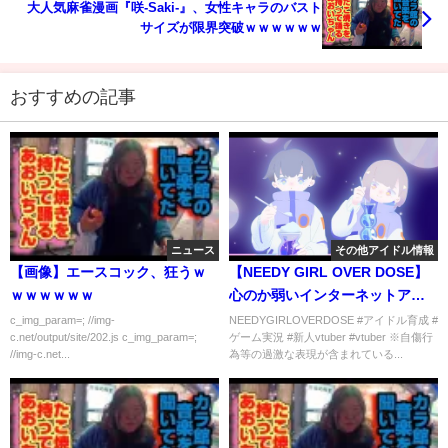
大人気麻雀漫画『咲-Saki-』、女性キャラのバスト
サイズが限界突破ｗｗｗｗｗｗ
おすすめの記事
ニュース
その他アイドル情報
【画像】エースコック、狂うｗ
【NEEDY GIRL OVER DOSE】
ｗｗｗｗｗｗ
心のか弱いインターネットアイ
ドルを育てるよ！【＃１】
c_img_param=; //img-
NEEDYGIRLOVERDOSE #アイドル育成 #
c.net/output/site/202.js c_img_param=;
ゲーム実況 #新人vtuber #vtuber ※自傷行
//img-c.net...
為等の過激な表現が含まれている...