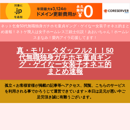
ネット乞食50代無職独身ガチホモ童貞ギング・ゲイなー女装子オネエ的まと
め速報！ネトゲ廃人は女子ホームレス三銃士伝説！あおいちゃん！ホームレ
スまなみ！愛内アイラ応援してます！
真・モリ・タダッフル2！！50
代無職独身ガチホモ童貞ギン
グ・ゲイなー女装子オネエ的
まとめ速報
孤立＜お客様皆様が掲載の記事等へアクセス、閲覧、こちらのサービス
を利用される事でかろうじて運営できています＞本日は足元が悪い中ご
足労頂き誠に有難うございます。