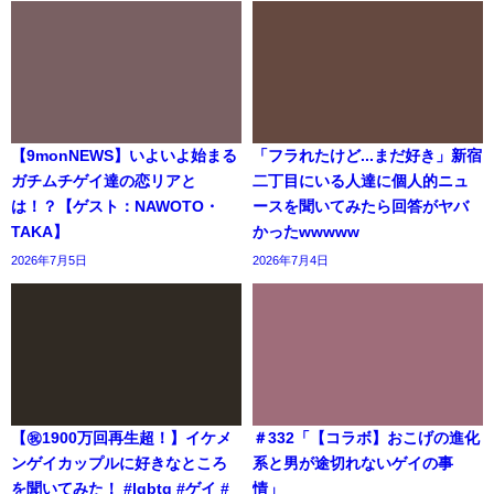
【9monNEWS】いよいよ始まる
「フラれたけど...まだ好き」新宿
ガチムチゲイ達の恋リアと
二丁目にいる人達に個人的ニュ
は！？【ゲスト：NAWOTO・
ースを聞いてみたら回答がヤバ
TAKA】
かったwwwww
2026年7月5日
2026年7月4日
【㊗️1900万回再生超！】イケメ
＃332「【コラボ】おこげの進化
ンゲイカップルに好きなところ
系と男が途切れないゲイの事
を聞いてみた！ #lgbtq #ゲイ #
情」