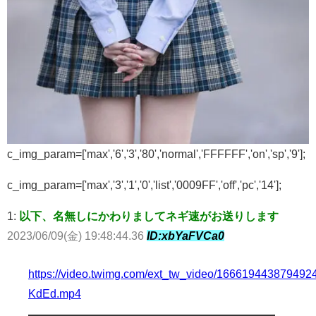
c_img_param=['max','6','3','80','normal','FFFFFF','on','sp','9'];
c_img_param=['max','3','1','0','list','0009FF','off','pc','14'];
1:
以下、名無しにかわりましてネギ速がお送りします
2023/06/09(金) 19:48:44.36
ID:xbYaFVCa0
https://video.twimg.com/ext_tw_video/1666194438794
KdEd.mp4