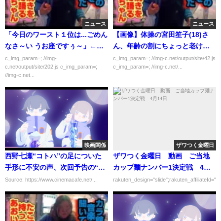
ニュース
ニュース
「今日のワースト１位は...ごめん
【画像】体操の宮田笙子(18)さ
なさ～い うお座ですぅ～」←許
ん、年齢の割にちょっと老けす
さないぞ！
ぎてる
c_img_param=; //img-
c_img_param=; //img-c.net/output/site/42.js
c.net/output/site/202.js c_img_param=;
c_img_param=; //img-c.net/...
//img-c.net...
映画関係
ザワつく金曜日
西野七瀬“コトハ”の足についた
ザワつく金曜日 動画 ご当地
手形に不安の声、次回予告の“豹
カップ麺ナンバー1決定戦 4月
変”にも注目集まる…「言霊荘」
14日
Source: https://www.cinemacafe.net/...
rakuten_design="slide";rakuten_affiliateId="0
6話