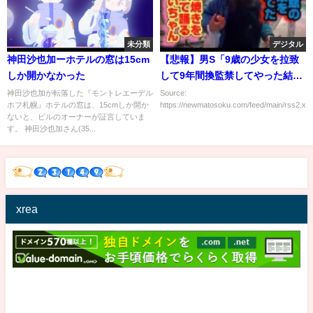
未分類
デジタル
神田沙也加ーホテルの窓は15cm
【悲報】男S「9歳の少女を拉致
しか開かなかった
して9年間換監禁してやった結
果･････」→
神田沙也加が転落した『モントレエーデル
Source:
ホフ札幌』ホテルの窓は、15cmしか開か
https://newmatosoku.com/feed/main/rss2.xml.
ないと、ビルのオーナーが証言していま
す。 神田沙也加さん(35...
xrea