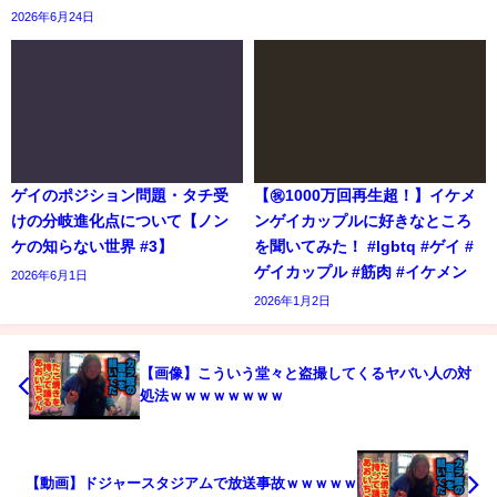
2026年6月24日
ゲイのポジション問題・タチ受
【㊗️1000万回再生超！】イケメ
けの分岐進化点について【ノン
ンゲイカップルに好きなところ
ケの知らない世界 #3】
を聞いてみた！ #lgbtq #ゲイ #
ゲイカップル #筋肉 #イケメン
2026年6月1日
2026年1月2日
【画像】こういう堂々と盗撮してくるヤバい人の対
処法ｗｗｗｗｗｗｗｗ
【動画】ドジャースタジアムで放送事故ｗｗｗｗｗ