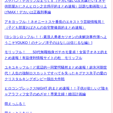
スケバン！デカッフルまっくす（デカい強い2次元嫁だいすき子
供部屋おじさんヒロシ之古惑仔的まとめ速報）話題な動画取り上
げMAX！デカいは正義刑事編
アキヨッフル-！ネオニートスケ番長のエキストラ芸能情報局！
（子ども部屋おばさんの自宅警備員的まとめ速報）
[ヨシヨシロッフル-！！-素浪人勇者カツオンの未解決事件簿へよ
うこそYOUKO！のナンノ洋子のはなしは信じるな編）]
モリッフル！ 50代無職独身ガチホモ童貞！女装子オネエ的ま
とめ速報！有益便利情報サイトの杜 モリッフル
ユキユキッフル！ど底辺的一同驚愕騒然まとめ速報！超氷河期世
代！人生の強制ロスカットですべてを失ったキグナス氷子の愛の
クリスタルキングボンビー脱出大作戦
ヒロコンプレックスNIGHT 的まとめ速報！！子供が欲しいど陰キ
ャアラフィフ女子のめざせ！専業主婦！婚活計画編
萌えっふる！
萌えっとこあに！