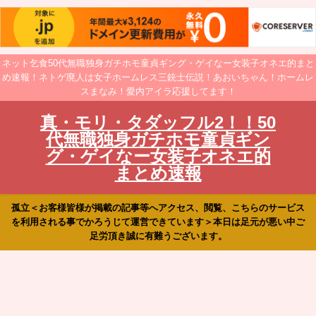
ネット乞食50代無職独身ガチホモ童貞ギング・ゲイなー女装子オネエ的まと
め速報！ネトゲ廃人は女子ホームレス三銃士伝説！あおいちゃん！ホームレ
スまなみ！愛内アイラ応援してます！
真・モリ・タダッフル2！！50
代無職独身ガチホモ童貞ギン
グ・ゲイなー女装子オネエ的
まとめ速報
孤立＜お客様皆様が掲載の記事等へアクセス、閲覧、こちらのサービス
を利用される事でかろうじて運営できています＞本日は足元が悪い中ご
足労頂き誠に有難うございます。