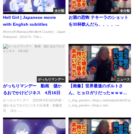
未分類
未分類
Hell Girl | Japanese movie
お酒の恐怖 テキーラのショット
with English subtitles
を30杯飲んだら、、、、
#strangerthings #酒 #テキーラ
#horror# #fantasy#thriller# Country : Japan
...
Released : 2019 Ps: This i...
#アルコール #tequila #alcohol
がっちりマンデー
ニュース
がっちりマンデー 動画 儲か
【画像】世界最速のボルトさ
るおでかけビジネス 4月16日
ん、ヒョロガリだったｗｗｗｗ
ｗ
がっちりマンデー 2023年4月16日内容：
c_img_param=; //img-c.net/output/site/42.js
儲かるおでかけビジネス出演者：加藤浩
c_img_param=; //img-c.net/...
次 ほか......