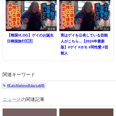
未分類
ゲイ
【韓国VLOG】ゲイのお誕生
実はゲイを公表している芸能
日韓国旅行🇰🇷
人がこちら...【2024年最新
版】#ゲイ #ホモ #同性愛 #芸
能人
関連キーワード
#EatsMatteosBdaysaMB
ニュース
の関連記事