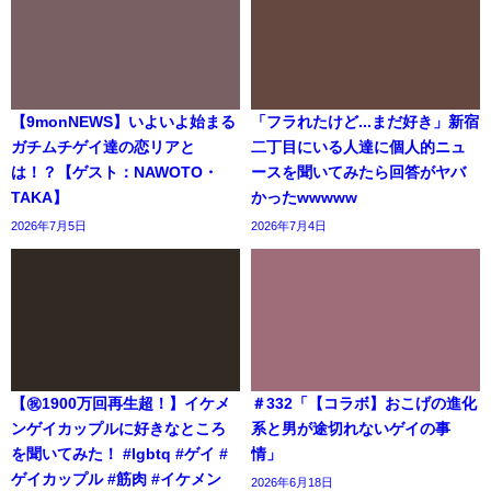
【9monNEWS】いよいよ始まる
「フラれたけど...まだ好き」新宿
ガチムチゲイ達の恋リアと
二丁目にいる人達に個人的ニュ
は！？【ゲスト：NAWOTO・
ースを聞いてみたら回答がヤバ
TAKA】
かったwwwww
2026年7月5日
2026年7月4日
【㊗️1900万回再生超！】イケメ
＃332「【コラボ】おこげの進化
ンゲイカップルに好きなところ
系と男が途切れないゲイの事
を聞いてみた！ #lgbtq #ゲイ #
情」
ゲイカップル #筋肉 #イケメン
2026年6月18日