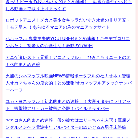
きっ!！ビー玉のおいぬさん的まとめ速報） 話題な事件からおも
しろ動画まで取り上げまっくす
ロボットアニメ！メカと美少女キャラだいすき永遠の非リア充・
非モテ星人 ！あらゆるマニアの為のマニアックサイト
ハルッフル-専業主夫的YOUTUBERまとめ速報！キモデブロリコ
ンおたく！初老人の介護生活！激動の1750日
アニゲタレスト（元祖！アニメッフル） ひきこもりニートのオ
ナベ的まとめ速報
火浦のシネマッフル映画NEWS情報ポータブルの杜！オネエ管理
人オカマちゃんの鬼女的まとめ速報!オカマッフルアタックナンバ
ーハーフ
ユカ・ヨネッフル！初老的まとめ速報！！大帝イタチにラリアッ
ト！害獣神アリ・ガー被害に必殺！パイルドライバー
おネコさん的まとめ速報 僕の彼女はエリーちゃん人形！豆腐メ
ンタルメンヘラ電波中年アルバイターのぬいぐるみ男子末路編