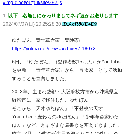
//img-c.net/output/site/292.js
1:
以下、名無しにかわりましてネギ速がお送りします
2024/07/07(日) 20:25:28.20
ID:AcR8UE+E9
ゆたぼん、青年革命家→冒険家に
https://yutura.net/news/archives/118072
6日、「ゆたぼん」（登録者数15万人）がYouTube
を更新。「青年革命家」から「冒険家」として活動
することを宣言しました。
2018年、生まれ故郷・大阪府枚方市から沖縄県宜
野湾市に一家で移住した、ゆたぼん。
そこから「天才ゆたぼん」「不登校の天才
YouTuber・麦わらのゆたぼん」「少年革命家ゆた
ぼん」など、さまざまな肩書きを変えてきました。
昨年12月、15歳の誕生日を迎えたことに伴い、今