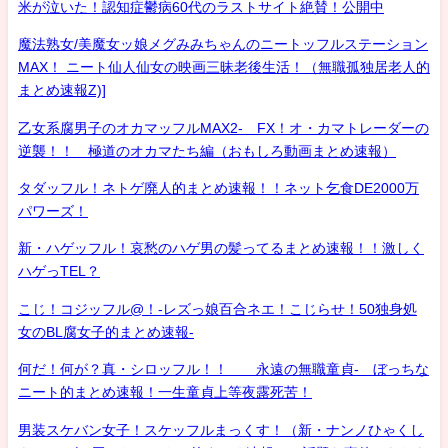
米が泣いた！認知症鬱病60代のラストサイト絶賛！公開中
魔法熟女/美魔女ッ娘メグみみちゃんのニートッフルステーション
MAX！ ニート仙人仙女の映画三昧老後生活！（無職孤独居老人的
まとめ速報Z)]
乙女系腐男子のオカマッフルMAX2- FX！オ・カマトレーダーの
逆襲！！ 極道のオカマたち編（おもしろ動画まとめ速報）
タダッフル！ネトゲ廃人的まとめ速報！！ネット乞食DE2000万
パワーズ！
新・ハゲッフル！哀愁のハゲ男の髪ってるまとめ速報！！激しく
ハゲっTEL？
こじ！コジッフル@！-レズっ娘百合ネエ！こじらせ！50独身処
女のBL腐女子的まとめ速報-
何だ！何が？真・シロッフル！！ 永遠の無職童貞- ぼっちな
ニート的まとめ速報！一生童貞上等夜露死苦！
男装スケバン女子！スケッフルまっくす！（新・ナンノひゃくし