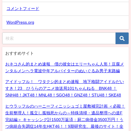
コメントフィード
WordPress.org
おすすめサイト
おネコさん的まとめ速報 僕の彼女はエリーちゃん人形！豆腐メ
ンタルメンヘラ電波中年アルバイターのぬいぐるみ男子末路編
アイドッフル！ ワタクシ的まとめ速報 地下格闘アイドルだい
すき！23 ひうらのアニメ放送局101ちゃんねる BNK48 ！
SNH48！JKT48！MNL48！SGO48！GNZ48！STU48！SKE48
ヒウラッフルのハーニーフィニッシュゴミ屋敷補完計画 ＜必殺！
生前整理人！孤立し孤独死からの～特殊清掃・遺品整理への道F
完結編＞ キャッシング計1500万返済：厨二病借金3500万円！う
つ病統合失調症14年生HKT46！！9期研究生、最後のサイト！全