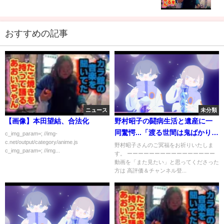
おすすめの記事
ニュース
未分類
【画像】本田望結、合法化
野村昭子の闘病生活と遺産に一
同驚愕...「渡る世間は鬼ばかり」
c_img_param=; //img-
c.net/output/category/anime.js
で有名な女優の壮絶な生い立ち
野村昭子さんのご冥福をお祈りいたしま
c_img_param=; //img...
す。 ーーーーーーーーーーーーーーーー
とは...
動画を「また見たい」と思ってくださった
方は 高評価＆チャンネル登...