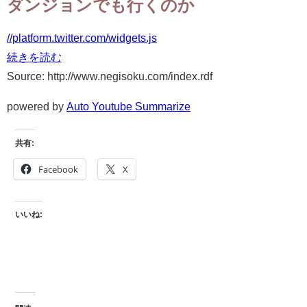
ダンジョンでも行くのか
//platform.twitter.com/widgets.js
続きを読む
Source: http://www.negisoku.com/index.rdf
powered by
Auto Youtube Summarize
共有:
Facebook
X
いいね: