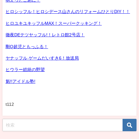
ヒロシッフル！ヒロシデース山さんのリフォームひとりDIY！！
ヒロユキユキッフルMAX！スーパークッキング！
徹夜DEテツヤッフル!！レトロ館2号店！
剛Q超児ともっふる！
ヤナッフル ゲームだいすき6！放送局
ヒウラー総統の野望
魁!!アイドル塾!
t112