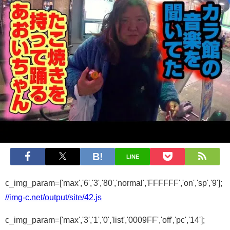
LINE
c_img_param=['max','6','3','80','normal','FFFFFF','on','sp','9'];
//img-c.net/output/site/42.js
c_img_param=['max','3','1','0','list','0009FF','off','pc','14'];