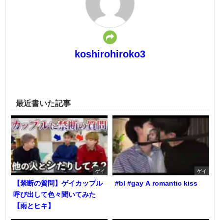
koshirohiroko3
最近書いた記事
ゲイ
ゲイ
【禁断の質問】ゲイカップル
#bl #gay A romantic kiss
呼び出して色々聞いてみた
【雨とヒキ】