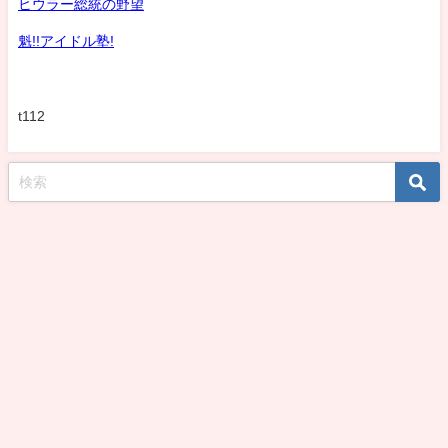
ヒウラー総統の野望
魁!!アイドル塾!
t112
koshirohiroko39jp All Rights Reserved.