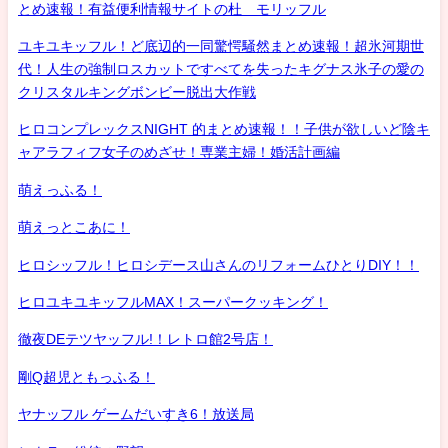
とめ速報！有益便利情報サイトの杜 モリッフル
ユキユキッフル！ど底辺的一同驚愕騒然まとめ速報！超氷河期世
代！人生の強制ロスカットですべてを失ったキグナス氷子の愛の
クリスタルキングボンビー脱出大作戦
ヒロコンプレックスNIGHT 的まとめ速報！！子供が欲しいど陰キ
ャアラフィフ女子のめざせ！専業主婦！婚活計画編
萌えっふる！
萌えっとこあに！
ヒロシッフル！ヒロシデース山さんのリフォームひとりDIY！！
ヒロユキユキッフルMAX！スーパークッキング！
徹夜DEテツヤッフル!！レトロ館2号店！
剛Q超児ともっふる！
ヤナッフル ゲームだいすき6！放送局