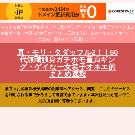
ネット乞食50代無職独身ガチホモ童貞ギング・ゲイなー女装子オネエ的まと
め速報！ネトゲ廃人は女子ホームレス三銃士伝説！あおいちゃん！ホームレ
スまなみ！愛内アイラ応援してます！
真・モリ・タダッフル2！！50
代無職独身ガチホモ童貞ギン
グ・ゲイなー女装子オネエ的
まとめ速報
孤立＜お客様皆様が掲載の記事等へアクセス、閲覧、こちらのサービス
を利用される事でかろうじて運営できています＞本日は足元が悪い中ご
足労頂き誠に有難うございます。