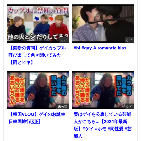
ゲイ
ゲイ
【禁断の質問】ゲイカップル
#bl #gay A romantic kiss
呼び出して色々聞いてみた
【雨とヒキ】
未分類
ゲイ
【韓国VLOG】ゲイのお誕生
実はゲイを公表している芸能
日韓国旅行🇰🇷
人がこちら...【2024年最新
版】#ゲイ #ホモ #同性愛 #芸
能人