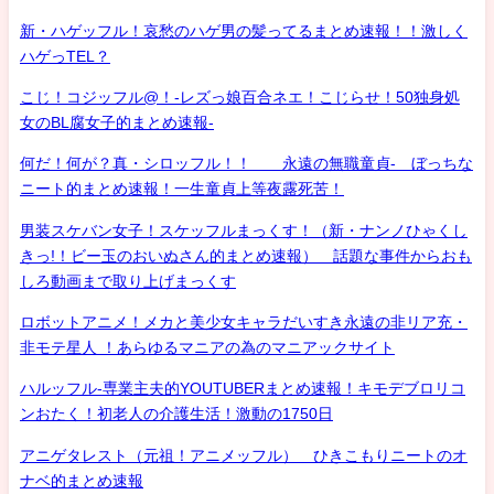
新・ハゲッフル！哀愁のハゲ男の髪ってるまとめ速報！！激しく
ハゲっTEL？
こじ！コジッフル@！-レズっ娘百合ネエ！こじらせ！50独身処
女のBL腐女子的まとめ速報-
何だ！何が？真・シロッフル！！ 永遠の無職童貞- ぼっちな
ニート的まとめ速報！一生童貞上等夜露死苦！
男装スケバン女子！スケッフルまっくす！（新・ナンノひゃくし
きっ!！ビー玉のおいぬさん的まとめ速報） 話題な事件からおも
しろ動画まで取り上げまっくす
ロボットアニメ！メカと美少女キャラだいすき永遠の非リア充・
非モテ星人 ！あらゆるマニアの為のマニアックサイト
ハルッフル-専業主夫的YOUTUBERまとめ速報！キモデブロリコ
ンおたく！初老人の介護生活！激動の1750日
アニゲタレスト（元祖！アニメッフル） ひきこもりニートのオ
ナベ的まとめ速報