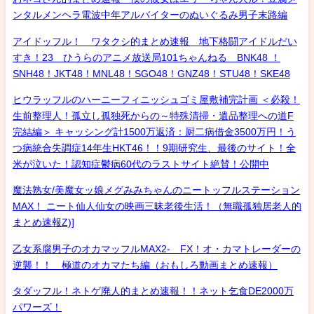
ンタルメンヘラ電波中年アルバイターのぬいぐるみ男子末路編
アイドッフル！ ワタクシ的まとめ速報 地下格闘アイドルだい
すき！23 ひうらのアニメ放送局101ちゃんねる BNK48 ！
SNH48！JKT48！MNL48！SGO48！GNZ48！STU48！SKE48
ヒウラッフルのハーニーフィニッシュゴミ屋敷補完計画 ＜必殺！
生前整理人！孤立し孤独死からの～特殊清掃・遺品整理への道F
完結編＞ キャッシング計1500万返済：厨二病借金3500万円！う
つ病統合失調症14年生HKT46！！9期研究生、最後のサイト！全
米が泣いた！認知症鬱病60代のラストサイト絶賛！公開中
魔法熟女/美魔女ッ娘メグみみちゃんのニートッフルステーション
MAX！ ニート仙人仙女の映画三昧老後生活！（無職孤独居老人的
まとめ速報Z)]
乙女系腐男子のオカマッフルMAX2- FX！オ・カマトレーダーの
逆襲！！ 極道のオカマたち編（おもしろ動画まとめ速報）
タダッフル！ネトゲ廃人的まとめ速報！！ネット乞食DE2000万
パワーズ！