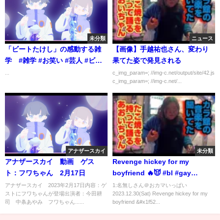
未分類
ニュース
「ビートたけし」の感動する雑
【画像】手越祐也さん、変わり
学 #雑学 #お笑い #芸人 #ビー
果てた姿で発見される
トたけし
...
c_img_param=; //img-c.net/output/site/42.js
c_img_param=; //img-c.net/...
アナザースカイ
未分類
アナザースカイ 動画 ゲス
Revenge hickey for my
ト：フワちゃん 2月17日
boyfriend 🔥😈 #bl #gay
#couple #ゲイカップル #同性カ
アナザースカイ 2023年2月17日内容：ゲ
1:名無しさん＠おカマいっぱい
ストにフワちゃんが登場出演者：今田耕
2023.12.30(Sat) Revenge hickey for my
ップル #lgbt #lgbtq #boyslove
司 中条あやみ フワちゃん......
boyfriend &#x1f52...