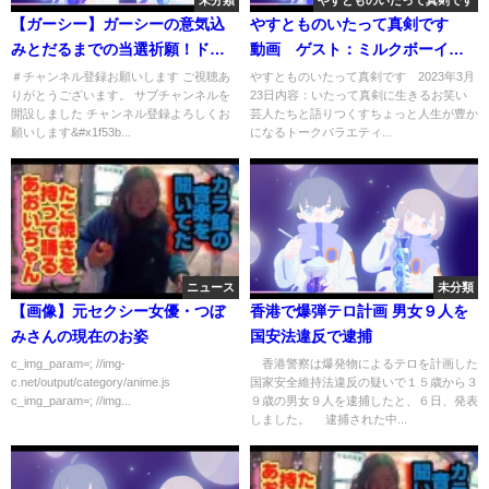
未分類
やすとものいたって真剣です
【ガーシー】ガーシーの意気込
やすとものいたって真剣です
みとだるまでの当選祈願！ドキ
動画 ゲスト：ミルクボーイ、
ドキしとるわー【ガーシー/東谷
河野良祐 3月23日
＃チャンネル登録お願いします ご視聴あ
やすとものいたって真剣です 2023年3月
りがとうございます。 サブチャンネルを
23日内容：いたって真剣に生きるお笑い
義和/切り抜き】
開設しました チャンネル登録よろしくお
芸人たちと語りつくすちょっと人生が豊か
願いします&#x1f53b...
になるトークバラエティ...
ニュース
未分類
【画像】元セクシー女優・つぼ
香港で爆弾テロ計画 男女９人を
みさんの現在のお姿
国安法違反で逮捕
c_img_param=; //img-
香港警察は爆発物によるテロを計画した
c.net/output/category/anime.js
国家安全維持法違反の疑いで１５歳から３
c_img_param=; //img...
９歳の男女９人を逮捕したと、６日、発表
しました。 逮捕された中...