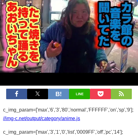
LINE
c_img_param=['max','6','3','80','normal','FFFFFF','on','sp','9'];
//img-c.net/output/category/anime.js
c_img_param=['max','3','1','0','list','0009FF','off','pc','14'];