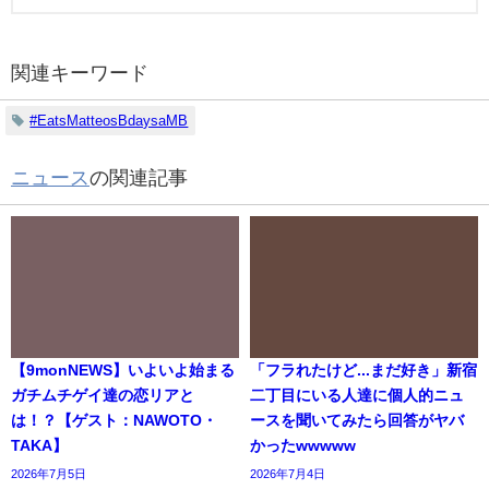
関連キーワード
#EatsMatteosBdaysaMB
ニュース
の関連記事
【9monNEWS】いよいよ始まる
「フラれたけど...まだ好き」新宿
ガチムチゲイ達の恋リアと
二丁目にいる人達に個人的ニュ
は！？【ゲスト：NAWOTO・
ースを聞いてみたら回答がヤバ
TAKA】
かったwwwww
2026年7月5日
2026年7月4日