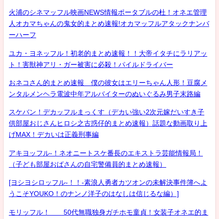
火浦のシネマッフル映画NEWS情報ポータブルの杜！オネエ管理
人オカマちゃんの鬼女的まとめ速報!オカマッフルアタックナンバ
ーハーフ
ユカ・ヨネッフル！初老的まとめ速報！！大帝イタチにラリアッ
ト！害獣神アリ・ガー被害に必殺！パイルドライバー
おネコさん的まとめ速報 僕の彼女はエリーちゃん人形！豆腐メ
ンタルメンヘラ電波中年アルバイターのぬいぐるみ男子末路編
スケバン！デカッフルまっくす（デカい強い2次元嫁だいすき子
供部屋おじさんヒロシ之古惑仔的まとめ速報）話題な動画取り上
げMAX！デカいは正義刑事編
アキヨッフル-！ネオニートスケ番長のエキストラ芸能情報局！
（子ども部屋おばさんの自宅警備員的まとめ速報）
[ヨシヨシロッフル-！！-素浪人勇者カツオンの未解決事件簿へよ
うこそYOUKO！のナンノ洋子のはなしは信じるな編）]
モリッフル！ 50代無職独身ガチホモ童貞！女装子オネエ的ま