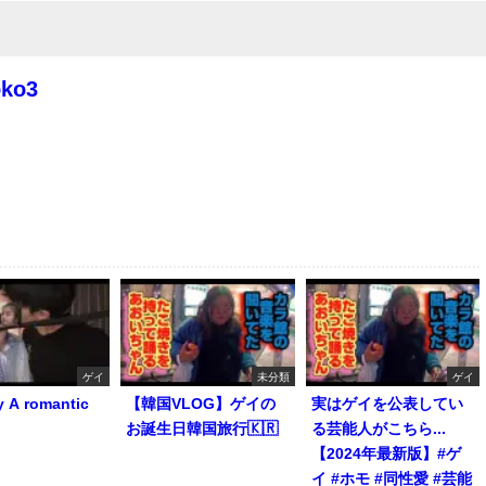
oko3
ゲイ
未分類
ゲイ
y A romantic
【韓国VLOG】ゲイの
実はゲイを公表してい
お誕生日韓国旅行🇰🇷
る芸能人がこちら...
【2024年最新版】#ゲ
イ #ホモ #同性愛 #芸能