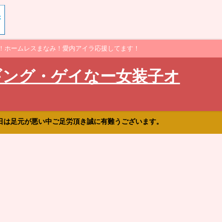
！ホームレスまなみ！愛内アイラ応援してます！
ギング・ゲイなー女装子オ
日は足元が悪い中ご足労頂き誠に有難うございます。