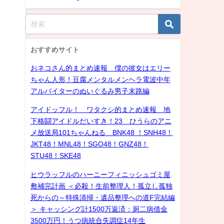
おすすめサイト
おネコさん的まとめ速報 僕の彼女はエリー
ちゃん人形！豆腐メンタルメンヘラ電波中年
アルバイターのぬいぐるみ男子末路編
アイドッフル！ ワタクシ的まとめ速報 地
下格闘アイドルだいすき！23 ひうらのアニ
メ放送局101ちゃんねる BNK48 ！SNH48！
JKT48！MNL48！SGO48！GNZ48！
STU48！SKE48
ヒウラッフルのハーニーフィニッシュゴミ屋
敷補完計画 ＜必殺！生前整理人！孤立し孤独
死からの～特殊清掃・遺品整理への道F完結編
＞ キャッシング計1500万返済：厨二病借金
3500万円！うつ病統合失調症14年生