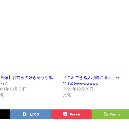
【画像】お前らの好きそうな地
「これできる人地味に凄い」っ
味っこ
てものwwwwwwww
021年12月20日
2021年12月20日
文化
文化
はてブ
Pocket
Feedly