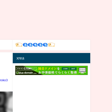
xrea
iroko3