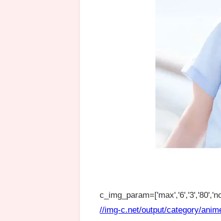
c_img_param=['max','6','3','80','no
//img-c.net/output/category/anim