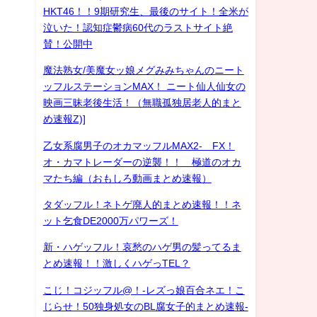
HKT46！！9期研究生、最後のサイト！全米が
泣いた！認知症鬱病60代のラストサイト絶
賛！公開中
魔法熟女/美魔女ッ娘メグみみちゃんのニート
ッフルステーションMAX！ ニート仙人仙女の
映画三昧老後生活！（無職孤独居老人的まと
め速報Z)]
乙女系腐男子のオカマッフルMAX2- FX！
オ・カマトレーダーの逆襲！！ 極道のオカ
マたち編（おもしろ動画まとめ速報）
タダッフル！ネトゲ廃人的まとめ速報！！ネ
ット乞食DE2000万パワーズ！
新・ハゲッフル！哀愁のハゲ男の髪ってるま
とめ速報！！激しくハゲっTEL？
こじ！コジッフル@！-レズっ娘百合ネエ！こ
じらせ！50独身処女のBL腐女子的まとめ速報-