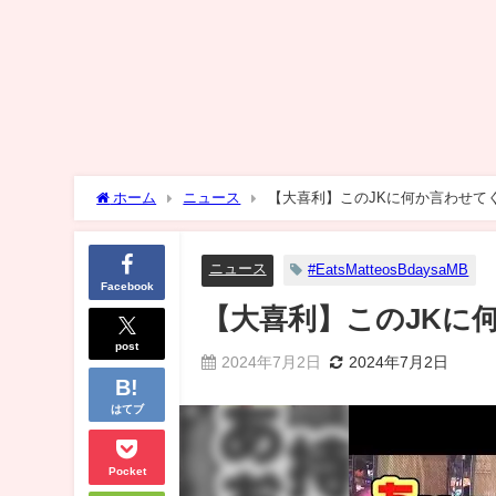
ホーム
ニュース
【大喜利】このJKに何か言わせて
ニュース
#EatsMatteosBdaysaMB
Facebook
【大喜利】このJKに
post
2024年7月2日
2024年7月2日
はてブ
Pocket