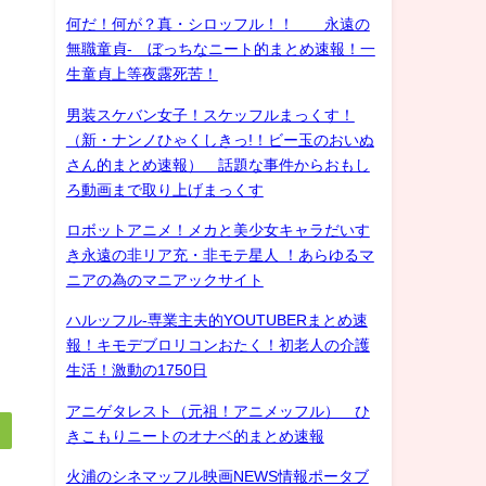
何だ！何が？真・シロッフル！！ 永遠の
無職童貞- ぼっちなニート的まとめ速報！一
生童貞上等夜露死苦！
男装スケバン女子！スケッフルまっくす！
（新・ナンノひゃくしきっ!！ビー玉のおいぬ
さん的まとめ速報） 話題な事件からおもし
ろ動画まで取り上げまっくす
ロボットアニメ！メカと美少女キャラだいす
き永遠の非リア充・非モテ星人 ！あらゆるマ
ニアの為のマニアックサイト
ハルッフル-専業主夫的YOUTUBERまとめ速
報！キモデブロリコンおたく！初老人の介護
生活！激動の1750日
アニゲタレスト（元祖！アニメッフル） ひ
きこもりニートのオナベ的まとめ速報
火浦のシネマッフル映画NEWS情報ポータブ