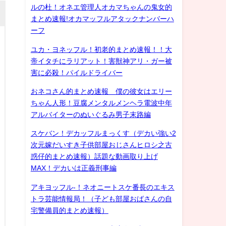
ルの杜！オネエ管理人オカマちゃんの鬼女的
まとめ速報!オカマッフルアタックナンバーハ
ーフ
ユカ・ヨネッフル！初老的まとめ速報！！大
帝イタチにラリアット！害獣神アリ・ガー被
害に必殺！パイルドライバー
おネコさん的まとめ速報 僕の彼女はエリー
ちゃん人形！豆腐メンタルメンヘラ電波中年
アルバイターのぬいぐるみ男子末路編
スケバン！デカッフルまっくす（デカい強い2
次元嫁だいすき子供部屋おじさんヒロシ之古
惑仔的まとめ速報）話題な動画取り上げ
MAX！デカいは正義刑事編
アキヨッフル-！ネオニートスケ番長のエキス
トラ芸能情報局！（子ども部屋おばさんの自
宅警備員的まとめ速報）