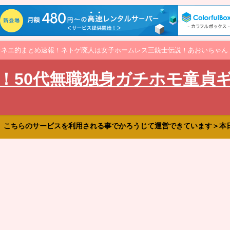
オネエ的まとめ速報！ネトゲ廃人は女子ホームレス三銃士伝説！あおいちゃん
！50代無職独身ガチホモ童貞
、こちらのサービスを利用される事でかろうじて運営できています＞本