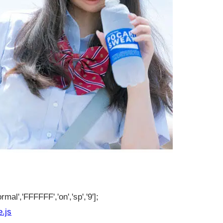
rmal','FFFFFF','on','sp','9'];
e.js