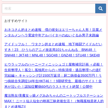
おすすめサイト
おネコさん的まとめ速報 僕の彼女はエリーちゃん人形！豆腐メ
ンタルメンヘラ電波中年アルバイターのぬいぐるみ男子末路編
アイドッフル！ ワタクシ的まとめ速報 地下格闘アイドルだい
すき！23 ひうらのアニメ放送局101ちゃんねる BNK48 ！
SNH48！JKT48！MNL48！SGO48！GNZ48！STU48！SKE48
ヒウラッフルのハーニーフィニッシュゴミ屋敷補完計画 ＜必殺！
生前整理人！孤立し孤独死からの～特殊清掃・遺品整理への道F
完結編＞ キャッシング計1500万返済：厨二病借金3500万円！う
つ病統合失調症14年生HKT46！！9期研究生、最後のサイト！全
米が泣いた！認知症鬱病60代のラストサイト絶賛！公開中
魔法熟女/美魔女ッ娘メグみみちゃんのニートッフルステーション
MAX！ ニート仙人仙女の映画三昧老後生活！（無職孤独居老人的
まとめ速報Z)]