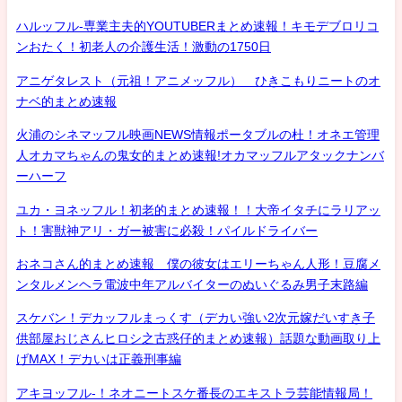
ハルッフル-専業主夫的YOUTUBERまとめ速報！キモデブロリコ
ンおたく！初老人の介護生活！激動の1750日
アニゲタレスト（元祖！アニメッフル） ひきこもりニートのオ
ナベ的まとめ速報
火浦のシネマッフル映画NEWS情報ポータブルの杜！オネエ管理
人オカマちゃんの鬼女的まとめ速報!オカマッフルアタックナンバ
ーハーフ
ユカ・ヨネッフル！初老的まとめ速報！！大帝イタチにラリアッ
ト！害獣神アリ・ガー被害に必殺！パイルドライバー
おネコさん的まとめ速報 僕の彼女はエリーちゃん人形！豆腐メ
ンタルメンヘラ電波中年アルバイターのぬいぐるみ男子末路編
スケバン！デカッフルまっくす（デカい強い2次元嫁だいすき子
供部屋おじさんヒロシ之古惑仔的まとめ速報）話題な動画取り上
げMAX！デカいは正義刑事編
アキヨッフル-！ネオニートスケ番長のエキストラ芸能情報局！