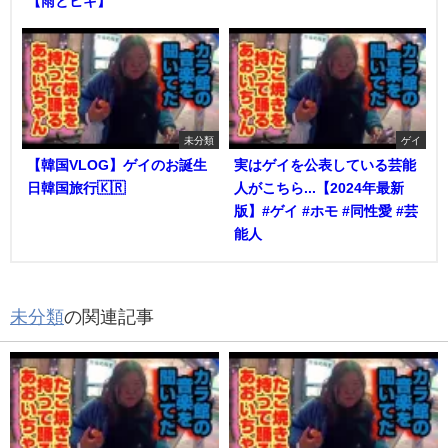
【雨とヒキ】
未分類
ゲイ
【韓国VLOG】ゲイのお誕生
実はゲイを公表している芸能
日韓国旅行🇰🇷
人がこちら...【2024年最新
版】#ゲイ #ホモ #同性愛 #芸
能人
未分類
の関連記事