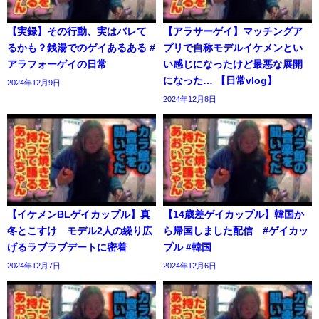
【実録】その行動、実はバレて
【アラサーゲイ】マッチングア
るかも？銭湯でのゲイあるある #
プリで自称モデルイケメンとい
アラフォーゲイの日常
い感じになったけど最悪な展開
になった… 【日常vlog】
2024年12月9日
2024年12月8日
【イケメンBLゲイカップル】真
【14歳差ゲイカップル】韓国か
冬とこすけ モデル2人の繰り広
ら帰国しました配信 #ゲイカッ
げるラブラブデートに密着
プル #韓国
2024年12月7日
2024年12月6日