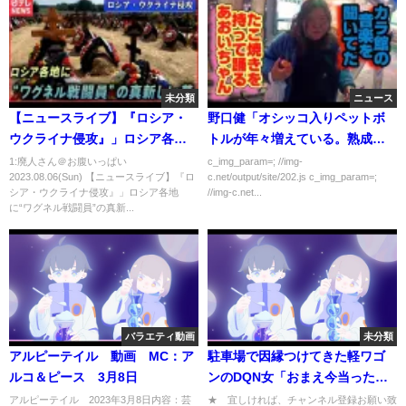
未分類
ニュース
【ニュースライブ】『ロシア・
野口健「オシッコ入りペットボ
ウクライナ侵攻』」ロシア各地
トルが年々増えている。熟成さ
に“ワグネル戦闘員”の真新しい
れていて強烈な匂いです。」
1:廃人さん＠お腹いっぱい
c_img_param=; //img-
2023.08.06(Sun) 【ニュースライブ】『ロ
c.net/output/site/202.js c_img_param=;
墓 モスクワ郊外の公営墓地で
シア・ウクライナ侵攻』」ロシア各地
//img-c.net...
は など ニュースライブ（日
に“ワグネル戦闘員”の真新...
テレNEWS LIVE)
バラエティ動画
未分類
アルピーテイル 動画 MC：ア
駐車場で因縁つけてきた軽ワゴ
ルコ＆ピース 3月8日
ンのDQN女「おまえ今当ったよ
な？…今彼氏呼ぶし ちょっとし
アルピーテイル 2023年3月8日内容：芸
★ 宜しければ、チャンネル登録お願い致