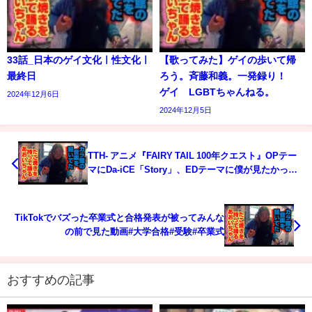
33話_日本のゲイ文化ㅣ性文化ㅣ
【歌ってみた】ゲイの歩いて帰
最終日
ろう。斉藤和義。一発録り！
ゲイ LGBTちゃんねる。
2024年12月6日
2024年12月5日
TTH- アニメ『FAIRY TAIL 100年クエスト』OPテー
マにDa-iCE「Story」、EDテーマに僕が見たかった
青空「友よ ここでサヨナラだ」
TikTokでバズった卒業式と合格発表が被ってみんな
の前で見た動画#大学合格#受験#卒業式
おすすめの記事