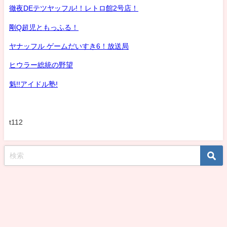
徹夜DEテツヤッフル!！レトロ館2号店！
剛Q超児ともっふる！
ヤナッフル ゲームだいすき6！放送局
ヒウラー総統の野望
魁!!アイドル塾!
t112