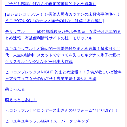
（子ども部屋おばさんの自宅警備員的まとめ速報）
[ヨシヨシロッフル-！！-素浪人勇者カツオンの未解決事件簿へよ
うこそYOUKO！のナンノ洋子のはなしは信じるな編）]
モリッフル！ 50代無職独身ガチホモ童貞！女装子オネエ的ま
とめ速報！有益便利情報サイトの杜 モリッフル
ユキユキッフル！ど底辺的一同驚愕騒然まとめ速報！超氷河期世
代！人生の強制ロスカットですべてを失ったキグナス氷子の愛の
クリスタルキングボンビー脱出大作戦
ヒロコンプレックスNIGHT 的まとめ速報！！子供が欲しいど陰キ
ャアラフィフ女子のめざせ！専業主婦！婚活計画編
萌えっふる！
萌えっとこあに！
ヒロシッフル！ヒロシデース山さんのリフォームひとりDIY！！
ヒロユキユキッフルMAX！スーパークッキング！