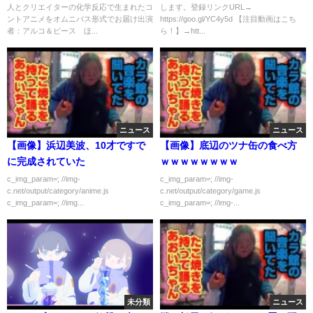
人とクリエイターの化学反応で生まれたコ
します。登録リンクURL→
ゃべれや」電話の彼氏「てめー
ントアニメをオムニバス形式でお届け出演
https://goo.gl/YC4y5d 【注目動画はこち
今すぐ行って凹ってやっから、
者：アルコ＆ピース ほ...
ら！】→htt...
ボケが！」→彼氏到着…大爆笑
ｗｗ
ニュース
ニュース
【画像】浜辺美波、10才ですで
【画像】底辺のツナ缶の食べ方
に完成されていた
ｗｗｗｗｗｗｗｗ
c_img_param=; //img-
c_img_param=; //img-
c.net/output/category/anime.js
c.net/output/category/game.js
c_img_param=; //img...
c_img_param=; //img-...
未分類
ニュース