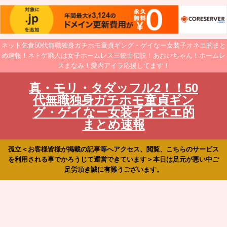
ネット乞食50代無職独身ガチホモ童貞ギング・ゲイなー女装子オネエ的まと
め速報！ネトゲ廃人は女子ホームレス三銃士伝説！あおいちゃん！ホームレ
スまなみ！愛内アイラ応援してます！
真・モリ・タダッフル2！！50
代無職独身ガチホモ童貞ギン
グ・ゲイなー女装子オネエ的
まとめ速報
孤立＜お客様皆様が掲載の記事等へアクセス、閲覧、こちらのサービス
を利用される事でかろうじて運営できています＞本日は足元が悪い中ご
足労頂き誠に有難うございます。