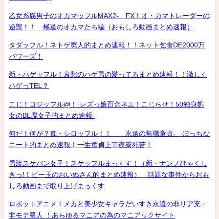
乙女系腐男子のオカマッフルMAX2- FX！オ・カマトレーダーの
逆襲！！ 極道のオカマたち編（おもしろ動画まとめ速報）
タダッフル！ネトゲ廃人的まとめ速報！！ネット乞食DE2000万
パワーズ！
新・ハゲッフル！哀愁のハゲ男の髪ってるまとめ速報！！激しく
ハゲっTEL？
こじ！コジッフル@！-レズっ娘百合ネエ！こじらせ！50独身処
女のBL腐女子的まとめ速報-
何だ！何が？真・シロッフル！！ 永遠の無職童貞- ぼっちな
ニート的まとめ速報！一生童貞上等夜露死苦！
男装スケバン女子！スケッフルまっくす！（新・ナンノひゃくし
きっ!！ビー玉のおいぬさん的まとめ速報） 話題な事件からおも
しろ動画まで取り上げまっくす
ロボットアニメ！メカと美少女キャラだいすき永遠の非リア充・
非モテ星人 ！あらゆるマニアの為のマニアックサイト