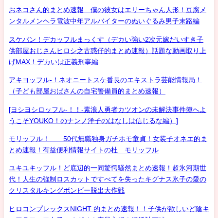
おネコさん的まとめ速報 僕の彼女はエリーちゃん人形！豆腐メ
ンタルメンヘラ電波中年アルバイターのぬいぐるみ男子末路編
スケバン！デカッフルまっくす（デカい強い2次元嫁だいすき子
供部屋おじさんヒロシ之古惑仔的まとめ速報）話題な動画取り上
げMAX！デカいは正義刑事編
アキヨッフル-！ネオニートスケ番長のエキストラ芸能情報局！
（子ども部屋おばさんの自宅警備員的まとめ速報）
[ヨシヨシロッフル-！！-素浪人勇者カツオンの未解決事件簿へよ
うこそYOUKO！のナンノ洋子のはなしは信じるな編）]
モリッフル！ 50代無職独身ガチホモ童貞！女装子オネエ的ま
とめ速報！有益便利情報サイトの杜 モリッフル
ユキユキッフル！ど底辺的一同驚愕騒然まとめ速報！超氷河期世
代！人生の強制ロスカットですべてを失ったキグナス氷子の愛の
クリスタルキングボンビー脱出大作戦
ヒロコンプレックスNIGHT 的まとめ速報！！子供が欲しいど陰キ