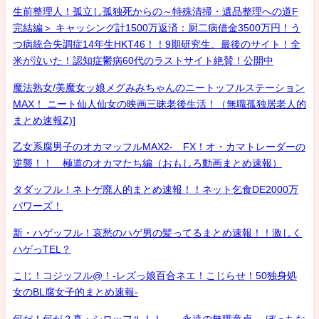
生前整理人！孤立し孤独死からの～特殊清掃・遺品整理への道F
完結編＞ キャッシング計1500万返済：厨二病借金3500万円！う
つ病統合失調症14年生HKT46！！9期研究生、最後のサイト！全
米が泣いた！認知症鬱病60代のラストサイト絶賛！公開中
魔法熟女/美魔女ッ娘メグみみちゃんのニートッフルステーション
MAX！ ニート仙人仙女の映画三昧老後生活！（無職孤独居老人的
まとめ速報Z)]
乙女系腐男子のオカマッフルMAX2- FX！オ・カマトレーダーの
逆襲！！ 極道のオカマたち編（おもしろ動画まとめ速報）
タダッフル！ネトゲ廃人的まとめ速報！！ネット乞食DE2000万
パワーズ！
新・ハゲッフル！哀愁のハゲ男の髪ってるまとめ速報！！激しく
ハゲっTEL？
こじ！コジッフル@！-レズっ娘百合ネエ！こじらせ！50独身処
女のBL腐女子的まとめ速報-
何だ！何が？真・シロッフル！！ 永遠の無職童貞- ぼっちな