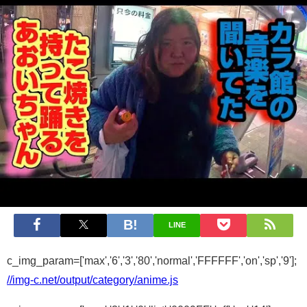
LINE
c_img_param=['max','6','3','80','normal','FFFFFF','on','sp','9'];
//img-c.net/output/category/anime.js