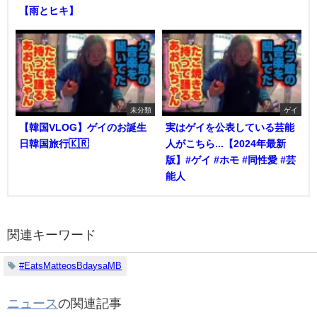
【雨とヒキ】
未分類
ゲイ
【韓国VLOG】ゲイのお誕生
実はゲイを公表している芸能
日韓国旅行🇰🇷
人がこちら...【2024年最新
版】#ゲイ #ホモ #同性愛 #芸
能人
関連キーワード
#EatsMatteosBdaysaMB
ニュース
の関連記事