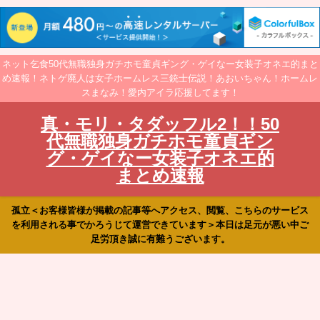
ネット乞食50代無職独身ガチホモ童貞ギング・ゲイなー女装子オネエ的まと
め速報！ネトゲ廃人は女子ホームレス三銃士伝説！あおいちゃん！ホームレ
スまなみ！愛内アイラ応援してます！
真・モリ・タダッフル2！！50
代無職独身ガチホモ童貞ギン
グ・ゲイなー女装子オネエ的
まとめ速報
孤立＜お客様皆様が掲載の記事等へアクセス、閲覧、こちらのサービス
を利用される事でかろうじて運営できています＞本日は足元が悪い中ご
足労頂き誠に有難うございます。