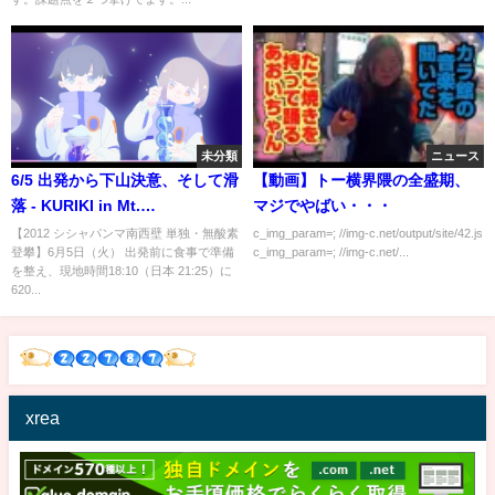
未分類
ニュース
6/5 出発から下山決意、そして滑
【動画】トー横界隈の全盛期、
落 - KURIKI in Mt.
マジでやばい・・・
Shishapangma 8027m (20)
【2012 シシャパンマ南西壁 単独・無酸素
c_img_param=; //img-c.net/output/site/42.js
登攀】6月5日（火） 出発前に食事で準備
c_img_param=; //img-c.net/...
を整え、現地時間18:10（日本 21:25）に
620...
xrea