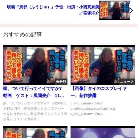
映画『風邪（ふうじゃ）』予告 出演：小西真奈美
／窪塚洋介
おすすめの記事
未分類
ニュース
家、ついて行ってイイですか?
【画像】タイのコスプレイヤ
動画 ゲスト：風間俊介 11月
ー、新作披露
17日
家、ついて行ってイイですか? 2024年11
c_img_param=; //img-
月17日内容：終電を逃した人にタクシー
c.net/output/category/anime.js
代を払う代わりに家を見せてもらう人生覗
c_img_param=; //img...
き見バラエティ出演者...