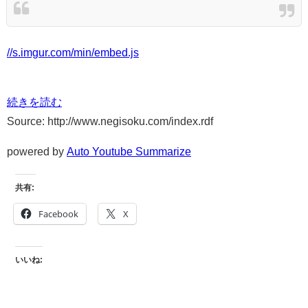
//s.imgur.com/min/embed.js
続きを読む
Source: http://www.negisoku.com/index.rdf
powered by
Auto Youtube Summarize
共有:
Facebook
X
いいね: