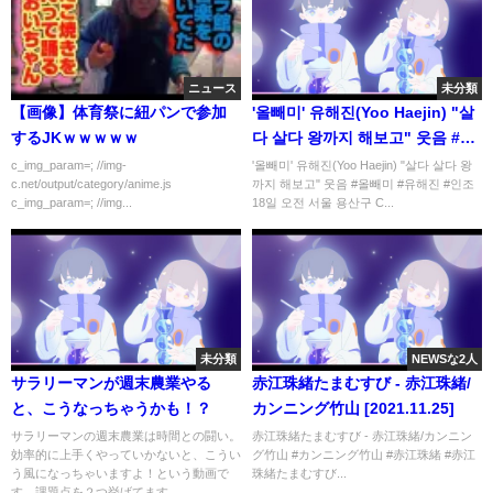
ニュース
未分類
【画像】体育祭に紐パンで参加
'올빼미' 유해진(Yoo Haejin) "살
するJKｗｗｗｗｗ
다 살다 왕까지 해보고" 웃음 #올
빼미 #유해진 #인조
c_img_param=; //img-
'올빼미' 유해진(Yoo Haejin) "살다 살다 왕
c.net/output/category/anime.js
까지 해보고" 웃음 #올빼미 #유해진 #인조
c_img_param=; //img...
18일 오전 서울 용산구 C...
未分類
NEWSな2人
サラリーマンが週末農業やる
赤江珠緒たまむすび - 赤江珠緒/
と、こうなっちゃうかも！？
カンニング竹山 [2021.11.25]
サラリーマンの週末農業は時間との闘い。
赤江珠緒たまむすび - 赤江珠緒/カンニン
効率的に上手くやっていかないと、こうい
グ竹山 #カンニング竹山 #赤江珠緒 #赤江
う風になっちゃいますよ！という動画で
珠緒たまむすび...
す。課題点を２つ挙げてます。...