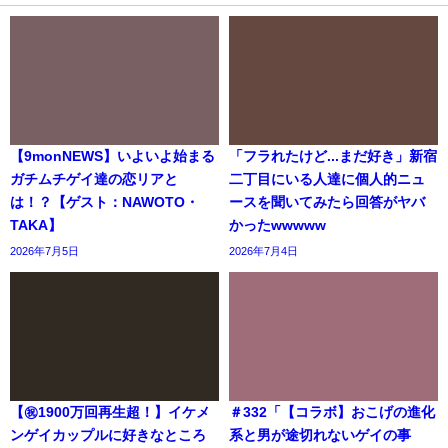
【9monNEWS】いよいよ始まる
「フラれたけど...まだ好き」新宿
ガチムチゲイ達の恋リアと
二丁目にいる人達に個人的ニュ
は！？【ゲスト：NAWOTO・
ースを聞いてみたら回答がヤバ
TAKA】
かったwwwww
2026年7月5日
2026年7月4日
【㊗️1900万回再生超！】イケメ
＃332「【コラボ】おこげの進化
ンゲイカップルに好きなところ
系と男が途切れないゲイの事