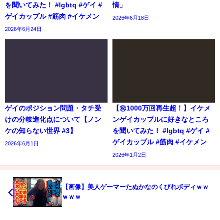
を聞いてみた！ #lgbtq #ゲイ #
情」
ゲイカップル #筋肉 #イケメン
2026年6月18日
2026年6月24日
ゲイのポジション問題・タチ受
【㊗️1000万回再生超！】イケメ
けの分岐進化点について【ノン
ンゲイカップルに好きなところ
ケの知らない世界 #3】
を聞いてみた！ #lgbtq #ゲイ #
ゲイカップル #筋肉 #イケメン
2026年6月1日
2026年1月2日
【画像】美人ゲーマーたぬかなのくびれボディｗｗ
ｗｗｗ