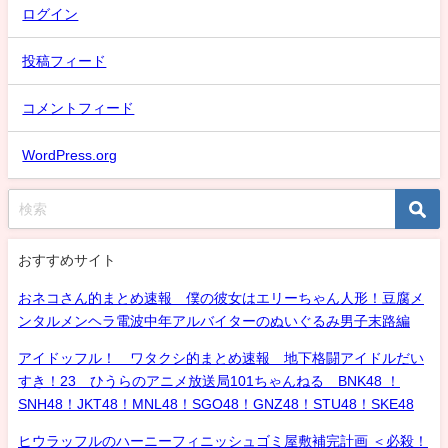
ログイン
投稿フィード
コメントフィード
WordPress.org
おすすめサイト
おネコさん的まとめ速報 僕の彼女はエリーちゃん人形！豆腐メ
ンタルメンヘラ電波中年アルバイターのぬいぐるみ男子末路編
アイドッフル！ ワタクシ的まとめ速報 地下格闘アイドルだい
すき！23 ひうらのアニメ放送局101ちゃんねる BNK48 ！
SNH48！JKT48！MNL48！SGO48！GNZ48！STU48！SKE48
ヒウラッフルのハーニーフィニッシュゴミ屋敷補完計画 ＜必殺！