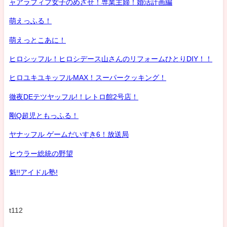
ャアラフィフ女子のめざせ！専業主婦！婚活計画編
萌えっふる！
萌えっとこあに！
ヒロシッフル！ヒロシデース山さんのリフォームひとりDIY！！
ヒロユキユキッフルMAX！スーパークッキング！
徹夜DEテツヤッフル!！レトロ館2号店！
剛Q超児ともっふる！
ヤナッフル ゲームだいすき6！放送局
ヒウラー総統の野望
魁!!アイドル塾!
t112