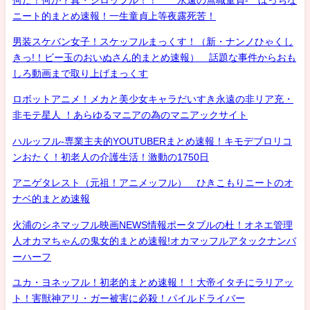
ニート的まとめ速報！一生童貞上等夜露死苦！
男装スケバン女子！スケッフルまっくす！（新・ナンノひゃくし
きっ!！ビー玉のおいぬさん的まとめ速報） 話題な事件からおも
しろ動画まで取り上げまっくす
ロボットアニメ！メカと美少女キャラだいすき永遠の非リア充・
非モテ星人 ！あらゆるマニアの為のマニアックサイト
ハルッフル-専業主夫的YOUTUBERまとめ速報！キモデブロリコ
ンおたく！初老人の介護生活！激動の1750日
アニゲタレスト（元祖！アニメッフル） ひきこもりニートのオ
ナベ的まとめ速報
火浦のシネマッフル映画NEWS情報ポータブルの杜！オネエ管理
人オカマちゃんの鬼女的まとめ速報!オカマッフルアタックナンバ
ーハーフ
ユカ・ヨネッフル！初老的まとめ速報！！大帝イタチにラリアッ
ト！害獣神アリ・ガー被害に必殺！パイルドライバー