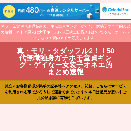
ネット乞食50代無職独身ガチホモ童貞ギング・ゲイなー女装子オネエ的まと
め速報！ネトゲ廃人は女子ホームレス三銃士伝説！あおいちゃん！ホームレ
スまなみ！愛内アイラ応援してます！
真・モリ・タダッフル2！！50
代無職独身ガチホモ童貞ギン
グ・ゲイなー女装子オネエ的
まとめ速報
孤立＜お客様皆様が掲載の記事等へアクセス、閲覧、こちらのサービス
を利用される事でかろうじて運営できています＞本日は足元が悪い中ご
足労頂き誠に有難うございます。