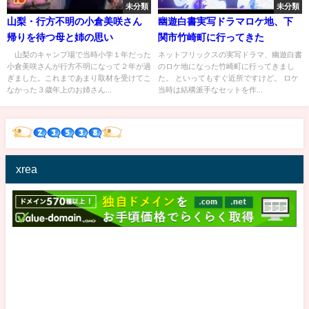
未分類
未分類
山梨・行方不明の小倉美咲さん
幽遊白書実写ドラマロケ地、下
帰りを待つ母と姉の思い
関市竹崎町に行ってきた
山梨のキャンプ場で当時小学１年だった
ネットフリックスの実写ドラマ、幽遊白書
小倉美咲さんが行方不明になって２年が過
のロケ地になった竹崎町に行ってきまし
ぎました。これまであまり取材を受けてこ
た。 といってもすぐ近所ですけど。 ロケ
なかった３歳年上のお姉さん...
当時は結構派手なセットを作...
xrea