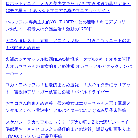
ロボットアニメ！メカと美少女キャラだいすき永遠の非リア充・
非モテ星人 ！あらゆるマニアの為のマニアックサイト
ハルッフル-専業主夫的YOUTUBERまとめ速報！キモデブロリコ
ンおたく！初老人の介護生活！激動の1750日
アニゲタレスト（元祖！アニメッフル） ひきこもりニートのオ
ナベ的まとめ速報
火浦のシネマッフル映画NEWS情報ポータブルの杜！オネエ管理
人オカマちゃんの鬼女的まとめ速報!オカマッフルアタックナンバ
ーハーフ
ユカ・ヨネッフル！初老的まとめ速報！！大帝イタチにラリアッ
ト！害獣神アリ・ガー被害に必殺！パイルドライバー
おネコさん的まとめ速報 僕の彼女はエリーちゃん人形！豆腐メ
ンタルメンヘラ電波中年アルバイターのぬいぐるみ男子末路編
スケバン！デカッフルまっくす（デカい強い2次元嫁だいすき子
供部屋おじさんヒロシ之古惑仔的まとめ速報）話題な動画取り上
げMAX！デカいは正義刑事編