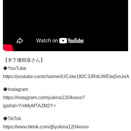
【木下優樹菜さん】
◆YouTube
https://youtube.com/channel/UCxIw180C3JRitUWEbq5mJoA
◆Instagram
https://instagram.com/yukina1204xoxo?
igshid=YmMyMTA2M2Y=
◆TikTok
https://www.tiktok.com/@yukina1204xoxo