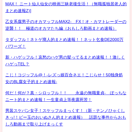
MAX！ ニート仙人仙女の映画三昧老後生活！（無職孤独居老人的
まとめ速報Z)]
乙女系腐男子のオカマッフルMAX2- FX！オ・カマトレーダーの
逆襲！！ 極道のオカマたち編（おもしろ動画まとめ速報）
タダッフル！ネトゲ廃人的まとめ速報！！ネット乞食DE2000万
パワーズ！
新・ハゲッフル！哀愁のハゲ男の髪ってるまとめ速報！！激しく
ハゲっTEL？
こじ！コジッフル@！-レズっ娘百合ネエ！こじらせ！50独身処
女のBL腐女子的まとめ速報-
何だ！何が？真・シロッフル！！ 永遠の無職童貞- ぼっちな
ニート的まとめ速報！一生童貞上等夜露死苦！
男装スケバン女子！スケッフルまっくす！（新・ナンノひゃくし
きっ!！ビー玉のおいぬさん的まとめ速報） 話題な事件からおも
しろ動画まで取り上げまっくす