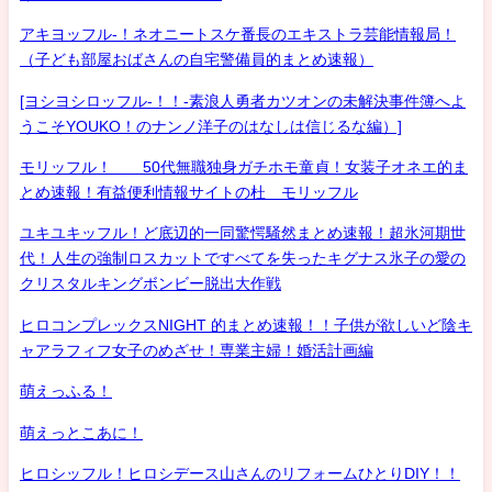
アキヨッフル-！ネオニートスケ番長のエキストラ芸能情報局！
（子ども部屋おばさんの自宅警備員的まとめ速報）
[ヨシヨシロッフル-！！-素浪人勇者カツオンの未解決事件簿へよ
うこそYOUKO！のナンノ洋子のはなしは信じるな編）]
モリッフル！ 50代無職独身ガチホモ童貞！女装子オネエ的ま
とめ速報！有益便利情報サイトの杜 モリッフル
ユキユキッフル！ど底辺的一同驚愕騒然まとめ速報！超氷河期世
代！人生の強制ロスカットですべてを失ったキグナス氷子の愛の
クリスタルキングボンビー脱出大作戦
ヒロコンプレックスNIGHT 的まとめ速報！！子供が欲しいど陰キ
ャアラフィフ女子のめざせ！専業主婦！婚活計画編
萌えっふる！
萌えっとこあに！
ヒロシッフル！ヒロシデース山さんのリフォームひとりDIY！！