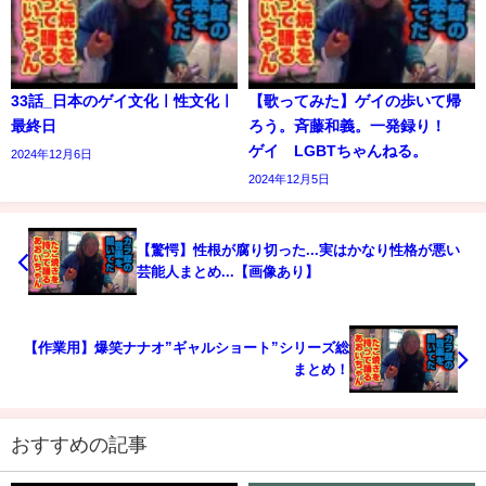
33話_日本のゲイ文化ㅣ性文化ㅣ
【歌ってみた】ゲイの歩いて帰
最終日
ろう。斉藤和義。一発録り！
ゲイ LGBTちゃんねる。
2024年12月6日
2024年12月5日
【驚愕】性根が腐り切った...実はかなり性格が悪い
芸能人まとめ...【画像あり】
【作業用】爆笑ナナオ”ギャルショート”シリーズ総
まとめ！
おすすめの記事