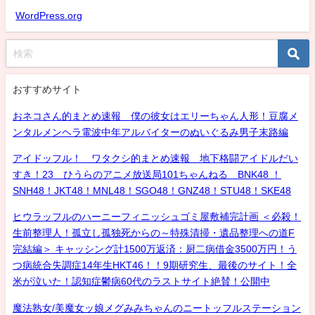
WordPress.org
おすすめサイト
おネコさん的まとめ速報 僕の彼女はエリーちゃん人形！豆腐メ
ンタルメンヘラ電波中年アルバイターのぬいぐるみ男子末路編
アイドッフル！ ワタクシ的まとめ速報 地下格闘アイドルだい
すき！23 ひうらのアニメ放送局101ちゃんねる BNK48 ！
SNH48！JKT48！MNL48！SGO48！GNZ48！STU48！SKE48
ヒウラッフルのハーニーフィニッシュゴミ屋敷補完計画 ＜必殺！
生前整理人！孤立し孤独死からの～特殊清掃・遺品整理への道F
完結編＞ キャッシング計1500万返済：厨二病借金3500万円！う
つ病統合失調症14年生HKT46！！9期研究生、最後のサイト！全
米が泣いた！認知症鬱病60代のラストサイト絶賛！公開中
魔法熟女/美魔女ッ娘メグみみちゃんのニートッフルステーション