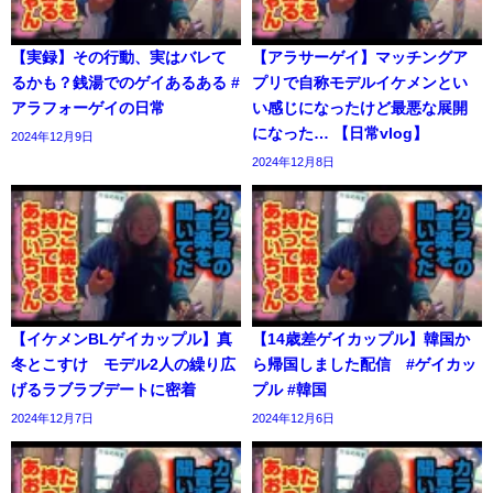
【実録】その行動、実はバレて
【アラサーゲイ】マッチングア
るかも？銭湯でのゲイあるある #
プリで自称モデルイケメンとい
アラフォーゲイの日常
い感じになったけど最悪な展開
になった… 【日常vlog】
2024年12月9日
2024年12月8日
【イケメンBLゲイカップル】真
【14歳差ゲイカップル】韓国か
冬とこすけ モデル2人の繰り広
ら帰国しました配信 #ゲイカッ
げるラブラブデートに密着
プル #韓国
2024年12月7日
2024年12月6日