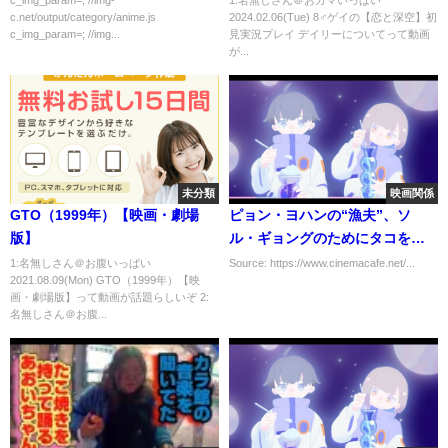
c_img_param=; //img-
1:名無しさん＠おカマいっぱい
c.net/output/category/anime.js
2024.02.06(Tue) 8♂ゲイの【恋と深空】初
す」
c_img_param=; //img...
見実況プレイ デイリーについてって動画
が...
未分類
映画関係
GTO（1999年）【映画・劇場
ピョン・ヨハンの“漁夫”、ソ
版】
ル・ギョングのためにタコを採
る！『茲山魚譜』本編映像
1:名無しさん＠お腹いっぱい
Source: https://www.cinemacafe.net/...
2021.08.09(Mon) GTO（1999年）【映
画・劇場版】って動画が話題らしいぞ 2:
名無しさん＠お腹...