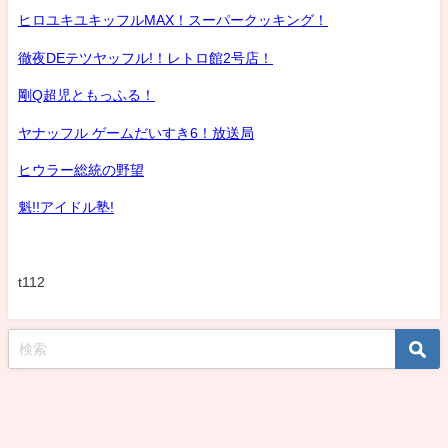
ヒロユキユキッフルMAX！スーパークッキング！
徹夜DEテツヤッフル!！レトロ館2号店！
剛Q超児ともっふる！
ヤナッフル ゲームだいすき6！放送局
ヒウラー総統の野望
魁!!アイドル塾!
t112