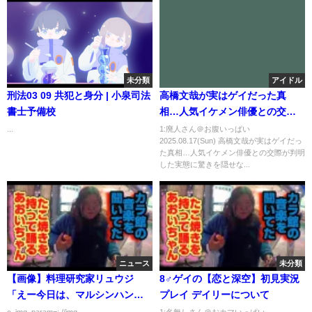
未分類
アイドル
刑法03 09 共犯と身分 | 小泉司法
高橋文哉が実はゲイだった真
書士予備校
相…人気イケメン俳優との交際
が判明した実態に驚きを隠せな
...
1:廃人さん＠お腹いっぱい
2025.08.17(Sun) 高橋文哉が実はゲイだっ
い！今話題の俳優が実はジャニ
た真相…人気イケメン俳優との交際が判明
ーズだった真相…抱える難病が
した実態に驚きを隠せな...
バセドウ病だと言われる理由に
言葉を失う！
ニュース
未分類
【画像】料理研究家リュウジ
8♂ゲイの【恋と深空】初見実況
「えー今日は、マルシンハンバ
プレイ デイリーについて
ーグで、炊き込みご飯作りま