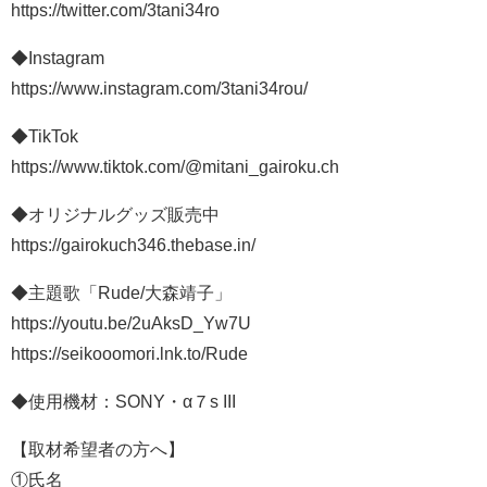
https://twitter.com/3tani34ro
◆Instagram
https://www.instagram.com/3tani34rou/
◆TikTok
https://www.tiktok.com/@mitani_gairoku.ch
◆オリジナルグッズ販売中
https://gairokuch346.thebase.in/
◆主題歌「Rude/大森靖子」
https://youtu.be/2uAksD_Yw7U
https://seikooomori.lnk.to/Rude
◆使用機材：SONY・α７s III
【取材希望者の方へ】
①氏名