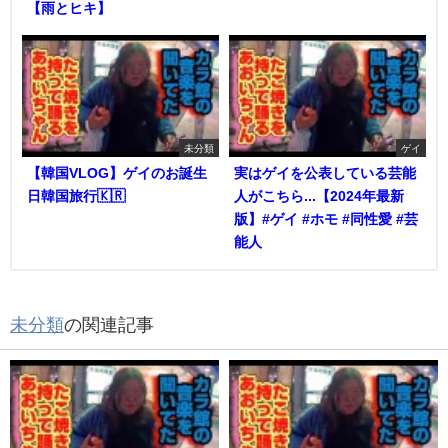
【雨とヒキ】
未分類
ゲイ
【韓国VLOG】ゲイのお誕生
実はゲイを公表している芸能
日韓国旅行🇰🇷
人がこちら...【2024年最新
版】#ゲイ #ホモ #同性愛 #芸
能人
未分類
の関連記事