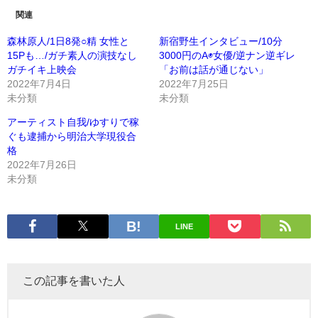
関連
森林原人/1日8発○精 女性と
新宿野生インタビュー/10分
15Pも…/ガチ素人の演技なし
3000円のA◉女優/逆ナン逆ギレ
ガチイキ上映会
「お前は話が通じない」
2022年7月4日
2022年7月25日
未分類
未分類
アーティスト自我/ゆすりで稼
ぐも逮捕から明治大学現役合
格
2022年7月26日
未分類
LINE
この記事を書いた人