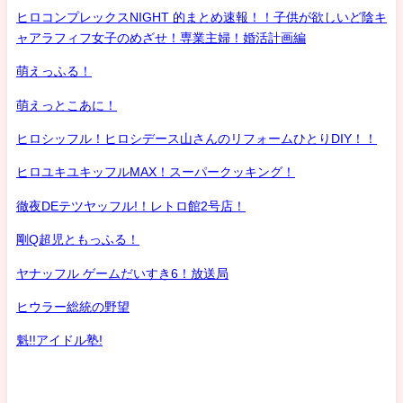
ヒロコンプレックスNIGHT 的まとめ速報！！子供が欲しいど陰キ
ャアラフィフ女子のめざせ！専業主婦！婚活計画編
萌えっふる！
萌えっとこあに！
ヒロシッフル！ヒロシデース山さんのリフォームひとりDIY！！
ヒロユキユキッフルMAX！スーパークッキング！
徹夜DEテツヤッフル!！レトロ館2号店！
剛Q超児ともっふる！
ヤナッフル ゲームだいすき6！放送局
ヒウラー総統の野望
魁!!アイドル塾!