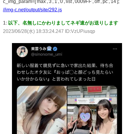
c_img_param=['max','3','1','0','list','0009FF','off','pc','14'];
//img-c.net/output/site/292.js
1:
以下、名無しにかわりましてネギ速がお送りします
2023/06/28(水) 18:33:24.247 ID:VzUPiusqp