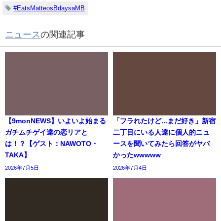
#EatsMatteosBdaysaMB
ニュース
の関連記事
【9monNEWS】いよいよ始まる
「フラれたけど...まだ好き」新宿
ガチムチゲイ達の恋リアと
二丁目にいる人達に個人的ニュ
は！？【ゲスト：NAWOTO・
ースを聞いてみたら回答がヤバ
TAKA】
かったwwwww
2026年7月5日
2026年7月4日