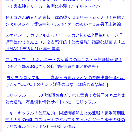
ト！害獣神アリ・ガー被害に必殺！パイルドライバー
おネコさん的まとめ速報 僕の彼女はエリーちゃん人形！豆腐メ
ンタルメンヘラ電波中年アルバイターのぬいぐるみ男子末路編
スケバン！デカッフルまっくす（デカい強い2次元嫁だいすき子
供部屋おじさんヒロシ之古惑仔的まとめ速報）話題な動画取り上
げMAX！デカいは正義刑事編
アキヨッフル-！ネオニートスケ番長のエキストラ芸能情報局！
（子ども部屋おばさんの自宅警備員的まとめ速報）
[ヨシヨシロッフル-！！-素浪人勇者カツオンの未解決事件簿へよ
うこそYOUKO！のナンノ洋子のはなしは信じるな編）]
モリッフル！ 50代無職独身ガチホモ童貞！女装子オネエ的ま
とめ速報！有益便利情報サイトの杜 モリッフル
ユキユキッフル！ど底辺的一同驚愕騒然まとめ速報！超氷河期世
代！人生の強制ロスカットですべてを失ったキグナス氷子の愛の
クリスタルキングボンビー脱出大作戦