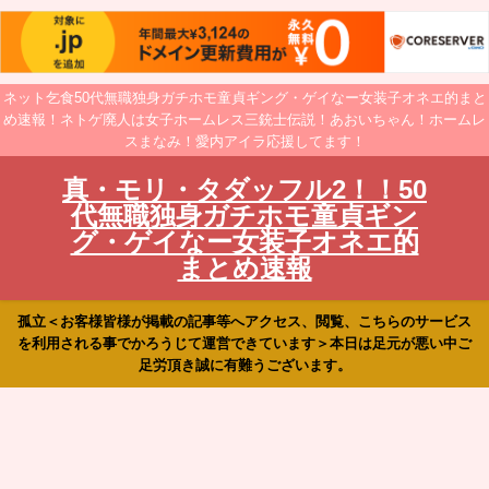
ネット乞食50代無職独身ガチホモ童貞ギング・ゲイなー女装子オネエ的まと
め速報！ネトゲ廃人は女子ホームレス三銃士伝説！あおいちゃん！ホームレ
スまなみ！愛内アイラ応援してます！
真・モリ・タダッフル2！！50
代無職独身ガチホモ童貞ギン
グ・ゲイなー女装子オネエ的
まとめ速報
孤立＜お客様皆様が掲載の記事等へアクセス、閲覧、こちらのサービス
を利用される事でかろうじて運営できています＞本日は足元が悪い中ご
足労頂き誠に有難うございます。