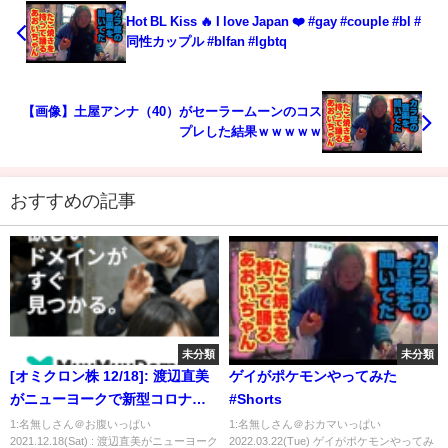
Hot BL Kiss 🔥 I love Japan ❤️ #gay #couple #bl #
同性カップル #blfan #lgbtq
【画像】土屋アンナ（40）がセーラームーンのコス
プレした結果ｗｗｗｗｗ
おすすめの記事
未分類
未分類
[オミクロン株 12/18]: 渡辺直美
ゲイがポケモンやってみた
がニューヨークで新型コロナウ
#Shorts
イルスに感染…マネジャーも. |
1:名無しさん＠お腹いっぱい
1:名無しさん＠おカマいっぱい
2021.12.18(Sat) : 渡辺直美がニューヨーク
2022.03.22(Tue) ゲイがポケモンやってみ
速報News