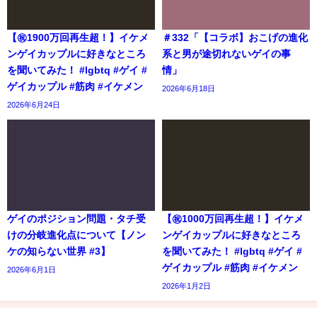
【㊗️1900万回再生超！】イケメ
＃332「【コラボ】おこげの進化
ンゲイカップルに好きなところ
系と男が途切れないゲイの事
を聞いてみた！ #lgbtq #ゲイ #
情」
ゲイカップル #筋肉 #イケメン
2026年6月18日
2026年6月24日
ゲイのポジション問題・タチ受
【㊗️1000万回再生超！】イケメ
けの分岐進化点について【ノン
ンゲイカップルに好きなところ
ケの知らない世界 #3】
を聞いてみた！ #lgbtq #ゲイ #
ゲイカップル #筋肉 #イケメン
2026年6月1日
2026年1月2日