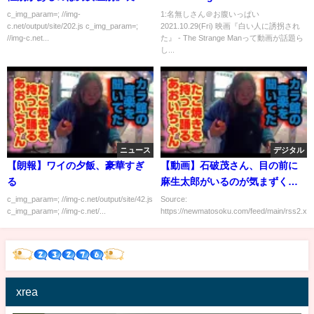
県に見直し要求
c_img_param=; //img-
1:名無しさん＠お腹いっぱい
c.net/output/site/202.js c_img_param=;
2021.10.29(Fri) 映画『白い人に誘拐され
//img-c.net...
た』 - The Strange Manって動画が話題ら
し...
ニュース
デジタル
【朗報】ワイの夕飯、豪華すぎ
【動画】石破茂さん、目の前に
る
麻生太郎がいるのが気まずくて
「誰か間に入ってくれ！」と懇
c_img_param=; //img-c.net/output/site/42.js
Source:
c_img_param=; //img-c.net/...
https://newmatosoku.com/feed/main/rss2.xml.
願
xrea