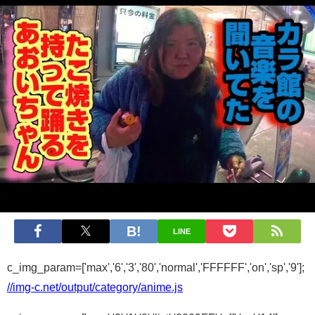
LINE
c_img_param=['max','6','3','80','normal','FFFFFF','on','sp','9'];
//img-c.net/output/category/anime.js