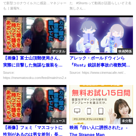
で新型コロナウイルスに感染…マネジャー
た #Shortsって動画が話題らしいぞ 2:名
も. | 速報N...
無しさん...
デジタル
映画関係
【画像】富士山頂郵便局さん、
アレック・ボールドウィンら
実際に目撃した無謀な服装をカ
『Rust』銃誤射事故の複数関係
ッコつけながら紹介してしまう
者、照明係から訴訟を起こされ
Source:
Source: https://www.cinemacafe.net/...
https://newmatosoku.com/feed/main/rss2.xml...
る
ニュース
未分類
【画像】フェミ「マスコットに
映画『白い人に誘拐された』 -
性別があるのは男女差別」長崎
The Strange Man