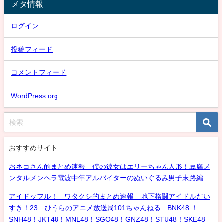
メタ情報
ログイン
投稿フィード
コメントフィード
WordPress.org
おすすめサイト
おネコさん的まとめ速報 僕の彼女はエリーちゃん人形！豆腐メ
ンタルメンヘラ電波中年アルバイターのぬいぐるみ男子末路編
アイドッフル！ ワタクシ的まとめ速報 地下格闘アイドルだい
すき！23 ひうらのアニメ放送局101ちゃんねる BNK48 ！
SNH48！JKT48！MNL48！SGO48！GNZ48！STU48！SKE48