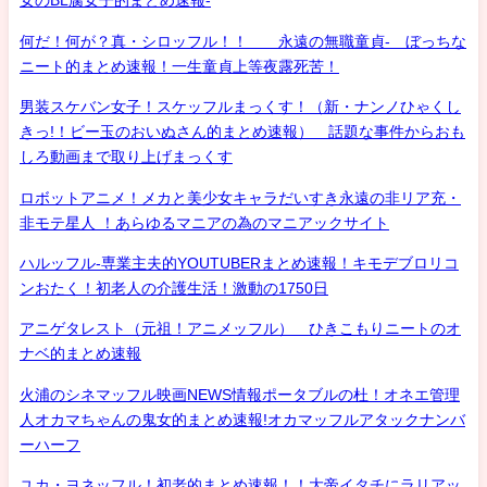
女のBL腐女子的まとめ速報-
何だ！何が？真・シロッフル！！ 永遠の無職童貞- ぼっちな
ニート的まとめ速報！一生童貞上等夜露死苦！
男装スケバン女子！スケッフルまっくす！（新・ナンノひゃくし
きっ!！ビー玉のおいぬさん的まとめ速報） 話題な事件からおも
しろ動画まで取り上げまっくす
ロボットアニメ！メカと美少女キャラだいすき永遠の非リア充・
非モテ星人 ！あらゆるマニアの為のマニアックサイト
ハルッフル-専業主夫的YOUTUBERまとめ速報！キモデブロリコ
ンおたく！初老人の介護生活！激動の1750日
アニゲタレスト（元祖！アニメッフル） ひきこもりニートのオ
ナベ的まとめ速報
火浦のシネマッフル映画NEWS情報ポータブルの杜！オネエ管理
人オカマちゃんの鬼女的まとめ速報!オカマッフルアタックナンバ
ーハーフ
ユカ・ヨネッフル！初老的まとめ速報！！大帝イタチにラリアッ