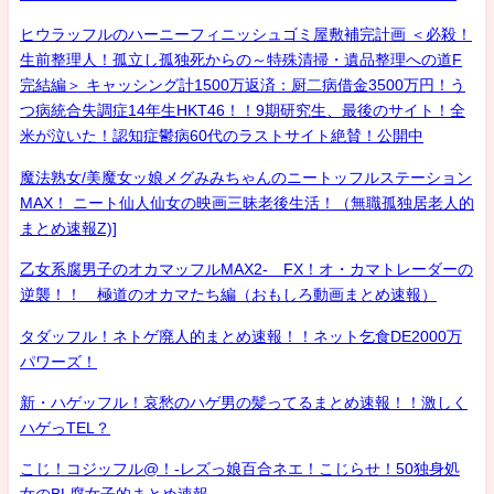
ヒウラッフルのハーニーフィニッシュゴミ屋敷補完計画 ＜必殺！
生前整理人！孤立し孤独死からの～特殊清掃・遺品整理への道F
完結編＞ キャッシング計1500万返済：厨二病借金3500万円！う
つ病統合失調症14年生HKT46！！9期研究生、最後のサイト！全
米が泣いた！認知症鬱病60代のラストサイト絶賛！公開中
魔法熟女/美魔女ッ娘メグみみちゃんのニートッフルステーション
MAX！ ニート仙人仙女の映画三昧老後生活！（無職孤独居老人的
まとめ速報Z)]
乙女系腐男子のオカマッフルMAX2- FX！オ・カマトレーダーの
逆襲！！ 極道のオカマたち編（おもしろ動画まとめ速報）
タダッフル！ネトゲ廃人的まとめ速報！！ネット乞食DE2000万
パワーズ！
新・ハゲッフル！哀愁のハゲ男の髪ってるまとめ速報！！激しく
ハゲっTEL？
こじ！コジッフル@！-レズっ娘百合ネエ！こじらせ！50独身処