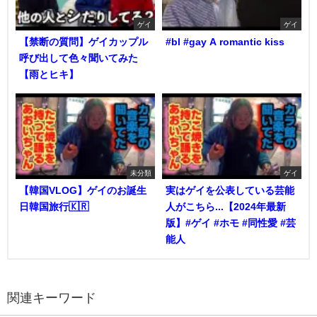
ゲイ
ゲイ
【禁断の質問】ゲイカップル
#bl #gay A romantic kiss
呼び出して色々聞いてみた
【雨とヒキ】
未分類
ゲイ
【韓国VLOG】ゲイのお誕生
実はゲイを公表している芸能
日韓国旅行🇰🇷
人がこちら...【2024年最新
版】#ゲイ #ホモ #同性愛 #芸
能人
関連キーワード