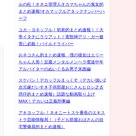
ルの杜！オネエ管理人オカマちゃんの鬼女的
まとめ速報!オカマッフルアタックナンバーハ
ーフ
ユカ・ヨネッフル！初老的まとめ速報！！大
帝イタチにラリアット！害獣神アリ・ガー被
害に必殺！パイルドライバー
おネコさん的まとめ速報 僕の彼女はエリー
ちゃん人形！豆腐メンタルメンヘラ電波中年
アルバイターのぬいぐるみ男子末路編
スケバン！デカッフルまっくす（デカい強い2
次元嫁だいすき子供部屋おじさんヒロシ之古
惑仔的まとめ速報）話題な動画取り上げ
MAX！デカいは正義刑事編
アキヨッフル-！ネオニートスケ番長のエキス
トラ芸能情報局！（子ども部屋おばさんの自
宅警備員的まとめ速報）