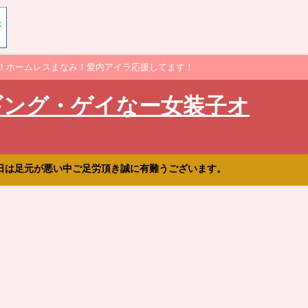
！ホームレスまなみ！愛内アイラ応援してます！
ギング・ゲイなー女装子オ
日は足元が悪い中ご足労頂き誠に有難うございます。