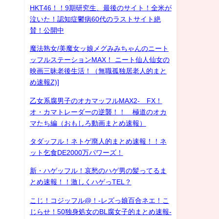
HKT46！！9期研究生、最後のサイト！全米が
泣いた！認知症鬱病60代のラストサイト絶
賛！公開中
魔法熟女/美魔女ッ娘メグみみちゃんのニート
ッフルステーションMAX！ ニート仙人仙女の
映画三昧老後生活！（無職孤独居老人的まと
め速報Z)]
乙女系腐男子のオカマッフルMAX2- FX！
オ・カマトレーダーの逆襲！！ 極道のオカ
マたち編（おもしろ動画まとめ速報）
タダッフル！ネトゲ廃人的まとめ速報！！ネ
ット乞食DE2000万パワーズ！
新・ハゲッフル！哀愁のハゲ男の髪ってるま
とめ速報！！激しくハゲっTEL？
こじ！コジッフル@！-レズっ娘百合ネエ！こ
じらせ！50独身処女のBL腐女子的まとめ速報-