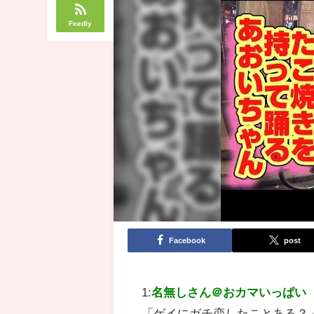
Feedly
Facebook
post
1:
名無しさん＠おカマいっぱい
「ゲイにガチ恋したことある？