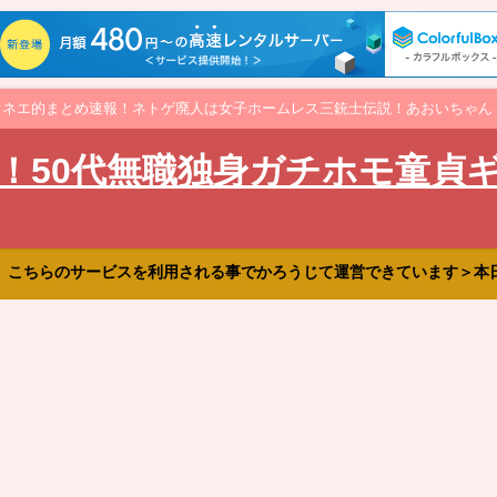
オネエ的まとめ速報！ネトゲ廃人は女子ホームレス三銃士伝説！あおいちゃん
！50代無職独身ガチホモ童貞
、こちらのサービスを利用される事でかろうじて運営できています＞本