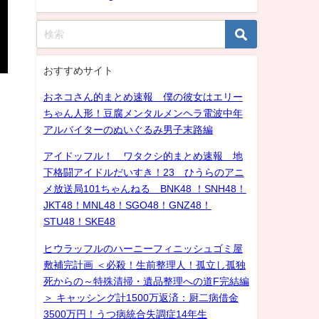
おすすめサイト
おネコさん的まとめ速報 僕の彼女はエリー
ちゃん人形！豆腐メンタルメンヘラ電波中年
アルバイターのぬいぐるみ男子末路編
アイドッフル！ ワタクシ的まとめ速報 地
下格闘アイドルだいすき！23 ひうらのアニ
メ放送局101ちゃんねる BNK48 ！SNH48！
JKT48！MNL48！SGO48！GNZ48！
STU48！SKE48
ヒウラッフルのハーニーフィニッシュゴミ屋
敷補完計画 ＜必殺！生前整理人！孤立し孤独
死からの～特殊清掃・遺品整理への道F完結編
＞ キャッシング計1500万返済：厨二病借金
3500万円！うつ病統合失調症14年生