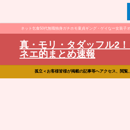
ネット乞食50代無職独身ガチホモ童貞ギング・ゲイなー女装子
真・モリ・タダッフル2！
ネエ的まとめ速報
孤立＜お客様皆様が掲載の記事等へアクセス、閲覧