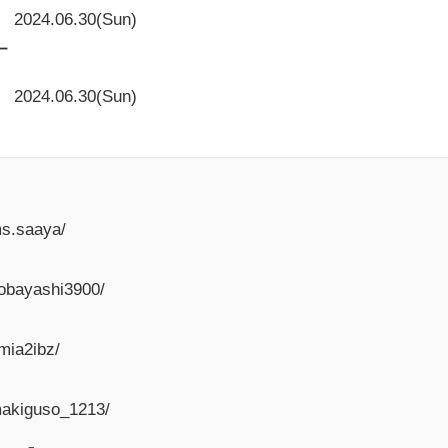
2024.06.30(Sun)
ー
2024.06.30(Sun)
ms.saaya/
obayashi3900/
mia2ibz/
makiguso_1213/