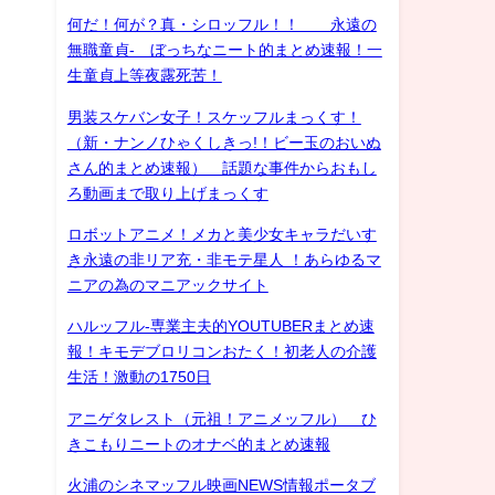
何だ！何が？真・シロッフル！！ 永遠の
無職童貞- ぼっちなニート的まとめ速報！一
生童貞上等夜露死苦！
男装スケバン女子！スケッフルまっくす！
（新・ナンノひゃくしきっ!！ビー玉のおいぬ
さん的まとめ速報） 話題な事件からおもし
ろ動画まで取り上げまっくす
ロボットアニメ！メカと美少女キャラだいす
き永遠の非リア充・非モテ星人 ！あらゆるマ
ニアの為のマニアックサイト
ハルッフル-専業主夫的YOUTUBERまとめ速
報！キモデブロリコンおたく！初老人の介護
生活！激動の1750日
アニゲタレスト（元祖！アニメッフル） ひ
きこもりニートのオナベ的まとめ速報
火浦のシネマッフル映画NEWS情報ポータブ