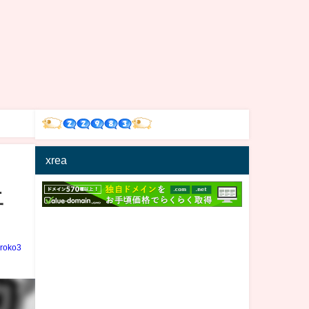
xrea
二
iroko3