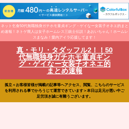
ネット乞食50代無職独身ガチホモ童貞ギング・ゲイなー女装子オネエ的まと
め速報！ネトゲ廃人は女子ホームレス三銃士伝説！あおいちゃん！ホームレ
スまなみ！愛内アイラ応援してます！
真・モリ・タダッフル2！！50
代無職独身ガチホモ童貞ギン
グ・ゲイなー女装子オネエ的
まとめ速報
孤立＜お客様皆様が掲載の記事等へアクセス、閲覧、こちらのサービス
を利用される事でかろうじて運営できています＞本日は足元が悪い中ご
足労頂き誠に有難うございます。