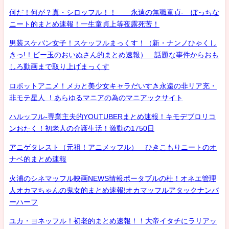
何だ！何が？真・シロッフル！！ 永遠の無職童貞- ぼっちな
ニート的まとめ速報！一生童貞上等夜露死苦！
男装スケバン女子！スケッフルまっくす！（新・ナンノひゃくし
きっ!！ビー玉のおいぬさん的まとめ速報） 話題な事件からおも
しろ動画まで取り上げまっくす
ロボットアニメ！メカと美少女キャラだいすき永遠の非リア充・
非モテ星人 ！あらゆるマニアの為のマニアックサイト
ハルッフル-専業主夫的YOUTUBERまとめ速報！キモデブロリコ
ンおたく！初老人の介護生活！激動の1750日
アニゲタレスト（元祖！アニメッフル） ひきこもりニートのオ
ナベ的まとめ速報
火浦のシネマッフル映画NEWS情報ポータブルの杜！オネエ管理
人オカマちゃんの鬼女的まとめ速報!オカマッフルアタックナンバ
ーハーフ
ユカ・ヨネッフル！初老的まとめ速報！！大帝イタチにラリアッ