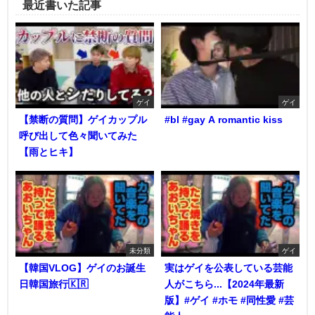
最近書いた記事
ゲイ
ゲイ
【禁断の質問】ゲイカップル
#bl #gay A romantic kiss
呼び出して色々聞いてみた
【雨とヒキ】
未分類
ゲイ
【韓国VLOG】ゲイのお誕生
実はゲイを公表している芸能
日韓国旅行🇰🇷
人がこちら...【2024年最新
版】#ゲイ #ホモ #同性愛 #芸