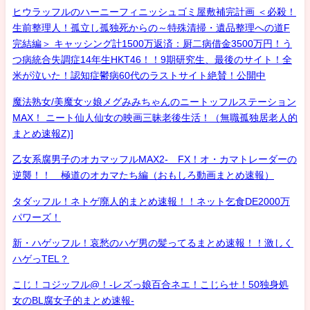
ヒウラッフルのハーニーフィニッシュゴミ屋敷補完計画 ＜必殺！
生前整理人！孤立し孤独死からの～特殊清掃・遺品整理への道F
完結編＞ キャッシング計1500万返済：厨二病借金3500万円！う
つ病統合失調症14年生HKT46！！9期研究生、最後のサイト！全
米が泣いた！認知症鬱病60代のラストサイト絶賛！公開中
魔法熟女/美魔女ッ娘メグみみちゃんのニートッフルステーション
MAX！ ニート仙人仙女の映画三昧老後生活！（無職孤独居老人的
まとめ速報Z)]
乙女系腐男子のオカマッフルMAX2- FX！オ・カマトレーダーの
逆襲！！ 極道のオカマたち編（おもしろ動画まとめ速報）
タダッフル！ネトゲ廃人的まとめ速報！！ネット乞食DE2000万
パワーズ！
新・ハゲッフル！哀愁のハゲ男の髪ってるまとめ速報！！激しく
ハゲっTEL？
こじ！コジッフル@！-レズっ娘百合ネエ！こじらせ！50独身処
女のBL腐女子的まとめ速報-