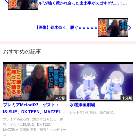
ル"が強く惹かれ合った出来事がスゴすぎた…！
【BL sub】
【画像】鈴木奈々、脱ぐｗｗｗｗｗ
おすすめの記事
未分類
未分類
プレミアMelodiX! ゲスト：
水曜洋画劇場
IS:SUE、DX TEEN、MAZZEL
ヒットマン初挑戦。操作練習...
11月18日
プレミアMelodiX! 2024年11月18日 内
容：ゲストにIS:SUE、DX TEEN、
MAZZELが登場出演者：南海キャンディー
ズ ...