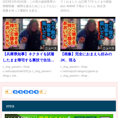
2023年3月4日内容：この世の超絶限界の
てくれました 山口県 TYS ちぐまや家族
禁断映像・瞬間を撮るためにとんでもない
plus AKB48 下尾みうちゃん 初出演
熱量を持って奮闘する姿を...
2024.6....
ニュース
ニュース
【兵庫県知事】ネクタイを試着
【画像】完全におまえら好みの
したまま帰宅する裏技で合法窃
JK、現る
盗に成功ｗｗｗｗｗｗ
c_img_param=; //img-
c_img_param=; //img-
c.net/output/site/202.js c_img_param=;
c.net/output/category/game.js
//img-c.net...
c_img_param=; //img-...
xrea