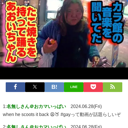
LINE
1:
名無しさん＠おカマいっぱい
2024.06.28(Fri)
when he scoots it back 😩🍑 #gayって動画が話題らしいぞ
2:
名無しさん＠おカマいっぱい
2024.06.28(Fri)