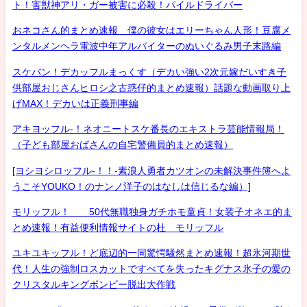
ト！害獣神アリ・ガー被害に必殺！パイルドライバー
おネコさん的まとめ速報 僕の彼女はエリーちゃん人形！豆腐メ
ンタルメンヘラ電波中年アルバイターのぬいぐるみ男子末路編
スケバン！デカッフルまっくす（デカい強い2次元嫁だいすき子
供部屋おじさんヒロシ之古惑仔的まとめ速報）話題な動画取り上
げMAX！デカいは正義刑事編
アキヨッフル-！ネオニートスケ番長のエキストラ芸能情報局！
（子ども部屋おばさんの自宅警備員的まとめ速報）
[ヨシヨシロッフル-！！-素浪人勇者カツオンの未解決事件簿へよ
うこそYOUKO！のナンノ洋子のはなしは信じるな編）]
モリッフル！ 50代無職独身ガチホモ童貞！女装子オネエ的ま
とめ速報！有益便利情報サイトの杜 モリッフル
ユキユキッフル！ど底辺的一同驚愕騒然まとめ速報！超氷河期世
代！人生の強制ロスカットですべてを失ったキグナス氷子の愛の
クリスタルキングボンビー脱出大作戦