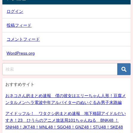
ログイン
投稿フィード
コメントフィード
WordPress.org
おすすめサイト
おネコさん的まとめ速報 僕の彼女はエリーちゃん人形！豆腐メ
ンタルメンヘラ電波中年アルバイターのぬいぐるみ男子末路編
アイドッフル！ ワタクシ的まとめ速報 地下格闘アイドルだい
すき！23 ひうらのアニメ放送局101ちゃんねる BNK48 ！
SNH48！JKT48！MNL48！SGO48！GNZ48！STU48！SKE48