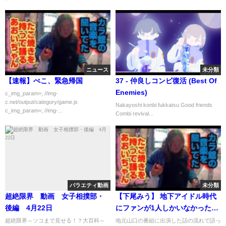
ニュース
未分類
【速報】ぺこ、緊急帰国
37 - 仲良しコンビ復活 (Best Of
Enemies)
c_img_param=; //img-
c.net/output/category/game.js
Nakayoshi konbi fukkatsu Good friends
c_img_param=; //img-...
Combi revival...
バラエティ動画
未分類
超絶限界 動画 女子相撲部・
【下尾みう】 地下アイドル時代
後編 4月22日
にファンが1人しかいなかった話
【AKB48】
超絶限界～ソコまで見せる！？大百科～
地元山口の番組に出演した話の流れで語っ