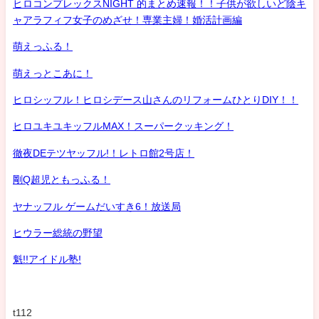
ヒロコンプレックスNIGHT 的まとめ速報！！子供が欲しいど陰キ
ャアラフィフ女子のめざせ！専業主婦！婚活計画編
萌えっふる！
萌えっとこあに！
ヒロシッフル！ヒロシデース山さんのリフォームひとりDIY！！
ヒロユキユキッフルMAX！スーパークッキング！
徹夜DEテツヤッフル!！レトロ館2号店！
剛Q超児ともっふる！
ヤナッフル ゲームだいすき6！放送局
ヒウラー総統の野望
魁!!アイドル塾!
t112