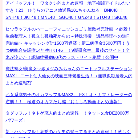
アイドッフル！ ワタクシ的まとめ速報 地下格闘アイドルだい
すき！23 ひうらのアニメ放送局101ちゃんねる BNK48 ！
SNH48！JKT48！MNL48！SGO48！GNZ48！STU48！SKE48
ヒウラッフルのハーニーフィニッシュゴミ屋敷補完計画 ＜必殺！
生前整理人！孤立し孤独死からの～特殊清掃・遺品整理への道F
完結編＞ キャッシング計1500万返済：厨二病借金3500万円！う
つ病統合失調症14年生HKT46！！9期研究生、最後のサイト！全
米が泣いた！認知症鬱病60代のラストサイト絶賛！公開中
魔法熟女/美魔女ッ娘メグみみちゃんのニートッフルステーション
MAX！ ニート仙人仙女の映画三昧老後生活！（無職孤独居老人的
まとめ速報Z)]
乙女系腐男子のオカマッフルMAX2- FX！オ・カマトレーダーの
逆襲！！ 極道のオカマたち編（おもしろ動画まとめ速報）
タダッフル！ネトゲ廃人的まとめ速報！！ネット乞食DE2000万
パワーズ！
新・ハゲッフル！哀愁のハゲ男の髪ってるまとめ速報！！激しく