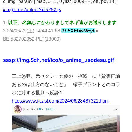
c_img_param=['max','3','1','0','list','0009FF','off','pc','14'];
//img-c.net/output/site/292.js
1:
以下、名無しにかわりましてネギ速がお送りします
2024/06/29(土) 14:44:41.68
ID:FXEbwNEy0
●
BE:582792952-PLT(13000)
sssp://img.5ch.net/ico/o_anime_usodesu.gif
三上悠亜、元セクシー女優の「挑戦」に「賛否両論
あるのは仕方のないこと」 帽子ブランドとのコラ
ボに対する批判へ反論？
https://www.j-cast.com/2024/06/28487322.html