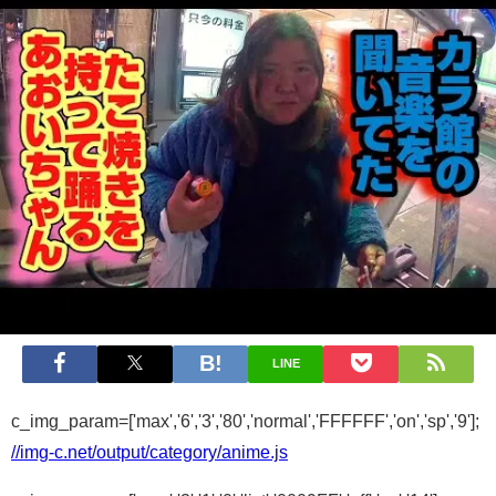
LINE
c_img_param=['max','6','3','80','normal','FFFFFF','on','sp','9'];
//img-c.net/output/category/anime.js