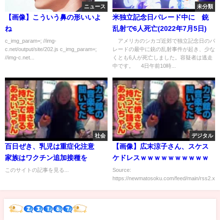
ニュース
未分類
【画像】こういう鼻の形いいよ
米独立記念日パレード中に 銃
ね
乱射で6人死亡(2022年7月5日)
c_img_param=; //img-
アメリカのシカゴ近郊で独立記念日のパ
c.net/output/site/202.js c_img_param=;
レードの最中に銃の乱射事件が起き、少な
//img-c.net...
くとも6人が死亡しました。容疑者は逃走
中です。 4日午前10時...
社会
デジタル
百日ぜき、乳児は重症化注意
【画像】広末涼子さん、スケス
家族はワクチン追加接種を
ケドレスｗｗｗｗｗｗｗｗｗｗ
このサイトの記事を見る...
Source:
https://newmatosoku.com/feed/main/rss2.xml.