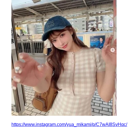
https://www.instagram.com/yua_mikami/p/C7wAI8SvHqc/