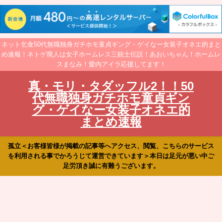
ネット乞食50代無職独身ガチホモ童貞ギング・ゲイなー女装子オネエ的まと
め速報！ネトゲ廃人は女子ホームレス三銃士伝説！あおいちゃん！ホームレ
スまなみ！愛内アイラ応援してます！
真・モリ・タダッフル2！！50
代無職独身ガチホモ童貞ギン
グ・ゲイなー女装子オネエ的
まとめ速報
孤立＜お客様皆様が掲載の記事等へアクセス、閲覧、こちらのサービス
を利用される事でかろうじて運営できています＞本日は足元が悪い中ご
足労頂き誠に有難うございます。