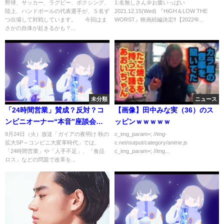
ROADSHOW】
野球、サッカー、ラグビー、ボクシング、
1:名無しさん＠お腹いっぱい
陸上、ハンドボールの代表選手が、５名ず
2021.12.15(Wed) 『HiGH＆LOW THE
つ出場して対戦しています。 今回はま
WORST』映画続編決定‼【2022年...
さかの自体が起きるかも？...
未分類
ニュース
「24時間営業」賛成？反対？コ
【画像】田中みな実（36）のス
ンビニオーナー“本音”座談会
ッピンｗｗｗｗｗ
【完全版はBODへ】
9月24日（火）放送「ガイアの夜明け 秋の
c_img_param=; //img-
拡大SP～コンビニ大変革時代」では、
c.net/output/category/anime.js
「24時間営業」や「人手不足」、「食品
c_img_param=; //img...
ロス」などの問題で改革を...