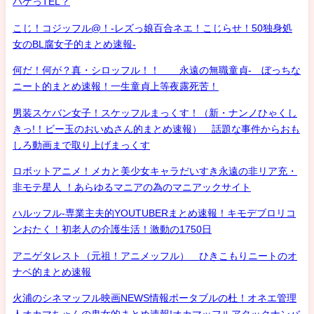
ハゲっTEL？
こじ！コジッフル@！-レズっ娘百合ネエ！こじらせ！50独身処
女のBL腐女子的まとめ速報-
何だ！何が？真・シロッフル！！ 永遠の無職童貞- ぼっちな
ニート的まとめ速報！一生童貞上等夜露死苦！
男装スケバン女子！スケッフルまっくす！（新・ナンノひゃくし
きっ!！ビー玉のおいぬさん的まとめ速報） 話題な事件からおも
しろ動画まで取り上げまっくす
ロボットアニメ！メカと美少女キャラだいすき永遠の非リア充・
非モテ星人 ！あらゆるマニアの為のマニアックサイト
ハルッフル-専業主夫的YOUTUBERまとめ速報！キモデブロリコ
ンおたく！初老人の介護生活！激動の1750日
アニゲタレスト（元祖！アニメッフル） ひきこもりニートのオ
ナベ的まとめ速報
火浦のシネマッフル映画NEWS情報ポータブルの杜！オネエ管理