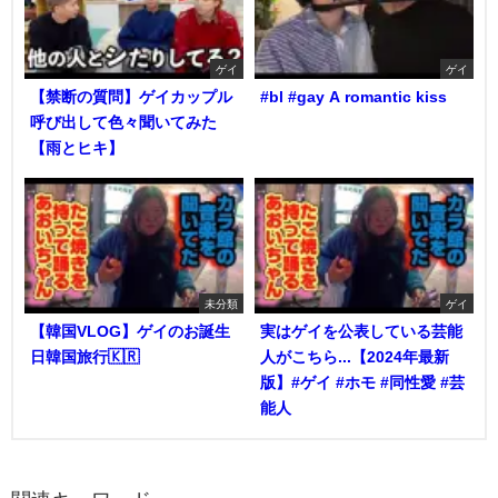
ゲイ
ゲイ
【禁断の質問】ゲイカップル
#bl #gay A romantic kiss
呼び出して色々聞いてみた
【雨とヒキ】
未分類
ゲイ
【韓国VLOG】ゲイのお誕生
実はゲイを公表している芸能
日韓国旅行🇰🇷
人がこちら...【2024年最新
版】#ゲイ #ホモ #同性愛 #芸
能人