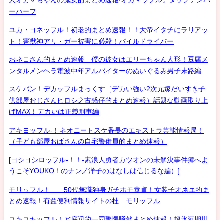
人オカマちゃんの鬼女的まとめ速報!オカマッフルアタックナンバ
ーハーフ
ユカ・ヨネッフル！初老的まとめ速報！！大帝イタチにラリアッ
ト！害獣神アリ・ガー被害に必殺！パイルドライバー
おネコさん的まとめ速報 僕の彼女はエリーちゃん人形！豆腐メ
ンタルメンヘラ電波中年アルバイターのぬいぐるみ男子末路編
スケバン！デカッフルまっくす（デカい強い2次元嫁だいすき子
供部屋おじさんヒロシ之古惑仔的まとめ速報）話題な動画取り上
げMAX！デカいは正義刑事編
アキヨッフル-！ネオニートスケ番長のエキストラ芸能情報局！
（子ども部屋おばさんの自宅警備員的まとめ速報）
[ヨシヨシロッフル-！！-素浪人勇者カツオンの未解決事件簿へよ
うこそYOUKO！のナンノ洋子のはなしは信じるな編）]
モリッフル！ 50代無職独身ガチホモ童貞！女装子オネエ的ま
とめ速報！有益便利情報サイトの杜 モリッフル
ユキユキッフル！ど底辺的一同驚愕騒然まとめ速報！超氷河期世