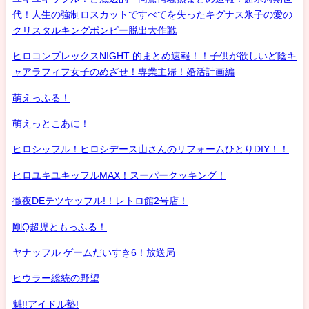
代！人生の強制ロスカットですべてを失ったキグナス氷子の愛の
クリスタルキングボンビー脱出大作戦
ヒロコンプレックスNIGHT 的まとめ速報！！子供が欲しいど陰キ
ャアラフィフ女子のめざせ！専業主婦！婚活計画編
萌えっふる！
萌えっとこあに！
ヒロシッフル！ヒロシデース山さんのリフォームひとりDIY！！
ヒロユキユキッフルMAX！スーパークッキング！
徹夜DEテツヤッフル!！レトロ館2号店！
剛Q超児ともっふる！
ヤナッフル ゲームだいすき6！放送局
ヒウラー総統の野望
魁!!アイドル塾!