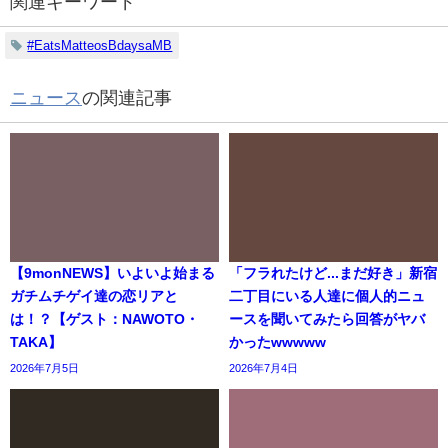
関連キーワード
#EatsMatteosBdaysaMB
ニュース
の関連記事
【9monNEWS】いよいよ始まる
「フラれたけど...まだ好き」新宿
ガチムチゲイ達の恋リアと
二丁目にいる人達に個人的ニュ
は！？【ゲスト：NAWOTO・
ースを聞いてみたら回答がヤバ
TAKA】
かったwwwww
2026年7月5日
2026年7月4日