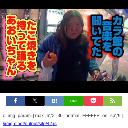
LINE
c_img_param=['max','6','3','80','normal','FFFFFF','on','sp','9'];
//img-c.net/output/site/42.js