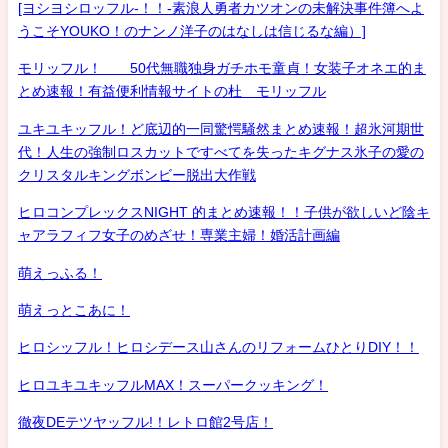
[ヨシヨシロッフル-！！-素浪人勇者カツオンの未解決事件簿へよ
うこそYOUKO！のナンノ洋子のはなしは信じるな編）]
モリッフル！ 50代無職独身ガチホモ童貞！女装子オネエ的ま
とめ速報！有益便利情報サイトの杜 モリッフル
ユキユキッフル！ど底辺的一同驚愕騒然まとめ速報！超氷河期世
代！人生の強制ロスカットですべてを失ったキグナス氷子の愛の
クリスタルキングボンビー脱出大作戦
ヒロコンプレックスNIGHT 的まとめ速報！！子供が欲しいど陰キ
ャアラフィフ女子のめざせ！専業主婦！婚活計画編
萌えっふる！
萌えっとこあに！
ヒロシッフル！ヒロシデース山さんのリフォームひとりDIY！！
ヒロユキユキッフルMAX！スーパークッキング！
徹夜DEテツヤッフル!！レトロ館2号店！