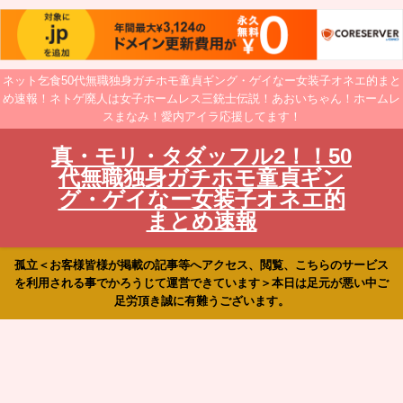
ネット乞食50代無職独身ガチホモ童貞ギング・ゲイなー女装子オネエ的まと
め速報！ネトゲ廃人は女子ホームレス三銃士伝説！あおいちゃん！ホームレ
スまなみ！愛内アイラ応援してます！
真・モリ・タダッフル2！！50
代無職独身ガチホモ童貞ギン
グ・ゲイなー女装子オネエ的
まとめ速報
孤立＜お客様皆様が掲載の記事等へアクセス、閲覧、こちらのサービス
を利用される事でかろうじて運営できています＞本日は足元が悪い中ご
足労頂き誠に有難うございます。