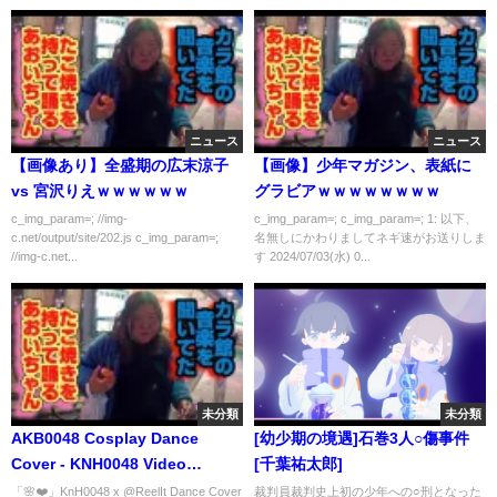
ッとする話】【2ch】
ニュース
ニュース
【画像あり】全盛期の広末涼子
【画像】少年マガジン、表紙に
vs 宮沢りえｗｗｗｗｗｗ
グラビアｗｗｗｗｗｗｗｗ
c_img_param=; //img-
c_img_param=; c_img_param=; 1: 以下、
c.net/output/site/202.js c_img_param=;
名無しにかわりましてネギ速がお送りしま
//img-c.net...
す 2024/07/03(水) 0...
未分類
未分類
AKB0048 Cosplay Dance
[幼少期の境遇]石巻3人○傷事件
Cover - KNH0048 Video
[千葉祐太郎]
Project [Saikou Kayo]
「🌸❤️」KnH0048 x @ReelIt Dance Cover
裁判員裁判史上初の少年への○刑となった