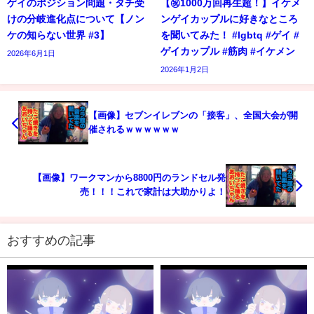
ゲイのポジション問題・タチ受
【㊗️1000万回再生超！】イケメ
けの分岐進化点について【ノン
ンゲイカップルに好きなところ
ケの知らない世界 #3】
を聞いてみた！ #lgbtq #ゲイ #
ゲイカップル #筋肉 #イケメン
2026年6月1日
2026年1月2日
【画像】セブンイレブンの「接客」、全国大会が開
催されるｗｗｗｗｗｗ
【画像】ワークマンから8800円のランドセル発
売！！！これで家計は大助かりよ！
おすすめの記事