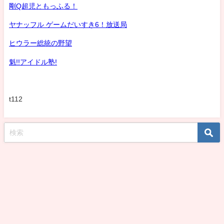
剛Q超児ともっふる！
ヤナッフル ゲームだいすき6！放送局
ヒウラー総統の野望
魁!!アイドル塾!
t112