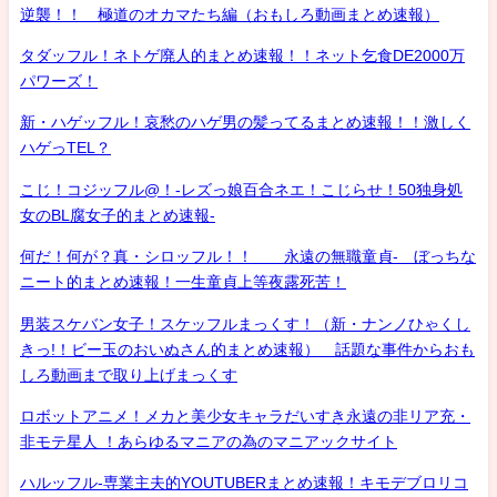
逆襲！！ 極道のオカマたち編（おもしろ動画まとめ速報）
タダッフル！ネトゲ廃人的まとめ速報！！ネット乞食DE2000万
パワーズ！
新・ハゲッフル！哀愁のハゲ男の髪ってるまとめ速報！！激しく
ハゲっTEL？
こじ！コジッフル@！-レズっ娘百合ネエ！こじらせ！50独身処
女のBL腐女子的まとめ速報-
何だ！何が？真・シロッフル！！ 永遠の無職童貞- ぼっちな
ニート的まとめ速報！一生童貞上等夜露死苦！
男装スケバン女子！スケッフルまっくす！（新・ナンノひゃくし
きっ!！ビー玉のおいぬさん的まとめ速報） 話題な事件からおも
しろ動画まで取り上げまっくす
ロボットアニメ！メカと美少女キャラだいすき永遠の非リア充・
非モテ星人 ！あらゆるマニアの為のマニアックサイト
ハルッフル-専業主夫的YOUTUBERまとめ速報！キモデブロリコ