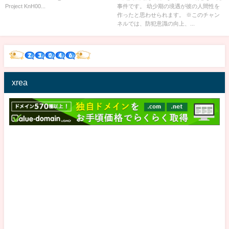
Project KnH00...
事件です。 幼少期の境遇が彼の人間性を
作ったと思わせられます。 ※このチャン
ネルでは、防犯意識の向上、...
xrea