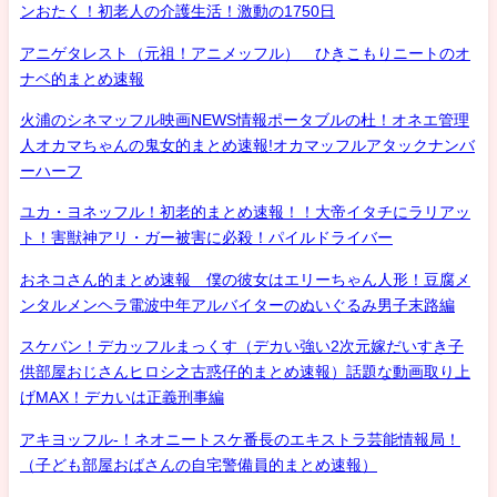
ンおたく！初老人の介護生活！激動の1750日
アニゲタレスト（元祖！アニメッフル） ひきこもりニートのオ
ナベ的まとめ速報
火浦のシネマッフル映画NEWS情報ポータブルの杜！オネエ管理
人オカマちゃんの鬼女的まとめ速報!オカマッフルアタックナンバ
ーハーフ
ユカ・ヨネッフル！初老的まとめ速報！！大帝イタチにラリアッ
ト！害獣神アリ・ガー被害に必殺！パイルドライバー
おネコさん的まとめ速報 僕の彼女はエリーちゃん人形！豆腐メ
ンタルメンヘラ電波中年アルバイターのぬいぐるみ男子末路編
スケバン！デカッフルまっくす（デカい強い2次元嫁だいすき子
供部屋おじさんヒロシ之古惑仔的まとめ速報）話題な動画取り上
げMAX！デカいは正義刑事編
アキヨッフル-！ネオニートスケ番長のエキストラ芸能情報局！
（子ども部屋おばさんの自宅警備員的まとめ速報）