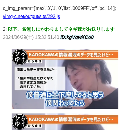
c_img_param=['max','3','1','0','list','0009FF','off','pc','14'];
//img-c.net/output/site/292.js
2:
以下、名無しにかわりましてネギ速がお送りします
2024/06/29(土) 15:32:51.40
ID:kgVqwXCo0