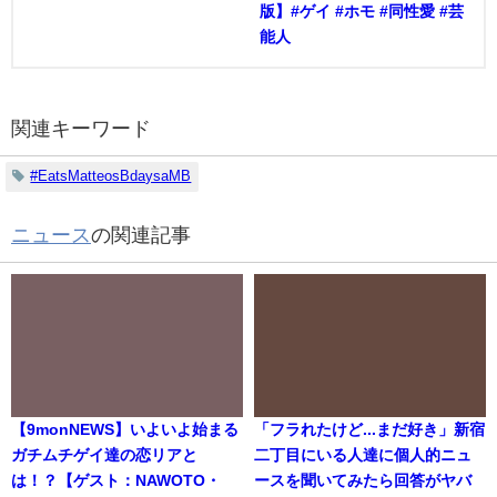
版】#ゲイ #ホモ #同性愛 #芸
能人
関連キーワード
#EatsMatteosBdaysaMB
ニュース
の関連記事
【9monNEWS】いよいよ始まる
「フラれたけど...まだ好き」新宿
ガチムチゲイ達の恋リアと
二丁目にいる人達に個人的ニュ
は！？【ゲスト：NAWOTO・
ースを聞いてみたら回答がヤバ