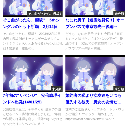
そこ曲がったら、櫻坂?
未分類
そこ曲がったら、櫻坂? 5thシ
なにわ男子【遊園地貸切!!】オー
ングルのヒット祈願 2月12日
プンバスで東京観光～後編～
そこ曲がったら、櫻坂? 2023年2月12日
どうも～なにわ男子です！ 今回は「東京
内容：櫻坂46がトークにゲームそしてコ
をもっと知りたい! ”はとバスツアー”」後
ント？？にもありとあらゆるジャンルに挑
編です！ 【初めての東京観光】オープン
戦！出演者：櫻坂46...
バスでツアー体験～前編...
未分類
未分類
7年前の"リベンジ" 安倍総理イ
婚約者の私より女友達をいつも
ンドへ出発(14/01/25)
優先する彼氏「男女の友情だろ
ｗ婚約者なのに器小さ過ぎｗ」
安倍総理大臣は、今年早くも3度目の外遊
世間のご近所さんトラブルを「トラバス」
となるインド訪問に出発しました。7年前
がご紹介！ ツイッター始めました！
→我慢の限界で、結婚式で全て
の訪問では体調を崩し、退陣のきっかけと
https://twitter.com/Vls2Tw6NBx27P...
ぶちまけてやった結果ｗ【スカ
なっただけにリベンジの旅で...