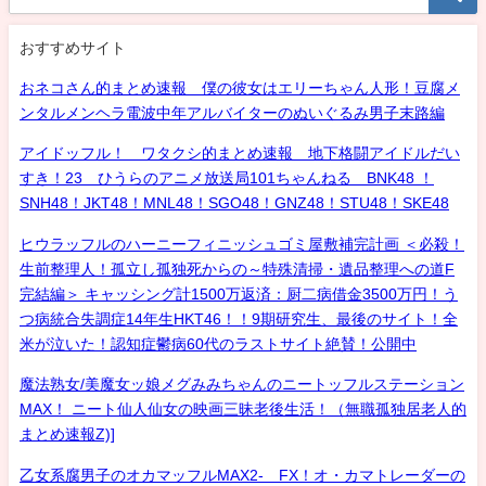
おすすめサイト
おネコさん的まとめ速報 僕の彼女はエリーちゃん人形！豆腐メ
ンタルメンヘラ電波中年アルバイターのぬいぐるみ男子末路編
アイドッフル！ ワタクシ的まとめ速報 地下格闘アイドルだい
すき！23 ひうらのアニメ放送局101ちゃんねる BNK48 ！
SNH48！JKT48！MNL48！SGO48！GNZ48！STU48！SKE48
ヒウラッフルのハーニーフィニッシュゴミ屋敷補完計画 ＜必殺！
生前整理人！孤立し孤独死からの～特殊清掃・遺品整理への道F
完結編＞ キャッシング計1500万返済：厨二病借金3500万円！う
つ病統合失調症14年生HKT46！！9期研究生、最後のサイト！全
米が泣いた！認知症鬱病60代のラストサイト絶賛！公開中
魔法熟女/美魔女ッ娘メグみみちゃんのニートッフルステーション
MAX！ ニート仙人仙女の映画三昧老後生活！（無職孤独居老人的
まとめ速報Z)]
乙女系腐男子のオカマッフルMAX2- FX！オ・カマトレーダーの