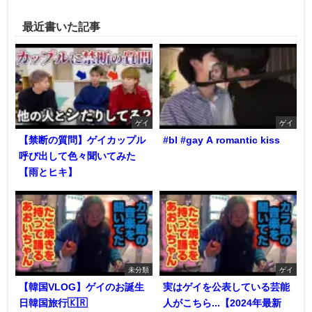
最近書いた記事
ゲイ
ゲイ
【禁断の質問】ゲイカップル
#bl #gay A romantic kiss
呼び出して色々聞いてみた
【雨とヒキ】
未分類
ゲイ
【韓国VLOG】ゲイのお誕生
実はゲイを公表している芸能
日韓国旅行🇰🇷
人がこちら...【2024年最新