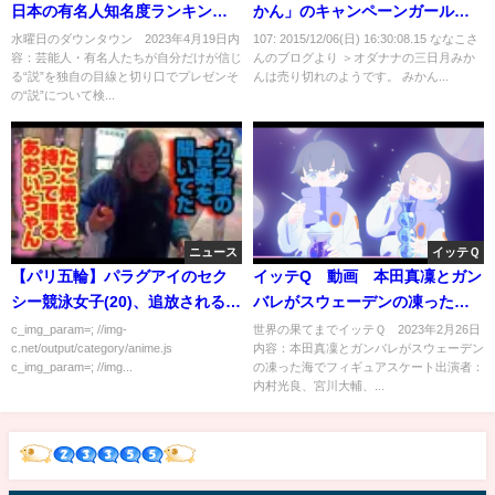
日本の有名人知名度ランキング
かん」のキャンペーンガールに
TOP100 4月19日
しようwwww（画像あり）
水曜日のダウンタウン 2023年4月19日内
107: 2015/12/06(日) 16:30:08.15 ななこさ
容：芸能人・有名人たちが自分だけが信じ
んのブログより ＞オダナナの三日月みか
る“説”を独自の目線と切り口でプレゼンそ
んは売り切れのようです。 みかん...
の“説”について検...
ニュース
イッテＱ
【パリ五輪】パラグアイのセク
イッテQ 動画 本田真凜とガン
シー競泳女子(20)、追放されるｗ
バレがスウェーデンの凍った海
ｗｗｗｗｗ
でフィギュアスケート 3月5日
c_img_param=; //img-
世界の果てまでイッテＱ 2023年2月26日
c.net/output/category/anime.js
内容：本田真凜とガンバレがスウェーデン
c_img_param=; //img...
の凍った海でフィギュアスケート出演者：
内村光良、宮川大輔、...