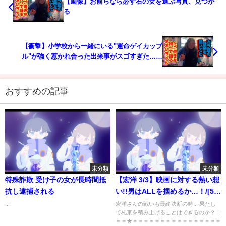
【画像】お前らなら必ず右の女を選ぶ写真、見つか
る
【衝撃】小学校から一緒にいる"運命ゲイカップ
ル"が強く惹かれ合った出来事がスゴすぎた…！
【BL sub】
おすすめの記事
未分類
未分類
特殊詐欺 受け子の女が長時間抵
【宏洋 3/3】映画に対する熱い想
抗し逮捕される
い!!男はALLを掴めるか…！/[59
人目]令和の虎
...
宏洋さんの戦いも最終決断の時... 果たし
て札束を積み上げることはできるのか？！
＝＝★＝＝＝＝＝＝＝＝＝＝＝＝＝＝＝＝