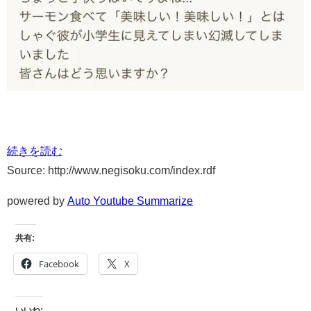
続きを読む
Source: http://www.negisoku.com/index.rdf
powered by
Auto Youtube Summarize
共有:
Facebook
X
いいね: