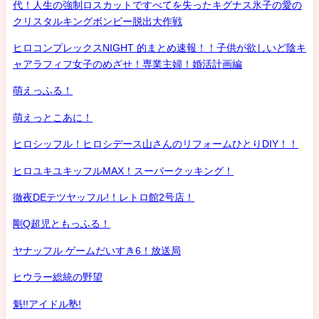
代！人生の強制ロスカットですべてを失ったキグナス氷子の愛の
クリスタルキングボンビー脱出大作戦
ヒロコンプレックスNIGHT 的まとめ速報！！子供が欲しいど陰キ
ャアラフィフ女子のめざせ！専業主婦！婚活計画編
萌えっふる！
萌えっとこあに！
ヒロシッフル！ヒロシデース山さんのリフォームひとりDIY！！
ヒロユキユキッフルMAX！スーパークッキング！
徹夜DEテツヤッフル!！レトロ館2号店！
剛Q超児ともっふる！
ヤナッフル ゲームだいすき6！放送局
ヒウラー総統の野望
魁!!アイドル塾!