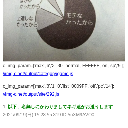
c_img_param=['max','6','3','80','normal','FFFFFF','on','sp','9'];
//img-c.net/output/category/game.js
c_img_param=['max','3','1','0','list','0009FF','off','pc','14'];
//img-c.net/output/site/292.js
1:
以下、名無しにかわりましてネギ速がお送りします
2021/09/19(日) 15:28:55.319 ID:5uXM9AVO0