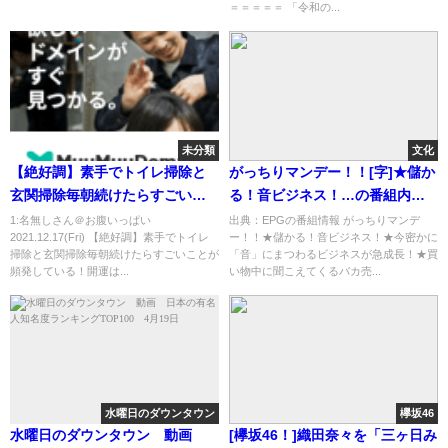
＝＝＝＝＝ 「令和の...
未分類
文化
【絶好調】素手でトイレ掃除と
がっちりマンデー！！[字]★儲か
玄関掃除毎朝続けたらすごいこ
る！音ビジネス！…の番組内容
とが頻発している！開運は本当
解析まとめ
1:名無しさん＠お腹いっぱい
出典：EPGの番組情報 がっちりマンデ
2021.12.17(Fri) 【絶好調】素手でトイレ
ー！！★儲かる！音ビジネス！★今密かに
だった！
掃除と玄関掃除毎朝続けたらすごいことが
「音」にまつわるビジネスが急成長！★買
頻発している！開運は...
い物中に聞こえてくるバカ売...
水曜日のダウンタウン
欅坂46
水曜日のダウンタウン 動画
[欅坂46！]織田奈々を「三ヶ日み