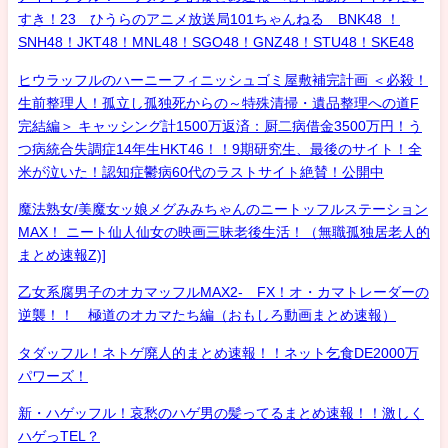
すき！23 ひうらのアニメ放送局101ちゃんねる BNK48 ！
SNH48！JKT48！MNL48！SGO48！GNZ48！STU48！SKE48
ヒウラッフルのハーニーフィニッシュゴミ屋敷補完計画 ＜必殺！
生前整理人！孤立し孤独死からの～特殊清掃・遺品整理への道F
完結編＞ キャッシング計1500万返済：厨二病借金3500万円！う
つ病統合失調症14年生HKT46！！9期研究生、最後のサイト！全
米が泣いた！認知症鬱病60代のラストサイト絶賛！公開中
魔法熟女/美魔女ッ娘メグみみちゃんのニートッフルステーション
MAX！ ニート仙人仙女の映画三昧老後生活！（無職孤独居老人的
まとめ速報Z)]
乙女系腐男子のオカマッフルMAX2- FX！オ・カマトレーダーの
逆襲！！ 極道のオカマたち編（おもしろ動画まとめ速報）
タダッフル！ネトゲ廃人的まとめ速報！！ネット乞食DE2000万
パワーズ！
新・ハゲッフル！哀愁のハゲ男の髪ってるまとめ速報！！激しく
ハゲっTEL？