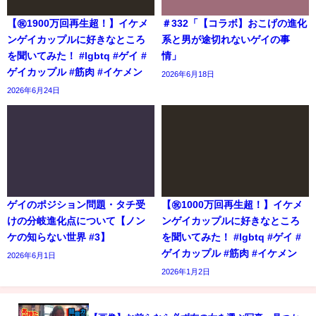
【㊗️1900万回再生超！】イケメ
＃332「【コラボ】おこげの進化
ンゲイカップルに好きなところ
系と男が途切れないゲイの事
を聞いてみた！ #lgbtq #ゲイ #
情」
ゲイカップル #筋肉 #イケメン
2026年6月18日
2026年6月24日
ゲイのポジション問題・タチ受
【㊗️1000万回再生超！】イケメ
けの分岐進化点について【ノン
ンゲイカップルに好きなところ
ケの知らない世界 #3】
を聞いてみた！ #lgbtq #ゲイ #
ゲイカップル #筋肉 #イケメン
2026年6月1日
2026年1月2日