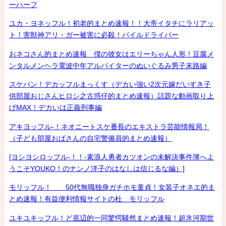
ーハーフ
ユカ・ヨネッフル！初老的まとめ速報！！大帝イタチにラリアッ
ト！害獣神アリ・ガー被害に必殺！パイルドライバー
おネコさん的まとめ速報 僕の彼女はエリーちゃん人形！豆腐メ
ンタルメンヘラ電波中年アルバイターのぬいぐるみ男子末路編
スケバン！デカッフルまっくす（デカい強い2次元嫁だいすき子
供部屋おじさんヒロシ之古惑仔的まとめ速報）話題な動画取り上
げMAX！デカいは正義刑事編
アキヨッフル-！ネオニートスケ番長のエキストラ芸能情報局！
（子ども部屋おばさんの自宅警備員的まとめ速報）
[ヨシヨシロッフル-！！-素浪人勇者カツオンの未解決事件簿へよ
うこそYOUKO！のナンノ洋子のはなしは信じるな編）]
モリッフル！ 50代無職独身ガチホモ童貞！女装子オネエ的ま
とめ速報！有益便利情報サイトの杜 モリッフル
ユキユキッフル！ど底辺的一同驚愕騒然まとめ速報！超氷河期世