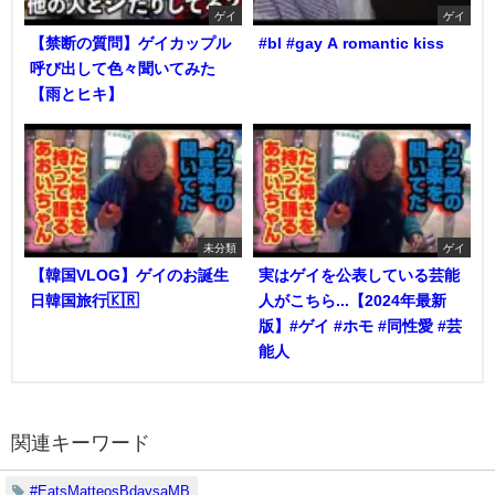
ゲイ
ゲイ
【禁断の質問】ゲイカップル
#bl #gay A romantic kiss
呼び出して色々聞いてみた
【雨とヒキ】
未分類
ゲイ
【韓国VLOG】ゲイのお誕生
実はゲイを公表している芸能
日韓国旅行🇰🇷
人がこちら...【2024年最新
版】#ゲイ #ホモ #同性愛 #芸
能人
関連キーワード
#EatsMatteosBdaysaMB