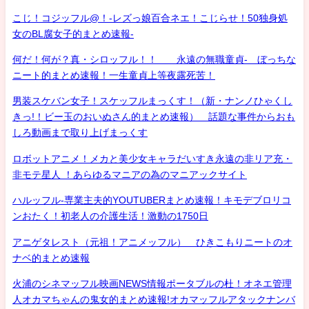
こじ！コジッフル@！-レズっ娘百合ネエ！こじらせ！50独身処
女のBL腐女子的まとめ速報-
何だ！何が？真・シロッフル！！ 永遠の無職童貞- ぼっちな
ニート的まとめ速報！一生童貞上等夜露死苦！
男装スケバン女子！スケッフルまっくす！（新・ナンノひゃくし
きっ!！ビー玉のおいぬさん的まとめ速報） 話題な事件からおも
しろ動画まで取り上げまっくす
ロボットアニメ！メカと美少女キャラだいすき永遠の非リア充・
非モテ星人 ！あらゆるマニアの為のマニアックサイト
ハルッフル-専業主夫的YOUTUBERまとめ速報！キモデブロリコ
ンおたく！初老人の介護生活！激動の1750日
アニゲタレスト（元祖！アニメッフル） ひきこもりニートのオ
ナベ的まとめ速報
火浦のシネマッフル映画NEWS情報ポータブルの杜！オネエ管理
人オカマちゃんの鬼女的まとめ速報!オカマッフルアタックナンバ