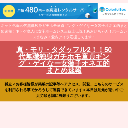
ネット乞食50代無職独身ガチホモ童貞ギング・ゲイなー女装子オネエ的まと
め速報！ネトゲ廃人は女子ホームレス三銃士伝説！あおいちゃん！ホームレ
スまなみ！愛内アイラ応援してます！
真・モリ・タダッフル2！！50
代無職独身ガチホモ童貞ギン
グ・ゲイなー女装子オネエ的
まとめ速報
孤立＜お客様皆様が掲載の記事等へアクセス、閲覧、こちらのサービス
を利用される事でかろうじて運営できています＞本日は足元が悪い中ご
足労頂き誠に有難うございます。